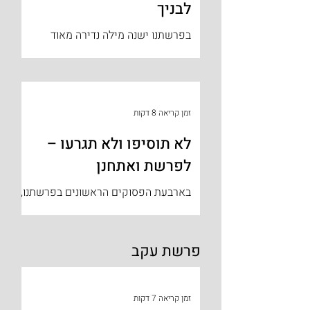
לבניך
בפרשתנו ישנה מילה נדירה מאוד
שמופיעה רק בהקשר אחד בכל התורה וזו
המילה 'ושיננתם'. הסיבה שמילה זו מוכרת
לנו היא, הואיל והמילה 'ושננתם'...
זמן קריאה 8 דקות
לא תוסיפו ולא תגרעו –
לפרשת ואתחנן
בארבעת הפסוקים הראשונים בפרשתנו,
משה רבנו פונה אל עם-ישראל ומזהיר
אותם, שכדי לרשת ולחיות בארץ עליהם
לשמוע לחוקים ולמשפטים שה' מצווה
פרשת עקב
אותם...
זמן קריאה 7 דקות