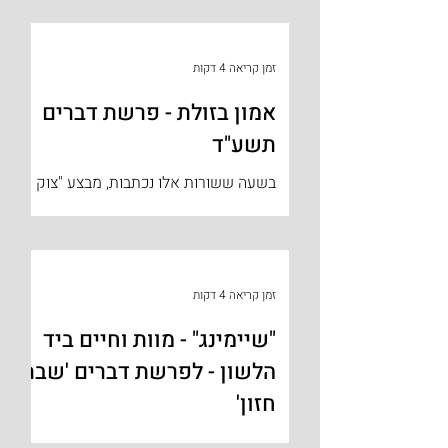
השנייה. על החלון שבחדרו עמדו בקבוקים
ריקים, שמהם שתו החסידים מי-דבש...
זמן קריאה 4 דקות
אמון בזולת - פרשת דברים
תשע"ד
בשעה ששורות אלו נכתבות, מבצע "צוק
איתן" עדיין נמשך זה היום העשרים
ושלשה למלחמה. יהיו דברי תורה אלו
להצלחתם של חיילי צה"ל, המחרפים
נפשם...
זמן קריאה 4 דקות
"שיימינג" - מוות וחיים ביד
הלשון - לפרשת דברים 'שבת
חזון'
השבת נתחיל לקרוא אי"ה את ספר