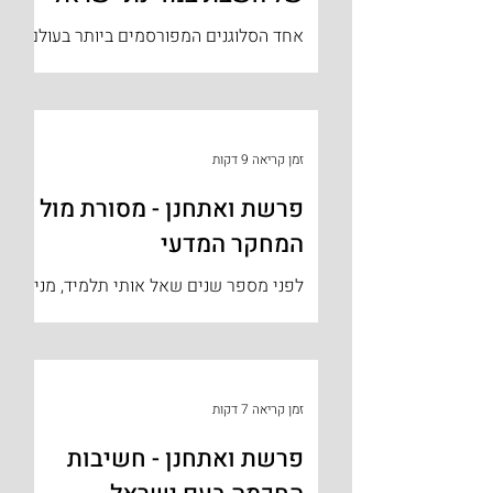
אחד הסלוגנים המפורסמים ביותר בעולם
היהודי הוא – " יותר מאשר ישראל שמרו
את השבת, השבת שמרה על ישראל" . אם
נעשה סקר בציבור הדתי והחרדי מי...
זמן קריאה 9 דקות
פרשת ואתחנן - מסורת מול
המחקר המדעי
לפני מספר שנים שאל אותי תלמיד, מנין
לי שמעמד הר סיני התרחש במציאות
והאם יש ממצאים ארכיאולוגים המעידים
שאכן אירוע כזה התרחש? אותו תלמיד
אף...
זמן קריאה 7 דקות
פרשת ואתחנן - חשיבות