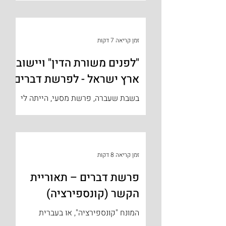
פרשת 'דברים', שהיא שבת חזון ונקראת
כך על שם נבואתו וחזונו הקשה של
ישעיהו...
זמן קריאה 7 דקות
"לפנים משורת הדין" ויישוב
ארץ ישראל - לפרשת דברים
בשבת שעברה, פרשת מסעי, הייתה לי
הזכות להתארח בישוב עמונה לרגל שמחת
בר מצווה. כידוע לכולנו, על הישוב עמונה
מונף בימים אלה חרב הפינוי...
זמן קריאה 8 דקות
פרשת דברים – תאוריית
הקשר (קונספירציה)
המונח "קונספירציה", או בעברית
"תאוריית קשר" מוכר לכולנו, כתאוריה