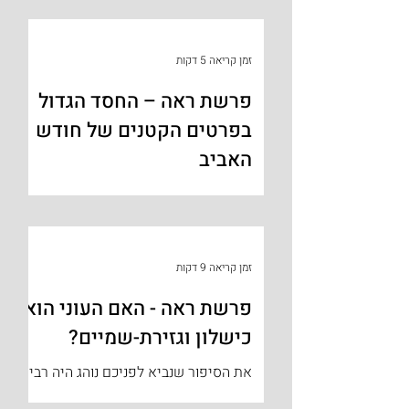
בחודש האביב!!! לצורך כך חכמים נדרשים
לעבר את חודש אדר כדי שחג הפסח...
זמן קריאה 5 דקות
פרשת ראה – החסד הגדול
בפרטים הקטנים של חודש
האביב
ידוע שהבריות קוראים לחג המצות והפסח
בשם 'חג האביב' והסיבה שאכן התורה
מציינת בפרשתנו ובמקומות נוספים שחג
הפסח חייב לחול בחודש האביב, אך...
זמן קריאה 9 דקות
פרשת ראה - האם העוני הוא
כישלון וגזירת-שמיים?
את הסיפור שנביא לפניכם נוהג היה רבי
שלום רוזנפלד [1800-1852], רבה של