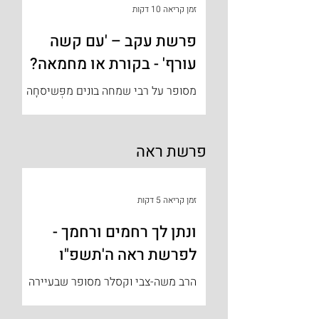
שאני מבקש ממך זה לא בשמיים –...
זמן קריאה 10 דקות
פרשת עקב – 'עם קשה
עורף' - בקורת או מחמאה?
מסופר על רבי שמחה בונים מפְּשיסחָה
(1767-1827), שהגיע לעיר הנמל דנציג
לצורך פרנסתו ונתקל באירוע מכונן
מבחינתו, בהבנת נפשם של יהודים
פרשת ראה
שנטשו...
זמן קריאה 5 דקות
ונתן לך רחמים ורחמך -
לפרשת ראה ה'תשפ"ו
הרב משה-צבי וקסלר מסופר שבעיירה
רוז'ין אליה הגיע רבי ישראל פרידמן,
האדמו"ר מרוז'ין, הידוע בכינויו 'הרוזינר',