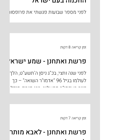
החכמה בעם ישראל
לפני מספר שבועות פגשתי את פרופסור
ישראל אומן, זוכה פרס נובל בכלכלה, צועד
יחד עם נכדתו בהרי הדולומיטים
שבצפון-איטליה. פרופסור אומן זכה...
זמן קריאה 8 דקות
פרשת ואתחנן - שמע ישראל
לפני שנה וחצי, בכ"ג ניסן ה'תשע"ט, הלך
לעולמו בגיל 96 "אדמו"ר השואה" – כך
כונה האדמו"ר מקאליב, רבי מנחם-מנדל
טאוב זצ"ל, שנקרא כך משום שפעל...
זמן קריאה 7 דקות
פרשת ואתחנן - לאבא מותר