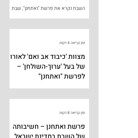
השבת נקרא את פרשת "ואתחנן", שבת
הנקראת גם "שבת נחמו" על שם ההפטרה
"נחמו נחמו עמי יאמר אלוקיכם", הפטרה
הפותחת את שבע הפטרות הנחמה.
השנה...
זמן קריאה 4 דקות
מצוות 'כיבוד אב ואם' לאורו
של בעל 'ערוך-השולחן' –
לפרשת "ואתחנן"
רוב תלמידי הישיבה ודאי מכירים וזוכרים
את השאלה ששאלתי אותם בראיון
הקבלה, והיא – מדוע לא תקנו חכמים
ברכה על מצוות 'כיבוד אב ואם' כפי
זמן קריאה 8 דקות
שתקנו...
פרשת ואתחנן – חשיבותה
של השבת במדינת ישראל