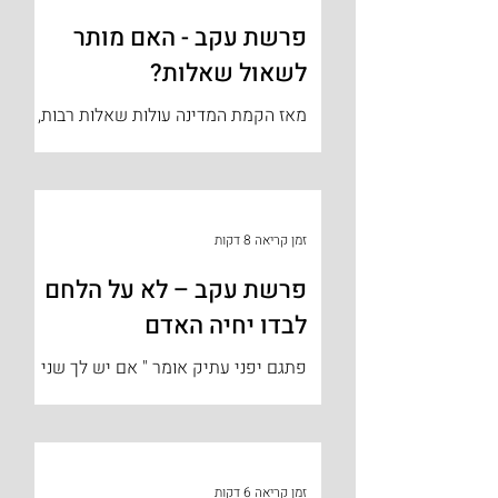
פרשת עקב - האם מותר
לשאול שאלות?
מאז הקמת המדינה עולות שאלות רבות,
שבמשך אלפיים שנה לא נדרשנו
להתמודד איתן. לאחר חזרתנו לארצנו
ולמולדתנו, זכינו להתמודד עם סוגיות
חדשות...
זמן קריאה 8 דקות
פרשת עקב – לא על הלחם
לבדו יחיה האדם
פתגם יפני עתיק אומר " אם יש לך שני
יינים [המטבע היפני] – ביין אחד תקנה
לחם כדי שתוכל לחיות וביין השני תקנה
פרח כדי שיהיה לך בשביל מה...
זמן קריאה 6 דקות