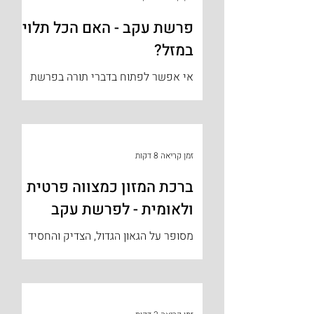
פרשת עקב - האם הכל תלוי
במזל?
אי אפשר לפתוח בדברי תורה בפרשת
השבוע מבלי להביע שאט-נפש משני
אירועים חמורים שקרו השבוע, רצח תינוק
ערבי ורצח נערה יהודייה. לכאורה אין
קשר...
זמן קריאה 8 דקות
ברכת המזון כמצווה פרטית
ולאומית - לפרשת עקב
מסופר על הגאון הגדול, הצדיק והחסיד
רבי משה איוויער זצ"ל, בן דורו של הגאון
מווילנא, שהיה מלמד תינוקות. כבר לפני
מאתיים וארבעים שנה, בהיותו...