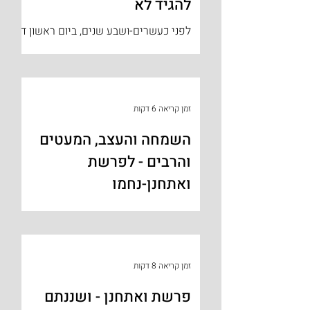
להגיד לא
לפני כעשרים-ושבע שנים, ביום ראשון ד'
חשוון תשנ"ה, נחטף חייל גולני נחשון
וקסמן, כאשר עלה לטרמפ בצומת
הטייסים ביהוד. החוטפים היו מחבלים
של...
זמן קריאה 6 דקות
השמחה והעצב, המעטים
והרבים - לפרשת
ואתחנן-נחמו
רבי שאול-ידידיה טַאוּבּ, האדמו"ר השני
בשושלת מוֹדְז'יץ, הצליח לברוח עם פרוץ
מלחמת העולם השנייה לווילנה ומשם
הצליח להימלט לארצות הברית....
זמן קריאה 8 דקות
פרשת ואתחנן - ושננתם