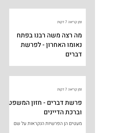
'דברים', החומש החמישי, הקרוי גם
'משנה-תורה'. ספר 'דברים' נקרא אמנם
על שם הפרשה הראשונה, אך למעשה
זמן קריאה 7 דקות
מבטא את...
מה רצה משה רבנו בפתח
נאומו האחרון - לפרשת
דברים
השנה חל צום 'תשעה באב' בשבת ונדחה
למוצאי שבת. תחושת הדכדוך שמתחילה
בי"ז בתמוז ומתעצמת ב'תשעת הימים'
עולה על גדותיה בערב תשעה באב
זמן קריאה 7 דקות
וכשהצום...
פרשת דברים - חזון המשפט
וברכת הדיינים
מעטים הן הפרשיות הנקראות על שם
ההפטרה שלהם. אחת מהן היא שבת