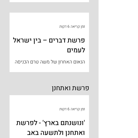
שאנשים מפתחים כדי להסביר אירוע
מיוחד שקשה לתת לו הסבר הגיוני
ומפורט....
זמן קריאה 6 דקות
פרשת דברים – בין ישראל
לעמים
הנאום האחרון של משה טרם הכניסה
לארץ, שממלא את כל פרשת דברים,
מחייב בימינו את כולנו – אזרחי מדינת
ישראל ובני ארץ ישראל – לקרוא אותו
פרשת ואתחנן
בעיון...
זמן קריאה 6 דקות
'ונושנתם בארץ' - לפרשת
ואתחנן ולתשעה באב