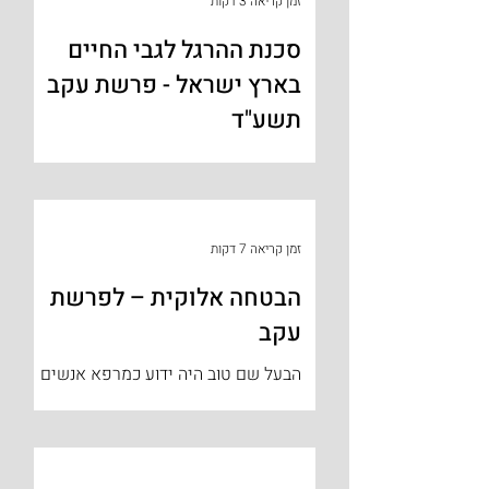
זמן קריאה 3 דקות
סכנת ההרגל לגבי החיים
בארץ ישראל - פרשת עקב
תשע"ד
מסופר על רבי מנחם-מנדל מורגנשטרן –
הרבי מקוצק, שחסיד אחד הקריא לפניו
בהתלהבות גדולה את דברי רש"י
המפורסמים בפתיחת פרשת "עקב": "והיה
זמן קריאה 7 דקות
...
הבטחה אלוקית – לפרשת
עקב
הבעל שם טוב היה ידוע כמרפא אנשים
ועסק במקצוע הרפואה אע"פ שלא עבר
שום הכשרה מקצועית. מסופר, שפעם
אחת ניסה לרפא יהודי תלמיד-חכם ידוע.
במשך...