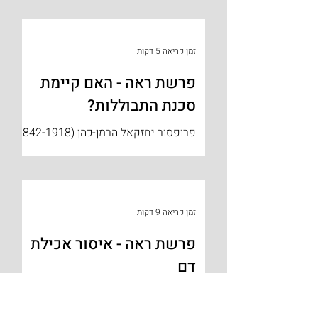
קמינקא, עיירה במזרח גליציה ומי שייסד
את חסידות קמינקא, לספר באופן...
זמן קריאה 5 דקות
פרשת ראה - האם קיימת
סכנת התבוללות?
פרופסור יחזקאל הרמן-כהן (1842-1918)
היה פילוסוף יהודי גרמני, שלמד בבית
המדרש לרבנים בברלין, אך בהשפעת
החברה והתרבות הנוצרית בגרמניה...
זמן קריאה 9 דקות
פרשת ראה - איסור אכילת
דם
מאז חורבן בית המקדש והיציאה לגלות,
אין לך עלילה שלא העלילו על עם ישראל,