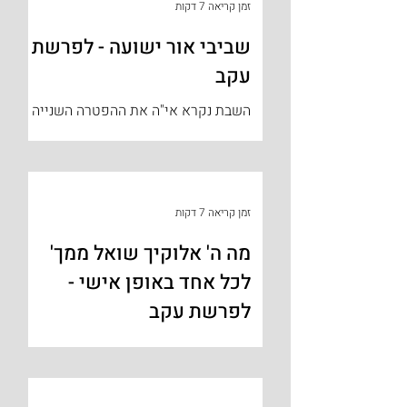
זמן קריאה 7 דקות
שביבי אור ישועה - לפרשת
עקב
השבת נקרא אי"ה את ההפטרה השנייה
משבע הפטרות הנחמה ["שבע דנחמתא"].
יש קושי מובנה בהפטרה של השבת וכן
בהפטרת 'ראה' ו'כי תצא', אף הן
מהפטרות...
זמן קריאה 7 דקות
מה ה' אלוקיך שואל ממך'
לכל אחד באופן אישי -
לפרשת עקב
אחד המשפטים שרגילים לשמוע ביחסים
בין הורים וילדיהם ובין מורים ותלמידיהם
הוא – "מה בסך הכל אני מבקש ממך? מה