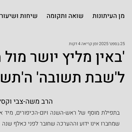
מן העיתונות
שואה ותקומה
שיחות ושיעורי
25 בספט׳ 2025
זמן קריאה 4 דקות
'באין מליץ יושר מול 
ל'שבת תשובה' ה'תשפ
הרב משה-צבי וקסל
שמחברו אינו ידוע וההערכה שחובר לפני כאלף שנה (!!