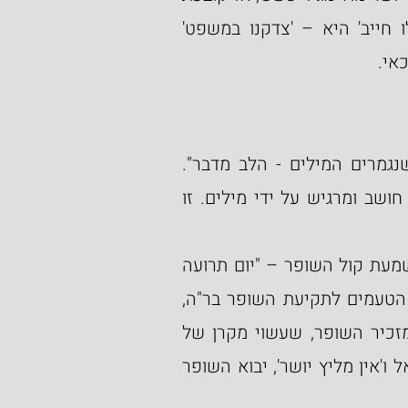
ההלכה והחוק, שהתוצאה של בית דין שאומר 'כולו חייב' היא – 'צדקנו במשפט' 
אי.
יש אפשרות נוספת לפרש זאת בהתאם לביטוי "כשנגמרים המילים - הלב מדבר". 
הכוונה היא,  שלא תמיד ניתן לבטא את מה שאדם חושב ומרגיש על ידי מילים. זו 
בראש השנה, עיקר מצוותו היא לא בדיבור אלא בהשמעת קול השופר – "יום תרועה 
יהיה לכם". ידועים דברי רבי סעדיה גאון על עשרת הטעמים לתקיעת השופר בר"ה, 
וביניהם מוזכר הטעם של זכות עקידת יצחק אותו מזכיר השופר, שעשוי מקרן של 
אייל. על כן, כאשר אין מילים של הגנה על עם-ישראל ו'אין מליץ יושר', יבוא השופר 