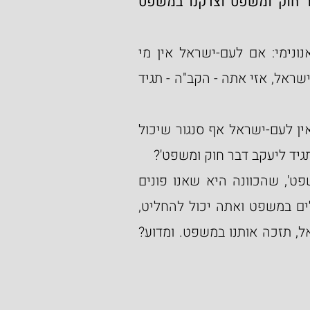
באין מליץ יושר מול מגיד פשע, תגיד ליעקב דבר חוק ומשפט וצדקנו במשפט 
ננסה להבין מילים אלה בפיוט, בו אומר הפייטן האנונימי: אם לעם-ישראל אין מי 
שיסנגר עליו ואין מליץ יושר אחד שידבר בזכותם של ישראל, אזי אתה - הקב"ה - תגיד 
ואנו שואלים, מה מציע בדיוק הפייטן כמענה לזה שאין לעם-ישראל אף סנגור שיכול 
תגיד ליעקב דבר חוק ומשפט'?
ויתכן לפרש את המילים 'תגיד ליעקב דבר חוק ומשפט', שהכוונה היא שאנו פונים 
לקב"ה ואומרים לו: הרי אתה הקב"ה קובע את הכללים במשפט ואתה יכול להחליט, 
שלמרות שאין אף סנגור שמוכן להמליץ על עם-ישראל, תזכה אותנו במשפט. ומדוע? 