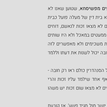
ים מפשיסחא
, שטוען שאנו לא 
מבקשים מהקב"ה שיקבע כללים לפי ראות עיניו, אלא בית דין של מעלה פועל כבית 
דין של מטה והרי המשנה אומרת (סנהדרין מ'.), שאם לא מצאו זכות לנאשם, דוחים 
את המשפט למחרת ויושבים הדיינים זוגות-זוגות, היו ממעטים במאכל ולא היו שותים 
יין כל היום ונושאים ונותנים ודנים כל הלילה ולמחרת משכימים ולא מאפשרים לזה 
שלימד זכות לחזור בו וללמד חובה, רק למי שלימד חובה יכול לשנות את דעתו וללמד 
על סמך זה קבע רב כהנא להלכה (שם י"ז.), שאם כל הסנהדרין כולם ראו רק חובה - 
הנאשם נפטר מהעונש (!), כי לא יתכן שלא מצאו אף אחד שילמד עליו זכות והרי 
לשם כך דחו את המשפט כדי למצוא זכות ואם הדיינים לא מצאו שום זכות יש משהו 
אם כן, מסביר רבי שמחה בונים, שאם אין שום 'מליץ יושר מול מגיד פשע', אז קובעת 