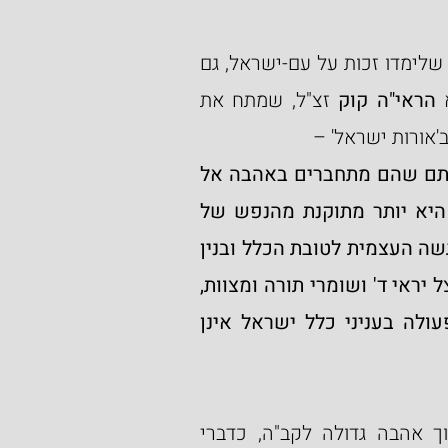
לסיום, אנו מבקשים מהקב"ה ש'ילמד' מגדולי-ישראל, שלימדו זכות על עם-ישראל, גם 
 
הראי"ה קוק
 זצ"ל, שמתח את 
אורות ישראל' –
הנפש של פושעי ישראל שבעקבתא דמשיחא, אותם שהם מתחברים באהבה אל 
עניני כלל ישראל, לארץ ישראל ולתחיית האומה, היא יותר מתוקנת מהנפש של 
שלמי אמוני ישראל, שאין להם זה היתרון של ההרגשה העצמית לטובת הכלל ובנין 
האומה הארץ. אבל הרוח הוא מתוקן הרבה יותר אצל יראי ד' ושומרי תורה ומצוות, 
אע"פ שההרגשה העצמית וההתעוררות של כח פעולה בעניני כלל ישראל אינן 
אהבה גדולה לקב"ה, כדברי 