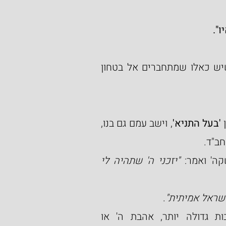
".
אין סנגוריה מתאימה יותר לימינו, בהם אנו רואים שיש כאלו שמתחברים אל בטחון 
 
'בעל התניא'
, וישב עמם גם בנו, 
חב"ד.
ה' ואמר: 
"יזכני ה' שתהיה לי 
ישראל אמיתית"
.
התעורר ויכוח בין המתוועדים, איזו משתי האהבות גדולה יותר, אהבת ה' או 