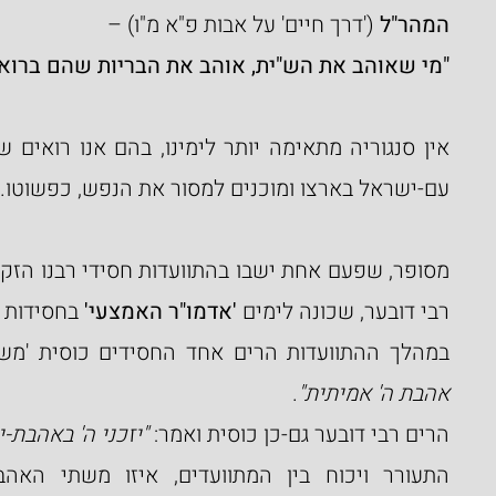
המהר"ל
 ('דרך חיים' על אבות פ"א מ"ו) –
"מי שאוהב את הש"ית, אוהב את הבריות שהם ברואיו
עם-ישראל בארצו ומוכנים למסור את הנפש, כפשוטו.
מסופר, שפעם אחת ישבו בהתוועדות חסידי רבנו הזקן
רבי דובער, שכונה לימים 
'אדמו"ר האמצעי'
 בחסידות 
במהלך ההתוועדות הרים אחד החסידים כוסית 'משק
אהבת ה' אמיתית"
.
הרים רבי דובער גם-כן כוסית ואמר: 
"יזכני ה' באהבת-