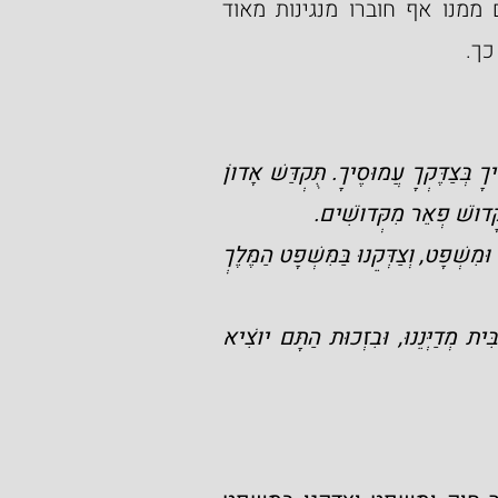
את רובו של הפיוט אפשר להבין כפשוטו ולחלקים ממנו אף חוברו מנגינות מאוד 
כך.
"חֲמוֹל עַל מַעֲשֶׂיךָ וְתִשְׂמַח בְּמַעֲשֶׂיךָ, וְיֹאמְרוּ לְךָ חוֹסֶיךָ בְּצַדֶּקְךָ עֲמוּסֶיךָ. תֻּקְדַּשׁ אָדוֹן 
לְקָדוֹשׁ פְּאֵר מִקְּדוֹשִׁים.
בְּאֵין מֵלִיץ יֹשֶׁר מוּל מַגִּיד פֶּשַׁע, תַּגִּיד לְיַעֲקֹב דְּבַר חֹק וּמִשְׁפָּט, וְצַדְּקֵנוּ בַּמִּשְׁפָּט הַמֶּלֶךְ 
עוֹד יִזְכָּר לָנוּ אַהֲבַת אֵיתָן אֲדוֹנֵינוּ, וּבַבֵּן הַנֶּעֱקַד יַשְׁבִּית מְדַיְּנֵנוּ, וּבִזְכוּת הַתָּם יוֹצִיא 