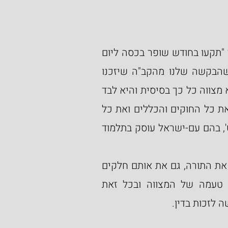
ביאור נוסף שאני מאוד אוהב הוא, שעל השופר נאמר "תקעו בחודש שופר בכסה ליום 
 לא-לוקי יעקב", שהבקשה שלנו מהקב"ה שיזכנו 
במשפט בזכות לימוד התורה. מצוות לימוד התורה היא מצווה כל כך בסיסית והיא לבד 
מזכה אותנו בדין, גם אם לא תמיד מצליחים לשמור את כל החוקים והכללים ואת כל 
תרי"ג מצוות. וזו הכוונה 'תגיד ליעקב דבר חוק ומשפט', בהם עם-ישראל עוסק בתלמוד 
ואכן, יש לנו זכות נוספת ועצומה בזה שאנו מקיימים את התורה, גם את אותם חלקים 
שהם בבחינת 'חוק' ו'משפט', שאין אנו יודעים את טעמה של המצווה ובכל זאת 
 לזכות בדין.