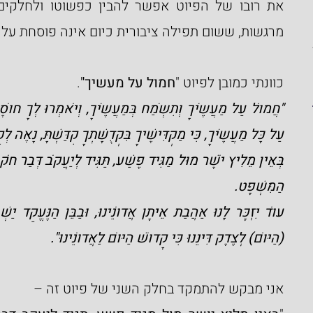
מרגשות, ששום תפילה ציבורית כיום אינה פוסחת על 
כוונתי כמובן לפיוט "
חמול על מעשיך"
.
עַל כָּל מַעֲשֶׂיךָ, כִּי מַקְדִּישֶׁיךָ בִּקְדֻשָּׁתְךָ קִדַּשְׁתָּ, נָאֶה 
הַמִּשְׁפָּט.
(הַיּוֹם) לְצֶדֶק דִּינֵנוּ כִּי קָדוֹשׁ הַיּוֹם לַאֲדוֹנֵינוּ".
אני מבקש להתמקד בחלק השני של פיוט זה –