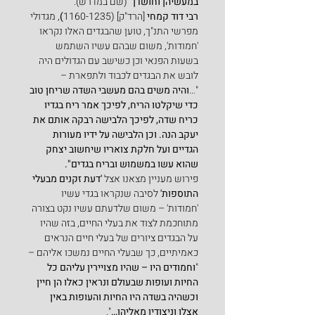
במעשיהן וחושדן" 
(שם במדרש).
רבי דוד קמחי
 [הרד"ק] (1160-1235
)
, מגדולי 
מפרשי התנ"ך, טוען שהבגדים האלו נקראו 
'חמודות', משום שבהם עשיו השתמש 
בשעות הפנאי וכן כשישב עם הגדולים היה 
לובש את הבגדים לכבוד ולתפארת –
"…
והיה משים בהם מעשבי השדה שריחן טוב 
כדי שיקלטו הריח, לפיכך אמר ריח בגדיו 
כריח שדה, לפיכך הלבישה רבקה אותם את 
יעקב הנה. וכן הלבישה על ידיו מעורות 
הגדיים ועל חלקת צואריו שיחשוב יצחק 
שהוא עשו במשמוש ובריח בגדים".
פירוש מעניין מצאנו אצל 
'דעת זקנים מבעלי 
התוספות'
 לסיבה שנקראו בגדי עשיו 
'חמודות' – משום שלדעתם עשיו נקט בצורה 
מתוחכמת לצוד את בעלי החיים, בזה שהיו 
על הבגדים ציורים של בעלי חיים הנראים 
כאמיתיים, כך שבעלי החיים נמשכו אליהם –
"
וחמודים היו – שהיו מצויירין עליהם כל 
החיות ועופות שבעולם ונראין כאלו הן חיין 
וכשהיה בשדה היו החיות והעופות באין 
אצלו וניצודין מאליהן…
".