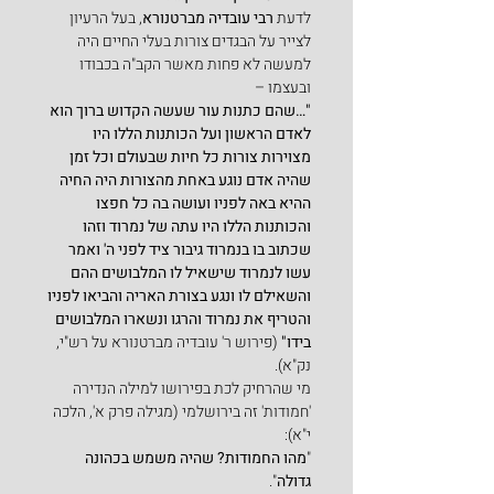
לדעת 
רבי עובדיה מברטנורא
, בעל הרעיון 
לצייר על הבגדים צורות בעלי החיים היה 
למעשה לא פחות מאשר הקב"ה בכבודו 
ובעצמו –
"…שהם כתנות עור שעשה הקדוש ברוך הוא 
לאדם הראשון ועל הכותנות הללו היו 
מצוירות צורות כל חיות שבעולם וכל זמן 
שהיה אדם נוגע באחת מהצורות היה החיה 
ההיא באה לפניו ועושה בה כל חפצו 
והכותנות הללו היו עתה של נמרוד וזהו 
שכתוב בו בנמרוד גיבור ציד לפני ה' ואמר 
עשו לנמרוד שישאיל לו המלבושים ההם 
והשאילם לו ונגע בצורת האריה והביאו לפניו 
והטריף את נמרוד והרגו ונשארו המלבושים 
בידו" 
(פירוש ר' עובדיה מברטנורא על רש"י, 
נק"א).
מי שהרחיק לכת בפירושו למילה הנדירה 
'חמודות' זה בירושלמי (מגילה פרק א', הלכה 
י"א):
"
מהו החמודות? שהיה משמש בכהונה 
גדולה
".