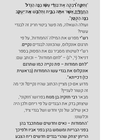
"
וַתִּקַּ֣ח רִ֠בְקָה אֶת־בִּגְדֵ֨י עֵשָׂ֜ו בְּנָ֤הּ הַגָּדֹל֙ 
הַחֲמֻדֹ֔ת 
אֲשֶׁ֥ר אִתָּ֖הּ בַּבָּ֑יִת וַתַּלְבֵּ֥שׁ אֶֽת־יַעֲקֹ֖ב 
בְּנָ֥הּ הַקָּטָֽן".
ועולה השאלה, מה פשר ביטוי חריג זה לבגדי 
עשיו?
רש"י
 מפרש את המילה 'החמודות', על פי 
תרגום אונקלוס, שהכוונה לבגדים 
נקיים
. 
רש"י לשיטתו מסביר גם את הפסוק בספר 
דניאל (י', י"ג) – "לחם חמודות" – וכותב שם:
"לחם חמודות – פת נקייה כמו שתרגם 
אונקלוס את בגדי עשו החמודות (בראשית 
כז) דכייתא".
מדוע אם-כן מציין הכתוב שהיו נקיים? וכי מה 
זה קשור לעניין?
מבאר 
רבי חזקיה בן מנוח
 בפרושו 'חזקוני', 
שיצחק בדק את הבגדים על פי ריחם ולכן היה 
כאן שילוב של נקי וחדש ושל בגדי ציד, 
וכלשונו:
"
החמודות – נאים וחדשים שמתכבד בהן 
בפני הבריות ומשמש בהן בפני אביו ולפיכך 
הריחן יצחק שהרי בגדים חדשים ריח הצבע 