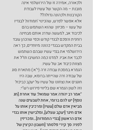
ולכאורה, אמירה זו של הירושלמי אינה 
מובנת – מה הקשר של עשיו לעבודת 
הקורבנות ולכהונה גדולה??
אלא אפשר לפרש, שהכינוי 'חמודות' לבגדיו 
של עשו – מכיוון  שהוא השתמש בהם 
לכיבוד אב, למעשה שדרג אותם מבחינה 
רוחנית והפכם לבגדי קודש וכפי שהכהן עובד 
בבית המקדש בבגדי כהונה מיוחדים, כך ראה 
הירושלמי את בגדי עשיו שבהם השתמש 
לכבד את אביו. למדנו כמה החשיבו חז"ל את 
מצוות כיבוד אב של עשיו.
הגמרא במסכת עבודה זרה (י"א:) מתארת סוג 
של עבודה זרה שהייתה ברומא, שבה היו 
חוגגים את נצחונו של עשיו על יעקב כביכול 
וזה לשון הגמרא שם בליווי פירוש רש"י:
"אמר רב יהודה אמר שמואל: עוד אחרת [חג 
נוסף] יש להם ברומי, אחת לשבעים שנה 
מביאין אדם שלם [עשיו] ומרכיבין אותו על 
אדם חיגר [יעקב שצלע], ומלבישין אותו בגדי 
אדם הראשון [בגדי החמודות]…ומכריזין 
לפניו: סך קירי פלסתר [חשבון הקיצין של 