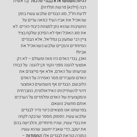
להיות משמשו אלא בבגדי מלכות
" (בראשית 
רבה (וילנא) פרשת תולדות).
לדעת חז"ל, סוג הבגדים שלבש עשיו בזמן 
שהאכיל את אביו העיד כמאה עדים על 
החשיבות שהוא נתן למצוות כיבוד-הורים. לא 
את סוג האוכל ואף לא הסיכון שלקח בציד 
ציין רבי שמעון בן גמליאל, אלא הבגדים 
המיוחדים והנקיים שלבש כשהאכיל את 
אביו!!!
ואכן, בגדי האדם היו מאז ומעולם – לא רק 
אמצעי להגנה מפני הקור וכן להגנה  על כבודו 
וצניעותו של האדם, אלא אף מייצגים את 
האדם ומעבירים מסר ואמירה על האדם 
הלובשם. הבגדים אף משמשים כאמצעי 
זיהוי להשתייכותו האידאולוגית, החברתית 
והמקצועית של האדם ומלמדים על הערכים 
אותם מחשיב נושאם.
בפרשתנו אנו מוצאים כינוי נדיר לבגדים 
שלבש עשיו. הפסוק מספר שרבקה לקחה 
את בגדי עשיו, שהיו מיוחדים, והלבישה בהם 
את יעקב, כדי שאביו יחשוב שהוא עשיו. 
התורה קוראת לבגדים אלו '
החמודות
' – 