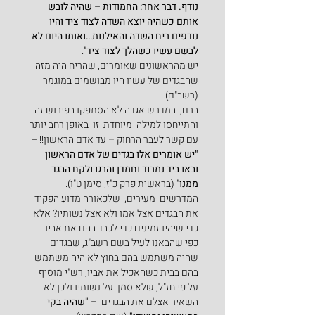
נודף. דבר אחר: החמודות – שהיה לובש 
אותם כשהיה יוצא השדה לצוד ציד והיו 
נודפים ריח השדה והאילנות…ואותו היום לא 
לבשם עשיו כשהלך לצוד ציד
".
יש מהראשונים שאומרים, שהריח היה מזה 
שהבגדים של עשיו היו מבושמים במוגמר 
(רשב"ם).
ברם,  במדרש אגדה לא הסתפקו בפירוש זה 
והתייחסו למילה  מיוחדת  זו  באופן רחב יותר 
עם קשר לעבר הרחוק – עד אדם הראשון!!
 –
"יש אומרים אלו בגדים של אדם הראשון 
ובאו ביד נמרוד וחמדן והרגו ולקח הבגד 
ממנו
" (בראשית פרק כ"ז, סימן ט"ו).
המדרשים  מעירים,  שלכאורה מדוע הפקיד 
את הבגדים אצל אמו ולא אצל נשותיו? אלא 
כדי שיהיו זמינים כדי לכבד בהם את אביו. 
כפי שהבאנו לעיל בשם רשב"ג, שבגדים 
שהיה משתמש בהם בחוץ לא היה משתמש 
בהם בבית כשהאכיל את אביו, רש"י מוסיף 
על פי חז"ל, שלא סמך על נשותיו ולכן לא 
השאיר אצלם את הבגדים  
– "שהיה בקי 