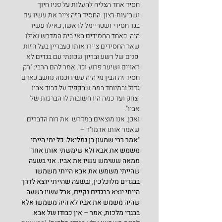
חסיד אחד הצליח להעלות על פניו חיוך 
ושביעות-רצון. החסיד הזה צייר את עשיו עם 
בגד חסידי ושטריימל לראשו, כאילו עשיו 
היה  כאחד החסידים באי בית המדרש ואילו 
שאר החסידים ציירו אותו כעבריין בעל חזות 
 פנים של רשע ובריון שכונתי עם בגדים לא 
ראויים ושיער פרוע וכו'. אמר להם הרבי: "רק 
חסיד זה הבין מי היה עשיו וכמה נחשב כאדם 
גדול ובמיוחד במה שהקפיד על כבוד אביו 
יצחק ועד כמה היו חשובות לו הברכות של 
אביו".
ואכן, אנו מוצאים במדרש  את רוח הדברים 
שאמר אותו אדמו"ר –
"
אמר רבי שמעון בן גמליאל: כל ימי הייתי 
משמש את אבא ולא שימשתי אותו אחד 
ממאה ששימש עשיו את אביו. אני בשעה 
שהייתי משמש את אבא הייתי משמשו 
בבגדים מלוכלכין, ובשעה שהייתי יוצא לדרך 
הייתי יוצא בבגדים נקיים, אבל עשיו בשעה 
שהיה משמש את אביו לא היה משמשו אלא 
בבגדי מלכות, אמר – אין כבודו של אבא 