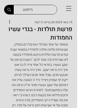
19 באוג׳ 2024
זמן קריאה 5 דקות
פרשת תולדות - בגדי עשיו
החמודות
מסופר על אחד מגדולי האדמו"רים בפולין, 
שבשיחת מלווה-מלכה לחסידיו במוצאי שבת 
קודש פרשת תולדות ביקש מחסידיו בקשה 
לא שגרתית וכה אמר להם: "השבת קראנו על 
יעקב ועשיו. בוודאי כל אחד צייר לו בראש 
איך היה נראה יעקב  ואיך היה נראה עשיו. 
אבקש מכם, שכל אחד מכם כשילך לביתו, 
ייקח דף ועפרון ויצייר כיד ה' הטובה עליו את 
דמותם של יעקב ועשיו ומחר אי"ה נראה מה 
עלה במחשבתכם". למחרת הגיעו החסידים 
ורובם מילאו את בקשת רבם. כשהרבי ראה 
את מה שציירו רוב החסידים, פניו הרצינו 
ומבט של אי שביעות-רצון נראה על פניו. רק 