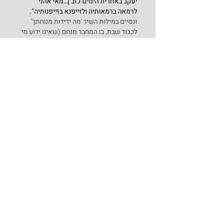
יעקב באחרית הימים כזב ]…מאי אהני 
לרמאה ברמאותיה ולזייפנא בזייפנותיה".
ונסיים במילות השיר 'מה ידידות מנוחתך' 
לכבוד שבת, בו המחבר מנחם (שאינו ידוע מי 
הוא) נוקט כנראה לפי פירוש רש"י והתרגום, 
שבגדי חמודות הם בגדים נקיים ונאים לכבוד 
שבת.
מַה יְּדִידוּת מְנוּחָתֵךְ, אַתְּ שַׁבָּת הַמַּלְכָּה.בְּכֵן 
נָרוּץ לִקְרָאתֵךְ, בּואִי כַלָּה נְסוּכָה.לְבוּשׁ בִּגְדֵי 
חֲמוּדות, לְהַדְלִיק נֵר בִּבְרָכָה.וַתֵּכֶל כָּל 
הָעֲבודות, לא תַעֲשוּ מְלָאכָה.
שבת שלום לכל בית הישיבה – שנזכה לחוש 
את ריח גן העדן של הבגדים איתם נכנס יעקב 
אבינו לקבל את ברכת אביו ושנזכה לכבד את 
הורינו לפחות כמו עשיו.
ספר בראשית
פרשיות השבוע
פרשת תולדות