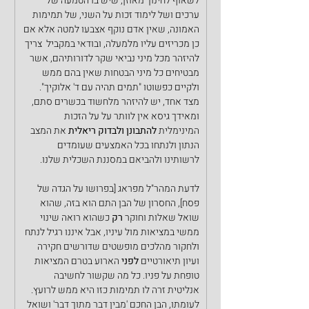
לשאוף לחינוך מאוזן, שיש בו הטמעה של 
ערכים ושל לימוד זכות על השני, של תמימות 
האמונה, שאין אדם נוקף אצבעו למטה אלא אם 
כן מכריזים עליו מלמעלה, ובודאי במקביל  צריך 
להיזהר מכל מיני נביאי שקר לדורותיהם, אשר 
מבטיחים כל מיני הבטחות שאין בהם ממש 
ולקיים כפשוטו "תמים תהיה עם ד' אלוקיך".
מצד אחד, יש להיזהר מלחשוד בכשרים סתם, 
ומאידך גיסא אין לוותר על על הזכות 
המינימלית 
להתבונן ולבדוק ריאלית
 את המצב 
הנתון ולנתחו בכל האמצעים שעומדים 
לרשותינו ולהביאם במסננת השכלית שלנו.
לדעת המהר"ל מפראג [בפרושו על הגדה של 
פסח], החסרון של הבן התם הוא בזה, שהוא 
שואל שאלות וחוקר 
רק
 כשהוא רואה שינוי 
ממשי במציאות מול עיניו, אבל איננו רגיל לנתח 
ולחקור מהלכים מופשטים שדורשים חקירה 
ועיון תיאורטיים 
לפני
 הארוע בטרם המציאות 
טופחת על פניו. כל מה שקשור לחשיבה 
אנליטית זרה לו תמימות כזו היא ממש לרועץ. 
לעומתו, הבן החכם 'מבין דבר מתוך דבר' ושואל 