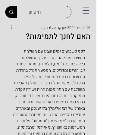
16 בספט׳ 2024
זמן קריאה 6 דקות
האם לחנך לתמימות?
לפני כשבועים ימים שבנו עם משלחת 
הישיבה מגיא ההריגה בפולין. המשלחת 
כללה בתוכה ר"מים, תלמידים מחזור כתות 
י"ב, הורים ומדריכים. המסע התנהל בחרדת 
קודש והיו בו עוצמות אדירות של 'וגילו 
ברעדה', כאשר ההליכה בדרכי פולין האבלות 
משולבת עם התרוממות הרוח ושירה יוקדת 
ועמוקה בבית הכנסת היחיד ששרד בוורשה, 
בבתי כנסת נוספים בערים אחרות וכמובן  
באוהל של רבי אלימלך בליזענסק ובאתרים 
יהודיים נוספים. התרגשות מיוחדת התעוררה 
בזמן שירת "אני מאמין "והתקווה" על שרידי 
המשרפות באושוויץ, מאיידנק וטרבלינקה. 
המסע היה מרתק ועמוס בחוויות וברגשות, 