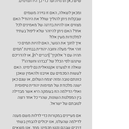
שיש כאן תרמית ועד כדי כך היו תמימים.
ומכאן לשאלה, האם זו גזירה משמים 
שבקלות ניתן להוליך שולל את היהודי? האם 
מצווים אנו להיות בדרגה של מאמינים לכל 
אחד? האם ניתן להיזהר שלא ליפול בעתיד 
למלכודות מעין אלו?
איך לחנך את הנוער, האם להיות תמים כי 
זוהי אולי מעלה וחובה יהודית בבחינת "תמים 
תהיה עם ד' אלוקיך" [דברים י"ח], או להדריכם 
שינהגו לפי הכלל של "כבדהו וחשדהו"?
שאלה זו לצערנו אקטואלית גם לימינו. האם 
לעשות הסכמים עם אויבנו ולהאמין שאכן 
כוונתם טובה ומזה יצמח השלום, או שגם כאן 
ישנה מלכודת של תמימות יהודית טיפוסית 
ואולי הדילמה הזו בעומקה היא אשר מבדילה 
בין המפלגות השונות, שהרי כל אחד רוצה 
לטובתם של ישראל.
אם מעיינים במקורות כדי לדלות משם מענה 
לדילמה שהעלנו, אנו יכולים להבחין בשתי 
דרכים שבהם נקטו חכמינו: מחד, אנו מוצאים 