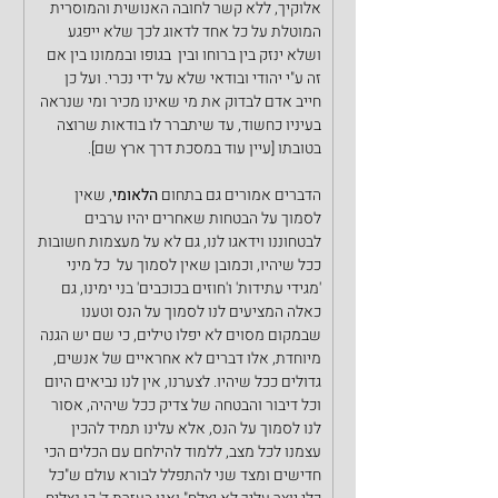
אלוקיך, ללא קשר לחובה האנושית והמוסרית 
המוטלת על כל אחד לדאוג לכך שלא ייפגע 
ושלא ינזק בין ברוחו ובין  בגופו ובממונו בין אם 
זה ע"י יהודי ובודאי שלא על ידי נכרי. ועל כן 
חייב אדם לבדוק את מי שאינו מכיר ומי שנראה 
בעיניו כחשוד, עד שיתברר לו בודאות שרוצה 
בטובתו [עיין עוד במסכת דרך ארץ שם]. 
הדברים אמורים גם בתחום 
הלאומי
, שאין 
לסמוך על הבטחות שאחרים יהיו ערבים 
לבטחוננו וידאגו לנו, גם לא על מעצמות חשובות 
ככל שיהיו, וכמובן שאין לסמוך על  כל מיני 
'מגידי עתידות' ו'חוזים בכוכבים' בני ימינו, גם 
כאלה המציעים לנו לסמוך על הנס וטענו 
שבמקום מסוים לא יפלו טילים, כי שם יש הגנה 
מיוחדת, אלו דברים לא אחראיים של אנשים, 
גדולים ככל שיהיו. לצערנו, אין לנו נביאים היום 
וכל דיבור והבטחה של צדיק ככל שיהיה, אסור 
לנו לסמוך על הנס, אלא עלינו תמיד להכין 
עצמנו לכל מצב, ללמוד להילחם עם הכלים הכי 
חדישים ומצד שני להתפלל לבורא עולם ש"כל 