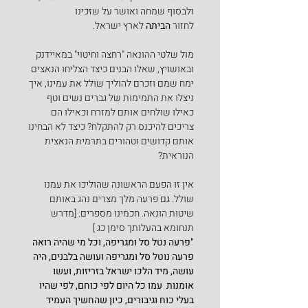
ולבסוף שמחה ואושר על שזכינו 
לחזור 
הביתה 
לארץ ישראל.
מול שלטי ההונאה "רחצה וחיטוי" במאיידנק 
ובאושויץ, שאלו הבנים כיצד הצליחו הנאצים 
ימח שמם וזכרם להוליך שולל את עמינו, איך 
ניצלו את התמימות של גברים נשים וטף 
כאילו שולחים אותם למזרח וכאילו הם 
צריכים להיכנס רק להתקלח? כיצד לא הבחינו 
אותם קדושים וטהורים בתרמית הנאצית 
הנוראית?
אין זו הפעם הראשונה שהוליכו את עמנו 
שולל. גם פרעה מלך מצרים נהג באותם 
שיטות הונאה. חכמינו מספרים: [מדרש 
תנחומא בהעלותך סימן כג ]
"פרעה נטל סל ומגריפה, וכל מי שהיה רואה 
פרעה נוטל סל ומגריפה ועושה בלבנים, היה 
עושה, מיד הלכו ישראל בזריזות, ועשו 
אומנות  עמו כל היום לפי כוחם, לפי שהיו 
בעלי כוח וגיבורים, כיון שהחשיך העמיד 