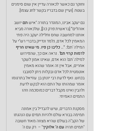
וחוקר גם כאשר לכאורה עדיין אין שום סימנים 
בשטח. [ועיין שם בדבריו בקשר לחג עצמו].
גם יעקב אבינו, המוגדר בתורה "איש
 תם 
יושב 
אוהלים
"
 [בראשית פרק כה
]
, שלכאורה מביא 
אותנו למחשבה שחס וחלילה יעקב היה פתי 
המאמין לכל אדם, נלמד ונדייק בדברי רש"י על 
המילה 'תם
':
".. כליבו כן פיו. מי שאינו חריף 
לרמות קרוי תם
"
. נראה אם כך, שהפירוש 
למילה 'תם' הוא אדם, שאינו אמון לשקר 
אחרים, אבל אין זה אומר שהוא מאמין 
אוטמטית לכל אדם ובקלות ניתן לסובבו 
בכחש. ואף לדעת רבי יונתן בן  עוזיאל בתרגומו 
אומר שמהותו של התם הוא לבקש לדעת 
ולהבין ואינו מקבל דברים כמוסכמה וזהו 
התמים האמיתי.
מסקנת הדברים, שיש להבדיל בין אמונה 
תמימה בבורא עולם ולהיות תמים עם הנהגתו 
של הקב"ה בעולם שהיא מצווה מאוד חשובה 
"תמים תהיה 
עם ה' אלוקיך
" –  רק עם ה' 