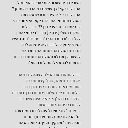
השכים ר' יהושע ובא ומצאו כשהוא נופל, 
אמר לו: ריקא! כך עושים בני אדם שכמותך? 
אמר לו: רבי, לא הייתי יודע שנטלת את 
הסולם מתחתי. אמר לו: ריקא! אי אתה יודע 
שמאמש היינו זהירים בך?!". 
וכן שלמה 
המלך במשלי [פרק יד] קובע "
כי פתי יאמין 
לכל דבר"
ובהסבר הרלב"ג במקום: 
"הנה האיש 
הפתי יאמין לכל דבר ולזה יתפתה לכל 
הדברים מזולת התבוננות אם הוא ראוי 
לעשות כן אם לא ומזולת התבוננות בדרכים 
הראוים להגיע אל התכלית ההוא".
כדי להתמודד עם הדילמה שהעלנו במאמר 
זה, נקדים ונאמר, שכל קיצוניות בכל 
התחומים איננה תמיד רצויה ולכן ברור 
שלתמימות יש מעלות עצומות כדרך בעבודת 
ה' ולדעת הרמב"ן אף היא מצות עשה וכך 
לשונו בספר המצוות במצווה 
שמינית
:
"שנצטוינו להיות לבבנו תמים עמו 
ית' והוא שנאמר (שופטים יח)  תמים   
תהיה עם ד' אלוקיך. וענין  הצוואה הזאת, 