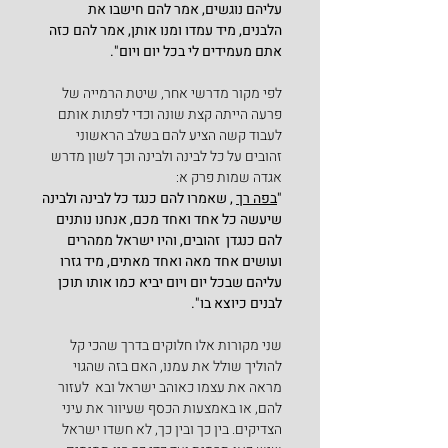
עליהם נוגשים, אמר להם חישבו את  
הלבנים, מיד עמדו ומנו אותן, אמר להם כזה 
אתם מעמידים לי בכל יום ויום".
לפי מקור מדרשי אחר, שיטת הרמייה של 
פרעה הייתה קצת שונה וכדי לפתות אותם 
לעבוד קשה הציע להם בשלב הראשוני 
זהובים על כל לבינה ולבינה וכך לשון מדרש 
אגדה שמות פרק א:   
"
בפה רך
 , שאמרו להם כנגד כל לבינה ולבינה 
שיעשה כל אחד ואחד מכם, אנחנו נותנים 
להם כנגדן  זהובים, והיו ישראל ממהרים 
ועושים אחד מאה ואחד מאתים, מיד גזרו 
עליהם שבכל יום ויום יביא כמו אותו תוכן 
לבנים כיוצא בו".
שני מקורות אלו חלוקים בדרך שהכי קל 
להוליך שולל את עמנו, האם בזה שהגוי 
מראה את עצמו כאוהב ישראל ובא  לעזור 
להם, או באמצעות הכסף שעיוור את עיני 
הצדיקים. בין כך ובין כך, לא חשדו ישראל 