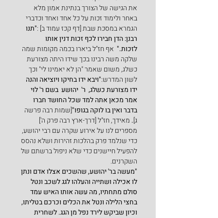
את הגישה של הצורך בנתינת אמון מלא 
באחר ולימוד זכות על כל אחד ואחד וכדברי 
הגמרא במסכת שבת [דף קכז עמוד ב] :
"תנו 
רבנן: הדן חבירו לכף זכות דנין אותו 
לזכות."  
אף חז"ל ביארו בכמה מקומות שמה 
שלקה משה רבינו בכך שידו היתה מצורעת 
כשלג, משום שאמר "הן לא יאמינו לי" וכך 
לשון המדרש:
"ויבא ידו בחיקו ויוציאה והנה 
ידו מצורעת כשלג,  ר'  יהושע  בשם ר' לוי 
אמר מכאן אתה למד שכל החושד חברו 
בדבר ואין בו לוקה בגופו"
[שמות רבה פרשה 
ג]
. 
מאידך, חז"ל [דרך-ארץ רבה פרק ה'] 
מספרים לנו על אירוע שקרה עם רבי יהושע, 
כדי שנלמד פרק בהלכות זהירות ושלא נהסס 
להפעיל חיישנים כדי שלא ניפול ברשתם של 
השקרנים.
"מעשה בר' יהושע, שהשכים אצלו אדם ונתן 
לו אכילה ושתייה והעלהו לגג לשכב ונטל 
סולם מתחתיו, מה עשה אותו האיש עמד 
בחצי הלילה ונטל את הכלים וכרכם בטליתו, 
וכיון שביקש לירד נפל מן הגג. לשחרית 