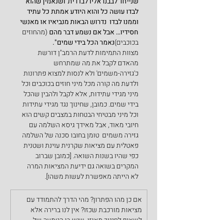
שנייחד לבבנו אליו לבדו ית' ושנאמין שהוא 
לבדו עושה כל והוא היודע אמתת כל עתיד 
וממנו לבדו  נדרוש הבאות מנביאיו או מאנשי 
חסידיו… אבל אם נשמע דבר מהם
 (מהחוזים 
בכוכבים)
נאמר הכל בידי שמים".
מצוות התמימות לדעת הרמב"ן דורשת 
מהאדם לקבל את מה שמתרחש 
כ'גזירה-משמים' ולא לנסות למצוא פתרונות 
ולדעת מה קורה מכל מיני חוזים בכוכבים וכל 
מיני מגידי עתידות, אלא לקבל ולהבין שהכל 
בידי שמים. כמובן, שחינוך נגד מגידי עתידות 
וכל מיני מבטיחי הבטחות במצבים קשים הוא 
חיובי מאוד, אבל מאידך גיסא השלמה עם 
גזירה משמים  טומן בחובו סכנה של השלמה 
פאטלית עם מציאות שקרנית עוינת ושטנית 
כפי שהיו בשנות השואה. [כמובן שברוב 
המקרים בשואה גם ידיעת המציאות המרה 
לא הייתה מאפשרת לעשות משהו].
אם כן מהו הפתרון? מהי הדרך להתמודד עם 
מציאות מורכבת שכזו? אין לנו ברירה אלא 