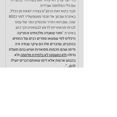
כלי יוצר עליך לא יצלח" ואנו בעזרת ד' כן נצליח 
עם כלי המלחמה שבידינו .
וכבר ביטא זאת הרמב"ם בצורה יוצאת מן הכלל, 
באיגרת שכתב אל חכמי מונטפשליר לפני כ800 
שנה, שם הוא הזהיר מהנסיון המר של עמנו 
לברוח מהאחריות לדאוג לבטחונינו וכך כתב 
באיגרת: "
וזוהי שאבדה מלכותינו והחריבה 
היכלינו לפי שמצאו ספרים רבים של החוזים 
בכוכבים, שדברים אלו הם עיקר עבודה זרה 
ודימו שהם חכמות מפוארות ושיש בהם תועלת 
גדולה 
ולא נתעסקו לא בלמידת מלחמה
 ולא 
בכבוש ארצות אלא דימו שאותם דברים יועילו 
להם…" .
ויש מעתה יותר מנותן טעם בדבריו של 
רבי 
יהודה אסאד זצ"ל
 (תלמידו המובהק של החת"ם 
סופר) בספר שו"ת שלו "יהודה יעלה" [חלק א – 
או"ח סימן קל"ט], שם מזהיר, שיש מקום לזכור 
באיזה אופן האכילו אותנו המצרים מרורים, 
בשלב הראשון רימו אותנו בפה רך שנעבוד יותר 
קשה, על כן עלינו באכילת מרור לזכור את 
התהליך עצמו, כיצד קרה שנפלנו בפח שטמנו 