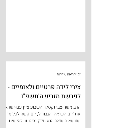
לגוף הפרשה. פעמיים בפרשתנו מזהירה
התורה שלא לעשות עוול במשפט. שתי
האזהרות מופיעות לא רחוק האחת מהשנייה
- הפעם הראשונה מופיעה בפרק י"ט פסוק
ט"ו – "לֹא־תַעֲשׂ֥וּ עָ֙וֶל֙ בַּמִּשְׁפָּ֔ט לֹא־תִשָּׂ֣א
פְנֵי־דָ֔ל וְלֹ֥א תֶהְדַּ֖ר פְּנֵ֣י גָד֑וֹל בְּצֶ֖דֶק תִּשְׁפֹּ֥
זמן קריאה 6 דקות
צירי לידה פרטיים ולאומיים -
לפרשת תזריע ה'תשפ"ו
הרב משה-צבי וקסלר השבוע ציין עם-ישראל
את 'יום השואה והגבורה', יום קשה לכל מי
שנושא השואה הוא חלק מזהותו האישית
והלאומית ובוודאי לשורדי השואה,