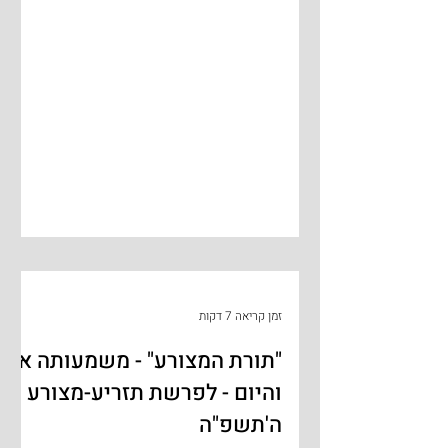
המתמעטים והולכים. גם לי, כבן לשורדי
שואה, יום זה הינו יום משמעותי, חשוב, מרגש
ומיוחד, יום שמציף בי שוב גלים סוערים של
עיסוק בשואה. באופן סימבולי, בשבוע זה אנו
מציינים את ה'יארצייט' של אבי-מורי ר'
יהודה-אריה וקסלר זצ"ל, שנפטר בכ"ט ניסן
לפני י"ד שנים, יומיים לאחר ציון 'יום השואה'.
אבא ז"ל, שנשא מספר על זרועו ועבר את
שנות השואה כמעט מתחילת
זמן קריאה 7 דקות
"תורת המצורע" - משמעותה אז
והיום - לפרשת תזריע-מצורע
ה'תשפ"ה