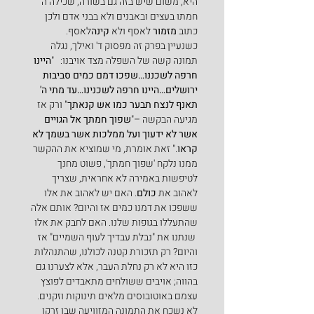
היא, משום שיש בזה גם בשורה, שכילה ה' 
חמתו בעצים ובאבנים ולא בבני אדם ולכן 
כתוב 
מזמור
 לאסף ולא 
קינה
לאסף.
כשנעיין בפרק זה מפסוק ד' ואילך, נגלה 
תמונה קשה של השפלה מצד אויבנו:   "
היינו 
חרפה לשכננו…שפכו דמם כמים סביבות 
ירושלים…היינו חרפה לשכנינו…עד מתי ה' 
תאנף לנצח תבער כמו אש קנאתך
" ורק אז 
מגיעה הבקשה –"
שפוך חמתך אל הגויים 
אשר לא ידעוך ועל ממלכות אשר בשמך לא 
קראו
." זאת אומרת, מי שמוציא את ההקשר 
ממנו נלקח 'שפוך חמתך', פשוט מחנך 
לטיפשות באמירה לא אחראית, שצריך 
לאהוב את 
כולם
. האם יש לאהוב את אלו 
ששפכו את דמנו כמים אז והיום? אותם אלה 
שהתעללו בגופות שלנו. האם לחבק את אלו 
 שנתנו את "נבלת עבדיך לעוף השמיים" אז 
והיום? רק תזכורת קטנה לכולנו, שהתנהלות 
כזו היא לא רק נחלת העבר, אלא לצערנו גם 
בהווה; אויבים ששולחים מתאבדים לפוצץ 
עצמם באוטובוסים מלאים תינוקות וזקנים. 
לא נשכח את התמונה המזוויעה שבו זרקו 