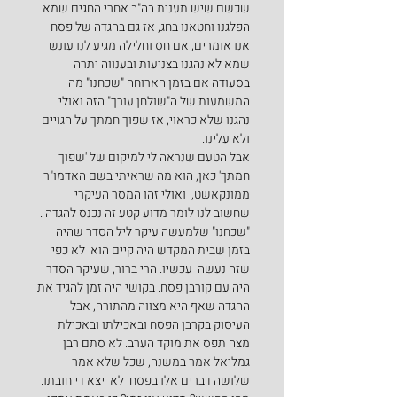
שכשם שיש תענית בה"ב אחרי החגים שמא 
הפלגנו וחטאנו בחג, אז גם בהגדה של פסח 
אנו אומרים, אם חס וחלילה מגיע לנו עונש 
שמא לא נהגנו בצניעות ובענווה יתרה 
בסעודה אם בזמן הארוחה "שכחנו" מה 
המשמעות של ה"שולחן עורך" הזה ואולי 
נהגנו שלא כראוי, אז שפוך חמתך על הגויים 
ולא עלינו.
אבל הטעם שנראה לי למיקום של 'שפוך 
חמתך' כאן, הוא מה שראיתי בשם האדמו"ר 
ממונקאשט,  ואולי זהו המסר העיקרי 
שחשוב לנו לומר מדוע קטע זה נכנס להגדה .
"שכחנו" שלמעשה עיקר ליל הסדר שהיה 
בזמן שבית המקדש היה קיים הוא  לא כפי 
שזה נעשה  עכשיו. הרי ברור, שעיקר הסדר 
היה עם קורבן פסח. בקושי היה זמן להגיד את 
ההגדה שאף היא מצווה מהתורה, אבל 
העיסוק בקרבן הפסח ובאכילתו ובאכילת 
מצה תפס את מוקד הערב. לא סתם רבן 
גמליאל אמר במשנה, שכל שלא אמר 
שלושה דברים אלו בפסח  לא  יצא די חובתו. 