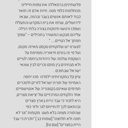
פלשתינים ברמאללה את גופות חיילינו 
מהחלונות כלפי מטה. חיות אדם זה תואר 
כבוד לאותם אנשים בעבר ובהווה, שבאו 
לירושלים, שרפו את בית המקדש והתעללו 
ושפכו ורטשו תינוקות בצורה בלתי רגילה. 
עליהם מבקש המשורר בתהילים – "שפוך 
חמתך אל הגויים….. "
לצערנו יש שלוקחים טקסט מאיזה מקום, 
ועל פי זה בונים תיאוריה מסוימת על 
השקפת עולמה של היהדות ביחסה לגויים 
ולא מבחינים בין סתם נכרים לבין שונאי 
ישראל שבתוכם .
עיון קל במקורותינו ילמדנו  מהו יחסה 
האמיתי של תורת ישראל לזרים ולנוכרים 
תמימים שאינם בקטגוריה של אנטישמיים .
אחד הלקחים המרכזיים של יציאת מצרים, 
היא לזכור כי עבד היית בארץ מצרים 
ובהתאם לכך להתייחס לגר ולזר כפי 
שהתורה מצווה בלא מעט  מקומות "וגר לא 
תונה ולא תלחצנו" [שמות כב ] "וזכרת כי עבד 
היית במצרים" [שם טז].