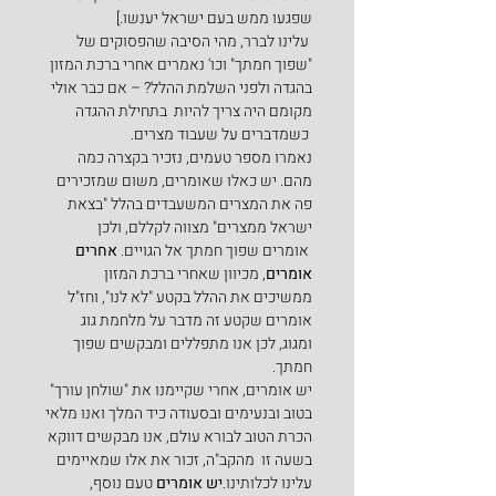
שפגעו ממש בעם ישראל יענשו.]
 עלינו לברר, מהי הסיבה שהפסוקים של 
"שפוך חמתך" וכו' נאמרים אחרי ברכת המזון 
בהגדה ולפני השלמת ההלל? – אם כבר אולי 
מקומם היה צריך להיות  בתחילת ההגדה 
 כשמדברים על שעבוד מצרים.
נאמרו מספר טעמים, נזכיר בקצרה כמה 
מהם. יש כאלו שאומרים, משום שמזכירים 
פה את המצרים המשעבדים בהלל "בצאת 
ישראל ממצרים" מצווה לקללם, ולכן 
 אומרים שפוך חמתך אל הגויים. 
אחרים 
אומרים
, מכיוון שאחרי ברכת המזון 
ממשיכים את ההלל בקטע "לא לנו", וחז"ל 
אומרים שקטע זה מדבר על מלחמת גוג 
ומגוג, לכן אנו מתפללים ומבקשים שפוך 
חמתך.
יש אומרים, אחרי שקיימנו את "שולחן עורך" 
בטוב ובנעימים ובסעודה כיד המלך ואנו מלאי 
הכרת הטוב לבורא עולם, אנו מבקשים דווקא 
בשעה זו  מהקב"ה, זכור את אלו שמאיימים 
עלינו לכלותינו.
יש אומרים
 טעם נוסף, 