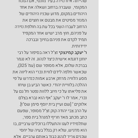
שהייתה איזו נזירה בעיר מונסי, אם המנזר 
המקומי,  שעברה ברחוב ושאלה את אחד 
היהודים במקום, מדוע שכניו היהודים של 
המנזר מסיטים את מבטם או חוצים את 
הרחוב לעברו השני בכל עת בה חולפת נזירה 
על פניהם, חוץ מרב ישיש אחד המקפיד 
תמיד לקדם את פניהם בחיוך ובברכה 
ידידותית.
ר' יעקב קמינצקי
 זצ"ל ראה בסיפור על רבי 
יוחנן דוגמא אישית כיצד לנהוג. זה לא נגמר 
בברכת שלום, אלא מסופר שם (עמ' 325), 
שכאשר חלפה לידם לווית נכרי הוא ליווה את 
מסע הלוויה מרחק ארבע אמות כנדרש על פי 
ההלכה בלוויית יהודי. כאשר הביע בן שיחו 
את פליאתו על כי חיוב ללוות נפטר חל גם על 
נכרי, אמר לו ר' יעקב "אף הוא נברא בצלם 
אלוקים " [שם ועיין בית יוסף סימן שס"ז].
על הרב צבי יהודה קוק זצ"ל מסופר, שפעם 
כתב מכתב מאד חריף למנהל בית ספר, 
שתלמידיו לעגו והתעללו ברוכלים ערביים, בו 
הוא מדגיש, שלא רק בגלל בעיה של יחסי 
שכנים צריך לנהוג כבוד באותם ערביים, אלא 