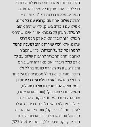
הלכות רבות נאמרו ביחס שיש לנהוג בנכרי. 
כדי לסבר את האוזן נביא מעט דוגמאות. 
הגמרא במסכת ברכות דף י"ז. אומרת – 
"
מרבה שלום אחיו עם קרוביו עם כל אדם, 
אפילו עם נוכרים בשוק. כדי 
שיהיה אהוב 
למעלה
"
. מעיון קל בגמרא אנו רואים, שהיחס 
הנפלא הזה לנכרי הוא לא רק מפני דרכי 
שלום, אלא 
"כדי שיהיה אהוב למעלה ונחמד 
למטה ומקובל על הבריות
." כדי שהקב"ה 
יאהב אותך אתה צריך להרבות שלום עם כל 
אדם כולל הנכרי. ואם מאן דהו יחשוב חס 
וחלילה, שזו רק הצהרת כוונות בחז"ל ולא 
הלכה ומורין כן, אז חז"ל מספרים לנו על אחד 
מגדולי התנאים "
אמרו עליו על רבי יוחנן בן 
זכאי, שלא הקדימו אדם שלום מעולם, 
ואפילו נוכרי שבשוק".[שם]
 ויש שיאמרו, 
שהנהגה זאת התאימה לתקופת התנאים 
אבל בימינו לא נוהגים לכבד נכרים. נציע לו 
לעיין בספר "רבי יעקב", שמתאר את מסכת 
חייו של אחד מגדולי הדור בארצות הברית 
הרב יעקב קמינצקי זצ"ל, בו מסופר (עמ' 327) 