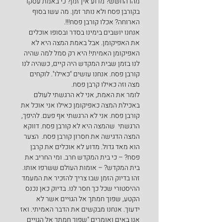
מהו החשש? מדוע אין זמן? כי באמת עסקו 
בקורבן פסח ולא נותר זמן. מה עשו בסוף 
הארוחה? אכלו קורבן פסח!!!.
אנחנו יושבים בימינו בסדר ובסופו אוכלים 
את האפיקומן. אבל באמת המצה היא לא 
האפיקומן האמיתי! היא רק סמל למה שהיה 
לנו בזמן שבית המקדש היה קיים, כשהיה לנו 
קורבן פסח. אנחנו עושים "כאילו". לוקחים 
מצה וזה כאילו קרבן פסח.
לומר את האמת, אני לא הרגשתי לעולם 
באכילת המצה כאפיקומן כאילו אני אוכל את 
קורבן פסח. אני לא הרגשתי אף פעם. להיפך, 
הרגשתי  שהמצה היא לא קורבן פסח. דווקא 
המצה הדגישה את חסרון קורבן פסח.  הצער 
הוא מאד גדול. מדוע לא אוכלים את קרבן 
פסח? – כי בית המקדש חרב. ומי החריב את 
בית המקדש? – אומות העולם ששרפו אותו. 
זהו בדיוק הזמן שבו צריך להזכיר את המעמד 
ההיסטורי שכל כך חסר לנו. בדיוק כאן נכנס 
הקטע, שפוך חמתך אל הגויים אשר לא 
ידעוך. אנחנו מבקשים את הדבר האמיתי. ואז 
אנו באים ואומרים "שפוך חמתך אל הגויים 