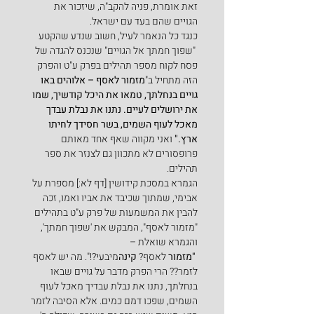
זאת אומרת, פניה להקב"ה, שיזכור את 
הגויים שהם בעד עם ישראל.
כנגד כל הנאמר לעיל, חשוב שנדע שהקטע 
 "שפוך חמתך אל הגויים" שנכנס להגדה של 
פסח לקוח מספר תהילים בפרק ע"ט והפרק 
הזה מתחיל ב"
מזמור לאסף – אלוהים באו 
גויים בנחלתך, טמאו את היכל קודשיך, שמו 
את ירושלים לעיים. נתנו את נבלת עבדך 
מאכל לעוף השמים, בשר חסידך לחיתו 
ארץ."
 ואני מקווה שאף אחד מאותם 
פרופסורים לא מתכוון גם לצנזר את ספר 
תהילים.
הגמרא במסכת קידושין [דף לא:] מספרת על 
אבימי, שמתוך שכיבד את אביו ואמו, זכה 
להבין את המשמעות של פרק ע"ט בתהילים 
"מזמור לאסף", המבקש את 'שפוך חמתך', 
והגמרא שואלת –
"מזמור
 לאסף? 
קינה
מיבעי?!". מה יש לאסף 
לזמר?? הרי הפרק מדבר על גויים שבאו 
בנחלתך, נתנו את נבלת עבדיך מאכל לעוף 
השמים, שפכו דמם כמים. אלא הסיבה לזמר 