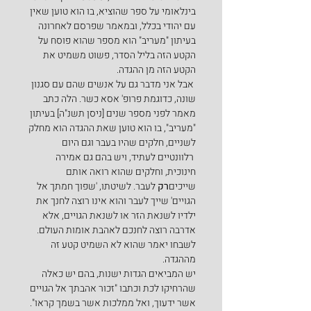
בינלאומי על ספר שהוציא, בו הוא טוען שאין 
עם יהודי בכלל, ובמאמר שפרסם לאחרונה 
בעיתון "מעריב" הוא מספר שהוא פוסח על 
הקטע הזה בליל הסדר, פשוט משמיט את 
הקטע הזה מן ההגדה.
 אבל אני מדבר גם על אנשים שהם עם סגנון 
שונה, כדוגמת פרופ' אסא כשר. הלה כתב 
מאמר לפני מספר שנים [ניסן תשנ"ה] בעיתון 
"מעריב", בו הוא טוען שאת ההגדה הוא מחלק 
לשניים, חלקים שהיו בעבר וגם היום 
 רלוונטיים לעתיד, ויש בהם גם אמירה 
חינוכית, וחלקים שהוא רואה אותם 
שייכים
רק
 לעבר. לשיטתו, 'שפוך חמתך אל 
הגויים' שייך לעבר והוא אינו רוצה לחנך את 
ילדיו לשנאת הזר או לשנאת הגויים, אלא 
אדרבה רוצה לחנכם לאהבת אומות העולם. 
לשבחו יאמר שהוא לא השמיט קטע זה 
מההגדה.
יש המביאים הגדות ישנות, בהם יש כאלה 
שהרחיקו לכת וכתבו "זכור אהבתך אל הגויים 
אשר ידעוך, ואל ממלכות אשר בשמך קראו". 