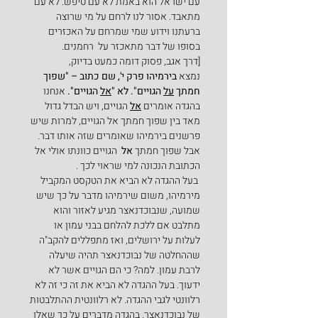
עם ישראל הוא באמת לא עם טיפש. לא עם 
מתאבד. אסור לנו לרחם על מי שרוצה 
ברעתנו וידוע שמי שמרחם על האכזרים 
בסופו של דבר מתאכזר על  רחמנים.
[דרך אגב, פסוק דומה כמעט בדיוק, 
נמצא 
בירמיהו פרק י', שם כתוב – "שפוך 
חמתך 
על
 הגויים". לא "
אל
 הגויים". 
אנחנו 
בהגדה אומרים 
אל
הגויים, ויש הבדל גדול 
מאד בין שפוך חמתך אל הגויים, למרות שיש 
פרשנים בירמיהו שאומרים שזה אותו דבר. 
אבל שפוך חמתך 
אל  
הגויים כוונתו אולי אל 
הכתובת הנכונה למי שראוי לכך .
 בעל ההגדה לא הביא את הטקסט המקביל 
מירמיהו, משום שירמיהו מדבר על כך שיש 
שמועה, שנבוכדנאצר מגיע לאזור והוא 
מתלבט אם ללכת להלחם בבני עמון או 
לעלות על ירושלים, ואז מתפללים להקב"ה 
שההחלטה של נבוכדנאצר תהיה שיעלה 
לרבת עמון. למה? כי הם הגויים אשר לא 
ידעוך. בעל ההגדה לא הביא את זה כי זה לא 
רלוונטי לגבי ההגדה. לא רלוונטית ההתלבטות 
של נבוכדנאצר. בהגדה מדברים על כך שאלו 