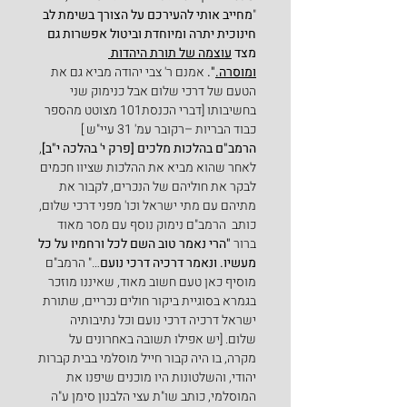
"
מחייב אותי להעירכם על הצורך בשימת לב 
חינוכית יתרה ומיוחדת וביטול אפשרות גם 
מצד 
עוצמה של תורת היהדות 
ומוסרה.
". 
אמנם ר' צבי יהודה מביא גם את 
הטעם של דרכי שלום אבל כנימוק שני 
בחשיבותו [דברי הכנסת101 מצוטט מהספר 
כבוד הבריות –רקובר עמ' 31 עיי"ש ]
הרמב"ם בהלכות מלכים [פרק י' בהלכה י"ב]
, 
לאחר שהוא מביא את ההלכות שציוו חכמים 
לבקר את חוליהם של הנכרים, לקבור את 
מתיהם עם מתי ישראל וכו' מפני דרכי שלום, 
כותב  הרמב"ם נימוק נוסף עם מסר מאוד 
ברור 
"הרי נאמר טוב השם לכל ורחמיו על כל 
מעשיו. ונאמר דרכיה דרכי נועם
…" הרמב"ם 
מוסיף כאן טעם חשוב מאוד, שאיננו מוזכר 
בגמרא בסוגיית ביקור חולים נכריים, שתורת 
ישראל דרכיה דרכי נועם וכל נתיבותיה 
שלום. [יש אפילו תשובה באחרונים על 
מקרה, בו היה קבור חייל מוסלמי בבית קברות 
יהודי, והשלטונות היו מוכנים שיפנו את 
המוסלמי, כותב שו"ת עצי הלבנון סימן ע"ה 