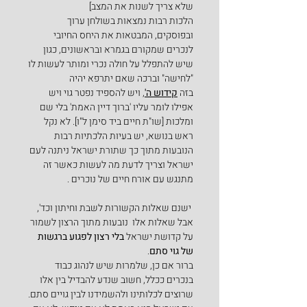
שלא צריך לשנות את המצב]
הלכות רבות נמצאות בשולחן ערוך 
ובפוסקים, המבטאות את היחס החיובי 
לנכרים שמקורם בגמרא ובראשונים, כגון 
שיש להתפלל על חולה נכרי ומותר לעשות לו 
"לחישה" וברכה שאם יתרפא יהיה 
בזה 
קידוש ה'
, ויש להספיד נפטר גוי ויש 
אפילו לומר עליו 'ברוך דיין האמת' בלי שם 
ומלכות [שו"ת חיים ביד סימן ל"ו]. לא נקל 
ראש בנושא, יש בעיות הלכתיות רבות 
הנובעות מתוך כך שתורת ישראל ניתנה לעם 
ישראל וצריך לדעת מה לעשות כאשר זה 
מתנגש עם אורח חיים של נוכרים .
 ישנם שאלות הקשורות לשבת וחיתון וכד', 
אבל שאלות אלו  נובעות מתוך הרצון לשמור 
על קדושת ישראל 
בלי רצון לפגוע ברגשות 
של גוי סתם
.
ברור אם כן, שלמרות שיש לנהוג כבוד 
בנכרים ככלל, חשוב שנדע להבדיל בין אלו 
שרוצים לכלותינו ולהשמידנו לבין גויים סתם.