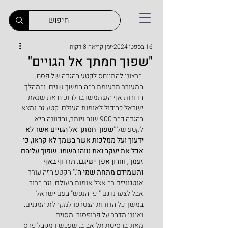
16 בספט׳ 2024
זמן קריאה 8 דקות
"שפוך חמתך אל הגויים"
 ברצוני להתייחס לקטע בהגדה של פסח, 
המעורר תרעומת רבה במשך שנים, ובמהלך 
הדורות אף השתמשו בו להוכיח את שנאת 
ישראל כביכול לאומות העולם. קטע זה נמצא 
בהגדה כבר 900 שנה ויותר, והכוונה היא 
לקטע של "
שפוך חמתך אל הגויים אשר לא 
ידעוך ועל ממלכות אשר בשמך לא קראו, כי 
אכל את יעקב ואת נווהו השמו. שפוך עליהם 
זעמך, וחרון אפך ישיגם. תרדוף באף 
ותשמידם מתחת שמי ה'
." הקטע הזה עורר 
אנטגוניזם רב אצל אומות העולם, וזה ברור, 
אבל לצערנו גם "יפי הנפש" בעם ישראל 
במשך כל הדורות הצטרפו למקהלת המגנים. 
ואינני מדבר על פרופסור  מסוים 
מאוניברסיטת תל אביב, שעכשיו מקבל פרס 