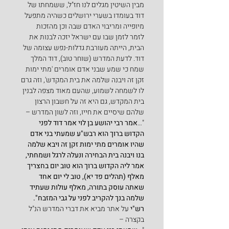
מבין השיטין מגלים לנו חז"ל, ששמחתו של 
דוד בעומדו בשערי ירושלים כשהיה מתפעל 
מיופייה ומריבוי האדם שבה וכן מהזכות 
לזמר לזמן שבו עם ישראל יזכה לבנות את 
הבית, הייתה מעורבת גדלות-נפש עצומה של 
דוד. לדעת המדרש (שוחר טוב), דוד המלך 
שמח כי שמע שבני אדם אומרים 'מתי ימות 
זקן זה ויבנה שלמה את בית המקדש', וזה גרם 
לו לשמחה לשמוע, שהעם מאוד מצפה לבנין 
בית המקדש, גם היא זה על חשבון הרצון 
שלהם שיסיים את חייו, וזה לשון המדרש –
"…
אמר רבי יהושע בן לוי אמר דוד לפני 
הקדוש ברוך הוא רבש"ע שמעתי בני אדם 
שהיו אומרים מתי ימות זקן זה ויבא שלמה 
בנו ויבנה בית הבחירה ונעלה לרגל ושמחתי, 
אמר ליה הקדוש ברוך הוא טוב יום בחצריך 
מאלף (תהלים פד יא), טוב לי יום אחד 
שאתה עוסק בתורה, מאלף עולות שעתיד 
שלמה בנך להקריב לפני על גבי המזבח".
רש"י
 על אתר מביא את דברי המדרש הנ"ל 
בקצרה –