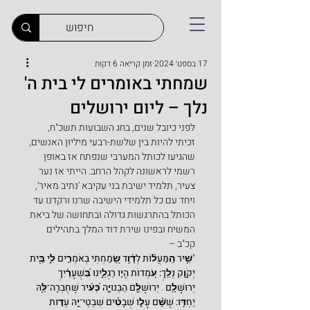
17 בספט׳ 2024
זמן קריאה 6 דקות
שמחתי באומרים לי בית ה'
נלך – ליום ירושלים
לפני כיובל שנים, בחג השבועות תשכ"ח, 
זכיתי להיות בין שלשת-רבעי מיליון האנשים, 
שהגיעו לכותל המערבי שנפתח אז באופן 
רשמי לראשונה לקהל הרחב. הייתי אז נער 
צעיר, תלמיד ישיבת בני עקיבא 'נתיב מאיר', 
ויחד עם כל תלמידי הישיבה שרנו ורקדנו עד 
הכותל בהתרגשות גדולה ובתחושה של ביאת 
המשיח ובפינו שירת דוד המלך בתהילים 
קכ"ב –
"
שִׁ֥יר הַֽמַּעֲל֗וֹת לְדָ֫וִ֥ד שָׂ֭מַחְתִּי בְּאֹמְרִ֣ים לִ֑י בֵּ֖ית 
יְקֹוָ֣ק נֵלֵֽךְ: עֹ֭מְדוֹת הָי֣וּ רַגְלֵ֑ינוּ בִּ֝שְׁעָרַ֗יִךְ 
יְרוּשָׁלִָֽם
 . 
יְרוּשָׁלִַ֥ם הַבְּנוּיָ֑ה כְּ֝עִ֗יר שֶׁחֻבְּרָה־לָּ֥הּ 
יַחְדָּֽו: שֶׁשָּׁ֨ם עָל֢וּ שְׁבָטִ֡ים שִׁבְטֵי־יָ֭הּ עֵד֣וּת 