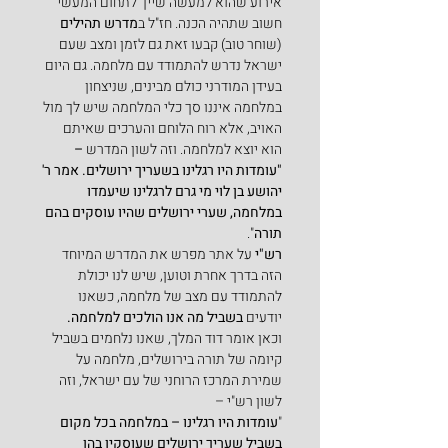
אירוע שהוא למעשה שייך לתחום המעשי 
חשוב שתהיה הכנה. חז"ל ב
מדרש תהילים 
(שוחר טוב) קבעו זאת גם לזמן ומצב שעם 
ישראל נדרש להתמודד עם מלחמה. גם היום 
בעידן המודרני כולם מבינים, שניצחון 
במלחמה איננו סך כלי המלחמה שיש לך מול 
האויב, אלא רוח הלוחם והערכים שאיתם 
הוא יוצא למלחמה. וזה לשון המדרש 
–
"עומדות היו רגלינו בשעריך ירושלים. אמר ר' 
יהושע בן לוי מי גרם לרגלינו שיעמדו 
במלחמה, שערי ירושלים שהיו עוסקים בהם 
תורה
".
רש"י
 על אתר מפרש את המדרש המיוחד 
הזה בדרך אחרת וטוען, שיש לנו יכולת 
להתמודד עם מצב של מלחמה, כשאנו 
יודעים 
בשביל מה אנו הולכים למלחמה. 
וכאן אומר דוד המלך, שאנו נלחמים בשביל 
קיומה של תורה בירושלים, מלחמה על 
שמירת המרכז הרוחני של עם ישראל, וזה 
לשון רש"י –
"
עומדות היו רגלינו – במלחמה בכל מקום 
בשביל שעריך ירושלים שעוסקין בהן 