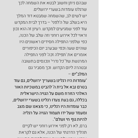
שבהם ניתן וחשוב לבטא את השמחה לכך 
שרגלנו עומדות בשערי ירושלים.
יש לשים לב, שהשמחה שמבטא דוד המלך 
היא בשלב של ה'לפני' – בדרך לבית המקדש 
עוד לפני שמגיעים למקדש. רעיון זה הוא נכון 
וראוי לכל אירוע רוחני וזה שלב של הכנה, 
כפי שלפני התפילה חסידים ראשונים היו 
שוהים שעה וכפי שבערב יום הכיפורים 
אומרים את 'תפילה זכה' לפני התפילה 
המרגשת של 'כל נדרי' ונכנסים בתשובה 
ובטהרה ליום הקדוש. וכך מסביר גם 
המלב"ים
 –
"
עומדות היו רגלינו בשעריך ירושלים, גם עוד 
בטרם נבא אל בית ה' להביט במשכיות האור 
האלהי הזורח משם על הגויה הישראלית 
בכללה, גם בעת צעדו רגלינו בשערי ירושלים, 
כבר עומדות היו רגלינו, כי מצאנו שם מצב 
ומעמד שעל ידו תעמוד הגויה על רגליה 
להיות גוף חי ושלם".
ברם, לא רק לפני אירוע רוחני יש לקיים 
תהליך הדרגתי של הכנה, אלא גם לקראת 