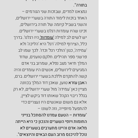
בתורה".
נמצאנו למדים, שבזכות שני הגורמים – 
האחד בזכות לימוד התורה בשערי ירושלים, 
והשני בשביל קיומה של תורה בירושלים, 
זכינו שהיו עומדות רגלנו בשערי ירושלים.
יש לשים לב למילה 
'עומדות' 
היו רגלנו'. בדרך 
כלל, הצירוף למילה 'רגל' היא 'הליכה' ולא 
'עמידה', כגון 'הולכי רגל' וכדו'. לכך שמו לב 
פרשני ספר תהילים. חלקם טוענים, שדוד 
המלך תיאר מצב נפלא, שמרוב בני אדם 
המגיעים לירושלים, אנשים היו עומדים והיה 
קשה להתקדם וללכת בשערי ירושלים. ברם, 
ה
אבן עזרא 
טוען, שאכן דוד המלך בכוונה 
מציין כאן 'עמידה' מול שערי ירושלים, לא רק 
בגלל ריבוי הקהל שאותו דוד ביקש לציין, 
אלא גם משום שאנשים היו נעצרים כדי 
להתפעל מיופייה, וזה לשונו –
"
עומדות – הטעם עמדנו להסתכל בנייני 
החומות ויופי השערים והנכון כי היא הייתה 
מלאה אדם והיינו מתערבים בשערים לא 
נוכל להיכנס מרוב העם הבאים והיוצאים".