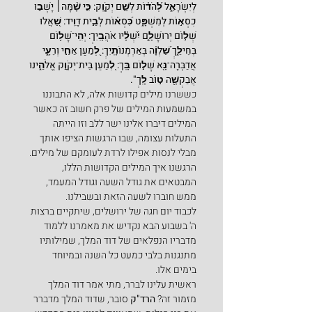
לְיִשְׂרָאֵ֑ל לְ֝הֹד֗וֹת לְשֵׁ֣ם יְקֹוָֽק: כִּ֤י שָׁ֨מָּה׀ יָשְׁב֣וּ 
כִסְא֣וֹת לְמִשְׁפָּ֑ט כִּ֝סְא֗וֹת לְבֵ֣ית דָּוִֽיד: שַׁ֭אֲלוּ 
שְׁל֣וֹם יְרוּשָׁלִָ֑ם יִ֝שְׁלָ֗יוּ אֹהֲבָֽיִךְ: יְהִֽי־שָׁל֥וֹם 
בְּחֵילֵ֑ךְ שַׁ֝לְוָ֗ה בְּאַרְמְנוֹתָֽיִךְ: לְ֭מַעַן אַחַ֣י וְרֵעָ֑י 
אֲדַבְּרָה־נָּ֖א שָׁל֣וֹם בָּֽךְ: לְ֭מַעַן בֵּית־יְקֹוָ֣ק אֱלֹהֵ֑ינוּ 
אֲבַקְשָׁ֖ה ט֣וֹב לָֽךְ".
כששרנו מילים קדושות אלה, לא התבוננו 
במשמעות המילים של פרק חשוב זה כאשר 
המילים דיברו אלינו ישר ללב וזו הייתה 
התעלות עצומה, שבו הרגשות הציפו אותך 
מבלי לנסות אפילו לרדת לעומקם של מילים. 
הרגשנו איך המילים הקדושות הללו, 
המבטאים את גודל השעה וגודל המעמד, 
ממש חוברו לשעה הזאת ובשבילנו.
לכבוד יום חגה של ירושלים, שיתקיים ברצות 
ה' בשבוע הבא נקדיש את מאמרנו ללמוד 
מדבריו הנפלאים של דוד המלך, שמילותיו 
מתנגנות בלבי כמעט כל השנה ובמיוחד 
בימים אלו.
ראשית עלינו לברר, מתי אמר דוד המלך 
מזמור זה? 
הרד"ק 
סובר, שדוד המלך מדברר 