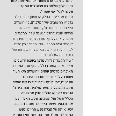
"
…שמעתי בני אדם שאומרים מתי ימות אותו 
זקן וימלוך שלמה בנו ויבנה בית המקדש 
ונעלה לרגל ואני שמח".
נסיים את לימוד החלק הראשון בפרק קכ"ב 
בדבריו החשובים של 
המלבי"ם
, כי ירושלים 
היא המחברת את חלקי האומה – החלק 
הרוחני שבה והחלק הגשמי שלה. המלבי"ם 
ממשיל אותה לגוף האדם, שעשוי מאיברים 
איברים ובית המקדש הוא המחבר בין הרוח 
לבין החלק הפיזי של האומה, וזו שמחתו של 
דוד. נראה את לשונו –
" 
שיר המעלות לדוד, מדבר בשבח ירושלים, 
מצייר את האומה בכללה כגוף אחד המורכב 
מאיברים פרטים שונים וירושלים היא העיר 
שחוברה לה יחדיו ויתחברו האיברים 
הפרטים, להיות גוף שלם יכול בו רוח החיים 
ונפש המשכלת ונפש האלהית, והנה בית ה' 
הנמצא בה היא הכלי המכין את הגויה 
הכללית אל חול השכינה ונפש האלהית בה, 
אמנם העיר עצמה היא כלב ומוח בגויה אשר 
יכינו אותה אל קבלת נפש החיים ונפש 
המשכלת, עפ"ז יאמר הנה שמחתי באומרים 