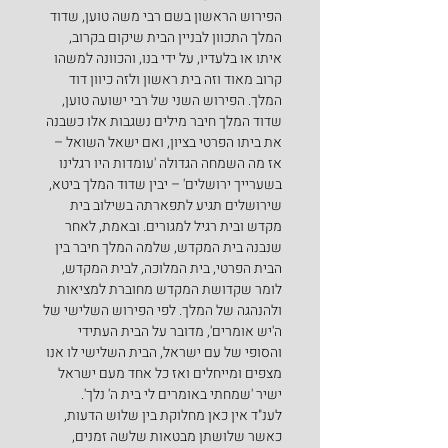
הפירוש הראשון בשם רבי משה טוען, שדוד 
המלך התכוון לבניין הבית שיקום בקרוב, 
איתו או בלעדיו, על ידי בנו, והכוונה למשהו 
קרוב מאוד וזה בית ראשון ולזה כיוון דוד 
המלך. הפירוש השני של רבי ישועה טוען, 
שדוד המלך חיבר מילים נשגבות אלו כשבנה 
את ביתו הפרטי בציון, ואם ישאל השואל – 
אז מה השמחה הגדולה 'עומדות היו רגלינו 
בשערייך ירושלים' – יבין שדוד המלך ביטא, 
שירושלים תגיע לתפארתה בשילוב בית 
מקדש ובית רגיל למגורים. ובאמת, לאחר 
שנבנה בית המקדש, שלמה המלך חיבר בין 
הבית הפרטי, בית המלוכה, לבית המקדש, 
לומר שקדושת המקדש מחוברת למציאות 
ולהנהגה של המלך. לפי הפירוש השלישי של 
ה'יש אומרים', מדובר על הבית העתידי 
והסופי של עם ישראל, הבית השלישי לו אנו 
מצפים ומייחלים ואז כל אחד מעם ישראל 
ישיר 'שמחתי באומרים לי בית ה' נלך'.
לענ"ד אין כאן מחלוקת בין שלוש הדעות, 
כאשר שלושתן מבטאות שלשה זמנים, 