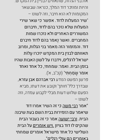
את בני הגלות, שתאווים לבניין בית המקדש. 
והיות ומוזכר דוד המלך, כנראה שבשאר 
המקומות לא הוא חיבר, וזה לשונו –
"
שיר המעלות לדוד. אפשר כי שאר שירי 
המעלות שלא נזכר בהם לדוד, חיברום 
המשוררים האחרים ולא נזכרו שמות 
המחברים. ואשר נֶאמר בהם לדוד חיברם 
דוד. והמזמור הזה מאמר בני הגלות, ומרוב 
תאוותם לבנין בית המקדש יזכרו עֲלוֹת 
ישראל לרגלים, וידברו על לשון האבות שהיו 
בזמן הבית. ואמר: שמחתי, כל אחד ואחד 
אומר שָׂמַחְתִּי
" (קכ"ב, א').
פרשן הפשט הנודע 
רבי אברהם אבן עזרא
, 
שבדרך כלל 'חותך' וקובע את דעתו, מביא 
הפעם שלוש דעות מבלי לקבוע עמדה, וזה 
לשונו –
"אמר 
רבי משה
 כי זה השיר אמרו דוד 
שיאמר עם הזמירות בבית השם בעת שיבנה 
הבית. 
ורבי ישועה
 אמר כי זה בעבור הבית 
שהקים לו דוד בציון 
.ויש אומרים
 על הבית 
השלישי כל אחד מישראל אומרים שמחתי 
באומרים הם עולי רגלים".