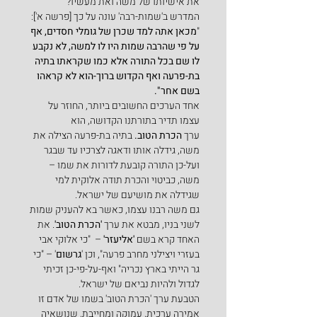
את אישיותו של משה ואת מעשיו?
המדרש ב'שמות-רבה' עונה על כך [פרשה א']: 
"
מכאן אתה למד שכרן של גומלי חסדים, אף 
על פי שהרבה שמות היו לו למשה, לא נקבע 
לו שם בכל התורה אלא כמו שקראתו בתיה 
בת-פרעה ואף הקדוש ברוך-הוא לא קראהו 
בשם אחר".
אחד הערכים החשובים ביותר, החוזר על 
עצמו תדיר בתורתנו הקדושה, הוא 
ערך 
הכרת הטוב.
 בתיה בת-פרעה הצילה את 
משה, גידלה אותו ודאגה לצרכיו עד שבגר 
ועל-כן התורה קובעת לדורות את שמו – 
משה, כביטוי והכרת תודה אלוקית למי 
שגידלה את מושיעם של ישראל.
גם משה רבנו עצמו, כאשר בא להעניק שמות 
לשני בניו, מבטא את ערך 
'הכרת הטוב'
. את 
האחד קרא בשם 
'אליעזר'
 –  "כי אלוקי אבי 
בעזרי ויצילני מחרב פרעה", וכן '
גרשום
' – "כי 
גר הייתי בארץ נכריה" ואף-על-פי-כן זכיתי 
לגדול ולהיות נביאם של ישראל.
הטבעת ערך 'הכרת הטוב' בשמו של אדם זו 
אמירה ערכית, עמוקה ומחייבת, שנושאיה 