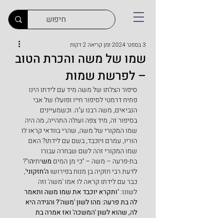
3 בספט׳ 2024
זמן קריאה 2 דקות
שמו של משה והכרת הטוב
– לפרשת שמות
סיפור הצלתו של משה מיד עם לידתו הינו 
פתיח דרמטי לסיפור חייו ופועלו של אבי 
הנביאים, משה רבנו ע"ה. וכשמעיינים 
בסיפור זה, מיד צפה ועולה התהייה, מה היה 
שמו המקורי של משה, שהרי בוודאי קראו לו 
הוריו, עמרם ויוכבד, בשם עם לידתו? האם 
שמו המקורי זהה לשם שבחרה עבורו 
בת-פרעה – משה – "כי מן המים 
מש
יתי
ה
ו"?
לדעת רבי חזקיה בן מנוח בפירושו 
ה'חזקוני'
, 
כבר עם לידתו קראה לו אמו 'משה' וזה 
לשונו: "
ותקרא יוכבד את שמו משה ותאמר 
לה בת פרעה: מהו לשון 'משה'? והגידה היא 
לה, שהוא לשון 'המשכה' ואז אמרה בת 