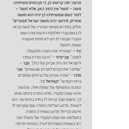
פרעה: יפה קראתו כן, כי מן המים משיתיהו. 
משה – 'משוי' אין כתיב כאן, אלא 'משה' – 
לומר כשם שמשיתיהו כן יהיה הוא מושה 
אחרים, פירוש: יהיה מושה ישראל ממצרים"
.
אולם, במדרש מצאנו שהוריו של משה קראו 
לו בשם עברי וחלוקות הדעות מהו השם 
העברי שבחרו לו ויש לא פחות מעשרה 
שמות, למשל:
יֶרֶד – 
"שהוריד את התורה מלמעלה 
למטה".
 אֲבִי־גְדוֹר
 – "הרבה גודרין עמדו 
לישראל וזה היה אביהן של כולן". 
חֶבֶר
 – 
"שחיבר את הבנים לאביהן שבשמים". 
אֲבִי 
סוֹכוֹ
 – "שהיה אביהן של נביאים שסוכים 
ברוח הקודש". 
יקותיאל
 וכו'. 
המכנה המשותף של שמות אלה, ש'משה' 
איננו שמו המקורי, אלא התורה כינתה אותו 
כך, משום שכך קראה לו בתיה בת-פרעה. ויש 
לשאול, מדוע העדיפה התורה שם שקראה לו 
אישה נכרית? מדוע השאירה התורה 
בתעלומה את שמו המקורי של משה? ומה 
'רע' בשמות המצוינים לעיל, המתארים יפה 