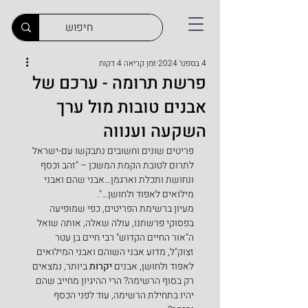
4 בספט׳ 2024
זמן קריאה 4 דקות
פרשת תרומה - ערכם של
אבנים טובות מול ערך
השקעה וענווה
פריטים שונים וחשובים נתבקשו עם-ישראל 
לתרום לטובת הקמת המשכן – "זהב וכסף 
ונחושת ותכלת וארגמן…אבני שהם ואבני 
מילואים לאפוד ולחושן…".
מעיון ברשימת הפריטים, כפי שמופיעה 
בפסוקי פרשתנו, עולה שאלה, אותה שואל 
ה"אור החיים הקדוש" רבי חיים בן עטר 
זצוק"ל, מדוע אבני השוהם ואבני המילואים 
לאפוד ולחושן, אבנים 
יקרות
 ביותר, נמצאים 
רק בסוף הרשימה? הרי ההיגיון מחייב שהם 
יהיו בתחילת הרשימה, עוד לפני הכסף 