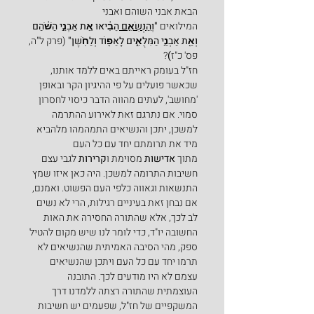
הבאת אבני השוהם ואבני 
המילואים 
"
וְהַנְּשִׂאִ֣ם 
הֵבִ֔יאוּ אֵ֚ת אַבְנֵ֣י הַשֹּׁ֔הַם 
וְאֵ֖ת אַבְנֵ֣י הַמִּלֻּאִ֑ים לָאֵפ֖וֹד וְלַחֹֽשֶׁן" 
(פרק ל"ה, 
פס' כ"ז
)
?
חז"ל בעומק ראייתם באים ללמד אותנו, 
שכאשר פועלים על פי ההיגיון הקר ובאופן 
'מחושב', לעתים מהווה הדבר כיסוי לחסרון 
סמוי. אם נתרגם זאת לאירוע ההתרמה 
למשכן, יתכן והנשיאים התמהמהו מלהביא 
מיד את תרומתם יחד עם כל העם 
מתוך 
אדישות
 מסוימת ו
קרירות
 לגבי עצם 
חשיבות התרומה למשכן. היה כאן איזו שמץ 
התנשאות וגאווה כלפי העם הפשוט. ואמנם, 
אם נבחן זאת בעיניים רגילות, הרי לא נשים 
לב לכך, אלא שהתורה החסירה את האות 
החשובה יו"ד, כדי לומר לנו שיש מקום להטיל 
ספק, מהי הסיבה האמיתית שהנשיאים לא 
תרמו יחד עם כל העם ויתכן שהנשיאים 
עצמם לא היו מודעים לכך. התובנה 
העוצמתית שהתורה רצתה ללמדנו דרך 
המשקפיים של חז"ל, שפעמים יש חשיבות 