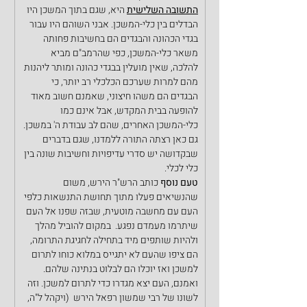
התשובה השלישית
 היא, שגם בתוך המשכן היו 
הבדלים בין כלי-המשכן. אבני השוהם היו עבור 
בגדי הכהונה והבגדים הם בחשיבות פחותה 
משאר כלי-המשכן, כפי שהרמב"ם מביא 
להלכה, שאין מועלין בבגדי כהונה ומותר ליהנות 
מהם למרות שערכם הכלכלי רב יותר, כי 
הבגדים הם משהו חיצוני, שאמנם חשוב מאוד 
להופעה בבית המקדש, אבל אינם כמו 
כלי-המשכן האחרים, שהם לב עבודת ה' במשכן. 
גם כאן רצתה התורה ללמדנו, שגם בדברים 
שבקדושה יש סדרי עדיפויות וחשיבות שונה בין 
כלי לכלי.
טעם נוסף
 כותב הרש"ר הירש, משום 
שהנשיאים פעלו מתוך תחושת התנשאות כלפי 
העם עם מחשבה מוטעית, שבזה שפנו אל העם 
שיתרמו מעמדם נפגע.  במקום להוביל מהלך 
ולהיות שותפים מיד בתחילה לחגיגת התרומה, 
הם ציפו שהעם לא יתגייס במלוא כוחו לתרום 
למשכן ואז יוכלו הם לבלוט בנתינה שלהם. 
ואמנם, העם יצא מגדרו כדי לתרום למשכן. וזה 
לשונו של רבי שמשון רפאל הירש  (ויקהל ל"ה, 