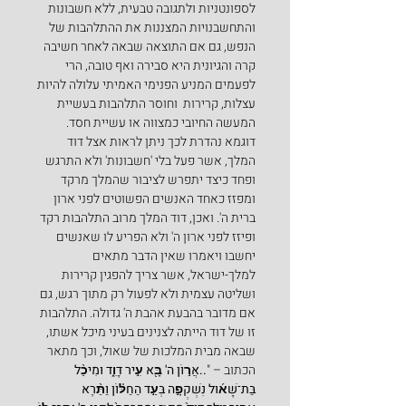
לספונטניות ולתגובה טבעית, ללא חשבונות 
והתחשבנויות המצננות את ההתלהבות של 
הנפש, גם אם התוצאה שבאה לאחר חשיבה 
קרה והגיונית היא סבירה ואף טובה, הרי 
לפעמים המניע הפנימי האמיתי עלולה להיות 
עצלות, קרירות  וחוסר התלהבות בעשיית 
המעשה החיובי כמצווה או עשיית חסד.
דוגמא נהדרת לכך ניתן לראות אצל דוד 
המלך, אשר פעל בלי 'חשבונות' ולא התרגש 
ופחד כיצד יתפרש לציבור שהמלך מרקד 
ומפזז כאחד האנשים הפשוטים לפני ארון 
ברית ה'. ואכן, דוד המלך מרוב התלהבות רקד 
ופיזז לפני ארון ה' ולא הפריע לו שאנשים 
יחשבו ויאמרו שאין הדבר מתאים 
למלך-ישראל, אשר צריך להפגין קרירות 
ושליטה עצמית ולא לפעול רק מתוך רגש, גם 
אם מדובר בהבעת אהבת ה' גדולה. התלהבות 
זו של דוד הייתה לצנינים בעיני מיכל אשתו, 
שבאה מבית המלכות של שאול, וכך מתאר 
הכתוב – "
..אֲר֣וֹן ה' בָּ֖א עִ֣יר דָּוִ֑ד וּמִיכַ֨ל 
בַּת־שָׁא֜וּל נִשְׁקְפָ֣ה בְּעַ֣ד הַחַלּ֗וֹן וַתֵּ֨רֶא 