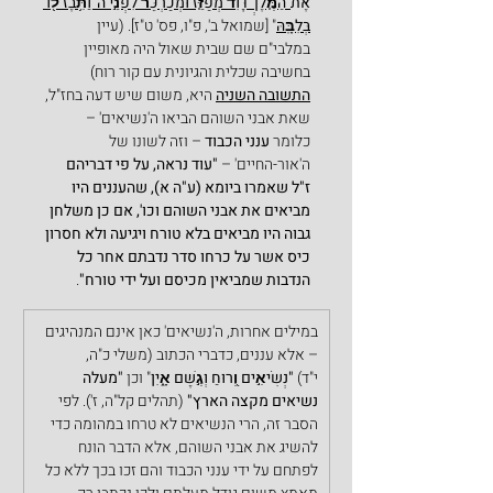
אֶת
־הַמֶּ֤לֶךְ דָּוִד֙ מְפַזֵּ֤ז וּמְכַרְכֵּר֙ לִפְנֵ֣י ה' וַתִּ֥בֶז ל֖וֹ 
בְּלִבָּֽהּ
" [שמואל ב', פ"ו, פס' ט"ז]. (עיין 
במלבי"ם שם שבית שאול היה מאופיין 
בחשיבה שכלית והגיונית עם קור רוח)
התשובה השניה
 היא, משום שיש דעה בחז"ל, 
שאת אבני השוהם הביאו ה'נשיאים' – 
כלומר
 ענני הכבוד
 – וזה לשונו של 
ה'אור-החיים' – 
"עוד נראה, על פי דבריהם 
ז"ל שאמרו ביומא (ע"ה א), שהעננים היו 
מביאים את אבני השוהם וכו', אם כן משלחן 
גבוה היו מביאים בלא טורח ויגיעה ולא חסרון 
כיס אשר על כרחו סדר נדבתם אחר כל 
הנדבות שמביאין מכיסם ועל ידי טורח"
.
במילים אחרות, ה'נשיאים' כאן אינם המנהיגים 
– אלא עננים, כדברי הכתוב (משלי כ"ה, 
י"ד)
 "נְשִׂיאִ֣ים וְ֭רוּחַ וְגֶ֣שֶׁם אָ֑יִן
" וכן 
"מעלה 
נשיאים מקצה
הארץ" 
(תהלים קל"ה, ז'). לפי 
הסבר זה, הרי הנשיאים לא טרחו במהומה כדי 
להשיג את אבני השוהם, אלא הדבר הונח 
לפתחם על ידי ענני הכבוד והם זכו בכך ללא כל 