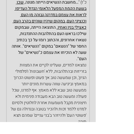
כ"ז) "
…מחשבת הנשיאים הייתה מגונה, 
שכן 
בשעת הקמת המפעל הלאומי הגדול העדיפו 
לראות את עצמם במדרגה גבוהה מן העם 
וכנציגי העם, במקום שיהיו שוהים בקרב העם 
כאצילי בניו ואחיו.
 התוצאה הייתה, שבמקום 
שילכו בראש העם בהתלהבות ההתנדבות, 
נשארו אחרונים, והכתוב רומז על כך בכתיב 
החסר של "הנשאם" במקום "הנשיאים". אותה 
שעה לא הוכיחו את עצמם כ"נשיאים" של 
העם".
נמצאנו למדים, שעלינו לקיים את המצוות 
בזריזות ובהתלהבות, ללא 'חשבונות' ו'פלפולי 
הגיון', וכן שמעשה טוב אך פעוט ופשוט הכרוך 
במאמץ וביגיעה שווה עשרות מונים יותר 
ממעשה טוב שבא ללא מאמץ. אף למדנו, שכל 
פעולה ומעשה טוב הבא מעבודה פנימית ולא 
חיצונית מקבל משמעות אחרת לחלוטין ולסיום 
למדנו ללמד זכות ולהכיר בטובה ובגדולה גם של 
'פשוטי העם' ולהיזהר ב'בני עניים' שמהם תצא 
תורה.
נתפלל בע"ה, שנזכה לקיים מצוות מתוך 