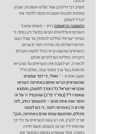
והזהב?
משיב רבי חיים בן עטר שלש תשובות, שבהן 
טמונות תובנות חשובות וננסה ללמוד את 
דבריו לעומק.
התשובה הראשונה
 היא – משום שאבני 
השוהם והמילואים הובאו בפועל רק בסוף, כי 
נשיאי ישראל החליטו להמתין עד שכל העם 
יתרום וישלימו מה שיהיה חסר וכשראו 
הנשיאים שהעם הביא הכול למעט האבנים 
היקרות, החליטו הם לתרום אותם.
לכאורה, יש לשבח את הנשיאים על שהביאו 
תרומות בעל ערך ממוני גבוה, אולם חז"ל 
חשבו אחרת – " 
ואולי, כי לצד שמצינו 
שהנשיאים הביאו אותם באחרונה כשראו 
שהביאו ישראל כל הצורך למשכן, ותמצא 
שאמרו ז"ל (במד"ר פי"ב) שהקפיד ה' על זה 
וחסר אות אחת מהם – 'והנשאם' כתיב, לזה 
סדרם ה' באחרונה לומר, כי הם למטה 
מכולם, ומהטעם עצמו שהם באחרונה, והבן".
וצריך להבין, מה רע עשו הנשיאים עד כדי כך 
שהאות יו"ד נגרעה משמם, פעם יחידה 
בתורה, וכפי שמופיע בפסוק המתאר את 