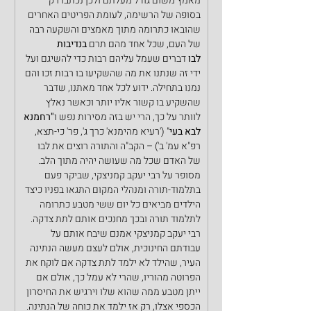
מאמץ משום גודל מעלתם ולכן נכתבו רק 
בסופה של הרשימה, לעומת הפריטים האחרים 
שהובאו כתרומה מתוך מאמצים והשקעה רבה 
של העם, שכל אחד מהם תרם 
בנדיבות 
לבו
 דברים שעמל עליהם רבות כדי להשיגם ועל 
ידי זה שנתנו את מה שהשקיעו בו רבות זכו והם 
נמנו בתחילה. ידוע לכל אחד מאתנו, שדבר 
שהשקיע בו קשור אליו יותר וכאשר נאלץ 
לוותר על כך, הרי יש בזה מסירות נפש ו
"רחמנא 
לבא בעי
" ('רעיא מהימנא' כרך ג', פר' כי-תצא, 
רפ"א עמ' ב') – הקב"ה והתורה רוצים את לבו 
של האדם שכל מה שעושה יהיה מתוך הלב.
מסופר על רבי יעקב קמניצקי, שביקר פעם 
בתלמוד-תורה ומנהלי המקום התגאו בפניו כיצד 
הילדים מביאים כל יום ששי מטבע כתרומה 
לתלמוד תורה ובכך מחנכים אותם לתת צדקה. 
רבי יעקב קמניצקי אמנם שיבח אותם על 
עבודתם החינוכית, אולם לעצם מעשה הנתינה 
העיר, שהילד לא ילמד לתת צדקה אם לוקח את 
הפרוטה מהוריו, שהרי לא עמל כך, אולם אם 
ייתן מטבע ממה שהוא שלו וירגיש את החיסרון 
הכספי אצלו, רק אז ילמד את כוחה של הנתינה.