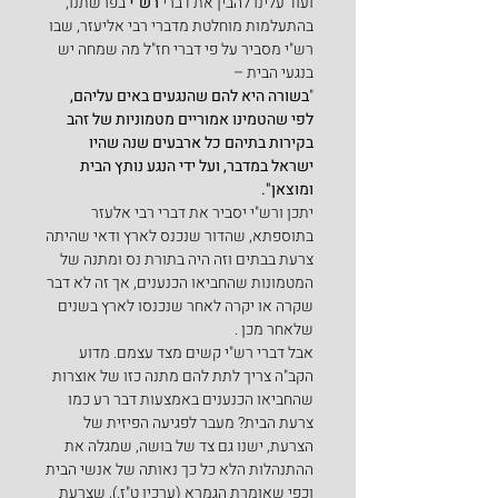
ועוד עלינו להבין את דברי 
רש"י
 בפרשתנו, 
בהתעלמות מוחלטת מדברי רבי אליעזר, שבו 
רש"י מסביר על פי דברי חז"ל מה שמחה יש 
בנגעי הבית –
"
בשורה היא להם שהנגעים באים עליהם, 
לפי שהטמינו אמוריים מטמוניות של זהב 
בקירות בתיהם כל ארבעים שנה שהיו 
ישראל במדבר, ועל ידי הנגע נותץ הבית 
ומוצאן".
יתכן ורש"י יסביר את דברי רבי אלעזר 
בתוספתא, שהדור שנכנס לארץ ודאי שהיתה 
צרעת בבתים וזה היה בתורת נס ומתנה של 
המטמונות שהחביאו הכנענים, אך זה לא דבר 
שקרה או יקרה לאחר שנכנסו לארץ בשנים 
שלאחר מכן .
אבל דברי רש"י קשים מצד עצמם. מדוע 
הקב"ה צריך לתת להם מתנה כזו של אוצרות 
שהחביאו הכנענים באמצעות דבר רע כמו 
צרעת הבית? מעבר לפגיעה הפיזית של 
הצרעת, ישנו גם צד של בושה, שמגלה את 
ההתנהלות הלא כל כך נאותה של אנשי הבית 
וכפי שאומרת הגמרא (ערכין ט"ז.), שצרעת 