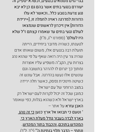
בגדי גוים מטמאים בנגעים, וכשלא יספיק זה 
יעוררם בנגעי בתים אשר בהם גם כן לא יבא 
נגע צרעת בטבע כלל…וכאשר לא עלו 
הדורות למדרגה ראויה לחמלה זו, [=ירידת 
הדורות] אין זיכרון לראשונים שנמצאו 
לעולם נגעי בתים עד שאמרו קצתם ז"ל שלא 
היו לעולם
" (ספורנו י"ג, מ"ז).
לטענתו, כשהיה מדובר ביחידים, הייתה 
תועלת רבה בנגעים אלו, משום שאותו אדם 
שהיה צר עין היה רואה שאף על פי שהוא נהג 
בצרות עין, הקב"ה משפיע עליו אוצרות 
ומתוך כך יגרום לו להרהר בתשובה וגם 
עונשים אלו נעשו בהדרגה. אבל עונש זה 
כשיטה חינוכית נפסק, כאשר חלה ירידה 
במצב הרוחני של עם ישראל.
כמובן שכל זה יכול לקרות לעם ישראל רק 
בארץ ישראל ולא כשהוא בגלות, כפי שאומר 
האבן עזרא
 על אתר –
" 
וטעם כי תבואו אל ארץ כנען 
כי זה נוהג 
בארץ לבדה בעבור גודל מעלת הארץ כי 
המקדש בתוכם, והכבוד בתוך המקדש
. 
ונתתי – הדבר תלוי בנתינת ה'" 
(י"ד, ל"ד).