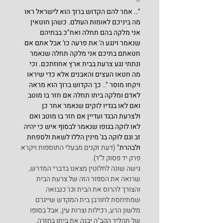
–
".. אמר להם הקדוש ברוך הוא לישראל ראו 
מה ביניכם לאומות העולם. כשהן חוטאין 
אני מלקה בהם תחלה ואח"כ בבתיהם 
שנאמר וינגע ה' את פרעה כו' אבל אתם אם 
חטאתם בתיכם אני מלקה תחלה שנאמר 
ונתתי נגע צרעת בבית ארץ אחוזתכם. וכי 
מה חטאו העצים והאבנים אלא כדי שיראו 
ויקחו מוסר "
.. 
כך הקדוש ברוך הוא מראה 
לאדם ומלקה ביתו תחלה אם חזר בו מוטב 
ואם לאו בגדיו לוקים שנאמר אחר כן 
ולצרעת הבגד ועדיין אם חזר בו מוטב ואם 
לאו לוקה בגופו שנאמר לבסוף איש כי יהיה 
זב וגם לוקה בג' מינין הללו לשאת ולספחת 
ולבהרת" 
(דעת זקנים מבעלי התוספות ויקרא 
פרק יד פסוק ל"ד).
גישה שונה לחלוטין מצאנו בדברי המדרש, 
שרואה את הספור הזה של צרעת הבית 
והצורך להרוס את הבית וכו' כנבואה 
שמתיחסת לחורבן בית המקדש שייגרם 
מלשון הרע, רכילות וצרות עין, אבל בסופו 
של תהליך הקב"ה יבנה את ביתו בחזרה. 