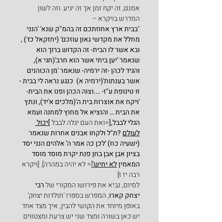
אמנם, זה יקח זמן אך זה יגיע. וזה לשון 
המדרש בויקרא –
"
בבית ארץ אחוזתכם זה בהמ"ק שנא' 'הנני 
מחלל את מקדשי גאון עוזכם' (יחזקאל כד) , 
ובא אשר לו הבית- זה הקדוש ברוך הוא 
שנאמר 'יען ביתי אשר הוא חרב'(חגי א), 
והגיד לכהן -זה ירמיה- שנאמר 'מן הכוהנים 
אשר בענתות'(ירמיה א)  כנגע נראה לי בבית -
זו טינופת ע"ז- ….וצוה הכהן ופנו את הבית- 
'ויקח את אוצרות בית ה'(מלכים א'יד), ונתץ 
את הבית … והוציא אל מחוץ למחנה ועמא 
הגלי לבבל,[
=ואת העם יגלה לבבל 
]
יכול 
לעולם
 ?ת"ל ולקחו אבנים אחרות שנאמר 
(ישעיה כח) 'לכן כה אמר ה' אלהים הנני יסד 
בציון אבן אבן בחן פנת יקרת מוסד מוסד 
המאמין 
לא יחיש'
[= לא יהיה במהרה]. [ויקרא 
רבה יז ז]
לסיום, נביא את פירושו המקורי של 
רבי 
יצחק קארו
, המפרש בספרו 'תולדות יצחק' 
באופן מיוחד את הקושי להבין, איך מצד אחד 
יש כאן בשורה ומצד שני יש צרעת ומצטווים 