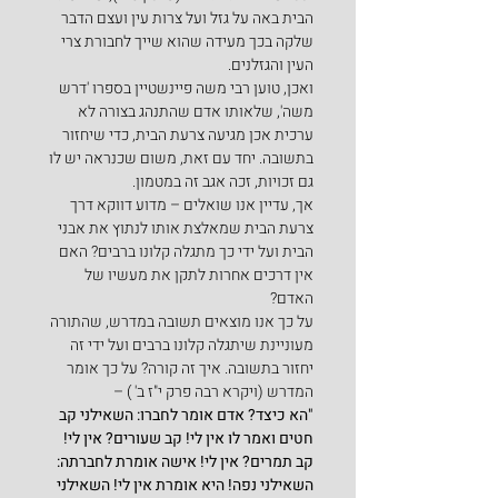
הבית באה על גזל ועל צרות עין ועצם הדבר 
שלקה בכך מעידה שהוא שייך לחבורת צרי 
העין והגזלנים.
ואכן, טוען רבי משה פיינשטיין בספרו 'דרש 
משה', שלאותו אדם שהתנהג בצורה לא 
ערכית אכן מגיעה צרעת הבית, כדי שיחזור 
בתשובה. יחד עם זאת, משום שכנראה יש לו 
גם זכויות, זכה אגב זה במטמון.
אך, עדיין אנו שואלים – מדוע דווקא דרך 
צרעת הבית שמאלצת אותו לנתוץ את אבני 
הבית ועל ידי כך מתגלה קלונו ברבים? האם 
אין דרכים אחרות לתקן את מעשיו של 
האדם?
על כך אנו מוצאים תשובה במדרש, שהתורה 
מעוניינת שיתגלה קלונו ברבים ועל ידי זה 
יחזור בתשובה. איך זה קורה? על כך אומר 
המדרש (ויקרא רבה פרק י"ז ב' ) –
"הא כיצד? אדם אומר לחברו: השאילני קב 
חטים ואמר לו אין לי! קב שעורים? אין לי! 
קב תמרים? אין לי! אישה אומרת לחברתה: 
השאילני נפה! היא אומרת אין לי! השאילני 