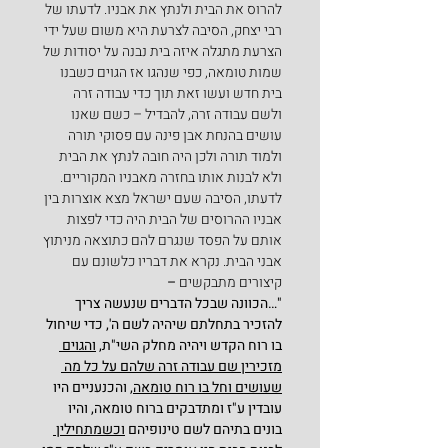
להרוס את הבית ולנתץ את אבניו. לדעתו של 
רבי יצחק, הסיבה לצרעת היא משום שעל ידי 
הצרעת מתגלה איזה בית נבנה על יסודות של 
שמות טומאה, כפי שנהגו אז הגוים כשבנו 
בית חדש ועשו זאת תוך כדי עבודה זרה 
ולשם עבודה זרה, להבדיל – כשם שאנו 
עושים בהנחת אבן פינה עם פסוקי תורה 
ולמוד תורה ולכן היה חובה לנתץ את הבית 
ולא לבנות אותו בחזרה מאבניו המקוריים. 
לדעתו, הסיבה שעם ישראל מצא אוצרות בין 
אבניו ההרוסים של הבית היה כדי לפצות 
אותם על הפסד שנגרם להם כתוצאה מניתוץ 
אבני הבית. נקרא את דבריו כלשונם עם 
קיצורים מתבקשים 
–
"…הכוונה שבכל הדברים שנעשה צריך 
להזכיר בתחלתם שיהיה לשם ה', כדי שיחול 
בו רוח הקדש ויהיה מחלק השי"ת, 
והגוים 
מזכירין שם עבודה זרה שלהם על כל מה 
שעושים וחל בו רוח טומאה
, והכנעניים היו 
עובדין ע"ז ומתדבקים ברוח טומאה, והיו 
בונים בתיהם לשם טינופיהם 
וכשמתחילין 