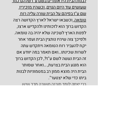
לבנות הבית היו אומרים בשם ע"ז שלהם כמו 
שעושים עוד היום הגוים, וכשהיו מזכירין 
שם ע"ז בפיהם על הבית שורה עליה רוח 
טומאה, 
וכשבאו ישראל לארץ הקדושה רצה 
הקדוש ברוך הוא לזכותינו ולהקדיש ארצו, 
לפנות הארץ לשכינה שלא יהיה בה טומאה. 
ולפיכך צוה שיהיו נותצין הבית ועפר אחר 
יקח להעביר רוח הטומאה ויתקדש עתה 
לשרות שכינתו…ואם תאמר במה יוודע אם 
זה הבית נעשה לשם ע"ז?, לכן הקדוש ברוך 
הוא מנגע הבית בצרעת,
…ואחר שסותר 
הבית היה מוצא ממון רב במטמוניות לבנות 
ביתו כדי שלא יצטער".
רבי יצחק לומד תובנה חשובה מכך שיש 
חשיבות לתחילה של כל פעולה או מעשה , 
ובכך גם מסביר לנו מדוע תמיד בראש כל 
מכתב או אגרת או כל דבר שנכתב אנו 
כותבים בראשי תיבות ברוך ה' [ב"ה] או בס"ד
 –
"…ולכן נהגו בהתחלת כל כתיבה לכתוב ב"ה 
שנאמר 'בכל דרכיך דעהו' [משלי ג', ו']…לומר 
שאחר שנתץ את הבית לסיבה הנזכרת, 
מוצא שמה ממון לחזור לבנותה, שלא יהיה 