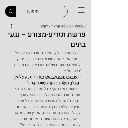
8 בספט׳ 2024
זמן קריאה 7 דקות
פרשת תזריע-מצורע – נגעי
בתים
בכל התורה כולה, כאשר התורה מכריזה על 
ביאת הארץ אתה חש את הבשורה בפסוק. 
למשל בפסוקים של הבאת ביכורים בפרשת 
'כי תבוא' –
"
וְהָיָה֙ כִּֽי־תָב֣וֹא אֶל־הָאָ֔רֶץ 
אֲשֶׁר֙ יְקֹוָ֣ק אֱלֹהֶ֔יךָ 
נֹתֵ֥ן לְךָ֖ נַחֲלָ֑ה וִֽירִשְׁתָּ֖הּ וְיָשַׁ֥בְתָּ בָּֽהּ…".
בפרשתנו אנו נתקלים לכאורה בסתירה. מצד 
אחד התורה מדברת על כך שנבוא לארץ 
ונקבל כ"מתנה" נגע צרעת בבתים. כל אחד 
מבין שזה לא כל כך משמח, בלשון המעטה, 
לקבל בשורה כזאת. ברם, האופן שזה מנוסח 
בפסוק נראה כרגע משמח במיוחד. אפשר 
להיות בשמחה כשמדובר על נגע צרעת? 