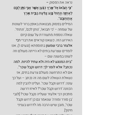
נראה את הפסוק
 –
"כִּ֤י תָבֹ֙אוּ֙ אֶל־אֶ֣רֶץ כְּנַ֔עַן אֲשֶׁ֥ר אֲנִ֛י נֹתֵ֥ן לָכֶ֖ם 
לַאֲחֻזָּ֑ה וְנָתַתִּי֙ נֶ֣גַע צָרַ֔עַת בְּבֵ֖ית אֶ֥רֶץ 
אֲחֻזַּתְכֶֽם".
המילים בפסוק מבטאות באופן ברור לשונות 
של שמחה – 'כי תבואו', 'נותן לכם', 'ונתתי'.
שאלה נוספת מתעוררת על עצם קיום 
האירוע הזה. כשאנו קוראים את דברי 
רבי 
אלעזר ברבי שמעון
 בתוספתא (נגעים ו'), אנו 
לומדים שצרעת בתים לא הייתה מעולם וזה 
לשונו במשנה שם –
"בית המנוגע לא היה ולא עתיד להיות. למה 
נכתב? אלא לומר לך: דרוש וקבל שכר".
אם לא התרחשה מעולם צרעת בתים, אז 
נשאלת השאלה לשם מה זה נכתב – ועל כך 
עונה: 'דרוש וקבל שכר'. ועלינו להבין למה 
הכוונה 'דרוש וקבל שכר'? לאיזו דרשה 
מתכוון רבי אלעזר שעליה נקבל שכר? [לגבי 
'בן סורר ומורה' שנאמר גם כן 'דרוש וקבל 
שכר', מובן שיש הרבה מה לדרוש בעניני 
חינוך].