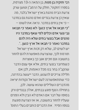
רבי חזקיה בן מנוח
, בן המאה ה-13 מצרפת, 
בספרו 'חזקוני', חולק על הרמב"ן וטוען שרק 
צרעת הבית נוהגת בארץ ישראל בלבד, מה 
שאין כן צרעת בגדים ואדם נוהגת גם במדבר 
– כי אין בתים במדבר. נראה את לשונו –
"כי תבאו אל ארץ כנען'- לא נאמר כי תבואו 
גבי נגעי אדם וכלים לפי שאף במדבר היו 
נוהגים אבל בנגעי בתים שלא היה להם 
במדבר נאמר כי תבאו אל ארץ כנען
…".
יש לשים לב, שלא רק זכות ארץ ישראל 
תורמת לכך, שהצרעת מאפשרת להם לחזור 
בתשובה וגם זוכים אגב כך באוצרות 
כשמדובר בנגעי בתים, אלא אף עצם הדבר 
שהקב"ה בחר בנו מכל האומות, לכן אם 
חלילה צריכים להענש, הדבר ייעשה בהדרגה, 
כדי שתתאפשרנה לעם ישראל נקודות יציאה 
מהדברים השלילים שהוא עושה. לכן, 
בתחילה הנגף פוגע בבתים, אח"כ בבגדים ורק 
בסופו של דבר אם האדם לא הבין ולא הפנים 
שעליו לחזור בתשובה, או אז הצרעת פוגעת 
בגופו הפיזי.  את הדברים כותבים בעלי התוס' 