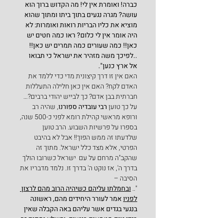
כברה! ואומרת אין לי! מה הקדוש ברוך הוא 
עושה? מגרה נגעים בתוך ביתו ומתוך שהוא 
מוציא את כליו הבריות רואות ואומרות: לא 
היה אומר אין לי כלום? ראו כמה חטים יש 
כאן!! כמה שעורים כמה תמרים יש כאן!! 
..לפיכך משה מזהיר את ישראל כי תבואו 
אל ארץ כנען".
האם אין זו דרך קיצונית מדי כדי ללמד את 
האדם לקח? האם אין כאן חלילה התעללות 
חברתית בבן אדם? כך לבייש יהודי ברבים?…
על כך טוען 
רבי עובדיה ספורנו
, שהיה רב 
ורופא מראשי קהילת רומא לפני כ-500 שנה, 
בספרו על פרשיות השבוע. הרב טוען 
שלדעתו זה ממש הפוך!! אבל לא בהיבט 
הפרטי, אלא מצד כלל ישראל. מתוך זה 
שהקב"ה מרחם על עם  ישראל כשרובו הולך 
בדרך ה', אז נוקט ה' בדרך זו. נלמד מדבריו את 
הסיבה –
".. 
ובחמלתו עליהם כשיהיה הרוב מהם לרצון 
לפניו
 אמר לעורר היחידים מהם, ראשונה 
בנגעי בגדים אשר עליהם באה הקבלה שאין 