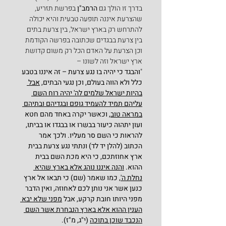
בדרך זו הולך גם 
הרמב"ן
 בפרשת תזריע, 
שהצרעת איננה תופעה טבעית והיא יכולה 
להתרחש רק בארץ ישראל, בין צרעת בתים 
בין צרעת בבגדים שכתובה בפרשה הקודמת 
וכן הצרעת על האדם הכל רק משום קדושת 
ארץ ישראל וזה לשונו –
"
והבגד כי יהיה בו נגע צרעת – זה איננו בטבע 
כלל ולא הווה בעולם, וכן נגעי הבתים, 
אבל 
בהיות ישראל שלמים לה' יהיה רוח השם 
עליהם תמיד להעמיד גופם ובגדיהם ובתיהם 
במראה טוב,
 וכאשר יקרה באחד מהם חטא 
ועון יתהוה כיעור בבשרו או בבגדו או בביתו, 
להראות כי השם סר מעליו. ולכך אמר 
הכתוב (להלן יד לד) ונתתי נגע צרעת בבית 
ארץ אחוזתכם, כי היא מכת השם בבית 
ההוא. 
והנה איננו נוהג אלא בארץ שהיא 
נחלת ה'
, כמו שאמר (שם) כי תבאו אל ארץ 
כנען אשר אני נותן לכם לאחוזה, ואין הדבר 
מפני היותו חובת קרקע, אבל 
מפני שלא יבא 
הענין ההוא אלא בארץ הנבחרת אשר השם 
הנכבד שוכן בתוכה
 (י"ג, מ"ז).