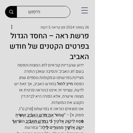
26 בספט׳ 2024
זמן קריאה 5 דקות
פרשת ראה – החסד הגדול
בפרטים הקטנים של חודש
האביב
ידוע שהבריות קוראים לחג המצות והפסח 
בשם 'חג האביב' והסיבה שאכן התורה 
מציינת בפרשתנו ובמקומות נוספים שחג 
הפסח 
חייב לחול
 בחודש האביב, אך זאת יש 
לדעת, שציווי זה איננו כהוראה פרטית או 
מצווה אישית, אלא הפניה היא לבית דין 
הקובע את המועדות.
אנו מוצאים הוראה זו בפרשתנו [פרק ט"ז, 
פסוק א'] – 
"שָׁמוֹר֙ 
אֶת־חֹ֣דֶשׁ הָאָבִ֔יב
 וְעָשִׂ֣יתָ 
פֶּ֔סַח לַיקֹוָ֖ק אֱלֹקיךָ כִּ֞י 
בְּחֹ֣דֶשׁ הָֽאָבִ֗יב
 הוֹצִ֨יאֲךָ֜ 
יְקֹוָ֧ק אֱלֹק֛יךָ מִמִּצְרַ֖יִם לָֽיְלָה" 
ובפרשת 