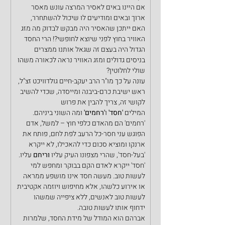
אם היינו באים לאסיר המרצה עונש מאסר 
ארוך ובאים ומודיעים לו שיכול להשתחרר, 
האם ייתכן שהאסיר היה מבקש לבדוק מה מזג 
האוויר בחוץ לפני שיוצא לחופשי?! הרי החסד 
הגדול היה בעצם זה שגאל אותנו ממצרים 
בניסים גדולים ומזג האוויר נראה לכאורה משהו 
שולי לחלוטין?
עונה על כך מו"ר הרב יעקב-חיים גולדוויכט זצ"ל, 
ראש ישיבת כרם-ביבנה ומייסדה, שכדי להשיב 
לקושי זה, צריך להבין את פרוש 
המילים 
'חסד' 
ו
'רחמים' 
ומה השוני ביניהם. 
'רחמים' הם מהאדם כלפי חוץ – למשל, אדם 
הפוגש עני חסר-כל הרעב לפת לחם, פותח את 
ארנקו ומוציא סכום כדי להאכילו, לא ייקרא 
'בעל-חסד', שהרי מצפונו העיק עליו 
וריחם 
עליו. 
'חסד' ייקרא לאדם הקם בבוקר ומחפש למי 
לעשות טוב. מעשה חסד אינו מושפע ממראה 
או אירוע כלשהו, אלא מחיפוש ויוזמה אקטיבית 
לעשות טוב לאנשים, ללא ציפייה שמשהו 
ידחוף אותו לעשות טובה.
אברהם הוא המודל של מידת החסד, שלמרות 