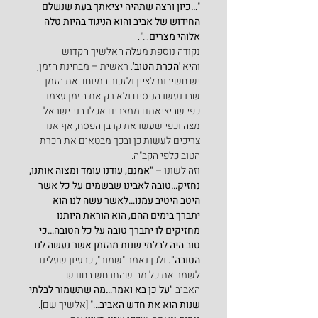
"
…כיון ורצה שתהיה יציאתך בעת שנשלם 
החידוש של אביב והוא הניגוד בהיות טלה 
אלוהי מצרים
…".
נקודה נוספת מעלה האלשיך הקדוש 
והיא 
'הכרת הטוב'
. ראשית – מבחינת הזמן, 
יש חשיבות לציין ולזכור במיוחד את הזמן 
שבו נעשו הניסים ולא רק את הזמן עצמו. 
כפי שביציאתם ממצרים אכלו בני-ישראל 
מצה וכפי שעשו את קרבן הפסח, אף אנו 
צריכים לעשות כן ובכך מבטאים את הכרת 
הטוב כלפי הקב"ה.
וזה לשונו – 
"אמנם, עודנו עומד ומצוה אותנו, 
נחזיק…טובה לאבינו שבשמים על כל אשר 
היטב היטיב עמנו…לאשר עשה לנו הוא 
יתברך בימים ההם, הוא הוראת היותנו 
מחזיקים לו יתברך טובה על כל הטובה…כי 
טוב היה לבלתי שנות מהזמן אשר נעשה לנו 
הטובה".
 ולכן נאמר "שמור", כרעיון שעלינו 
לשמר את כל מה שהתרחש בחודש 
האביב 
"על כן בא ואמר…מה שתשמור לבלתי 
שנות הוא את חדש האביב
…" [אלשיך שם].