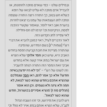
ובמילים שלנו – כפי שאדם מחכה לחתונתו, או 
להבדיל אדם מחכה לא-עלינו לבואו של רופא 
כשלא חש בטוב, כך התורה רוצה התורה שנצפה 
ונחכה לחג העצמאות של עמנו בו יצאנו לחרות. 
בהערת אגב ראוי לומר, שאסור שקשיי ההכנה 
לפסח, הניקיונות וכו' יגרמו לנו חס-וחלילה 
לאי-צפייה לחג הקדוש הזה.
לאור הדברים לעיל, ראוי כמובן להביא את דברי 
רש"י [שמות י"ג] בשם המדרש, שהסיבה 
שהתורה מציינת את חובת קביעת הפסח בחודש 
האביב היא, שיש כאן 
חסד אלוקי
 שלא הוציא 
את עם ישראל במזג אויר קשה אלא בחודש 
אביבי ואת המסר הזה התורה רצתה להעביר. 
 וזה לשונו של רש"י – 
"וכי לא היו יודעין באיזה 
חודש? אלא כך אמר להם, ראו 
חסד
 שגמלכם 
שהוציא אתכם בחודש שהוא כשר לצאת, לא 
חמה ולא צינה ולא גשמים. וכן הוא אומר 
(תהלים סח ז) 'מוציא אסירים בכושרות', חודש 
שהוא כשר לצאת".
ויש להבין את פירושו, וכי זהו השבח הגדול 
לקב"ה, שלא הוציא אותם במזג אויר לא נוח? וכי 