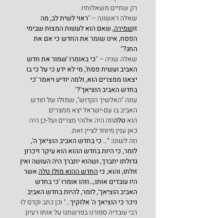
רק שתיים משאלותיו.
שאלה ראשונה – "
ראוי לשית לב, מה 
זו
שמירה
, שאם הוא לעשות המצות שבימי 
הפסח, אינו שומר את החדש כי אם את 
החג?"
.
שאלה שניה – "
כי באומרו 'שמור את חדש 
האביב ועשית פסח', מי לא ידע כי על כי בו 
יצאנו ממצרים הוא, ולמה יודיע ויאמר 'כי 
בחדש האביב הוציאך'?
".
עונה "האלשיך הקדוש", שמזלו של חודש 
האביב בו עם-ישראל יצא ממצרים 
הוא
 טלה
וזה היה אלוהי מצרים ועל-כן היה 
כאן ענין מיוחד לציין זאת.
וזה לשונו
: ".. כי בחדש האביב הוציאך ה', 
לומר, כי היות בחדש ההוא הוא עיקר זיכרון 
גדולתו יתברך, ושהוא יתברך היה העושה ואין 
זולתו, והוא, כי 
החדש ההוא מזלו טלה
 אשר 
היו עובדים אותו,…וזהו אומרו 'כי בחדש 
האביב הוציאך', לומר, להיות בחדש האביב 
ניכר כי הוציאך ה' אלוקיך
…" וכן כתב וקדם לו 
רבי עובדיה ספורנו בפרשתנו על אותו רעיון 