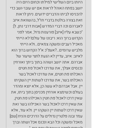
היותו ביום השלישי למילתו וכחום היום היה 
יושב בפתח האוהל לראות אם יש עובר-ושב כדי 
להכניסו לביתו והדברים ידועים. ניתן לראות 
זאת בצורה בולטת בדברי חז"ל, בהשוואת איוב 
לאברהם וכה דברי המדרש [אבות דרבי נתן, ז']:
"כשבא עליו [איוב] פורענות גדול, אמר לפני 
הקדוש ברוך הוא: ריבונו של עולם! לא הייתי 
מאכיל רעבים ומשקה צמאים…ולא הייתי 
מלביש ערומים…?אעפ"כ א"ל הקדוש ברוך הוא 
לאיוב: איוב, עדיין לא הגעת לחצי שיעור של 
אברהם. אתה יושב ושוהה בתוך ביתך ואורחין 
נכנסים אצלך, את שדרכו לאכול פת חטים 
האכלתו פת חטים, את שדרכו לאכול בשר 
האכלתו בשר, את שדרכו לשתות יין השקיתו 
יין. אבל אברהם לא עשה כן, אלא יוצא ומהדר 
בעולם וכשימצא אורחין מכניסן בתוך ביתו, את 
שאין דרכו לאכול פת חטין האכילהו פת חטין, 
את שאין דרכו לאכול בשר האכילהו בשר ואת 
שאין דרכו לשתות יין השקהו יין. ולא עוד, אלא 
עמד ובנה פלטרין גדולים על הדרכים והניח [שם] 
מאכל ומשקה וכל הבא ונכנס אכל ושתה וברך 