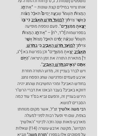
משפטים [שמות כ"ג, ט"ו] חוזרת התורה על 
אותו ציווי במילים קצת שונות – 
"
אֶת־חַ֣ג 
הַמַּצּוֹת֘ תִּשְׁמֹר֒ שִׁבְעַ֣ת יָמִים֩ תֹּאכַ֨ל מַצּ֜וֹת 
כַּֽאֲשֶׁ֣ר צִוִּיתִ֗ךָ 
לְמוֹעֵד֙ חֹ֣דֶשׁ הָֽאָבִ֔יב
 כִּי־ב֖וֹ 
יָצָ֣אתָ מִמִּצְרָ֑יִם". 
פעם נוספת מופיעה 
בספרשמות [ל"ד, י"ח] – 
"
אֶת־חַ֣ג הַמַּצּוֹת֘ 
תִּשְׁמֹר֒ שִׁבְעַ֨ת יָמִ֜ים תֹּאכַ֤ל מַצּוֹת֙ אֲשֶׁ֣ר 
צִוִּיתִ֔ךָ
לְמוֹעֵ֖ד חֹ֣דֶשׁ הָאָבִ֑יב
כִּ֚י 
בְּחֹ֣דֶשׁ 
הָֽאָבִ֔יב
יָצָ֖אתָ מִמִּצְרָֽיִם
"
 וכן בפרשת בא [י"ג, 
ד'] מתארת התורה את זמן היציאה "
הַיּ֖וֹם 
אַתֶּ֣ם יֹצְאִ֑ים
בְּחֹ֖דֶשׁ הָאָבִֽיב
".
ויש לברר בעניין זה, מדוע התורה חוזרת 
ארבע פעמים ומדגישה שחג הפסח נחגג 
בחודש האביב? ומהי החשיבות שהחג יהיה 
דווקא באביב? בעבר הבאנו את דברי הרש"ר 
הירש בעניין זה, והפעם נביא בס"ד עוד כמה 
הסברים לנושא.
רבי משה אלשיך
 זצ"ל, אשר מקום מנוחתו 
בצפת, שם חי ופעל רבות לפני למעלה 
מארבע-מאות שנה וזכה לכינוי "האלשיך 
הקדוש", מקשה ארבע-עשרה (14!) שאלות 
על פסוקים אלו בספרו "
תורת משה"
 ונביא 