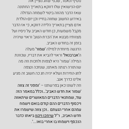
נוסיף ונאמר, שכפי שזוג מציין את 
יום-הנישואין שלו דווקא בתאריך החתונה 
שאז הדבר מהווה ביטוי לשמחה הגדולה 
באירוע החשוב שחווה בחייו וכן יום-הולדת 
אדם מציין בתאריך הלידה דווקא, כי אז הדבר 
מקבל משמעות, כן חודש האביב על ניסיו ועל 
מצוותיו מבטא את 'הכרת-הטוב' וראוי שיהיה 
בזמן זה בחודש האביב.
הדגשה מיוחדת למילה
 'שמור' 
מעלה 
ה
'אברבנאל'
 וראוי להביא את דבריו, שכוונת 
המילה 'שמור' היא לצפות ולחכות וזה מה 
שהתורה רצתה מאתנו, שנחכה ונצפה 
לחג-החירות ושלא יהיה חג כה חשוב זה מגיע 
אלינו כדרך אגב.
וזה לשונו כאן בפרשתנו – "
ומפני זה צווה 
'שמור את חדש האביב'…וכלל במאמר הזה 
עוד, שמתנאי הדברים המאושרים שיתאווה 
ויכסוף הדברים ההם קודם בואם וישמח 
עמהם אחרי הגעתם ..וכן צווה שישמרו את 
חדש האביב,  ר"ל 
שיחכו ויקוו
 ביאתו כדבר 
הנכסף וישמחו בו אחרי בואו...
".