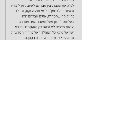
לשמים לפיכך נעשית לו נחת רוח..".
לפ"ז, את ההבדל בין אברהם לאיוב ניתן להגדיר, 
שאיוב היה 'רחמן' וכל מי שהיה זקוק נתן לו 
בדיוק מה שחסר לו, אולם אברהם היה 
'בעל-חסד' ונתן מעל ומעבר ממה שנדרש.
יציאת מצרים לא נבעה רק מזעקתם של בני 
ישראל, אלא כל המהלך האלוקי היה חסד גדול 
שבא לידי ביטוי דווקא בפרט הקטן הזה, 
לכאורה, הוצאתם בחודש האביב וההתחשבות 
במזג האוויר. זה הסימן והאות של החסד 
האלוקי העצום, שבא לידי ביטוי אפילו בשימת 
לב לפרט זה ולכן '
ראו
 חסד שגמל עמכם', זה 
המלמד על הכלל ומכאן לחשיבות קביעת החג 
בחודש האביב.
שנזכה בע"ה גם אנו להכיר טובה לקב"ה 
ולסובבים אותנו ולזהות את הפרטים הקטנים 
והטובים בכל צעדינו.
שבת שלום לכל בית הישיבה!
ספר דברים
פרשיות השבוע