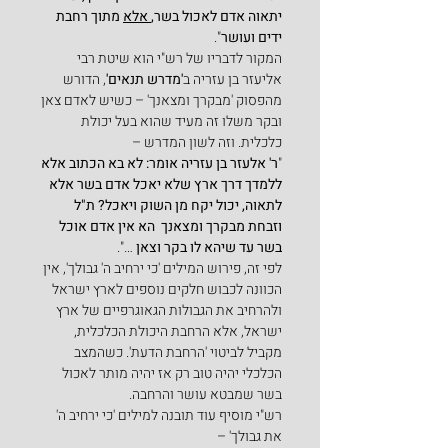
יתאוה אדם לאכול בשר,
 אלא
 מתוך רחבת 
ידים ועושר
".
המקור לדבריו של רש"י הוא שיטת רבי 
אליעזר בן עזריה ב
'מדרש תנאים'
, הדורש 
מהפסוק 'מבקרך ומצאנך' – כשיש לאדם צאן 
ובקר משלו זה מעיד שהוא בעל יכולת 
כלכלית. וזה לשון המדרש –
"
ר' אלעזר בן עזריה אומר: לא בא הכתוב אלא 
ללמדך דרך ארץ שלא יאכל אדם בשר אלא 
לתאוה, יכול יקח מן השוק ויאכל? ת"ל 
וזבחת מבקרך ומצאנך  הא אין אדם אוכל 
בשר עד שיהא לו בקר וצאן 
…".
לפי זה, פירוש המילים 'כי ירחיב ה' גבולך', אין 
הכוונה לכבוש חלקים נוספים לארץ ישראל 
ולהרחיב את הגבולות הגאוגרפיים של ארץ 
ישראל, אלא הרחבת היכולת הכלכלית, 
מקביל לביטוי 'הרחבת הדעת'. כשהמצב 
הכלכלי יהיה טוב רק אז יהיה מותר לאכול 
בשר שמבטא עושר והרחבה.
רש"י מוסיף עוד תובנה למילים 'כי ירחיב ה' 
את גבולך' –