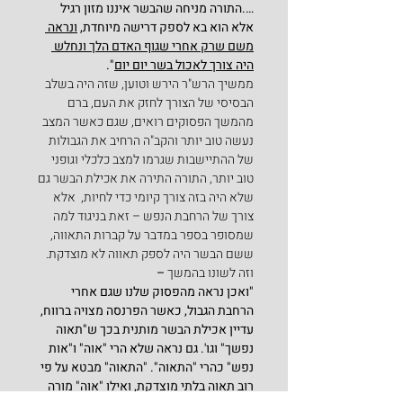
….התורה מניחה שהבשר איננו מזון רגיל 
אלא הוא בא לספק דרישה מיוחדת, 
ונראה 
משם שרק אחרי שגוף האדם הלך ונחלש 
היה צורך לאכול בשר יום יום
".
ממשיך הרש"ר הירש וטוען, שזה היה בשלב 
הבסיסי של הצורך לחזק את העם, ברם 
מהמשך הפסוקים רואים, שגם כאשר המצב 
נעשה טוב יותר והקב"ה הרחיב את הגבולות 
של ההתיישבות שגרמו למצב כלכלי וגופני 
טוב יותר, התורה התירה את אכילת הבשר גם 
שלא היה בזה צורך קיומי כדי לחיות,  אלא 
צורך של הרחבת הנפש – זאת בניגוד למה 
שמסופר בספר במדבר על קברות התאווה, 
ששם הבשר היה לספק תאווה לא מוצדקת. 
וזה לשונו בהמשך 
–
"ואכן נראה מהפסוק שלנו שגם אחרי 
הרחבת הגבול, כאשר הפרנסה מצויה ברווח, 
עדיין אכילת הבשר מותנית בכך ש"תאוה 
נפשך" וגו'. גם נראה שלא הרי "אוה" ו"אות 
נפש" כהרי "התאוה". "התאוה" מבטא על פי 
רוב תאוה בלתי מוצדקת, ואילו "אוה" מורה 