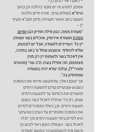
– האם ראוי לנהוג כך? .
אמנם, למנהג זה יש מקור בהלכה וכן כותב 
הרמ"א
 (שולחן ערוך, אורח חיים הלכות 
תשעה באב ושאר תעניות, סימן תקנ"א סעיף 
י') –
"סעודת מצוה, כגון מילה ופדיון הבן 
וסיום 
מסכת
 וסעודת אירוסין, אוכלים בשר ושותין 
יין כל  השייכים לסעודה; אבל יש לצמצם,  
שלא להוסיף. ובשבוע שחל ט' באב בתוכה, 
אין לאכול בשר ולשתות יין רק מנין 
מצומצם, וזה אפילו בערב ת"ב שרי (מנהגים 
ומהרי"ל), ובלבד שלא יהיה בסעודה 
שמפסיק בה".
אך ישנם כאלו, שלמעשה סיימו את המסכת 
כשבוע-שבועיים קודם לתשעת הימים 
ומשהים את ה'סיום' עד לתשעת הימים 
עצמן, רק כדי שיוכלו לאכול בשר בעצם 
תשעת הימים. וכן, כאלו הממהרים לסיים 
את המסכת ומוותרים על העיון כשהעיקר 
הוא לסיים בימי תשעת הימים וכך יוכלו 
לאכול בשר. השאלה האם ראוי לנהוג כך 
והאם נכון להשתמש כך במושג 'סעודת 