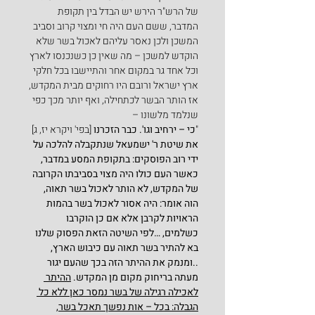
של הרש"ר הירש יש הבדל בין תקופת 
המדבר, ששם העם היה חי ומצוי קרוב וסביב 
המשכן ולכן נאסר עליהם לאכול בשר שלא 
הוקדש למשכן – מה שאין כן כשנכנסו לארץ 
וכל אחד גר במקום אחר והתיישבו בכל חלקי 
ארץ ישראל ורובם היו רחוקים מבית המקדש, 
אז הותר הבשר לכתחילה, ואף יותר מכך כפי 
שנלמד מלשונו –
"
כי – ירחיב וגו'. כבר הזכרנו 
[בפי' ויקרא יז, ג]
את שיטת ר' ישמעאל שנתקבלה להלכה על 
ידי רוב הפוסקים: בתקופת המסע במדבר, 
כאשר העם כולו היה מצוי בסביבתו הקרובה 
של המקדש, לא הותר לאכול בשר תאוה, 
הוה אומר: היה אסור לאכול בשר בהמות 
הראויות לקרבן אלא אם כן הוקרבו 
כשלמים, …לפי השיטה הזאת הפסוק שלנו 
בא להתיר בשר תאוה עם כיבוש הארץ, 
..ומנמק את ההיתר הזה בכך שהעם יגור 
מעתה בריחוק מקום מן המקדש. 
ההיתר 
לאכילה רגילה של בשר נמסר כאן ללא כל 
הגבלה: בכל – אות נפשך תאכל בשר,