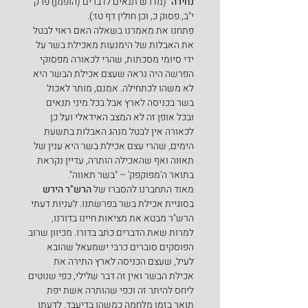
נחירה
" (מדרש תנאים לדברים (הופמן) פרק 
י"ב, פסוק כ, וכן חולין דף טז:).
פתחנו את מאמרנו בשאלה האם ראוי לבטל 
את האבלות של הימנעות מאכילת בשר על 
ידי סיומי מסכתות, שהרי לכאורה מפסוקי 
הפרשה היה נראה שעצם אכילת הבשר היא 
לא משהו לכתחילה. אמנם, מותר לאכול 
בשר בכניסה לארץ אבל בכל מיני תנאים 
ובכל אופן זה לא המצב האידאלי ועל כן 
לכאורה אין לבטל מנהג האבלות בתשעת 
הימים, שהרי עצם אכילת בשר היא ענין של 
תאווה ואף שהאכילה הותרה, עדיין נקראת 
בתואר ה'מפוקפק' – "בשר תאווה".
מאוד התחברנו להסברו של 
הרש"ר הירש
בסוגיית אכילת בשר בפרשתנו. לעניות דעתי 
הרש"ר מבטא את מציאות חיינו בדורנו, 
למרות שאת הדברים כתב בדורו. מכיוון שרוב 
הפוסקים סוברים כרבי ישמעאל שהובא 
לעיל, שעצם הכניסה לארץ התירה את 
אכילת הבשר ואין זה דבר שלילי, כפי שנוטים 
ליחס להיתר זה וכפי שהותרה אשת יפת 
תואר בזמן מלחמה כמשהו בדיעבד. לדעתו 