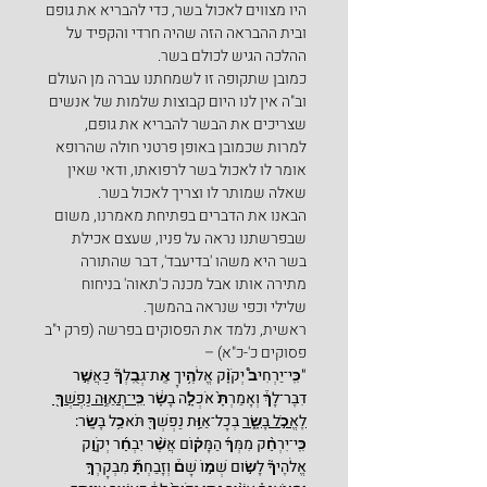
היו מצווים לאכול בשר, כדי להבריא את גופם 
ובית ההבראה הזה שהיה חרדי והקפיד על 
ההלכה הגיש לכולם בשר.
כמובן שתקופה זו לשמחתנו עברה מן העולם 
וב"ה אין לנו היום קבוצות שלמות של אנשים 
שצריכים את הבשר להבריא את גופם, 
למרות שכמובן באופן פרטני חולה שהרופא 
אומר לו לאכול בשר לרפואתו, ודאי שאין 
שאלה שמותר לו וצריך לאכול בשר.
הבאנו את הדברים בפתיחת מאמרנו, משום 
שבפרשתנו נראה על פניו, שעצם אכילת 
בשר היא משהו 'בדיעבד', דבר שהתורה 
מתירה אותו אבל מכנה כ'תאוה' בניחוח 
שלילי וכפי שנראה בהמשך.
ראשית, נלמד את הפסוקים בפרשה (פרק י"ב 
פסוקים כ'-כ"א) –
"כִּֽי־יַרְחִיב֩ יְקֹוָ֨ק אֱלֹהֶ֥יךָ אֶֽת־גְּבֻֽלְךָ֘ כַּאֲשֶׁ֣ר 
דִּבֶּר־לָךְ֒ וְאָמַרְתָּ֙ אֹכְלָ֣ה בָשָׂ֔ר 
כִּֽי־תְאַוֶּ֥ה נַפְשְׁךָ֖ 
לֶאֱכֹ֣ל בָּשָׂ֑ר
 בְּכָל־אַוַּ֥ת נַפְשְׁךָ֖ תֹּאכַ֥ל בָּשָֽׂר: 
כִּֽי־יִרְחַ֨ק מִמְּךָ֜ הַמָּק֗וֹם אֲשֶׁ֨ר יִבְחַ֜ר יְקֹוָ֣ק 
אֱלֹהֶיךָ֘ לָשׂ֣וּם שְׁמ֣וֹ שָׁם֒ וְזָבַחְתָּ֞ מִבְּקָרְךָ֣ 