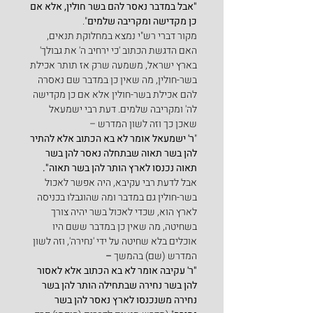
"אבל במדבר נאסר להם בשר חולין, אלא אם 
כן מקדישה ומקריבה שלמים
".
מקור דברי רש"י נמצא במחלוקת תנאים, 
האם הדגשת הכתוב 'כי ירחיב ה' את גבולך' 
בארץ ישראל, משמעה שרק אז תותר אכילת 
בשר-חולין, מה שאין כן במדבר שם נאסרה 
להם אכילת בשר-חולין אלא אם כן מקדישה 
לה' ומקריבה שלמים. דעת רבי ישמעאל 
שאכן כך וזה לשון המדרש –
"
ר' ישמעאל אומר לא בא הכתוב אלא להתיר 
להן בשר תאוה שבתחלה נאסר להן בשר 
תאוה נכנסו לארץ הותר להן בשר תאוה".
אבל לדעת רבי עקיבא, היה אפשר לאכול 
בשר-חולין גם במדבר ומה שהוגבלו בכניסה 
לארץ הוא, שכדי לאכול בשר יהיה צורך 
בשחיטה, מה שאין כן במדבר ששם היו 
אוכלים בלא שחיטה על ידי 'נחירה', וזה לשון 
המדרש (שם) בהמשך
 –
"ר' עקיבה אומר לא בא הכתוב אלא לאסור 
להן בשר נחירה שבתחילה הותר להן בשר 
נחירה משנכנסו לארץ נאסר להן בשר 