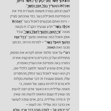
וּמִצֹּֽאנְךָ֗ אֲשֶׁ֨ר נָתַ֤ן יְקֹוָק֙ לְךָ֔ כַּאֲשֶׁ֖ר צִוִּיתִ֑ךָ 
וְאָֽכַלְתָּ֙ בִּשְׁעָרֶ֔יךָ 
בְּכֹ֖ל אַוַּ֥ת נַפְשֶֽׁךָ
".
לשון הכתוב בצורה פשוטה מעוררת מיד את 
ההסתייגות מאכילת בשר, כפי שהכתוב מציין 
– היות ואתם מבקשים לאכול בשר "
וְאָמַרְתָּ֙ 
אֹכְלָ֣ה בָשָׂ֔ר" 
תדע שבעיני הקב"ה זו בקשה 
מגונה "
כִּֽי־תְאַוֶּ֥ה נַפְשְׁךָ֖ לֶאֱכֹ֣ל בָּשָׂ֑ר"
ובכל 
אופן תאכל כמה שתאווה נפשך
 "בְּכָל־אַוַּ֥ת 
נַפְשְׁךָ֖ תֹּאכַ֥ל בָּשָֽׂר" – 
למרות ההיתר, הכתוב
מכנה זאת 
תאווה
.
רש"י
 על אתר מלמד אותנו לקרוא את הפסוק 
מתחילתו ועל כן הדברים נראים קצת אחרת. 
התורה באה ומסייגת את העניין ואומרת, 
שרק אדם שהגיע לעושר ולמצב כלכלי טוב, 
רק הוא רשאי לאכול בשר כחלק מהתפריט 
שלו, משום שעבורו זה דבר שמשיג בקלות 
ולא גורם לו להיות במצב של תאווה, כי 
תאווה שלילית היא כאשר אדם רוצה להשיג 
מה שאין לו ועצם התאווה להשיג מה שאין 
לך זו מידה שלילית. ברם, אדם שזכה לעושר 
אין הדבר הזה שלילי. וזה לשונו 
–
"כי ירחיב וגו' – למדה תורה דרך ארץ, שלא 