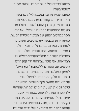
מצווה' כדי לאכול בשר בימים שבהם אסור 
לאכול בשר?
כמובן, שאין מדובר במצב חלילה שהבשר 
מאוד נדיר ויש קושי להשיג בשר, כפי שהיה 
בשנים עברו, שבהן הונהג 'משטר צנע' כמו 
בשנות החמישים במדינת ישראל  ואז היה 
חסר במרכיב המזון של הציבור אכילת הבשר, 
כאשר ידוע שבבשר יש מרכיבים חשובים 
לגופו של האדם, כגון ברזל ופרוטאין, ולכן 
במצב זה, תשעה ימים נוספים של חוסר 
באכילת בשר היה יכול להשפיע חלילה על 
הבריאות. אני נזכר שבהיותי ילד קטן היינו 
נופשים עם ההורים ז"ל בקבוץ 'חפץ חיים' 
למשך כשלשה שבועות במימון ממשלת 
גרמניה וכחלק מהפיצויים לניצולי שואה 
שבריאותם נפגעה עקב השואה. חופשה זו 
כללה גם את תשעת הימים ולמרות שהייתי 
ילד קטן נדהמתי לראות, שבחדר-האוכל 
יושבים כל האנשים הבוגרים ואוכלים בשר. 
רק לימים הבנתי, שכל הנופשים היו שורדי 
שואה כמו הוריי ובהוראה של גדולי הרבנים 