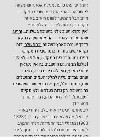
אומר שדעתו כדעת מגילת אסתר שהמצווה 
ליישב את הארץ הוא בזמן שבית המקדש 
קיים אבל מהמשך לשונו רואים באיזה 
מקרים כן מצווה לישב  . וזה לשונו –
"
אין נקרא ישוב אלא בישיבה בשלווה… 
והיינו 
שהם אדוני הארץ
… דההיא אישיבה דווקא 
כדרך ישיבת הארץ בשלווה 
ובממשלה
, דזה 
נקרא ישיבה, והיינו בזמן שבית המקדש 
קיים. ומשחרב בית המקדש, אע"פ שלא גלו 
[כולם] ממנה, גם היושבים בה אין נקראין 
יושבי הארץ, ואין להם ישיבה בה, מאחר 
שהם עבדים עליה למלכי העמים המושלים 
שם, כמונו בח"ל, אין זה נקרא ישוב שיושבים 
בה בישיבה, רק גרות בעלמא, ולא מקיים 
'וישבתם'…"
 (ר' צדוק הכהן, דברי סופרים, 
קטע  י"ד).
לשמחתנו, זכינו לראות שלטון יהודי בארץ 
ישראל, מה שלא זכה רבי צדוק הכהן (1823-
1900) מגדולי רבני החסידות אליה התקרב 
לאחר היכרות עם ה'מי שילוח' רבי יוסף ליינר 
מאיזביזה. גדולתו בתורה של רבי צדוק הייתה 