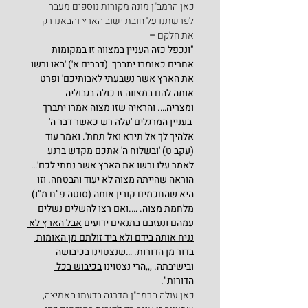
כאן הרמב"ן מונה מקורות נוספים מעבר 
לפרשתנו על חובת ישוב הארץ והבאנו רק 
את חלקם 
–
"ונכפל כזה העניין במצווה זו במקומות 
אחרים כאומרו יתברך  (דברים א') 'באו ורשו 
את הארץ אשר נשבעתי לאבותיכם' ופרט 
אותה להם במצווה זו כולה בגבוליה 
ומצריה…. והראיה שזו מצוה אמרו יתברך 
 בעניין המרגלים 'עלה רש כאשר דבר ה' 
אלהיך לך אל תירא ואל תחת'. ואמר עוד 
(עקב ט) 'ובשלוח ה' אתכם מקדש ברנע 
לאמר עלו ורשו את הארץ אשר נתתי לכם'… 
הוראה שהייתה מצוה לא יעוד והבטחה. וזו 
היא שהחכמים קורין אותה (סוטה פ"ח מ"ו) 
מלחמת מצוה. ….ואם רצו להשלים נשלים 
עמהם ונעזבם בתנאים ידועים 
אבל הארץ לא 
נניח אותה בידם ולא ביד זולתם מן האומות 
בדור מן הדורות. 
…שנצטוינו בכיבושה 
ובישיבתה. ,,,הרי נצטוינו 
בכיבוש בכל 
הדורות".
כאן עולה הרמב"ן מדרגה בדעתו האמיצה, 