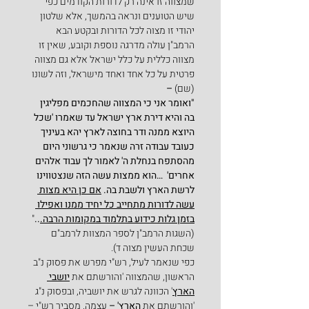
שמצווה זו אינה רק לדורות הקודמים כפי 
שיש הטוענים ונראה בהמשך, אלא שלטון 
יהודי זו מצוה לכל הדורות ובקטע הבא 
הרמב"ן עולה מדרגה נוספת וקובע, שאין זו 
מצווה כללית על כלל ישראל אלא גם מצווה 
פרטית על כל אחד ואחד מישראל, וזה לשונו 
(שם)
 –
"ואומר אני כי המצווה שהחכמים מפליגין 
בה והיא דירת ארץ ישראל עד שאמרו 'שכל 
היוצא ממנה ודר בחוצה לארץ יהא בעיניך 
כעובד עבודה זרה שנאמר כי גרשוני היום 
מהסתפח בנחלת ה' לאמור לך עבוד אלהים 
אחרים'  …הוא ממצות עשה הזה שנצטווינו 
לרשת הארץ ולשבת בה. 
אם כן היא מצות 
עשה לדורות מתחייב כל יחיד ממנו ואפילו 
בזמן גלות כידוע בתלמוד במקומות הרבה.
..
" 
(השגות הרמב"ן לספר המצוות לרמב"ם 
שכחת העשין מצוה ד).
כפי שנאמר לעיל, רש"י מפרש את פסוק נ"ב 
הראשון, שהמצווה 'והורשתם את 
יושבי 
הארץ
' הכוונה לגרש את יושביה, ובפסוק נ"ג 
'והורשתם את 
הארץ
' – 
עצמה. מסביר רש"י –