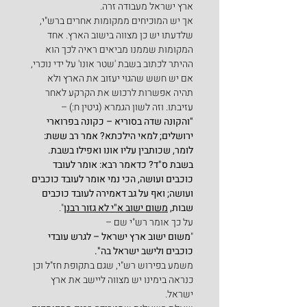
ארץ ישראל מעבודה זרה.
אך יש המוכיחים ממקומות אחרים ברש"י, 
שלדעתו יש כן מצווה בישוב הארץ. אחד 
המקומות שממנו מביאים ראיה לכך הוא 
ההיתר לכתוב בשבת 'שטר אונו' על ידי נוכרי, 
אם יש חשש שהגוי יעזוב את הארץ ולא 
תהיה אפשרות לרכוש את הקרקע לאחר 
עזיבתו. וזה לשון הגמרא (גיטין ח:) –
"והקונה שדה בסוריא – כקונה בפרוארי 
ירושלים; למאי הילכתא? אמר רב ששת: 
לומר, שכותבין עליו אונו ואפילו בשבת. 
בשבת ס"ד? כדאמר רבא: אומר לעובד 
כוכבים ועושה, הכי נמי אומר לעובד כוכבים 
ועושה; ואף על גב דאמירה לעובד כוכבים 
שבות, 
משום ישוב א"י לא גזור רבנן
".
על כך אומר רש"י שם –
"
משום ישוב ארץ ישראל – לגרש עובדי 
כוכבים ולישב ישראל בה".
משמע בפירוש רש"י, שגם בתקופת חז"ל וכן 
כנראה בימינו יש מצווה ליישב את ארץ 
ישראל.