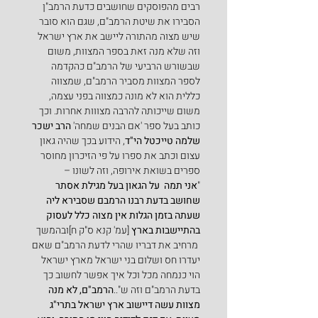
רבים מהפוסקים שחושבים כדעת הרמב"ן 
הסבירו את שיטת הרמב"ם, שגם הוא סובר 
שיש מצוה מהתורה ליישב את ארץ ישראל 
וזה שלא מנה זאת בספר המצוות, משום 
שבשורש הרביעי של הרמב"ם כהקדמה 
לספר המצוות מסביר הרמב"ם, שמצווה 
כללית הוא לא מונה כמצווה בפני עצמה, 
משום שייכותה להרבה מצווות אחרות. וכך 
כותב בעל ספר 'אם הבנים שמחה' 
הרב ישכר 
שלמה טייכטל הי"ד
, הידוע בכך שהיה גאון 
עצום וכתב את ספרו על פי הזיכרון מחוסר 
ספרים בשואת אירופה, וזה לשונו –
"
אני תמה  על הגאון בעל מגילת אסתר 
שחושב בדעת רבנו הרמבם שסבירא ליה 
שעתה בזמן הגלות אין מצוה כלל לעסוק 
בהתיישבות בארץ
 [עמ' קנא ס"ק ח]ובהמשך 
 מרחיב את דבריו שהרי לדעת הרמב"ם שאם 
יעדרו חס ושלום בני ישראל מארץ ישראל 
הוי כנמחה מכל וכל איך אפשר לחשוב כך 
בדעת הרמב"ם וזה ש"..
הרמב"ם, לא מנה 
מצוות עשה דיישוב ארץ ישראל בתרי"ג 