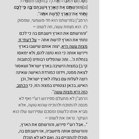
מַסֵּֽכֹתָם֙ תְּאַבֵּ֔דוּ וְאֵ֥ת כָּל־בָּמוֹתָ֖ם תַּשְׁמִֽידוּ.
[נג]
וְהוֹרַשְׁתֶּ֥ם אֶת־הָאָ֖רֶץ וִֽישַׁבְתֶּם־בָּ֑הּ כִּ֥י לָכֶ֛ם 
נָתַ֥תִּי אֶת־הָאָ֖רֶץ לָרֶ֥שֶׁת אֹתָֽהּ".
הרמב"ן בפרשתנו הוא חד-משמעי, שפסוק 
נ"ג  הוא מצוות עשה, וזה לשונו
 –
"והורשתם את הארץ וישבתם בה כי לכם 
נתתי את הארץ לרשת אתה – 
על דעתי זו 
מצות עשה היא
, יצוה אותם שישבו בארץ 
ויירשו אותה כי הוא נתנה להם, ולא ימאסו 
בנחלת ה'… ומה שהפליגו רבותינו (כתובות 
קי ב) במצות הישיבה בארץ ישראל ושאסור 
לצאת ממנה, וידונו כמורדת האישה שאינה 
רוצה לעלות עם בעלה לארץ ישראל, וכן 
האיש, בכאן נצטווינו במצוה הזו, כי 
הכתוב 
הזה היא מצות עשה
".
הרמב"ן לא מתעלם מפירוש רש"י ואף לא 
מנסה להתווכח ולהוכיח שהוא טועה, אלא 
מביא אותו כלשונו ומסכם שפירושו שלו הוא 
העיקר. נראה את לשונו
 –
"…אבל רש"י פירש, והורשתם את הארץ, 
והורשתם אותה מיושביה, אז וישבתם בה, 
תוכלו להתקיים בה, ואם לאו לא תוכלו 