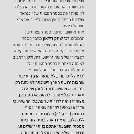
שאלת השאלות שמטרידה רבים מהפוסקים 
והפרשנים, אם אכן זו מצווה, מדוע הרמב"ם 
לא מונה זאת בספר המצוות שלו. כנראה 
שלדעת הרמב"ם אין מצווה ליישב את ארץ 
ישראל בימינו.
אחד מחשובי פרשני ספר המצוות של 
הרמב"ם, 
רבי יצחק דילאון
 מחבר הספר 
'מגילת אסתר' חושב, שלדעת הרמב"ם באמת 
אין מצווה זו קיימת בימינו, אלא הייתה קיימת 
רק בדורו של משה, יהושע ודוד, ולכן הרמב"ם 
לא מנה מצווה זו בספר המצוות שלו 
ומתפלמס עם הרמב"ן. וזה לשונו
 –
"נראה לי כי מה שלא מנאה הרב הוא לפי 
שמצות ירושת הארץ וישיבתה לא נהגה רק 
בימי משה ויהושע ודוד וכל זמן שלא גלו 
מארצם 
אבל אחר שגלו מעל אדמתם אין 
מצוה זו נוהגת לדורות עד עת בוא המשיח,
 כי 
אדרבא נצטוינו לפי מה שאמרו בסוף 
כתובות (דף קי"א) שלא נמרוד באומות 
ללכת לכבוש את הארץ בחזקה והוכיחו 
מפסוק השבעתי אתכם בנות ירושלים וגו', 
ודרשו בו שלא יעלו ישראל בחומה. ומה 