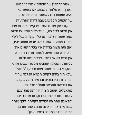
שאמר הרמב"ן שהחכמים אמרו כי כבוש 
הארץ היא מלחמת מצוה, זהו כאשר לא 
נהיה משועבדים לאומות. ומה שאמר עוד 
שהחכמים הפליגו בשבח דירת הארץ, זה 
דווקא בזמן שבית המקדש קיים אבל עכשיו 
אין מצוה לדור בה, ..ועוד ראיה שאין בו מצוה 
ממה שאמרו ג"כ התם כל העולה מבבל לא"י 
עובר בעשה שנאמר בבלה יובאו ושמה יהיו, 
ואם היה מצוה בדירת א"י בכל הזמנים איך 
יבא נביא אחר משה לסתור את דבריו והא 
אין נביא רשאי לחדש דבר מעתה וכ"ש 
לסתור. והמאמר שהביא מספרי שבכו וקראו 
המקרא הזה וירשתה וישבת בה, נ"ל שעל 
שלא היה בידם לקיים מקרא זה לפי שהיה 
הבית חרב היו בוכים והראיה ממה שקרעו 
את בגדיהם שנראה שעל החרבן היו 
מתאבלים, שאם מצוה זו היתה נוהגת גם 
לאחר החורבן למה בכו וקרעו את בגדיהם 
והלא גם עתה היו יכולים לקיימה, לכך נאמר 
שבודאי מצוה זו אינה נוהגת אחר חורבן 
הבית שיבנה במהרה בימינו אמן".