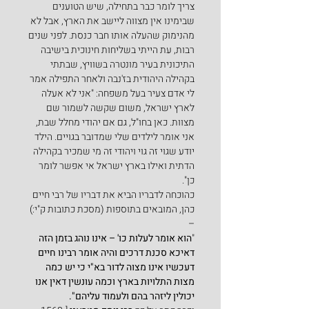
צריך לומר כבר בתחילה, שיש הטוענים 
שבימינו אין מצווה ליישב את הארץ, אבל לא 
מהנימוק שהעלה אותו חבר כנסת. לפני שנים 
רבות, עת הייתי בשליחות חינוכית בישיבה 
התיכונית בעיר מונטרה בשוויץ, שבתתי 
בקהילה היהודית בז'נבה ולאחר התפילה אמר 
לי אדם צעיר בעל משפחה: "אני לא אעלה 
לארץ ישראל, משום שקשה לשמור שם 
מצוות. כאן בחו"ל, גם אם יהודי מחלל שבת, 
אני אומר לילדים שלי שמדובר בגויים. הילד 
יודע שגוי זה גוי ויהודי זה מי שמכיר בקהילה 
הדתית ואילו בארץ ישראל אי אפשר לומר 
כן".
כהוכחה לדבריו הביא את דבריו של רבי חיים 
כהן, המובאים בתוספות (מסכת כתובות ק"י:) 
–
"
הוא אומר לעלות כו' – אינו נוהג בזמן הזה 
דאיכא סכנת דרכים והיה אומר רבינו חיים 
דעכשיו אינו מצוה לדור בא"י כי יש כמה 
מצות התלויות בארץ וכמה עונשין דאין אנו 
יכולין ליזהר בהם ולעמוד עליהם".