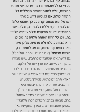
מצוות, אף דגם לדידיה הווי מן התורה, והוא 
על פי הכלל שהשריש בשורש הרביעי מספר 
המצוות, שלא למנות ציוויים הכוללים כל 
התורה כולה; אם כן, כיוון דיישוב ארץ 
ישראל הוא מצווה יקרה כל כך, שהוא כלולה 
מכל המצוות, וכוללת כל התורה, וכל קביעת 
המועדים וראשי חודשים וכל מצוותיה תלויין 
בה… וכן כל חיות האומה תלויה בה, אם כן 
הוא מצווה כוללת ולא פרטית, על כן אינה 
באה בחשבון המצוות, שבאה לחשבון רק 
מצוות פרטים
" (אם הבנים שמחה, עמ' קנ"ד).
גם לדעת אלו שסוברים כרמב"ן, שיש מצווה 
בזמן הזה ליישב את ארץ ישראל, חלקם 
חושבים שהמצווה קיימת גם ביחידים בלבד 
 ואין צורך בריבונות דווקא כדי שמצוות ישוב 
הארץ תתקיים כראוי. מאידך גיסא, יש 
החושבים שדווקא החלת ריבונות היא 
המצווה בשלמותה, וכפי שראינו ברמב"ן 
שכתב שיש איסור 'לעזבנה בידי האומות'.
ברם, מצאנו בכתבי ר' צדוק הכהן מלובלין, 
שטוען שמצוות יישוב הארץ מתקיימת 
אך 
ורק
 אם היא מתבטאת בריבונות יהודית ולכן 