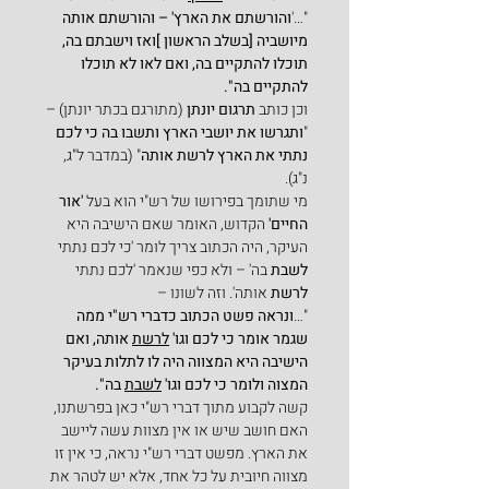
"…'
והורשתם את הארץ' – והורשתם אותה 
מיושביה [בשלב הראשון ]ואז וישבתם בה, 
תוכלו להתקיים בה, ואם לאו לא תוכלו 
להתקיים בה".
וכן כותב 
תרגום יונתן
 (מתורגם בכתר יונתן) –
"
ותגרשו את יושבי הארץ ותשבו בה כי לכם 
נתתי את הארץ לרשת אותה
" (במדבר ל"ג, 
נ"ג).
מי שתומך בפירושו של רש"י הוא בעל 
'אור 
החיים' 
הקדוש, האומר שאם הישיבה היא 
העיקר, היה הכתוב צריך לומר 'כי לכם נתתי
לשבת 
בה' – ולא כפי שנאמר 'לכם נתתי 
לרשת
 אותה'. וזה לשונו –
"…
ונראה פשט הכתוב כדברי רש"י ממה 
שגמר אומר כי לכם וגו' 
לרשת
 אותה, ואם 
הישיבה היא המצווה היה לו לתלות בעיקר 
המצוה ולומר כי לכם וגו' 
לשבת
 בה".
קשה לקבוע מתוך דברי רש"י כאן בפרשתנו, 
האם חושב שיש או אין מצוות עשה ליישב 
את הארץ. מפשט דברי רש"י נראה, כי אין זו 
מצווה חיובית על כל אחד, אלא יש לטהר את 