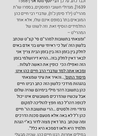
וכבר כתב על כך 
רבי יוסף מטראני
 [1568-
1639], מגדולי חשובי הפוסקים, בספרו שו"ת 
מהרי"ט (יו"ד סימן כ"ח), שדברי רבי חיים כהן 
המובאים בתו' בסופם אינם שלו, אלא אחד 
התלמידים הוסיף זאת. וזה לשונו של 
המהרי"ט –
"ומצאתי בתשובות למהר"ם סי' קצ"ט שכתב 
בלשון הזה 'ועל כי ראיתי שיש בני אדם באים 
לחלק בין בזמן הזה בין בזמן הבית צריך אני 
לבאר דאין לחלק בזה…ההיא דירושלמי בזמן 
הזה ואפילו הכי  כופין את האשה לעלות . 
ומכאן אתה למד שדברי הרב חיים כהן אינן 
מיסוד התוס' 
…והאיר את עיני שמצאתי 
בהגהות מרדכי כלשון הזה כתב רבינו חיים 
כהן בתשובה דהני מילי בימיהם שהיה שלום 
אבל עכשיו שהדרכים משובשים אינו יכול 
לכופה דהו"ל כמו חפץ להוליכה למקום 
גדודי חיה ולסטים …הרי שתשובת הר' חיים 
כהן ז"ל לא באה אלא מטעם סכנת הדרכים 
ומה שכתב  בתו' דאין מצוה לדור בא"י הגהת 
תלמיד היא ולאו דסמכא היא כלל".
במילים אחרות, רבנו חיים כהן, שהיה מבעלי 