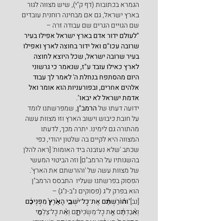
הגמרא בכתובות (דף ק"י), שיש מצווה לגור 
בארץ ישראל, גם אם מבחינה רוחנית עובדים 
שם הגויים הגרים שם עבודה זרה –
"לעולם ידור אדם בארץ ישראל אפילו בעיר 
שרובה עכו"ם ואל ידור בחוצה לארץ ואפילו 
בעיר שרובה ישראל, שכל היוצא לחוצה 
לארץ כאילו עובד ע"ז, שנאמר כי גרשוני 
היום מהסתפח בנחלת ה' לאמר לך עבוד 
אלהים אחרים, ובפורעניות הוא אומר ואל 
אדמת ישראל לא יבאו
".
ידועה דעתו של 
הרמב"ן
, שמפרשתנו לומד 
על חובת כיבוש וישוב הארץ וזו מצוות עשה 
מהתורה גם לימינו. יתרה מכך, לדעתו 
המצווה היא לקיים בה שלטון יהודי, כפי 
שכתב 'שלא נעזבנה ביד האומות' [ראה להלן 
בהשגותיו על הרמב"ם] וזה הביטוי המעשי 
של מצוות עשה של 'והורשתם את הארץ'. 
הפסוק בפרשתנו שעליו  התבסס הרמב"ן 
הוא בפרק ל"ג (פסוקים נ"ב-נ"ג) –
[נב]"
וה֨וֹרַשְׁתֶּ֜ם אֶת־כָּל־יֹשְׁבֵ֤י הָאָ֙רֶץ֙ מִפְּנֵיכֶ֔ם
וְאִ֨בַּדְתֶּ֔ם אֵ֖ת כָּל־מַשְׂכִּיֹּתָ֑ם וְאֵ֨ת כָּל־צַלְמֵ֤י 