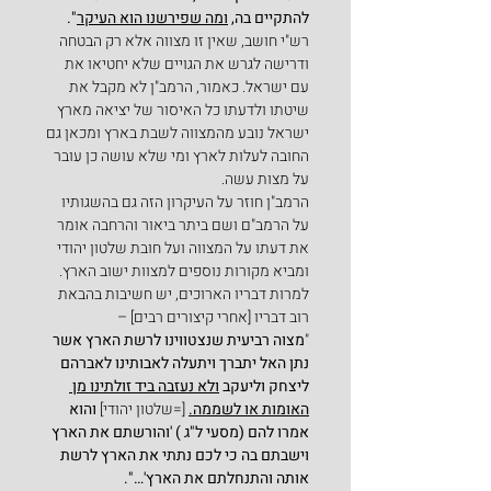
להתקיים בה, 
ומה שפירשנו הוא העיקר
".
רש"י חושב, שאין זו מצווה אלא רק הבטחה 
ודרישה לגרש את הגויים שלא יחטיאו את 
עם ישראל. כאמור, הרמב"ן לא מקבל את 
שיטתו ולדעתו כל האיסור של יציאה מארץ 
ישראל נובע מהמצווה לשבת בארץ ומכאן גם 
החובה לעלות לארץ ומי שלא עושה כן עובר 
על מצות עשה.
הרמב"ן חוזר על העיקרון הזה גם בהשגותיו 
על הרמב"ם ושם ביתר ביאור והרחבה אומר 
את דעתו על המצווה ועל חובת שלטון יהודי 
ומביא מקורות נוספים למצוות ישוב הארץ. 
למרות דבריו הארוכים, יש חשיבות בהבאת 
רוב דבריו [אחרי קיצורים רבים] –
"
מצוה רביעית שנצטווינו לרשת הארץ אשר 
נתן האל יתברך ויתעלה לאבותינו לאברהם 
ליצחק וליעקב 
ולא נעזבה ביד זולתינו מן 
האומות או לשממה.
[=שלטון יהודי] 
והוא 
אמרו להם (מסעי ל"ג ) 'והורשתם את הארץ 
וישבתם בה כי לכם נתתי את הארץ לרשת 
אותה והתנחלתם את הארץ'…".