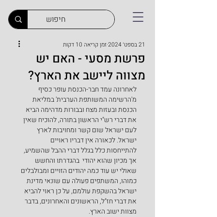
21 בספט׳ 2024
זמן קריאה 10 דקות
פרשת מסעי - האם יש
מצווה ליישב את הארץ?
לאחרונה עמד חבר-הכנסת עופר כסיף 
מ'הרשימה המשותפת הערבית' במליאת 
הכנסת ובעזות מצח ובבורות מדהימה הביא 
את דברי רש"י הראשון בתורה, להוכיח שאין 
לעם ישראל שום קשר ומחויבות לארץ 
ישראל. לכאורה אין דבריו ראויים 
להתייחסות כלל בגלל דברי ההבל שהשמיע, 
אך מכיון שהוא יהודי  בהגדרתו והחשש 
שאולי יש עוד כמה יהודים הזויים ומבולבלים 
כמוהו, המשתפים פעולה עם שונאי מדינת 
ישראל בהשקפת עולמם, על כן ראוי להביא 
את דברי חז"ל, הראשונים והאחרונים, בדבר 
מצוות ישוב הארץ.