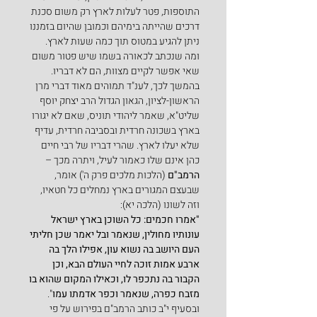
התוספות, פטר לעלות לארץ רק משום סכנת 
דרכים שהייתה בימיהם וכמובן שהיום בזמננו 
ניתן להגיע במטוס תוך כמה שעות לארץ. 
ומה שנכתב לכאורה בשמו שיש פטור משום 
שאי אפשר לקיים מצוות, הם לא דבריו.
בהמשך לכך, לענ"ד תמוהים מאוד דברי מרן 
הראשון-לציון, הגאון הגדול הרב יצחק יוסף 
שליט"א, שאמר ליהודי תוניס, שאם לא יגורו 
בארץ בשכונה חרדית ובסביבה חרדית, עדיף 
שלא יעלו לארץ. שהרי דבריו של רבי חיים 
כהן אינם שלו כאמור לעיל, ויתרה מכך – 
הרמב"ם
 (הלכות מלכים פרק ה') אומר, 
שבעצם המגורים בארץ נמחלים כל חטאיו, 
וזה לשונו (הלכה יא):
"אמרו חכמים: כל השוכן בארץ ישראל 
עונותיו מחולין, שנאמר ובל יאמר שכן חליתי 
העם היושב בה נשוא עון, אפילו הלך בה 
ארבע אמות זוכה לחיי העולם הבא, וכן 
הקבור בה נתכפר לו, וכאילו המקום שהוא בו 
מזבח כפרה, שנאמר וכפר אדמתו עמו
".
ובסעיף י"ב כותב הרמב"ם בפירוש על פי 