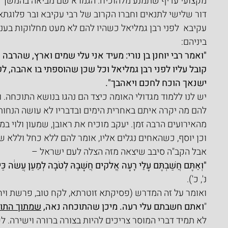
מקצועי עדיף שתמנע מלהוכיח.
הגמרא שם מביאה בהמשך סיפו
דור שלישי לתנאים וחברו הקרוב של רבי עקיבא ובר פלוגתא
עקיבא  לפני רבן גמליאל כשהיו להם לא מעט מחלוקות בעניי
ביניהם:
"ואמר רבי יוחנן בן נורי: מעיד אני עלי שמים וארץ, שהרבה
קובל עליו לפני רבן גמליאל וכל שכן שהוספתי בו אהבה, ל
ישנאך הוכח לחכם ויאהבך".
יש לנו ללמוד מגדולי האומה כיצד הם נהגו בנושא התוכחה. וה
להם מה יקרה איתם באחרית הימים ובדבריו לא עושה הנחות
מהאירועים הרבה זמן. יעקב מוכיח את ראובן, שמעון ולוי במ
וכן יוסף, כשהאחים נגלים אליו, אומר להם ללא כחל וללא 
אבל הקב"ה סיבב שיצאה מזה הצלה לעם ישראל –
"וְאַתֶּם חֲשַׁבְתֶּם עָלַי רָעָה אֱלֹקים חֲשָׁבָהּ לְטֹבָה לְמַעַן עֲשֹׂה כַּיּ
נ', כ').
ואומר על זה המדרש (פסיקתא זוטרתא, לקח טוב, פרשת ויחי
"
ואתם חשבתם עלי רעה. מיכן שהתוכחה נאה, 
שמתוך התו
לא תמיד דברי המוסר צריכים להיות בצורה ברורה וישירה.