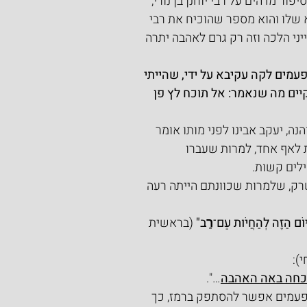
ר מדהים על רבי יוחנן בן נורי, 
 שלו והוא מספר שהוכיח את רבי 
ני הלכה וזה רק גרם לאהבה יתרה 
 פעמים לקה עקיבא על ידי, שהייתי 
קיים מה שנאמר: אל תוכח לץ פן 
נה, יעקב אבינו לפני מותו אומר 
 לאף אחד, למרות שעברו 
ילים קשות.
שרק, שלמרות שכוונתם הייתה רעה 
וֹם הַזֶּה לְהַחֲיֹות עַם־רָֽב" 
(בראשית 
):
כחה באה האהבה
…".
 לפעמים אפשר להסתפק ברמז, כך 