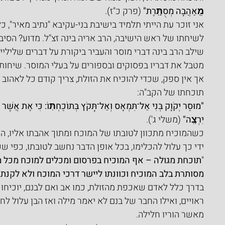
מֵֽאַהֲבָה מְסֻתָּֽרֶת"
 (פרק כ"ז).
אני זוכר עת הייתי תלמיד בישיבת בני-עקיבא "נתיב מאיר", כ
לשיחתו של ראש הישיבה, הרב אריה בינה זצ"ל. מדוע? הסיב
שילב הרב בינה דברי מוסר והעביר ביקורת על דברים שלילי
מטבל את דבריו בפסוקים ובספורים על בעלי המוסר. שיחות 
אך אין ספק, שכדי להוכיח את הזולת, צריך קודם כל לאהוב 
תוכחתו של הקב"ה:
"מוּסַר יְקֹוָק בְּנִי אַל־תִּמְאָס וְאַל־תָּקֹץ בְּתוֹכַחְתּֽוֹ: כִּי אֶת אֲשֶׁר 
יִרְצֶֽה"
 (משלי ג').
כשהמוכיח מתכוון לטובתו של המוכח ומתוך אהבתו אליו, הר
ידי כך עלול להכלימו, בכל אופן הדבר נחשב לטובתו, כפי שכ
"
תוכחת מגולה – אף המוכיח בפרסום ומכלים למוכח מכל 
מסותרת בלב המוכיח וכוונתו ליישר דרכי המוכח ולא לקנתר
בדרך כלל לאדם שאכפת מהזולת, כמו אב ואם לבנם, יוכיחו 
ראויים, ואילו החבר של בנם לא יאמר מילה ואז הבן עלול ל
מאשר הוריו חלילה.