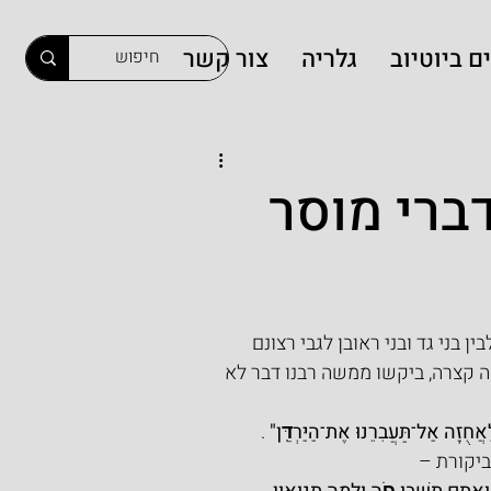
ם ביוטיוב
גלריה
צור קשר
ברי מוסר
 בני גד ובני ראובן לגבי רצונם 
מה קצרה, ביקשו ממשה רבנו דבר לא 
חֻזָּה אַל־תַּעֲבִרֵנוּ אֶת־הַיַּרְדֵּֽן"
 .
ביקורת –