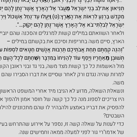
"
…
וַיֹּאמֶר מֹשֶׁה לִבְנֵי־גָד וְלִבְנֵי רְאוּבֵן הַאַֽחֵיכֶם יָבֹאוּ לַמִּלְחָמָה
תְנִיאוּן אֶת־לֵב בְּנֵי יִשְׂרָאֵל מֵֽעֲבֹר אֶל־הָאָרֶץ אֲשֶׁר־נָתַן לָהֶם יְקֹ
מִקָּדֵשׁ בַּרְנֵעַ לִרְאוֹת אֶת־הָאָֽרֶץ:(ט) וַֽיַּעֲלוּ עַד־נַחַל אֶשְׁכּוֹל וַיִּר
יִשְׂרָאֵל לְבִלְתִּי־בֹא אֶל־הָאָרֶץ אֲשֶׁר־נָתַן לָהֶם יְקֹוָֽק…".
ולאחר השוואתם במילים קשות למרגלים והסכנה שהם יוביל
הארץ,
סיים משה בחריפות וסיכם את בקשתם במילים 
–
"וְהִנֵּה קַמְתֶּם תַּחַת אֲבֹתֵיכֶם תַּרְבּוּת אֲנָשִׁים חַטָּאִים לִסְפּוֹת עוֹ
תְשׁוּבֻן מֵֽאַחֲרָיו וְיָסַף עוֹד לְהַנִּיחוֹ בַּמִּדְבָּר וְשִֽׁחַתֶּם לְכָל־הָעָם הַ
מול האשמות כל כך קשות מצד משה,
בני גד ובני ראובן הק
למרות שהיה נגדם ורק לאחר שסיים את דברו הסבירו שהם יצא
משה.
ונשאלת השאלה, מדוע לא הגיבו מיד אחרי המשפט הראשון
היו צריכים לספוג מנה כל כך קשה של חוסר אמון ולהפוך א
להפסיק את דבריו באמצע ולהבהיר לו שהם מתכוננים להיל
השבטים?
כדי לענות על שאלה קשה זו, נספר על אירוע שהתרחש בעיי
של אדמו"רי גור לפני למעלה ממאה וחמישים שנה.