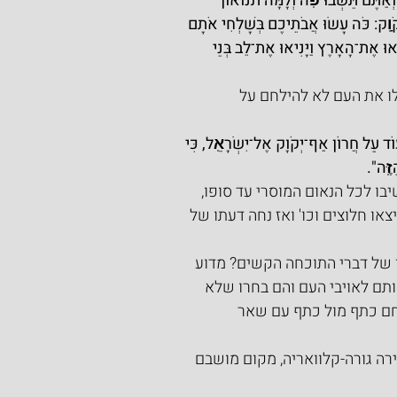
 וְאַתֶּם תֵּשְׁבוּ פֹֽה וְלָמָּה תנואון 
וָֽק: כֹּה עָשׂוּ אֲבֹתֵיכֶם בְּשָׁלְחִי אֹתָם 
ְאוּ אֶת־הָאָרֶץ וַיָּנִיאוּ אֶת־לֵב בְּנֵי 
ו את העם לא להילחם על 
ד עַל חֲרוֹן אַף־יְקֹוָק אֶל־יִשְׂרָאֵֽל, כִּי 
זֶּֽה".
שיבו לכל הנאום המוסרי עד סופו, 
ו חלוצים וכו' ואז נחה דעתו של 
 של דברי התוכחה הקשים? מדוע 
ותם לאויבי העם והם בחרו שלא 
חם כתף מול כתף עם שאר 
רה גורה-קלוואריה, מקום מושבם 