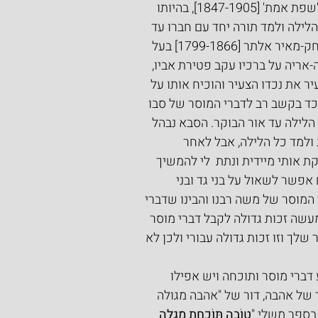
מסופר על האדמו"ר מגור, רבי יהודה-אריה לייב אלתר בעל ה'שפת אמת' [1847-1905], בהיותו 
לילה ולמד תורה יחד עם חברו עד 
אור הבוקר ורק עם שחר הלך לישון מעט. הסבא שלו, רבי יצחק-מאיר אלתר [1799-1866] בעל 
-אריה על ברכיו עקב פטירת אביו, 
 את נכדו הצעיר והוכיח אותו על 
ד בקשב רב לדברי המוסר של סבו 
הלילה עד אור הבוקר. הסבא נבהל 
ולמד כל הלילה, אבל לאחר 
 אותי מיידית ונתת  לי להמשיך 
אפשר לשאול על בני גד ובני 
מוסר של משה רבנו והבינו שדברי 
מעשה זכות גדולה לקבל דברי מוסר 
לך וזו זכות גדולה עבורי ולכן לא 
ברי מוסר ותוכחה ויש אפילו 
 של אהבה, דור של "אהבה מגולה 
בספר משלי "
טוֹבָה תּוֹכַחַת מְגֻלָּה 