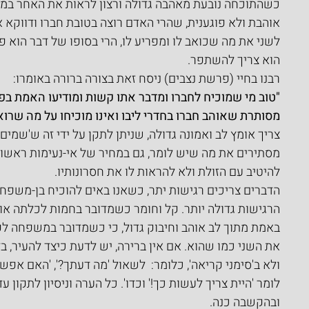
כשהתוכחה נובעת מאהבה גדולה ורצון לראות את האחר במצב
אוהבת ולא פוגענית, שהרי האדם רוצה בטובת חברו ודווקא 
לשני את מה שכואב לו ומפריע לו, הרי בסופו של דבר הוא פוג
הוא צריך להשתפר.
רבנו בחיי (פרשת נצבים) ניסח זאת בצורה ברורה באומרו:
"טוב מי שמוכיח לחברו ומדבר אתו קשות ומודיעו האמת בפנ
מסותרת שאוהב חברו בחדרי ליבו ואינו מוכיחו על מה שרואה
צריך אומץ לב ואמונה גדולה, שניתן לתקן על ידי זה ש'שמים
מסתירים את מה שיש לומר, גם במחיר של אי-נעימות ראשונ
להיטיב עם הזולת ולא להראות לו את חסרונותיו.
הדברים צריכים רגישות יתר, כשאנו באים להוכיח בן-משפחה,
הרגישות גדולה יותר. קל וחומר כשמדובר בחמות לכלתה או 
באמת מתוך לב אוהב וחיבוק גדול, כי כשמדובר במשפחה לפ
את השני כמו שהוא. אם אין ברירה, יש לדעת כיצד להעיר, ב
ולא ב'סימני קריאה', כלומר:  לשאול 'מה דעתך?', 'האם אפ
לומר 'היית צריך לעשות כך!' וכדו'. כל הערה וניסיון לתקון
ובהקשבה כנה.