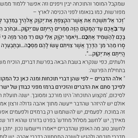
שמקבל המוסר והתוכחה יבין ויפנים וזה אפשר ללמוד ממשה 
מפורשות, כמו בנאומו לפני הכניסה לארץ –  
"
זְכֹר אַל־תִּשְׁכַּח אֵת אֲשֶׁר־הִקְצַפְתָּ אֶת־יְקֹוָק אֱלֹהֶיךָ בַּמִּדְבָּר 
עַד־בֹּֽאֲכֶם עַד־הַמָּקוֹם הַזֶּה מַמְרִים הֱיִיתֶם עִם־יְקֹוָֽק…וּבְחֹרֵב הִקְצ
בָּכֶם לְהַשְׁמִיד אֶתְכֶֽם…וַיֹּאמֶר יְקֹוָק אֵלַי קוּם רֵד מַהֵר מִזֶּה כִּי ש
סָרוּ מַהֵר מִן־ הַדֶּרֶךְ אֲשֶׁר צִוִּיתִם עָשׂוּ לָהֶם מַסֵּכָֽה…וּבְתַבְעֵרָה ו
הֱיִיתֶם אֶת־יְקֹוָֽק…".
ולעתים, כפי שנקרא בשבת הבאה בפרשת דברים, הוכיח משה 
בתחילת הפרשה:
"
 אלה הדברים – לפי שהן דברי תוכחות ומנה כאן כל המקומ
לפיכך סתם את הדברים והזכירם ברמז מפני כבודן של ישרא
לסיכום, 'מקצוע התוכחה' הינו מורכב ומסובך. ישנה תועלת ר
אולם יש להיזהר שהדבר ייעשה מתוך אהבה גדולה ורצון אמית
זה במוכח. לפעמים, יש להשתמש רק ברמזים ולפעמים אפש
מאידך, יש 'לחשב מסלול מחדש' בפרט בדורנו שהוא דור שאינ
לחשוב טוב מה האופן שהדברים ייאמרו ויישמעו נכון. יתכן 
מדברי תוכחה ולהגיע לשורה התחתונה בדברי אהבה. יש לומ