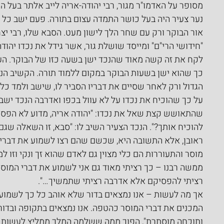
נער צעיר היה בעל כושר התמדה עצום בתורה. פעם ישב כל ה
"חידושי הרי"ם" ומייסד שושלת גור, אשר גידל את נכדו יהודה
לקח את זה קשה מאוד שהנכד ישן בשעה כזו של הבוקר. העיר
כך שהוא ישן בשעות הבוקר במקום ללמוד תורה. הקשיב הנכ
הגדול ורק לאחר שסיים את דבריו הסביר לו, שישב ולמד כל 
על כך שהוכיח את נכדו על לא עוול בכפו ואדרבה הנכד ישב 
שהתאושש קצת שאל את נכדו: "יהודה אריה, מדוע לא הפסקת
להוכיח אותך?". הנכד הצעיר השיב לו: "סבא, זו השאלה שגם 
ראובן, אלא התשובה היא, שכשם שהם רצו לשמוע את דברי ה
מוסר והתעוררות הם כלי מצוין גם לאדם שהוא זך ונקי וזו ל
ממשה רבנו – כך רציתי מאוד גם אני לשמוע את דברי המוסר ש
רציתי להפסיקם אלא אדרבה רציתי שתמשיך…".
אך מה לעשות – אנו נמצאים בדור שלא אוהב כל כך לשמוע ד
המכנים את דברי המוסר כהטפה. אנו נמצאים בתקופה ובדור
ותוכחה מוסתרת", הפוך ממה ששלמה המלך ממליץ לעשות 