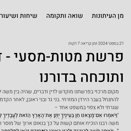
מן העיתונות
שואה ותקומה
שיחות ושיעורי
21 בספט׳ 2024
זמן קריאה 7 דקות
פרשת מטות-מסעי - ד
ותוכחה בדורנו
מקום מרכזי בפרשתנו מוקדש לדין ודברים, שהיה בין משה לבין
להתנחל בעבר הירדן המזרחי. בני גד ובני ראובן, לאחר הקד
שגרתי ולא צפוי במשפט אחד –
"
וַיֹּאמְרוּ אִם־מָצָאנוּ חֵן בְּעֵינֶיךָ יֻתַּן אֶת־הָאָרֶץ הַזֹּאת לַעֲבָדֶיךָ לַאֲ
משה רבנו הוכיח אותם קשות על כך
בנאום ארוך
של מוסר ו