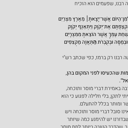
רבנו, שפעמים הוא הוכיח 
לְמִן־הַיּוֹם אֲשֶׁר־יָצָאתָ׀ מֵאֶרֶץ מִצְרַיִם 
ַפְתֶּם אֶת־יְקֹוָק וַיִּתְאַנַּף יְקֹוָק 
ִׁחֵת עַמְּךָ אֲשֶׁר הוֹצֵאתָ מִמִּצְרָיִם 
ּבְמַסָּה וּבְקִבְרֹת הַֽתַּאֲוָה מַקְצִפִים 
רבנו רק ברמז, כפי שכתב רש"י 
ות שהכעיסו לפני המקום בהן, 
ל".
בה באמירת דברי מוסר ותוכחה, 
י לתקן, בלי חלילה לפגוע כי הוא 
ר ומותר בכלל להתעלם.
ו סובל דברי מוסר ותוכחה ויש 
שבדורנו יש להימנע כמה שיותר 
ר, שהדרך הטובה ביותר לתת מוסר 