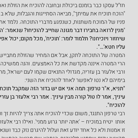
חז"ל עסקו כבר בזמנם ביכולת ובחובה להוכיח את הזולת ו
"הוכח תוכיח את עמיתך", מביאה הסתייגות והגבלות, שלא ב
פניו של המוכח משתנות, כשנפגע מדברי התוכחה. נלמד את הס
"
מנין לרואה בחבירו דבר מגונה שחייב להוכיחו? שנאמר: 'הוכ
שיחזור ויוכיחנו? תלמוד לומר: 'תוכיח', מכל מקום; יכול אפ
עליו חטא'…".
המטרה של התוכחה לתקן, אבל אם המחיר שהזולת מתבייש ונ
הרי המטרה איננה מקדשת את כל האמצעים. והנה ממשיכה ה
ורבי אלעזר בן עזריה, מגדולי התנאים שקמו לעם ישראל, מ
בימיהם לא נטו לאפשר לאחד להוכיח את השני:
"תניא, א"ר טרפון: תמה אני אם יש בדור הזה שמקבל תוכחה
עיניך, אמר לו טול קורה מבין עיניך. אמר רבי אלעזר בן עזר
להוכיח".
רבי טרפון התנגד, משום שכדי להוכיח אתה צריך להיות זך ו
אותו  יטיח במוכיח – 'אתה יותר גרוע ממני'. ואילו רבי אלעז
זו אמנות ולא כל אחד יודע זאת ועלול להיגרם נזק כבד ושנא