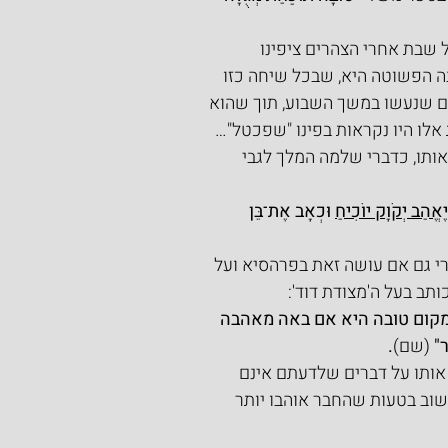
ל שבת אחרי הצהרים ציפינו 
ה הפשוטה היא, שבכל שיחה כזו 
ים שנעשו במשך השבוע, תוך שהוא 
אלו היו נקראות בפינו "שפכטל"…
אותו, כדברי שלמה המלך לגבי 
יֶאֱהַב יְקֹוָק יוֹכִיחַ
 וּכְאָב אֶת־בֵּן 
י גם אם עושה זאת בפרהסיא ועל 
ותב בעל ה'מצודת דוד':
מקום טובה היא אם באה מאהבה 
"
 (שם)
.
אותו על דברים שלדעתם אינם 
חשוב בטעות שהחבר אוהבו יותר 