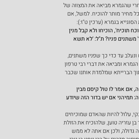
אחרי שהגמרא מביאה את המצווה של 
כל מחיר מותר להוכיח. למשל, אם 
וגייא בגמרא (ערכין ט"ז:):
ח תוכיח', הוכיחו ולא קבל מנין 
י' משתנים פניו? ת"ל: 'לא תשא 
עלב עד כדי כך שפניו משתנים, 
גמרא ומביאה את דברי רבי טרפון 
תוך הברייתא שמלמדת אותנו שכבר 
, אם אמר לו טול קיסם מבין 
יה: תמיהני אם יש בדור הזה שיודע 
נקי, עלול להיות שהאדם שמוכיחים 
ר בן עזריה טוען, שלהוכיח את הזולת 
ה גדולה, ולכן אם אתה לא ממש 