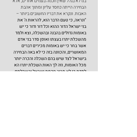
בנו לא בגלל שאין חכמה בעמים אחרים, אלא 
הבחירה הייתה כחסד עליון ומתוך אהבת 
האבות. ונקרא את דבריו החשובים ביותר –
"ונראה, כי טעם הדבר הוא, להראות ה' את 
בני ישראל הדור ההוא וכל דור ודור כי יש 
באומות גדולים בהבנה ובהשכלה, וצא ולמד 
מהשכלת יתרו בעצתו ואופן סדר בני אדם 
אשר בחר כי יש באומות מכירים דברים 
המאושרים, והכוונה בזה כי לא באה הבחירה 
בישראל
לצד שיש בהם השכלה והכרה יותר 
מכל האומות, וזה לך האות השכלת יתרו הא 
למדת כי לא מרוב חכמת ישראל והשכלתם 
בחר ה' בהם אלא לחסד".
הרש"ר הירש
 מלמדנו, שהמבנה שהציע יתרו 
למשה רבנו, הרכב של ארבע ערכאות 
שיפוטיות  שרי אלפים, שרי מאות, שרי 
חמישים ושרי עשרות, הוא הדגם גם לדורות 
הבאים. וזה לשונו –
"…וכשם שבימי משה רבנו היו מתחתיו ארבע 
ערכאות שיפוט, זו למעלה מזו, כן היו גם 
בדורות המאוחרים, בימי המדינה היהודית, 
ארבעה סוגים של בתי דין, זה למעלה מזה, 