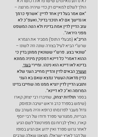
לא נרתע מאיומים שישרפו את רכושו ולא 
הולך לשלם למאיים רק כדי שיהיה מרוצה –
"אם אמר בעל דין אחד לדיין: 'אשרוף כרמך 
או גדישך אם לא תזכני בדיני', ואעפ"כ לא 
עזב הדיין לדין אמת בדיניו ולא הטה המשפט 
מפני היראה".
הריב"א
 (מבעלי התוס') מסביר את הגמרא 
שרש"י הביא לעיל בצורה שונה וזה לשונו –
"שונאי בצע. פרש"י ששונאין ממונן בדין כי 
ההוא דאמרי' כל דיינא דמפקין מיניה ממונא 
בדינא לאו דיינא הוא נינהו. ומיירי 
בעני 
ועשיר
 הבאים לדין והדיין מחייב העני שלא 
כדין מדאגת העשיר נמצא שאם בא העני 
ותובע הדיין לדין יוציא ממנו מה שחייבו בדינו 
המרומה וא"כ לא דיינא".
בספר 
תולדות יצחק
, שחיברו רבי יצחק קארו 
(שימש בספרד כרב וראש ישיבה וכפוסק 
גדול מעבר לפרנסתו כרופא והיה מעורב עם 
הבריות, ממגורשי ספרד ודודו של רבי יוסף 
קארו, נאלץ לברוח גם מפורטוגל לשם הגיע 
לאחר גרוש ספרד ואין ידוע אם הגיע בסופו 
של דבר לארץ ישראל), מצאנו שאלה שרבים 