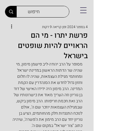
4 בספט׳ 2024
זמן קריאה 9 דקות
פרשת יתרו - מי הם
הראויים להיות שופטים
בישראל
מסופר על הרב יהודה-ליב פישמן מימון, מי 
שהיה שר הדתות הראשון במדינת ישראל 
ומחותמי מגילת העצמאות, שהיה לו חלום 
וחזון גדול לחדש את הסנהדרין עם הקמת 
המדינה. הרב מימון היה ידידו האישי של דוד 
בן גוריון וזה העריך מאוד את כישרונותיו של 
הרב ואת חכמת חריפותו. הרב מימון ביקש, 
שבמגילת העצמאות יוזכר שם ה', אולם 
לנוכח התנגדות חלק מהחותמים, הציע בן 
גוריון יחד עם הרב מימון את ה'פשרה', שיהיה 
כתוב "צור ישראל" במקום שם ה'.