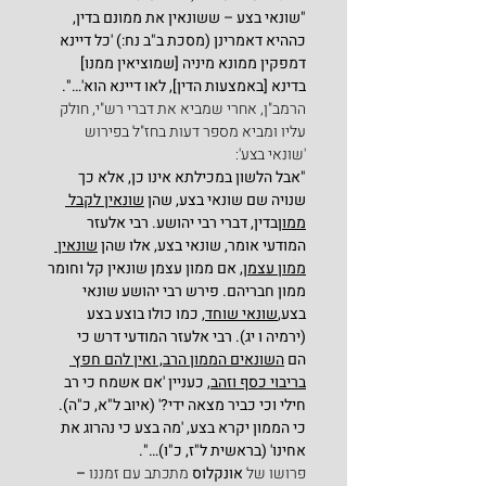
"שונאי בצע – ששונאין את ממונם בדין, 
כההיא דאמרינן (מסכת ב"ב נח:) 'כל דיינא 
דמפקין ממונא מיניה [שמוציאין ממנו] 
בדינא [באמצעות הדין], לאו דיינא הוא'…".
הרמב"ן, אחרי שמביא את דברי רש"י, חולק 
עליו ומביא מספר דעות בחז"ל בפירוש 
'שונאי בצע':
"אבל הלשון במכילתא אינו כן, אלא כך 
שנויה שם שונאי בצע, שהן 
שונאין לקבל 
ממון
בדין, דברי רבי יהושע. רבי אלעזר 
המודעי אומר, שונאי בצע, אלו שהן 
שונאין 
ממון עצמן,
 אם ממון עצמן שונאין קל וחומר 
ממון חבריהם. פירש רבי יהושע שונאי 
בצע,
שונאי שוחד,
 כמו כולו בוצע בצע 
(ירמיה ו יג). רבי אלעזר המודעי דרש כי 
הם 
השונאים הממון הרב, ואין להם חפץ 
בריבוי כסף וזהב
, כעניין 'אם אשמח כי רב 
חילי וכי כביר מצאה ידי?' (איוב ל"א, כ"ה). 
כי הממון יקרא בצע, 'מה בצע כי נהרוג את 
אחינו' (בראשית ל"ז, כ"ו)…".
פרושו של
 אונקלוס 
מתכתב עם זמננו
 – 