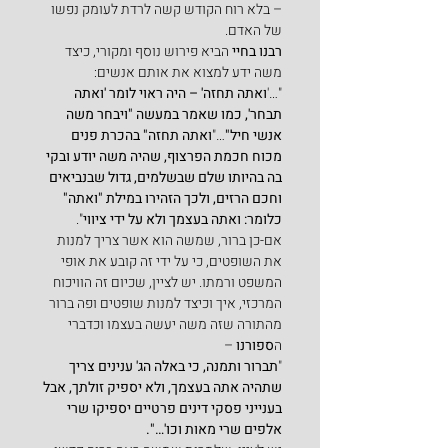
– בלא רוח הקודש קשה לרדת לעומק נפשו 
של האדם.
רבנו בחיי
 הביא פירוש נוסף ומקורי, כיצד 
משה ידע למצוא את אותם אנשים:
"…'
ואתה תחזה' – היה ראוי לומר 'ואתה 
תבחר', כמו שאמר במעשה "ויבחר משה 
אנשי חיל"
…"
ואתה תחזה" בהכרת פנים 
מכוח חכמת הפרצוף, שהיה משה יודע ובקי 
בה בהיותו שלם שבשלמים, גדול שבנביאים 
וחכם הרזים, ולכך הזהירו במילת "ואתה" 
כלומר: ואתה בעצמך ולא על ידי ציווי
".
אם-כן ברור, שמשה הוא אשר צריך למנות 
את השופטים, כי על ידי זה קובע את אופי 
המשפט ורמתו. יש לציין, שכיום זה הוויכוח 
המרכזי, איך וכיצד למנות שופטים ופה ברור 
מהתורה שזה משה יעשה בעצמו וכדברי 
ה
ספורנו
 –
"
תברור ותמנה, כי באלה הג' ענינים צריך 
שתהיה אתה בעצמך, ולא יספיק זולתך, אבל 
בענייני פסקי דינים פרטיים יספיקו שרי 
אלפים שרי מאות וכו'…".