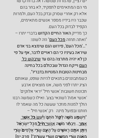
יש לציין, שלמרות שמשה ראה ברוח קדשו 
מי הם המתאימים לתפקיד, לא בחר בהם 
אלא רק אחרי שסרק ובדק בכל העם, ולמרות 
שכבר היו בידיו מספר אנשים מתאימים, 
הקפיד לבדוק בכל העם.
כך מדייק 
האור החיים הקדוש
 בדברי יתרו – 
"ואתה תחזה 
מכל העם
" וזה לשונו:
"…'מכל העם', פירוש הגם שימצא בני אדם 
שיראה בעיניו כי הם ראויים לדבר, אף על פי 
כן לא יהיה מתרצה בהם עד 
שיבקש כל 
העם
 וייקח הגדול שבכולם בכל בחינה 
מבחינות הטובות המנויות בדבריו".
כשמתבוננים בתנאים להיות שופט, שאותם 
הציג יתרו לפני משה, אנו מוצאים ארבע 
תכונות חשובות 'אנשי חיל' 'יראי אלוקים' 
'אנשי אמת' ו'שונאי בצע'. ואילו כשמשה רבנו 
הולך למנות מוזכר שעשה כל מה שאמר לו 
חותנו ובפועל מינה   רק 'אנשי חיל' –
"וַיִּשְׁמַ֥ע מֹשֶׁ֖ה לְק֣וֹל חֹתְנ֑וֹ 
וַיַּ֕עַשׂ כֹּ֖ל אֲשֶׁ֥ר 
אָמָֽר
.. וַיִּבְחַ֨ר מֹשֶׁ֤ה 
אַנְשֵׁי־חַ֙יִל֙ 
מִכָּל־יִשְׂרָאֵ֔ל 
וַיִּתֵּ֥ן אֹתָ֛ם רָאשִׁ֖ים עַל־הָעָ֑ם שָׂרֵ֤י אֲלָפִים֙ שָׂרֵ֣י 
מֵא֔וֹת שָׂרֵ֥י חֲמִשִּׁ֖ים וְשָׂרֵ֥י עֲשָׂרֹֽת"[  פרק יח]