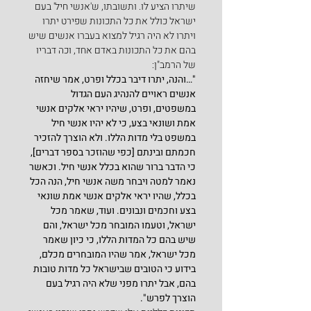
שיתרו הציע לו. ותשובתו, ש'אנשי חיל' בעם 
ישראל כולל את כל התכונות שפירט יתרו 
ויתרו לא היה רגיל למצוא בעברו אנשים שיש 
בהם את כל התכונות באדם אחד, וכה דבריו 
של הרמב"ן:
"…והנה, יתרו דיבר בכלל ופרט, אמר שיחזה 
אנשים ראויים להנהיג העם הגדול 
במשפטים, ופרט, שיהיו יראי אלקים אנשי 
אמת ושונאי בצע, כי לא יהיו אנשי חיל 
במשפט בלי מדות הללו. ולא הוצרך להזכיר 
חכמתם ובינתם [כפי שהוזכר בספר דברים], 
כי הדבר ברור שהוא בכלל אנשי חיל. וכאשר 
נאמר למטה ויבחר משה אנשי חיל, הנה הכל 
בכלל, שהיו יראי אלקים אנשי אמת שונאי 
בצע וחכמים ונבונים. ועוד, שאמר מכל 
ישראל, וטעמו המובחר מכל ישראל, והם 
שיש בהם כל המדות הללו, כי כיון שאמר 
מכל ישראל, אמר שהיו המובחרים מכלם, 
בידוע כי הטובים שבישראל כל מדות טובות 
בהם, אבל יתרו מפני שלא היה רגיל בעם 
הוצרך לפרש".