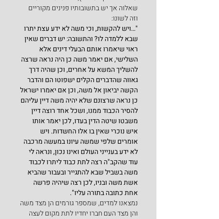
שאלוה אך יש בתשובותיו פנינים מקוריים 
וזה לשונו:
"…ויש להקשות, וכי משה לא ידע עצת יתרו 
שבא ללמדה לו? והתשובה: יש דברים שאין 
ראוי שיאמרו אותם הבעלי דינים אלא 
השלישי, אם יאמר משה כן היה נראה שרצה 
להשליך המשא על אחרים, וכן שהיה דרך 
גאווה שהדברים הקלים ישפוטו הם והדבר 
הקשה יביאון אל משה, וכן אם יאמרו ישראל 
כן נראה שרצונם שלא יהיה משה דיין עליהם 
להסיר הכבוד ממנו, ושכל אחד רוצה דיין 
משבטו שיטה הדין בעדו, לכן יאמר אותו 
איש נוכרי שאין בו אלו החשדות. ויש 
אומרים שלפי שמשה עיונו במעשה מרכבה 
לא ידע בענייני העולם ואינו נכון, ונראה לי 
עוד שהקב"ה רצה לתת כבוד ליתרו לכבוד 
משה בשביל שבא להתגייר ובעבור שהביא 
אשת משה ובניו, לכן רצה שיהיה פרשה 
אחת כתובה בתורה עליו".
נמצאנו למדים, שמספר גורמים הן מצד משה 
והן מצד העם חברו יחדיו לתת מקום לעצה 