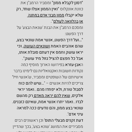
"דסנן לקבלא ממון" 
ומסביר הרמב"ן את 
כוונת אונקלוס
 "ואין הממון אצלו שחד, רק 
שלא יקבלו 
ממון מבני אדם במתנה 
או
בהלוואה לעולם
".
ומסכם הרמב"ן את הבנת 'שנאת הבצע' על 
דרך הפשט:
"…ועל דרך הפשט, אנשי אמת שונאי בצע, 
שהם אוהבים האמת 
ושונאים העושק,
 וכי 
יראו עושק וחמס אין דעתם סובלת אותו, 
אבל כל חפצם להציל גזול מיד עושק".
ה
אבן-עזרא 
בפירושו הארוך מוסיף כמה 
נקודות חשובות ואקטואליות גם לימינו בדבר 
אישיותם של השופטים ומסביר, ש'אנשי חיל' 
צריכים להיות אנשים – "
…שיש להם כוח 
לסבול טורח, ולא יפחדו מהם
…
ואמר יראי 
אלקים, 
שאין להם יראה מאדם 
רק מהשם 
לבדו
…
ואמר יתרו אנשי אמת, שאינם כזבנים. 
שונאי בצע ממון, והם נודעים ככה למראה 
עיני אדם
".
דעת זקנים מבעלי התוס' 
וכן ראשונים רבים 
מסבירים את המושג 'שונא בצע', בכך שהדיין 