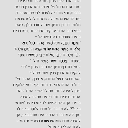
הרב יהודה ליב מימון כתב עשרות ספרים 
ואת חזונו הגדול על חידוש הסנהדרין פרסם 
ברבים, וכאשר רצה לעבור לפסים מעשיים, 
פנה לראש הממשלה שיעזור לו לממש את 
חלומו. דוד בן גוריון, שהיה חובב תנ"ך, ציטט 
בפני הרב את הפסוקים מפרשתנו, המדברים 
במינוי שופטים בעם ישראל –
"וְאַתָּ֣ה תֶחֱזֶ֣ה מִכָּל־הָ֠עָם 
אַנְשֵׁי־חַ֜יִל יִרְאֵ֧י 
אֱלֹק֛ים אַנְשֵׁ֥י אֱמֶ֖ת שֹׂ֣נְאֵי בָ֑צַע 
וְשַׂמְתָּ֣ עֲלֵהֶ֗ם 
שָׂרֵ֤י אֲלָפִים֙ שָׂרֵ֣י מֵא֔וֹת שָׂרֵ֥י חֲמִשִּׁ֖ים וְשָׂרֵ֥י 
עֲשָׂרֹֽת… וַיִּבְחַ֨ר מֹשֶׁ֤ה 
אַנְשֵׁי־חַ֙יִל
…".
שאל דוד בן-גוריון את הרב מימון – "כדי 
להקים סנהדרין צריך שופטים לפי 
הסטנדרטים של התורה, אם-כך, 'אנשי חיל' 
יכולים אנו למצוא גם היום, אף 'יראי אלוקים' 
ניתן למצוא כיום ואפילו 'אנשי אמת' שהם 
אמנם נדירים יותר בימינו אפשר למצוא 
בינינו. אך האם אפשר למצוא בימינו 'שונאי 
בצע'??! לא מדובר על אדם הלוקח בצע ח"ו 
ואף לא מדובר באדם שאינו אוהב בצע, אך 
למצוא אדם שממש
 שונא
 בצע – זה ממש 
לא נראה לי מציאותי".