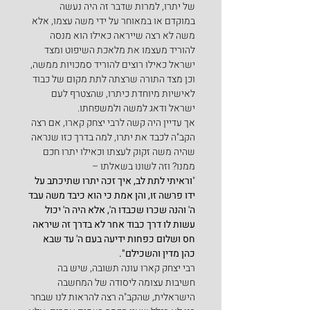
של יתרו, למרות שדבר זה היה נעשה 
במוקדם או במאוחר על ידי משה עצמו, אלא 
משה לא רצה שייראה כאילו הוא מנסה 
להוריד מעצמו את מלאכת השיפוט ומצד 
ישראל כאילו רוצים להוריד סמכויות ממשה, 
וכן מצד התורה שרצתה לתת מקום של כבוד 
לאישיות מיוחדת כיתרו, שהצטרף לעם 
ישראל ודאג למשה ולמשפחתו.
אך עדיין היה קשה לרבי יצחק קארו, אם רצה 
הקב"ה לכבד את יתרו, למה בדרך כזו שנראה 
שהיה משה זקוק לעצתו וכאילו יתרו חכם 
ממנו? וזה לשונו בשאלתו –
"
וראיתי לתת לב, איך זכה יתרו שתיכתב על 
ידו פרשה זו, והן אמת כי הוא כיבד משה עבד 
ה' והנה שכרו שכבדו ה', אלא היה ה' יכול 
עשות לו דרך כבוד אחר לא בדרך זה שיראה 
חס ושלום כפחות ידיעה בעם ה' עד שבא 
כהן מדין והשכילם".
רבי יצחק קארו עונה תשובה, שיש בה 
חשיבות עצומה ליסודה של המחשבה 
הישראלית, שהקב"ה רצה להראות לנו שבחר 