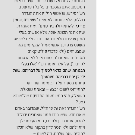
תכונות כלליות אלו שדרש יתרו שיהיו באנשי 
המשפט, אינם מוסכמים על כל הפרשנים. 
רש"י פירש, ש'אנשי חיל' זו אינה הגדרה 
כוללת, אלא כוונתה לאנשים 
"עשירים, שאין 
צריכין להחניף ולהכיר פנים
". זאת אומרת, 
שזו איננה תכונת אופי, אלא אנשים בעלי 
ממון שאינם תלויים באחרים ויכולים לשפוט 
משפט צדק וכן 'אנשי אמת' המקיימים מה 
שמבטיחים (ולא כדברי פוליטיקאים 
מסוימים שאמרו 'הבטחנו אבל לא הבטחנו 
לקיים…'). על אלה אומר רש"י "
אלו בעלי 
הבטחה, שהם כדאי לסמוך על דבריהם, שעל 
ידי כן יהיו דבריהם נשמעין".
פתחנו בספור על הרב מימון שנדרש 
להתייחס לשונאי בצע – ובאמת נשאלת 
השאלה, מהי המשמעות המדויקת של 'שונא 
בצע'?
רש"י הגדיר זאת על פי חז"ל, שמדובר באדם 
שאם יודע שיש בידו ממון שאחרים יכולים 
לתבוע אותו בדין ולחייבו, הוא מעצמו ילך 
וייתן להם ולא ינסה לדון בתקוה שלא יוכלו 
להוכיח שזה שלהם, וזה לשונו –