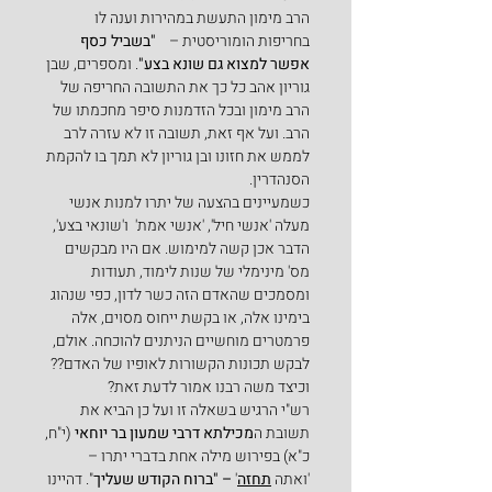
הרב מימון התעשת במהירות וענה לו 
בחריפות הומוריסטית –    
"בשביל כסף 
אפשר למצוא גם שונא בצע"
. ומספרים, שבן 
גוריון אהב כל כך את התשובה החריפה של 
הרב מימון ובכל הזדמנות סיפר מחכמתו של 
הרב. ועל אף זאת, תשובה זו לא עזרה לרב 
לממש את חזונו ובן גוריון לא תמך בו להקמת 
הסנהדרין.
כשמעיינים בהצעה של יתרו למנות אנשי 
מעלה 'אנשי חיל', 'אנשי אמת'  ו'שונאי בצע', 
הדבר אכן קשה למימוש. אם היו מבקשים 
מס' מינימלי של שנות לימוד, תעודות 
ומסמכים שהאדם הזה כשר לדון, כפי שנהוג 
בימינו אלה, או בקשת ייחוס מסוים, אלה 
פרמטרים מוחשיים הניתנים להוכחה. אולם, 
לבקש תכונות הקשורות לאופיו של האדם?? 
וכיצד משה רבנו אמור לדעת זאת?
רש"י הרגיש בשאלה זו ועל כן הביא את 
תשובת ה
מכילתא דרבי שמעון בר יוחאי 
(י"ח, 
כ"א) בפירוש מילה אחת בדברי יתרו – 
'ואתה
תחזה
'
 – "ברוח הקודש שעליך
". דהיינו 