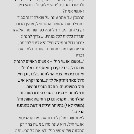
ולכאורה מה עם 'יראי אלוקים' 'שונאי בצע' 
ו'אנשי אמת'? 
הרמב"ן על אתר עונה על שאלה זו ומסביר 
בתחילה את המושג 'אנשי חיל', שאין מדובר 
רק בלוחם וגיבור-מלחמה כפי שנדמה, אלא זו 
הגדרה כללית לכל מנהיג, שצריך להנהיג 
ציבור גדול והמילה 'חיל' היא כינוי לחכמה, 
זריזות ועוצמה בתחומים שונים. נלמד את 
דבריו –
"…וטעם 'אנשי חיל' – אנשים ראויים להנהיג 
עם גדול, כי כל קיבוץ ואוסף יקרא 'חיל', 
ואיננו ביוצאי צבא המלחמה בלבד, וכן חיל 
גדול מאד (יחזקאל לז י)…והנה יקרא 'איש 
חיל' במשפטים, החכם הזריז והישר. 
ובמלחמה – הגיבור הזריז היודע מערכות 
המלחמה, ותקרא גם כן האישה אשת חיל 
(משלי לא י) בהיותה זריזה ויודעת בהנהגת 
הבית…".
לאחר שהרמב"ן לימדנו את פירוש הביטוי 
'אנשי חיל', הוא עונה מדוע משה בחר רק 
התכונה של 'אנשי חיל' ולא את כל הרשימה 