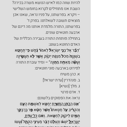
להיות שווה כמו לאיש הנושא משרה בכירה?
השבת אנו מתחילים לקרוא בחומש השלישי 
– ויקרא. בפרשתנו, על פניו נראה, שאנו אכן 
מוצאים תשובה לשאלתנו. בפרק ד' 
בפרשתנו, התורה מלמדת אותנו מה דינם של 
ארבעה חוטאים שונים.
בתחילה פותחת התורה בעבירה הכללית של 
האדם החוטא בשוגג:
"
דַּבֵּ֞ר אֶל־בְּנֵ֣י יִשְׂרָאֵל֘ לֵאמֹר֒ נֶ֗פֶשׁ כִּֽי־תֶחֱטָ֤א 
בִשְׁגָגָה֙ מִכֹּל֙ מִצְוֹ֣ת יְקֹוָ֔ק אֲשֶׁ֖ר לֹ֣א תֵעָשֶׂ֑ינָה 
וְעָשָׂ֕ה מֵאַחַ֖ת מֵהֵֽנָּה" – 
ומיד עוברת התורה 
לפירוט בארבעה סוגי חוטאים:
א. כהן משיח
ב. סנהדרין [עדת ישראל]
ג. מלך [נשיא]
ד. אדם פרטי
נראה את הפסוקים בלשונם:
"
אִ֣ם 
הַכֹּהֵ֧ן הַמָּשִׁ֛יחַ
 יֶחֱטָ֖א לְאַשְׁמַ֣ת הָעָ֑ם 
וְהִקְרִ֡יב עַ֣ל חַטָּאתוֹ֩ אֲשֶׁ֨ר חָטָ֜א פַּ֣ר בֶּן־בָּקָ֥ר 
תָּמִ֛ים לַיקֹוָ֖ק לְחַטָּֽאת
…
וְאִ֨ם 
כָּל־עֲדַ֤ת 
יִשְׂרָאֵל֙
 יִשְׁגּ֔וּ וְנֶעְלַ֣ם דָּבָ֔ר מֵעֵינֵ֖י הַקָּהָ֑ל וְ֠עָשׂוּ 