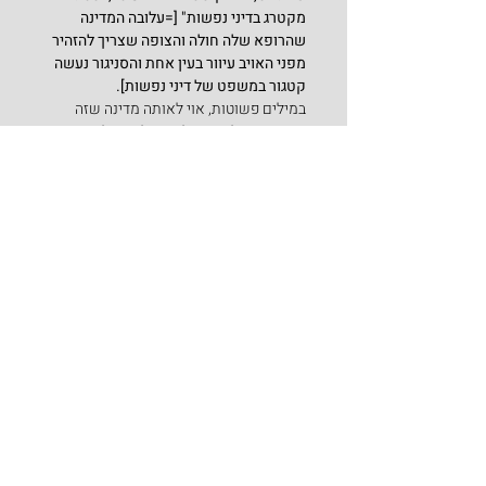
מקטרג בדיני נפשות" [=עלובה המדינה 
שהרופא שלה חולה והצופה שצריך להזהיר 
מפני האויב עיוור בעין אחת והסניגור נעשה 
קטגור במשפט של דיני נפשות].
במילים פשוטות, אוי לאותה מדינה שזה 
שהיה צריך לשמור ולרפא ולסנגר לא עשה 
ולא יכול לעשות את תפקידו.
לסיכום, כל נושאי התפקידים חייבים לשמש 
דוגמא אישית ודינם חמור יותר מאשר 
אחרים. הכהן הגדול, שהוא דמות ייצוגית, 
המסמל את אחדות-ישראל, חייב להיות 
מושלם בהנהגתו הציבורית והפרטית ולכן אם 
חלילה חטא אפילו בחטא פרטי "קטן", הוא 
משלם מחיר יקר יותר מאשר איש רגיל 
מהשורה. אמת – אין בתורתנו הקדושה 
שוויון בפני החוק, אלא הבכיר משלם יותר על 
חטאיו מאשר היהודי הפשוט. אלא שכאשר 
מדברים על שוויון בפני החוק, דואגים 
שלבכירים יהיה עונש לפחות כמו לזוטרים 
(מה שקרוי מבחן בוזגלו), אך בתורת ישראל 
פשוט הדבר שהבכיר נענש בחומרה גדולה 