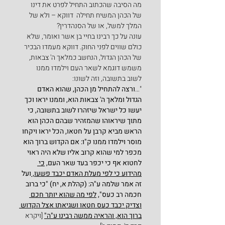
מה הסיבה שהכתוב התחיל לפרט את דינו 
של הכהן המשיח תחילה  דווקא – ולא של 
המלך למשל, או של הסנהדרין?
עונה על כך רבינו בחיי בן אשר ואומר, שלא 
כולם שווים לפני החוק. דווקא מעמדו הבכיר 
של הכהן הגדול, הנחשב כמלאך ה' צבאות, 
משמש דוגמא לשאר העם וילמדו ממנו 
לשוב בתשובה, וזה לשונו:
"…
ורצה להתחיל מן הכהן, שהוא האדם 
הגדול ומלאך ה' צבאות הוא, וממנו יראו וכך 
יעשו כל ישראל שיזהרו לשוב בתשובה, כי 
מתוך שיראוהו שהמזהיר שבהם הכהן הוא 
הראש מביא קרבן על חטאו, הכל יראו ויקחו 
מוסר וילמדו ממנו ק"ו: אם הקדוש ברוך הוא 
מכפר למי שהוא קרוב אליו שלא היה ראוי 
לחטוא אף כי יכפר בעד שאר העם, 
כי 
מהידוע כי לפי מעלת האדם יכבד פשעו, 
ועל 
זה אמר שלמה ע"ה: (קהלת א, יח) "כי ברוב 
חכמה רב כעס", 
לפי מה שהוא יותר חכם 
וצדיק יכבד כעס חטאו ושגיאתו אצל הקדוש 
ברוך הוא, והראיה ממשה רבינו ע"ה"
 [ויקרא 