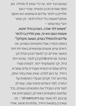
ועונשו כבד יותר, עד כדי שאין לו מחילה. נזק 
נוסף שגורם הכהן המשיח, שהרי העם 
תלויים בו לכפר עליהם וכשחוטא הוא חושף 
אותם לאשמה בלי יכולת לכפר. וכן אומר 
רש"י בפרשתנו –
"פשוטו לפי אגדה, כשכהן גדול חוטא, 
אשמת העם הוא זה, שהן תלויין בו לכפר 
עליהם ולהתפלל בעדם, ונעשה מקולקל".
באופן הכפרה
אצל החוטאים השונים, אנו 
רואים שיש אנשים שנושאים באחריות יותר 
מאשר אחרים. כך למשל הכהן הגדול וכן 
הציבור מביאים
 פר
כקרבן לכפר, שהוא יותר 
גדול, יקר ומשמעותי יותר, לעומת שעיר 
עיזים שמביא הנשיא ושעירת עזים שמביא 
היחיד. עד כאן למדנו, שאין שווין בפני החוק.
בפירוש 'הדר זקנים' מבעלי התוספות על 
התורה, לפני כשלוש-מאות שנה, שמו לב 
לעוד פרט המבדל את החוטאים השונים. בכל 
שלושת החוטאים האחרים, כשמביאים את 
קרבנם, לא נאמר שם 
ריח ניחוח לה'
 – מה 
שאין כן בחטאת היחיד, שלמרות חטאו, אחרי 