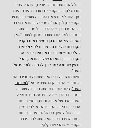
יכול להתרחש ביום הכפורים, כשהוא היחיד 
הנכנס לקודש הקודשים בעבודת היום. והיות 
ואף אחד לא יודע את העבירה שעשה בקודש 
הקודשים, לכן הקב"ה מכשילו בהוראת הלכה 
בשוגג וזו הדרך שלו לכפר על מה שעשה 
בסתר. נלמד את תשובתו מתוך לשונו: 
"..אך 
הסיבה היא אם הכהן המשיח אינו מקריב 
הקרבנות של יום הכיפורים לפני ולפנים 
כהלכתם – אשר שם אין איש יודע…אז 
הקדוש ברוך הוא מכשילו בהוראה, והכל 
יודעין שהוא עצמו צריך לכפרה ולא כפר על 
העם".
תשובתו זו של רבי מאיר-שמחה מסבירה את 
הכתוב, שאם הכהן המשיח יחטא 
"
לאשמת 
העם"
, זאת אומרת מעשה העבירה שעשה 
בסתר גרם לכך שלא כיפר על העם ונמצא 
העם במצב של אשם, והתיקון נעשה עתה 
אחרי שחטא בשוגג בפרהסיא. לפי המשך 
דבריו של ה'משך חכמה' גם מיושב הכתוב, 
שאת הכפרה בפר הוא עושה לפני פרכת 
הקודש – שהרי שם קלקל.