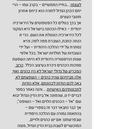
לעצמו;
 …בחייו הממשיים – בקרב עמו – הרי 
יחס הכהן הגדול לתורה הוא כיחס אחרון 
חוטבי העצים.
אך בכך בטלים כל הפטפוטים על הירארכיה 
יהודית – כאילו הכהונה בישראל היא המקור 
לכל הירארכיה הנוטלת את השם. הרי זו 
הנחה כוזבת, העוברת מפה לפה; והיא 
נסתרת על ידי ההלכה היהודית – ועל ידי 
העובדות של תולדות ישראל. בכל אלפי 
שנות ההיסטוריה היהודית לא היתה השפעת 
סמכות הכהנים ניכרת בעיצוב הכלל. 
הרוב 
המכריע של גדולי ישראל לא היו כהנים; ואף 
אלה מביניהם שהיו כהנים – השפעתם לא 
באה להם הודות לכהונתם, אלא הודות 
לתכונותיהם האישיות
. …והנה נאמר בספר 
דברים יז ט, שהפונה אל בית הדין הגדול יבוא 
שם "אל – הכהנים הלוים ואל – השופט"; 
אך כבר נתבאר דבר זה בספרי שם – 
בהתאמה גמורה עם ההלכה היסודית 
שבפרשתנו: אם יש כהנים ולויים, 
המוכשרים לשבת בבית הדין הגדול, מצוה 