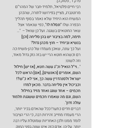
פרק ד', פסוק ג'].
רבי חיים פלטיאל, תלמיד-חבר של המהר"ם 
מרוטנברג, מציין בפירושו לתורה, שהכהן 
המשיח הוא היחיד שלא נאמר בסוף תהליך 
הכפרה שלו 
"ונסלח לו"
, כפי שנאמר אצל 
שאר החוטאים בשגגה. ועל כן שואל –  "…
תימה, למה בציבור יש בהן סליחה [וכן] 
בנשיא וביחיד – חוץ מכהן גדול
?
ועל כך עונה, שאכן מעמדו של כהן-משיח כה 
רם וכשהוא חוטא הרי יש בזה נזק גדול מאוד, 
וזה לשונו:
"…
וי"ל הואיל וכ"ג עשה חטא, [אז יש] חילול 
השם, אומרים [האנשים], [אם] הראש לכל 
ישראל ולסנהדרין עשה כך, אני לא כ"ש?! 
וכביכול אין סליחה בדבר. מכאן למדו 
חכמים – אחד שוגג ואחד מזיד בחילול 
השם, וגם מה שאמרו חכמים ששגגת תלמוד 
עולה זדון
".
דברים חדים כתער! ככל שהאדם בכיר יותר, 
הרי מעמדו מחייב זהירות רבה, כי הרי הציבור 
לומד ממנו ולכן האחריות שמוטלת עליו רבה 
יותר. על-כן, אדם כזה אינו שווה בפני החוק 