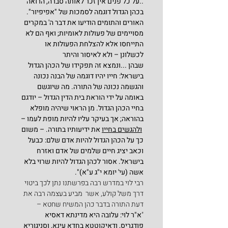
..על כל פנים אין זכר לאותה סברה, הרואה 
בכהן הגדול דוגמה לסמכות של "אפיפיור". 
האורים והתומים הודיעו את דבר ה' במקרים 
מסויימים של פעולות לאומיות; ואף הם לא 
התייחסו אלא להצלחת הפעולות או 
לכשלונן – ולא לאיסור והיתר 
שבהן ...ונמצא זה תפקידו של הכהן הגדול 
בישראל: חייו יהיו דוגמה של הבנה נכונה 
והגשמה נכונה של התורה. מה שיוגשם 
באומה על ידי הוראת בית הדין הגדול – יודגם 
בחיי הכהן הגדול. מן הראוי שיהיה מופלא 
בהוראה; אך בעיקר עליו להיות מופת לעמו –
ולהגשים בחייו
 את ידיעותיו בתורה. – משום 
כך על הכהן הגדול להיות אדם שלם: כבעל 
וכאב יציג חיים שלמים של אדם ואזרח 
בישראל. אסור לכהן הגדול להיות שרוי בלא 
אשה (עי' יומא י"ג ע"א)".
רבי לוי במדרש רבה בפרשתנו נתן לכך ביטוי 
דרך משל קולע, אשר  מביע בעצמה רבה את 
דעת התורה בדבר כהן המשיח שחטא –
"
א"ר לוי: עלובה היא מדינתא דאסיא 
פודגריס, ודאיקוטטא בחדא עינא, וסניגוריא 