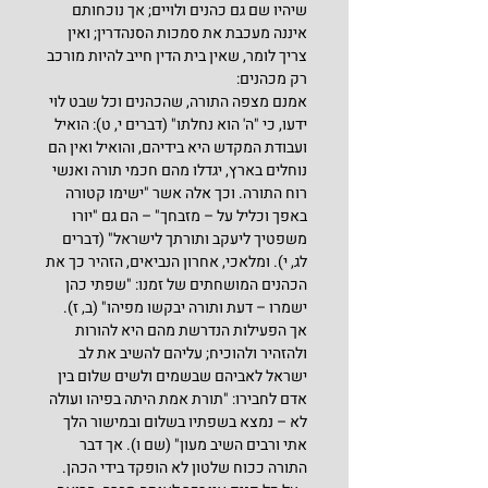
שיהיו שם גם כהנים ולויים; אך נוכחותם 
איננה מעכבת את סמכות הסנהדרין; ואין 
צריך לומר, שאין בית הדין חייב להיות מורכב 
רק מכהנים:
אמנם מצפה התורה, שהכהנים וכל שבט לוי 
ידעו, כי "ה' הוא נחלתו" (דברים י, ט): הואיל 
ועבודת המקדש היא בידיהם, והואיל ואין הם 
נוחלים בארץ, יגדלו מהם חכמי תורה ואנשי 
רוח התורה. וכך אלה אשר "ישימו קטורה 
באפך וכליל על – מזבחך" – הם גם "יורו 
משפטיך ליעקב ותורתך לישראל" (דברים 
לג, י). ומלאכי, אחרון הנביאים, הזהיר כך את 
הכהנים המושחתים של זמנו: "שפתי כהן 
ישמרו – דעת ותורה יבקשו מפיהו" (ב, ז). 
אך הפעילות הנדרשת מהם היא להורות 
ולהזהיר ולהוכיח; עליהם להשיב את לב 
ישראל לאביהם שבשמים ולשים שלום בין 
אדם לחבירו: "תורת אמת היתה בפיהו ועולה 
לא – נמצא בשפתיו בשלום ובמישור הלך 
אתי ורבים השיב מעון" (שם ו). אך דבר 
התורה ככוח שלטון לא הופקד בידי הכהן. 