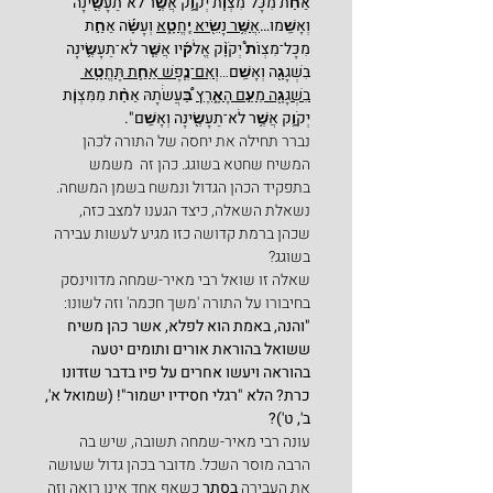
אַחַ֨ת מִכָּל־מִצְוֹ֧ת יְקֹוָ֛ק אֲשֶׁ֥ר לֹא־תֵעָשֶׂ֖ינָה 
וְאָשֵֽׁמוּ…
אֲשֶׁ֥ר נָשִׂ֖יא יֶֽחֱטָ֑א
 וְעָשָׂ֡ה אַחַ֣ת 
מִכָּל־מִצְוֹת֩ יְקֹוָ֨ק אֱלֹק֜יו אֲשֶׁ֧ר לֹא־תֵעָשֶׂ֛ינָה 
בִּשְׁגָגָ֖ה וְאָשֵֽׁם
…
וְאִם־נֶ֧פֶשׁ אַחַ֛ת תֶּחֱטָ֥א 
בִשְׁגָגָ֖ה מֵעַ֣ם הָאָ֑רֶץ
 בַּ֠עֲשֹׂתָהּ אַחַ֨ת מִמִּצְוֹ֧ת 
יְקֹוָ֛ק אֲשֶׁ֥ר לֹא־תֵעָשֶׂ֖ינָה וְאָשֵֽׁם".
נברר תחילה את יחסה של התורה לכהן 
המשיח שחטא בשוגג. כהן זה  משמש 
בתפקיד הכהן הגדול ונמשח בשמן המשחה. 
נשאלת השאלה, כיצד הגענו למצב כזה, 
שכהן ברמת קדושה כזו מגיע לעשות עבירה 
בשוגג?
שאלה זו שואל רבי מאיר-שמחה מדווינסק 
בחיבורו על התורה 'משך חכמה' וזה לשונו:
"והנה, באמת הוא לפלא, אשר כהן משיח 
ששואל בהוראת אורים ותומים יטעה 
בהוראה ויעשו אחרים על פיו בדבר שזדונו 
כרת? הלא "רגלי חסידיו ישמור"! (שמואל א', 
ב', ט')?
עונה רבי מאיר-שמחה תשובה, שיש בה 
הרבה מוסר השכל. מדובר בכהן גדול שעושה 
את העבירה 
בסתר
 כשאף אחד אינו רואה וזה 