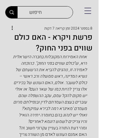
8 בספט׳ 2024
זמן קריאה 7 דקות
פרשת ויקרא - האם כולם
שווים בפני החוק?
אחת האמירות המקובלות בחברה הישראלית 
היא, ש"כולם שווים בפני החוק". כהוכחה 
לאמירה זו, נוהגים להביא את הרשעתם של 
נשיא המדינה, ראש ממשלה ורב ראשי – 
כולם לשעבר. אולם, האם העונש של בכירים 
אלו צריך להיות כמו של שאר העם? או אולי 
יש מקום להקל עמם, עקב ההשפלה שהם 
עוברים בעצם העמדתם לדין ובנפילתם מרום 
מעמדם 'מאיגרא רמה לבירא עמיקתא'? 
ואולי יש לנהוג בהם בחומרה יתירה הואיל 
והיו צריכים לשמש דוגמא לאחרים?
ומהי דעת התורה בעניין עקרוני חשוב זה? 
האם אמנם העונש לאדם מן השורה צריך 