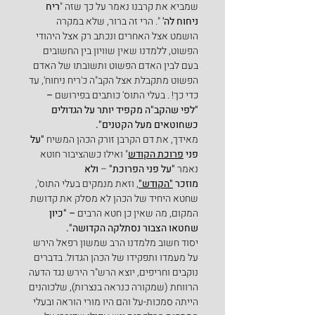
שמביא את קרבנו נאמר על כך שזה "
ריח 
ניחוח לה'
 ". הרי זה ברור, שלא במקרה 
הושמט אצל האחרים ונכתב רק אצל היהודי 
הפשוט, ללמדנו שאין שוויון בין החשובים 
בעם לבין האדם הפשוט ותשובתו של האדם 
הפשוט מתקבלת אצל הקב"ה כ'ריח ניחוח', עד 
כדי כך! . בעלי התוס' כותבים בפירושם 
– 
"לפי שהקב"ה מקפיד יותר על הגדולים 
כשחוטאים מעל הקטנים".
מאידך, את דם הקרבן זורק הכהן המשיח 
"על 
פני 
פרוכת הקודש
" ואילו כשהציבור חוטא 
נאמר 
"על פני הפרוכת"
 – 
ולא 
מוזכר 
"הקודש"
, וזאת מנמקים בעלי התוס', 
שחטא היחיד של הכהן לא מסלק את קדושת 
המקום, מה שאין כן חטא הרבים
 – "כיון 
שחטאו הצבור נסתלקה הקדושה".
יסוד חשוב מלמדנו הרב שמשון רפאל הירש 
על מעמדו ותפקידו של הכהן הגדול. בדברים 
נוקבים וחריפים, יוצא הרש"ר הירש נגד הדעה 
הרווחת (שמקורה כנראה בנצרות), שלכוהנים 
הייתה סמכות-על והם היו מורי הוראה ובעלי 