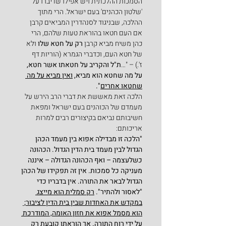
הסמכות ההלכתית ויש אפילו שדיברו על 
'שלטון הכהנים' בעם ישראל. הרי מתוך 
ההלכה, שבניגוד לסנהדרין המביאים קרבן 
אם העם חטאו בהוראת טעות שלהם, הרי 
כהן משיח מביא קרבן 
רק על חטא שלו
 ולא 
של חטא העם, וכדברי הגמרא (הוריות דף 
ז'.) – "…
ת"ל והקריב על חטאתו אשר חטא, 
על מה שחטא הוא מביא, 
ואין מביא על מה 
שחטאו אחרים
".
הלכה זאת מאששת את דברי הרב הירש על 
מעמדם של הכוהנים בעם ישראל ומפאת 
חשיבותם נביאם בקיצורים רבים למרות 
אריכותם:
"הלכה זו מבדילה אפוא בין מעמד הכהן 
הגדול לבין מעמד בית הדין הגדול. הכהונה 
כשלעצמה – ואף הכהונה הגדולה – איננה 
מעניקה כל סמכות. אין זה תפקידו של הכהן 
הגדול לבאר את התורה. אין בדבריו כדי 
"לאסור ולהתיר". 
רק סמלית הוא מייצג 
במקדש את האחדות שבין בית הדין לציבור; 
הוא מסמל אפוא את חזון האומה, המודרכת 
על ידי רוח התורה. אך הוראתו קובעת רק 