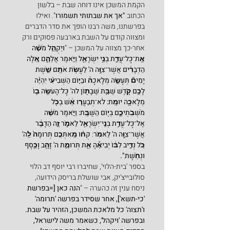
הקמת המשכן אינו דוחה שבת – בלשון 
הכתוב 
"אך את שבתותי תשמורו
". ואילו 
בפרשתנו, משה רבנו הופך את סדר הדברים 
ומצווה קודם על השבת בארבעה פסוקים ורק 
אחר-כך מצווה על המשכן – "
ויַּקְהֵ֣ל מֹשֶׁ֗ה 
אֶֽת־כָּל־עֲדַ֛ת בְּנֵ֥י יִשְׂרָאֵ֖ל וַיֹּ֣אמֶר אֲלֵהֶ֑ם אֵ֚לֶּה 
הַדְּבָרִ֔ים אֲשֶׁר־צִוָּ֥ה ה' לַעֲשֹׂ֥ת אֹתָֽם שֵׁ֣שֶׁת 
יָמִים֘ תֵּעָשֶׂ֣ה מְלָאכָה֒ וּבַיּ֣וֹם הַשְּׁבִיעִ֗י יִהְיֶ֨ה 
לָכֶ֥ם קֹ֛דֶשׁ שַׁבַּ֥ת שַׁבָּת֖וֹן לה' כָּל־הָעֹשֶׂ֥ה ב֛וֹ 
מְלָאכָ֖ה יוּמָֽת: לֹא־תְבַעֲר֣וּ אֵ֔שׁ בְּכֹ֖ל 
מֹשְׁבֹֽתֵיכֶ֑ם בְּי֖וֹם הַשַּׁבָּֽת: וַיֹּ֣אמֶר מֹשֶׁ֔ה 
אֶל־כָּל־עֲדַ֥ת בְּנֵֽי־יִשְׂרָאֵ֖ל לֵאמֹ֑ר זֶ֣ה הַדָּבָ֔ר 
אֲשֶׁר־צִוָּ֥ה ה' לֵאמֹֽר
: 
קְח֨וּ מֵֽאִתְּכֶ֤ם תְּרוּמָה֙ לַֽה' 
כֹּ֚ל נְדִ֣יב לִבּ֔וֹ יְבִיאֶ֕הָ אֵ֖ת תְּרוּמַ֣ת ה' זָהָ֥ב וָכֶ֖סֶף 
וּנְחֹֽשֶׁת".
בספר 'בית-הלוי', שחיברו רבי יוסף דב הלוי 
סולובייצ'יק, אבי שושלת בריסק הידועה, 
ניסח ענין זה כהערה – "
הנה כאן [=בפרשת 
'כי-תשא'], אחר שסידר בפרשה 'תרומה' 
ו'תצוה' כל מלאכת המשכן, הזהיר על שבת. 
ובפרשה 'ויקהל', כשאמר משה לישראל, 