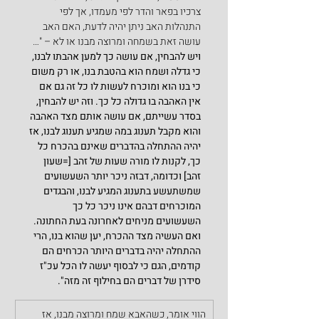
צרכיו בפאר והדר לפי מעמדו, אך לפי 
התנהלות האב ניתן יהיה לדעת, האם האב 
עושה זאת בשמחה ומרוצה מבנו או לא – "…
ויש להבחין, אם עושה כך למען אהבתו לבנו, 
כי גדלה ושמח הוא בהטבת בנו, או רק משום 
כי בנו הוא ומוכרח לעשות לו כל זה גם אם 
אין האהבה בו גדולה כל כך. וזה יש להבחין, 
בסדר עשייתם, אם עושה אותם מצד האהבה 
והוא מקבל תענוג במה שמגיע תענוג לבנו, אז 
יהיה ההתחלה בהדברים שאינם בהכרח כל 
כך, לקנות לו מורה שעות של זהב [=שעון 
זהב] וכדומה, דבזה ניכר יותר השעשועים 
שמשתעשע בתענוג המגיע לבנו, והבגדים 
המוכרחים דבהם אינו ניכר כל כך 
השעשועים מניחים לאחרונה בעת החתונה. 
ואם העשיה מצד ההכרח, יען שהוא בנו, הרי 
ההתחלה יהיה בדברים היותר הכרחים הם 
קודמים, הגם כי לבסוף יעשה לו הכל עכ"ז 
סידרן של דברים הם בחילוף זה מזה".
הווי אומר, כשהאבא שמח ומרוצה מבנו, אז 