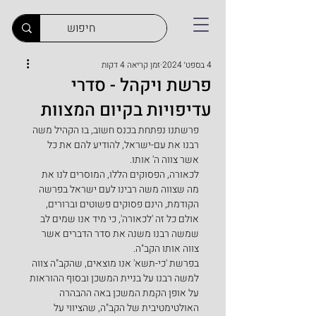
4 בספט׳ 2024
זמן קריאה 4 דקות
פרשת ויקהל - סדרי
עדיפויות בקיום המצוות
פרשתנו נפתחת בכנס חשוב, בו הקהיל משה 
רבנו את עם-ישראל, להודיע להם את כל 
אשר צווה ה' אותו.
לכאורה, הפסוקים הללו, המוסרים לנו את 
מה שצווה משה רבינו לעם ישראל בפרשה 
הקודמת, הינם פסוקים פשוטים וברורים, 
אולם כל זה 'לכאורה', כי מיד אנו שמים לב 
שמשה רבנו משנה את סדר הדברים אשר 
צווה אותו הקב"ה.
בפרשת 'כי-תשא' אנו מוצאים, שהקב"ה צווה 
למשה רבנו על בניית המשכן ובסוף ההוראות 
על אופן הקמת המשכן באה ההבהרה 
האולטימטיבית של הקב"ה, שהציווי על 