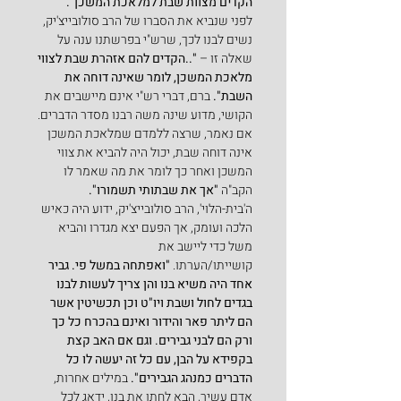
הקדים מצוות שבת למלאכת המשכן".
לפני שנביא את הסברו של הרב סולובייצ'יק, 
נשים לבנו לכך, שרש"י בפרשתנו ענה על 
שאלה זו – 
"..הקדים להם אזהרת שבת לצווי 
מלאכת המשכן, לומר שאינה דוחה את 
השבת". 
ברם, דברי רש"י אינם מיישבים את 
הקושי, מדוע שינה משה רבנו מסדר הדברים. 
אם נאמר, שרצה ללמדם שמלאכת המשכן 
אינה דוחה שבת, יכול היה להביא את צווי 
המשכן ואחר כך לומר את מה שאמר לו 
הקב"ה 
"אך את שבתותי תשמורו".
ה'בית-הלוי', הרב סולובייצ'יק, ידוע היה כאיש 
הלכה ועומק, אך הפעם יצא מגדרו והביא 
משל כדי ליישב את 
קושייתו/הערתו. 
"ואפתחה במשל פי. גביר 
אחד היה משיא בנו והן צריך לעשות לבנו 
בגדים לחול ושבת ויו"ט וכן תכשיטין אשר 
הם ליתר פאר והידור ואינם בהכרח כל כך 
ורק הם לבני גבירים. וגם אם האב קצת 
בקפידא על הבן, עם כל זה יעשה לו כל 
הדברים כמנהג הגבירים".
 במילים אחרות, 
אדם עשיר, הבא לחתן את בנו, ידאג לכל 