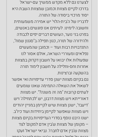
לצערנו גם ללא מקדש ממשיך עם-ישראל 
בדרכו לקיים מצוות וכמובן שמצוות השבת היא 
יסוד מרכזי ביסודה של התורה.
לדבריו של ה'בית-הלוי' יש אמירה משמעותית 
וחשובה לימינו. לעיתים אנו פוגשים באנשים, 
בפרט בני נוער, העושים דברים יפים לכבודה 
ולהידורה של תורה, כגון תפילה ב"סגנון שמח", 
התנדבויות רבות ועוד – וכמובן שהמעשים 
נפלאים ומעוררי השראה, אולם אסור לנו 
שפעולות אלו יבואו על חשבון דקדוק במצוות 
אחרות וחס-וחלילה על חשבון לימוד תורה 
בהשקעה וברצינות.
גם בקיום מצוות ישנן סדרי עדיפויות ואי אפשר 
לשאול את השאלה התמימה שאנו שומעים 
לעתים קרובות "מה זה משנה?". יש מצוות 
דאורייתא ויש מצוות דרבנן, יש 'לכתחילה' ויש 
'דיעבד', ישנן מצוות שיש לקיימן במניין יהודים 
ויש מצוות שאפשר לקיימן ביחידות ועוד כיו"ב.
ישנו היבט נוסף בסדרי העדיפויות בקיום מצוות 
– מקומן של מצוות ש'בין אדם למקום' לצד 
מצוות ש'בין אדם לחברו'. נביאי ישראל זעקו 