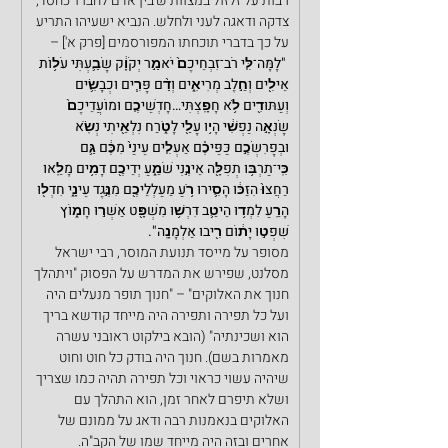
רבות על זלזול במצוות ש'בין אדם לחברו' כחסד, 
צדקה ודאגה לעני ולחלש. הנביא ישעיהו התריע 
על כך בדברי תוכחתו המפורסמים [פרק א'] –
"לָמָּה־לִּ֤י רֹב־זִבְחֵיכֶם֙ יֹאמַ֣ר יְקֹוָ֔ק שָׂבַ֛עְתִּי עֹל֥וֹת 
אֵילִ֖ים וְחֵ֣לֶב מְרִיאִ֑ים וְדַ֨ם פָּרִ֧ים וּכְבָשִׂ֛ים 
וְעַתּוּדִ֖ים לֹ֥א חָפָֽצְתִּי…חָדְשֵׁיכֶ֤ם וּמוֹעֲדֵיכֶם֙ 
שָׂנְאָ֣ה נַפְשִׁ֔י הָי֥וּ עָלַ֖י לָטֹ֑רַח נִלְאֵ֖יתִי נְשֹֽׂא 
וּבְפָרִשְׂכֶ֣ם כַּפֵּיכֶ֗ם אַעְלִ֤ים עֵינַי֙ מִכֶּ֔ם גַּ֛ם 
כִּֽי־תַרְבּ֥וּ תְפִלָּ֖ה אֵינֶ֣נִּי שֹׁמֵ֑עַ יְדֵיכֶ֖ם דָּמִ֥ים מָלֵֽאו  
רַחֲצוּ֙ הִזַּכּ֔וּ הָסִ֛ירוּ רֹ֥עַ מַעַלְלֵיכֶ֖ם מִנֶּ֣גֶד עֵינָ֑י חִדְל֖וּ 
הָרֵֽעַ לִמְד֥וּ הֵיטֵ֛ב דִּרְשׁ֥וּ מִשְׁפָּ֖ט אַשְּׁר֣וּ חָמ֑וֹץ 
שִׁפְט֣וּ יָת֔וֹם רִ֖יבוּ אַלְמָנָֽה".
מסופר על מייסד תנועת המוסר, רבי ישראל 
מסלנט, שפירש את המדרש על הפסוק "ויתהלך 
חנוך את האלוקים" – "חנוך תופר מנעלים היה 
ועל כל תפירה ותפירה היה מייחד קודשא בריך 
הוא ושכינתיה" (הובא בילקוט ראובני עשרה 
מאמרות בשם). חנוך היה בודק כל חוט וחוט 
שיהיה עשוי כראוי וכל תפירה תהיה כמו שצריך 
ושלא תיפרם לאחר זמן, הוא התהלך עם 
האלוקים בנאמנות רבה ודאג על ממונם של 
אחרים ובזה היה מייחד שמו של הקב"ה.