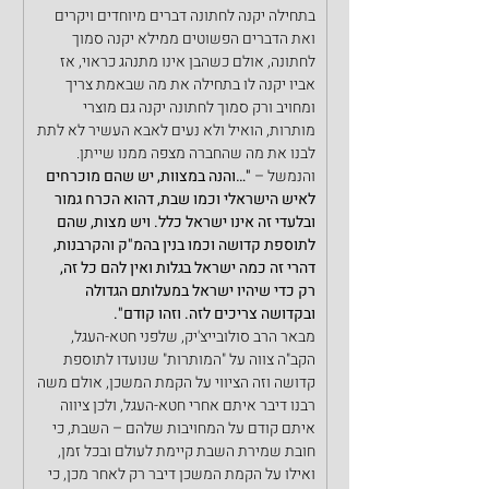
בתחילה יקנה לחתונה דברים מיוחדים ויקרים 
ואת הדברים הפשוטים ממילא יקנה סמוך 
לחתונה, אולם כשהבן אינו מתנהג כראוי, אז 
אביו יקנה לו בתחילה את מה שבאמת צריך 
ומחויב ורק סמוך לחתונה יקנה גם מוצרי 
מותרות, הואיל ולא נעים לאבא העשיר לא לתת 
לבנו את מה שהחברה מצפה ממנו שייתן.
והנמשל – 
"…והנה במצוות, יש שהם מוכרחים 
לאיש הישראלי וכמו שבת, דהוא הכרח גמור 
ובלעדי זה אינו ישראל כלל. ויש מצות, שהם 
לתוספת קדושה וכמו בנין בהמ"ק והקרבנות, 
דהרי זה כמה ישראל בגלות ואין להם כל זה, 
רק
כדי שיהיו ישראל במעלותם הגדולה 
ובקדושה צריכים לזה. וזהו קודם".
מבאר הרב סולובייצ'יק, שלפני חטא-העגל, 
הקב"ה צווה על "המותרות" שנועדו לתוספת 
קדושה וזה הציווי על הקמת המשכן, אולם משה 
רבנו דיבר איתם אחרי חטא-העגל, ולכן ציווה 
איתם קודם על המחויבות שלהם – השבת, כי 
חובת שמירת השבת קיימת לעולם ובכל זמן, 
ואילו על הקמת המשכן דיבר רק לאחר מכן, כי 