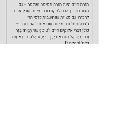
תורת חיים הינה תורה תמימה ושלמה – גם 
מצוות שבין אדם למקום וגם מצוות שבין אדם 
לחבירו. גם מצוות שנחשבות כלפי חוץ 
כ'צבעוניות' וגם מצוות שנראות כ'אפורות'.. – 
כולן דברי אלוקים חיים ו"טוֹב אֲשֶׁר תֶּאֱחֹז בָּזֶה 
וְגַם מִזֶּה אַל תַּנַּח אֶת יָדֶךָ כִּי יְרֵא אֱלֹקים יֵצֵא אֶת 
כֻּלָּם" [קהלת ז'].
שנזכה…!
ספר שמות
פרשיות השבוע
פרשת ויקהל
פוסטים אחרונים
הצג הכול