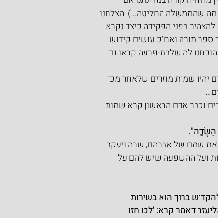
 מה היה קורה במדינתנו אם 
 מה שהממשלה החליטה…). הצלחנו 
 להצהיר בפני הפקידה כיצד נקרא 
 ספר תורה ואח"כ עושים קידוש 
והוכחנו לה שלבת-פרעה קראו גם 
ם יהיו שמות מוזרים שלאחר מכן 
ום…
ים וכבר אדם הראשון קרא שמות 
 הַשָּׂדֶ֑ה".
 את שמם של אברהם, שרה ויעקב 
ת ועל ההשפעה שיש להם על 
להקדוש ברוך הוא בשירות 
עזר דאמר קרא: 'לכו חזו 