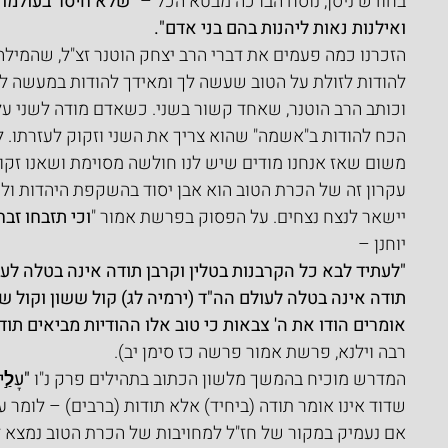
בחודש ניסן, נוסח הברכה מבטא הכל – 
"שלא חיסר בעולמו כ
ואילנות נאות ליהנות בהם בני אדם".
הזכרנו כמה פעמים את דברי הרב יצחק הוטנר זצ"ל, שהמילה 
להודות לזולת על הטוב שעשה לך ומאידך להודות במעשה ל
וכותב הרב הוטנר, שאחד קשור בשני. כשאדם מודה לשני על
הכח להודות ב"אשמה" שהוא צריך את השני וזקוק לעזרתו. לכ
משום שאז אנחנו מודים שיש לנו חולשה מסוימת ושאנו זקוק
עקרון זה של הכרת הטוב הוא אבן יסוד בהשקפת היהדות ולכ
יישאר לנצח נצחים. על הפסוק בפרשת אמור "
וכי תזבחו זבח
יוחנן –
"לעתיד לבא כל הקרבנות בטלין וקרבן תודה אינה בטלה לעול
תודה אינה בטלה לעולם הה"ד (ירמיה לג) קול ששון וקול ש
אומרים הודו את ה' צבאות כי טוב אלו ההודיות מביאים תודה
רבה וילנא, פרשת אמור פרשה כז סימן יב).
המדרש מוכיח בהמשך מלשון הכתוב בתהילים פרק נ"ו 
"עָלַ֣י
שדוד אינו אומר תודה (ביחיד) אלא תודות (ברבים) – לומר ע
אם נעמיק במקור של חז"ל למחויבות של הכרת הטוב נמצא 