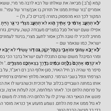
קמא (צ"ב:) מביאה את שאלתו של רבא לרבה מר מרי, ששאל
אומרים "בור שתית ממנו אל תזרוק בו אבן/צרור של עפר". ו
המקור לכך הוא מהפסוק בתורה (דברים כ"ג, ח') –
"
לֹֽא־תְתַעֵ֣ב אֲדֹמִ֔י כִּ֥י אָחִ֖יךָ ה֑וּא לֹא־תְתַעֵ֣ב מִצְרִ֔י כִּי־גֵ֖ר הָיִ֥יתָ 
אפילו שעם ישראל סבל במצרים מעבודה קשה, עינויים, גזרות 
מחויב להכיר לו טובה ולכן אסור לתעב מצרי, בניגוד לעמוני
ישראל, כמו שנאמר שם –
"
לֹֽא־יָבֹ֧א עַמּוֹנִ֛י וּמוֹאָבִ֖י בִּקְהַ֣ל יְקֹוָ֑ק גַּ֚ם דּ֣וֹר עֲשִׂירִ֔י לֹא־יָבֹ֥א
ומהי הסיבה? משום שהם התנכלו לעם ישראל בדבר הכי בסי
לֹא־קִדְּמ֤וּ אֶתְכֶם֙ בַּלֶּ֣חֶם וּבַמַּ֔יִם בַּדֶּ֖רֶךְ בְּצֵאתְכֶ֣ם מִמִּצְרָ֑יִם
.." ו
סיפר מי שהיה רב חיל האויר, סגן-אלוף הרב רם ראב"ד, על בן 
הצרפתי ונפל בשבי הגרמני. כתוצאה מלחץ ואיומים צרפתיים
אותו במחנה השבויים בכלוב של זכוכית וכשהגישו לו את הא
על פרוסת הלחם וכו'. לאחר המלחמה, זכה לעלות ארצה, וב
פוגש את הנאצי הזה שירק לו על הלחם היה מודה לו משום שב
לא גזל ממנו את פת הלחם. נשמע מזעזע אך כנראה מוסר התו
כדי כך מגיעה הכרת הטוב.