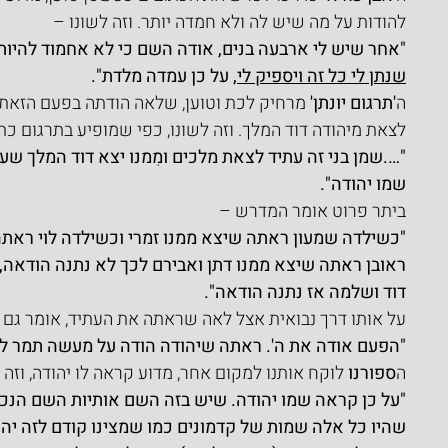
להודות על מה שיש לה ולא חמדה יותר. וזה לשונו –
"אחר שיש לי ארבעה בנים, אודה השם כי לא אחמוד להיות ל
שנתן לי כל זה ויספיק לי
, על כן עמדה מלדת".
ה
'תרגום יונתן' 
מרחיק לכת וטוען, שלאה הודתה בפעם הזאת,
לצאת מיהודה דוד המלך. וזה לשונו, כפי שמופיע בתרגום כתר
"….שמן בני זה עתיד לצאת מלכים ומִמנו יצא דוד המלך שעת
שמו יהודה".
ביתר פרוט אומר המדרש –
"כשילדה שמעון ראתה שיצא ממנו זמרי וכשילדה לוי ראת
ראובן ראתה שיצא ממנו דתן ואבירם לכך לא נתנה הודאה,
דוד ושלמה אז נתנה הודאה".
על אותו דרך נבואית אצל לאה שראתה את העתיד, אומר גם 
"הפעם אודה את ה'. ראתה שיהודה הודה על מעשה תמר לכ
ה
ספורנו 
לוקח אותנו למקום אחר, מדוע קראה לו יהודה, וזה ל
"על כן קראה שמו יהודה. שיש בזה השם אותיות השם הנכב
שהיו כל אלה שמות של קדמונים כמו שמצינו קודם לזה יהודית