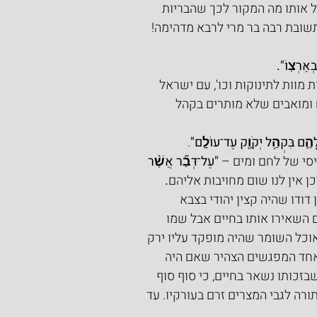
 אותו מה המקור לכך שהבריות 
תשובת רבה בר מרי לרבא מדהימה! 
בְאַרְצֽוֹ".
מוות לתינוקות וכו', עם ישראל 
ם ומואבים שלא מותרים בקהל 
 לָהֶ֛ם בִּקְהַ֥ל יְקֹוָ֖ק עַד־עוֹלָֽם"
.
סי של לחם ומים – 
"עַל־דְּבַ֞ר אֲשֶׁ֨ר 
לכן אין לנו שום מחויבות אליהם
.
דודו שהיה קצין יהודי בצבא 
 השאירו אותו בחיים אבל שמו 
וכל השומר שהיה מופקד עליו ירק 
אחד המפגשים הצהיר שאם היה 
זכותו נשאר בחיים, כי סוף סוף 
רה לגבי המצרים זרם בעורקיו. עד 