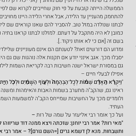
שנכלל ברשימה או לחילופין שם מהתנ"ך (אני יכול רק לדמיין
הממשלה הייתה קובעת על פי חוק שחייבים לקרוא שם לפי
להתחמק מהעניין עד הלידה, אבל אחרי הלידה היינו מחויבים
לבתנו שנולדה במזל טוב. להסביר להם שאנו קוראים שם ליד
כמובן לא היה מתקבל על דעתם. למזלנו לבתנו קראנו בתיה 
בשם זה [אם כי לא אותו ניקוד..].
ומדוע הם דורשים זאת? לטענתם הם אינם מעוניינים שלילדי
יסבלו מכך. אגב אינני יודע אם תקנות אלה נוהגות שם גם הי
גם במסורת ישראל ישנה חשיבות רבה לקריאת השמות לילד
אפילו לבעלי חיים –
"
וַיִּקְרָ֨א הָֽאָדָ֜ם שֵׁמ֗וֹת לְכָל־הַבְּהֵמָה֙ וּלְע֣וֹף הַשָּׁמַ֔יִם וּלְכֹ֖ל חַיַּ֣ת
ראינו גם, שהקב"ה מתערב בשמות האבות והאימהות ומשנה
ולומדים מכך על החשיבות שמייחס הקב"ה למשמעות השמו
העתיד.
ועל כך אומר רבי אליעזר על שמה של רות
 –
"מאי רות? אמר רבי יוחנן: שזכתה ויצא ממנה דוד שריווהו 
ותשבחות. מנא לן דשמא גרים [=השם גורם]? – אמר רבי אלי