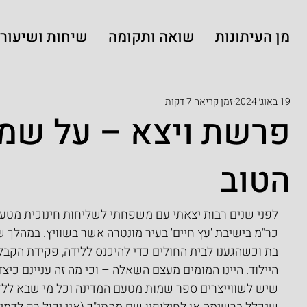
מן העיתונות
שואה ותקומה
שיחות ושיעורי
19 באוג׳ 2024
זמן קריאה 7 דקות
פרשת ויצא – על שמו
הטוב
לפני שנים רבות יצאתי עם משפחתי לשליחות חינוכית מטעם 
כר"מ בישיבת 'עץ חיים' בעיר מונטרה אשר בשוויץ. במהלך ש
בת וכשהגענו לבית החולים כדי להיכנס ללידה, פקידת הק
היילוד. היינו המומים מעצם השאלה – וכי מה זה עניינם כיצד
שיש לשווייצרים ספר שמות מטעם המדינה וכל מי שבא ללדת