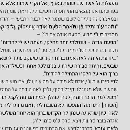
מפעלות ה' אשר שם שמות בארץ', אל תקרי שמות אלא שמ
בפרשתנו אנו מוצאים התייחסות וחשיבות לקריאת שמות הילד
ובמאמרנו זה נתייחס לשם שנתנה לאה לבנה הרביעי – יהודה
"וַתַּ֨הַר ע֜וֹד וַתֵּ֣לֶד בֵּ֗ן וַתֹּ֙אמֶר֙ 
הַפַּ֙עַם֙ אוֹדֶ֣ה אֶת־יְקֹוָ֔ק 
עַל־כֵּ֛ן קָר
מסביר 
רש"י
 מדוע 'הפעם אודה את ה"? –
"
הפעם אודה – שנטלתי יותר מחלקי, מעתה יש לי להודות" 
מקור דבריו של רש"י ממדרש 'שכל טוב', מדוע חשבה שנטלה
"…
יודעת הייתה לאה אמנו ברוח הקודש שיעקב עתיד לישא א
שבטים, והיתה סבורה שיהיו ג' בנים לכל אחת, וכשילדה את
ברוך הוא על חלקי והתחילה להודות".
לפי פירוש רש"י, אדם לא מודה על מה שיש לו, אם חושב שמג
שחשב שלא מגיע לו וקיבל בסוף, ולכן לאה הודתה על התוס
"
משל למה הדבר דומה, לכהן שהלך לבית הגרנות לקבל תרומו
[השדה] התרומה והמעשר לא משבח ליה, ואם מוותר ליה מדי
לאה, כיון שראתה שנתן לה הקדוש ברוך הוא יותר משלשה ב
אגדה בובר פרשת ויצא, פרק כ"ט סימן ל"ה).
ה
'אבן עזרא' 
כדרכו לפרש את הכתובים כפשטן טוען, מדוע 