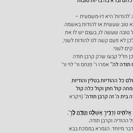
לום וברא בה בריות טובות 
'להודות' היא דו-משמעית – 
א טוב שעשית או להודות באשמה. 
 טובה שעשה לו, בעצם יש לו את 
ן לא פעם קשה לנו להודות לשני, 
ים לשני.
ן חז"ל קבעו שרק קרבן תודה 
 תודה לה'
" אמרו ר' פנחס ור' לוי ור' 
ם כל ההודיות בטלין והודיות 
מחה קול חתן וקול כלה קול 
 בית ה' זה קרבן תודה
" (ויקרא 
 אֱלֹהִ֣ים נְדָרֶ֑יךָ אֲשַׁלֵּ֖ם 
תּוֹדֹ֣ת
 לָֽךְ
", 
ל ההודיה וקרבן תודה.
דבר מיוחד. הגמרא במסכת בבא 