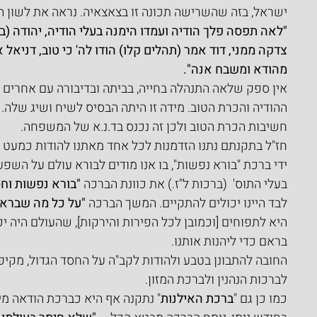
ישראל, בזה שהשרישה תכונה זו בצאצאיה. נראה את לשון 
"לאה תפסה פלך הודיה ועמדו הימנה בעלי הודיה, יהודה (בר
צדקה ממני, דוד אמר (תהלים קלו) הודו לה' כי טוב, דניאל
מהודא ומשבח אנה".
אין ספק שלאה התנהלה בחייה, בביתה ובדיבורה עם אחרים 
ההודיה והכרת הטוב. מידה זו היתה הבסיס לשיח ושיג שלה. 
חשיבות הכרת הטוב ולכן זה נכנס בד.נ.א של המשפחה.
חז"ל בתקנתם נתנו הזדמנות לכל אחד מאתנו להודות כמעט כל
ידי ברכת "בורא נפשות", בו אנו מודים לבורא עולם על השפע
בעלי התוס'  (ברכות ל"ז.) את כוונת הברכה 
"בורא נפשות וח
לבד היינו יכולים להתקיים. המשך הברכה 
"על כל מה שבראת
היא לתפוחים [וכמובן לכל הפירות והירקות], שהעולם היה י
בראם כדי ליהנות אותנו.
החובה להתבונן בטבע ולהודות לקב"ה על החסד הגדול, מקיפה 
לברכות הנהנין ולברכת המזון.
כמו כן גם "
ברכת האילנות
" נתקנה אף היא כברכת הודאה מ