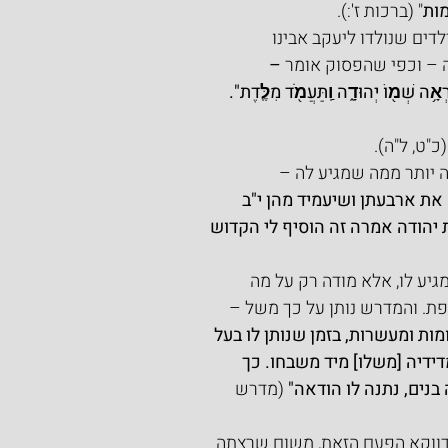
ות
" (ברכות ז':).
ים שנולדו ליעקב אבינו 
 – וכפי שהפסוק אומר 
–
ְאָ֥ה שְׁמ֖וֹ יְהוּדָ֑ה וַֽתַּעֲמֹ֖ד מִלֶּֽדֶת".
(כ"ט, ל"ה).
 יותר ממה שמגיע לה –
ת ארבעתן ושיעמיד מהן י"ב 
 יהודה אמרה זה הוסיף לי הקדוש 
יע לו, אלא מודה רק על מה 
פת. והמדרש נותן על כך משל –
ת ומעשרות, בזמן שנותן לו בעל 
דיה [משלו] מיד משבחו. כך 
נים, נתנה לו הודאה" 
(מדרש 
דווקא הפעם הזאת, משום שרצתה 