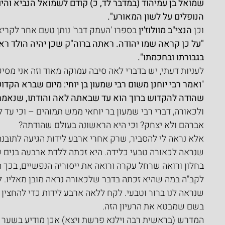
שמואל בן עמיהוד (במדבר לד, כ) קודם לשמואל הנביא והי
הנופלים על לשון המאורע".
וכן 
הנצי"ב מוולוז'ין
 בספרו 'העמק דבר' נותן טעם אחר לקר
"על כן קראה שמו יהודה. ראתה ברוה"ק שכן יהיה הולד ראו
בגבורתו ובחכמתו".
לעניות דעתי, יש בדברי לאה סיבה עמוקה מאוד וזה אני מסיק
"
ואמר רבי יוחנן משום רבי שמעון בן יוחי: מיום שברא הקדו
שהודה להקדוש ברוך הוא עד שבאתה לאה והודתו, שנאמר 
ולכאורה, דברי רבי שמעון בר יוחאי ממש תמוהים – וכי עד 
אברהם ולא יצחק? וכי היא הראשונה בעולם שהודתה?
אלא נראה לי להסביר, שרק אחרי ארבע לידות הגיעה לתובנה
שנראה לכאורה טבעי כלידה. היא זכתה ללדת ארבעה בנים 
בחלון ורואה שרחל עקרה ורואה את ייסוריה הנפשיים, בכך ה
לקב"ה במה שהיא זכתה בדבר שלכאורה נראה מובן מאליו. 
שנראה לנו ברור וטבעי. לקח ללאה ארבע לידות כדי להחצין 
בשם שמבטא את הרעיון הזה.
המדרש (בראשית רבה וילנא פרשת ויצא) אכן מודיע בשער 