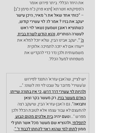
את היחד הכללי. ביתר פירוט אומר 
ה'פסיקתא זוטרתא' [ויצא פרק כ"ח סימן כ"ב] 
–
 "כותי אחד שאל את ר' מאיר, היכן עישר 
יעקב את בניו ? אמר לו: לוי עשירי קודש, 
כשתוציא ראובן ושמעון נשאר לוי ראש 
לעשרה הנותרים, 
והוא קודש לשרת בבית 
ה'
 ". 
יעקב אבינו הבין, שלא יוכל למלא את 
ייעודו אם לא יזכה לתמיכה אלוקית 
משמעותית ולכן נדר כדי להקדיש את 
משפחתו למעל הכלל.
יש לציין, שה'אבן-עזרא' התנגד לפירוש 
ש'עשירי' מדובר על שבט לוי וזה לשונו: "
…
ולהיות לוי עשירי דרך דרש, כי אין בתורה שייתן 
האדם מעשר בניו,
 רק מעשר בקר וצאן 
ותבואה". 
גם ה'אבן-עזרא' הבין, שיעקב רצה 
להתעצם לא עבור עצמו אלא לטובת הכלל ולכן 
מפרש "…ו
טעם יהיה 
בית אלקים מקום קבוע 
לתפלתי,
 ולהוציא שם מעשר מכל אשר תתן לי 
ממון 
לתתו למי שהוא ראוי לקחתו לכבוד ד' "
.