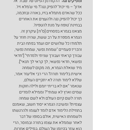
ומפיקים נגה"
 הלקוח מן הפיוט של שבת "אל 
אדון" – מי יכול 'להפיק נגה'? מי ש'מלא זיו'. 
ככל שהאדם מתמלא בזיו, באורה ובחכמה, 
כך יכול להפיק נגה ולהעצים את האחרים 
בבחינת 'טופח על מנת להטפיח'.
מצאנו בגמרא בפסחים [ס"ח:] עיקרון זה. 
הגמרא מספרת על רב ששת, שהיה חוזר על 
תלמודו כל שלושים יום ועמד בפתח הבית 
והכריז פעמיים "שמחת נפשי, שמחת נפשי, 
עבורך קראתי ועבורך שניתי ולמדתי" ["חדאי 
נפשאי, חדאי נפשאי, לך קראי לך תנאי"]. 
מיד שואלת הגמרא, מה מקום לשמחה 
אישית בלימוד תורה? הרי רבי אליעזר אמר, 
שללא לימוד תורה לא יתקיים העולם, 
שנאמר "אם לא בריתי יומם ולילה חוקות 
שמים וארץ לא שמתי"? וממילא לומדים 
תורה לשם קיום העולם ולא לשם שמחה 
עצמית? ומשיבה הגמרא יסוד חשוב, שאמנם 
בתחילת הלימוד אדם לומד לעצמו ולהרגשתו 
ולשמחתו האישית, אולם בסופו של דבר 
לאחר שממלא את עצמו בתורה ובמוסר, הרי 
הוא עוזר בקיומו של העולם. במילים אחרות, 