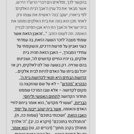
בהקשר לכך, נפלאים הם דברי הרש"ר הירש, 
אשר מבאר את כל ענין ה'אבן' ו'בית האלקים'. 
לפי ביאורו, יעקב 'בנה' ראשית את עצמו ורק 
לאחר מכן הוא בונה את בית האלקים וממנו את 
בית ישראל וה'אבן' הזו היא אבן-הפינה לבניין 
האומה. וזה לשונו הזהב: 
"…'והאבן הזאת אשר 
שמתי מצבה' לזכר השעה הזאת, בה עמדתי 
כעני ואביון על פרשת דרכים, והשקפתי על 
עתידי המבורך, – האבן הזאת תהיה בית 
אלקים, בו יהיו החיים קדושים לה', ושכינתו 
בהם שרויה. רק בשעה שה' לנו לאלקים, רק אז 
יוכל גם ביתו של האדם להיות לבית אלקים…
קדושת הבתים היא תנאי לקדושת בית ה', 
הנקרא "מקדש
" – לא על שם שהוקצה בו 
מקום לקדושה – אלא שבו המרכז שממנו 
תחדור הקדושה 
לתחום האנושי וליחסי 
הבריות.
 "ועשו לי מקדש", הוא אומר ביחס לחיי 
האדם והאומה, 
אשר בית יעקב ייבנה על יסוד 
האבן הזאת,
 "ושכנתי בתוכם" (שמות כה, ח), 
"והתהלכתי בתוככם" (ויקרא כו, יב); "ה' אלהיך 
מתהלך בקרב מחנך" (דברים כג, טו) 
הוא אומר 