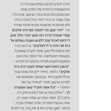
הדרך להגיע לקיום העולם עוברת דרך 
ההתעצמות הרוחנית של האדם עצמו.
אם נתבונן בפרשתנו בנדר שיעקב אבינו נדר, 
נגלה שנדר זה הינו ייחודי בכל התורה כולה 
ולא מצאנו מי מהאבות ומהאימהות שנדרו 
נדר. 
"וידר יעקב נדר לאמור אם יהיה אלקים 
עמדי ושמרני בדרך הזה אשר אנכי הולך ונתן 
לי לחם לאכול ובגד ללבוש ושבתי בשלום אל 
בית אבי והיה ה' לי לאלקים"
. עד כאן הנדר 
ומה בתמורה
? 
יעקב אומר לקב"ה שאם כל 
בקשותיו תתמלאנה, אזי יהפוך את האבן 
והמקום למקום תפילה והתחברות לבורא –
 "והאבן הזאת אשר שמתי מצבה יהיה בית 
אלקים"
. כלומר, היחיד ייתן את עצמו עבור 
הכלל למען היחד. ובהמשך הפסוקים אנו 
למדים שיעקב מדבר לכאורה על הצד 
החומרי
 – "וכל אשר תתן לי עשר אעשרנו 
לך.." 
אולם במדרש אגדה [ויצא פרק כ"ח 
סימן כ"ב]  אומר המדרש, שלא יעשר רק 
ממה שיקבל חומרית, אלא "ואפילו מבניו…". 
כלומר, יעקב אבינו 'תורם את בניו', כדי לקדם 