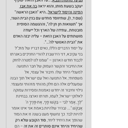
גם על מחנות הצבא,
 …על האבן הזאת ישקיף 
יעקב בשעת מותו, והוא יראה 
בה את אבן 
הפינה והיסוד לישראל
…היא "האבן הראשה" 
(שם ד, ז), שתיווסד מחדש עם בנין הבית השני, 
אך "תשואות חן חן לה", וההגשמה הסופית 
מובטחת…עתידה של הארץ וכל ייעודה 
מושתתים על האבן הזאת – עליה יבנה האדם 
את "הבית האנושי לה'…".
על יסוד הדברים הללו, נאים דבריו של מזכ"ל 
בני עקיבא, דני הירשברג להורי החניכים באגרתו 
לכבוד חודש הארגון – "שמנו לנו למטרה לחזק 
את החיבור והקשר העמוק של חבר התנועה 
למעגלי היחד שלו. חיבור אל עצמי, אל 
משפחתי, אל התנועה ואל עם ישראל תוך הבנה 
שמעגלים אלה הם חלק מהותי מזהותי ומעצמי. 
גילוי וחיבור זה יחדש נאמנות ומסירות עמוקה 
לאלוקי ישראל, לעמו, תורתו וארצו. בבחינת 
"לְךָ, אָמַר לִבִּי – בַּקְּשׁוּ פָנָי, אֶת-פָּנֶיךָ ה' 
אֲבַקֵּשׁ."…. נבהיר שלהיות באמת אני אינו אומר 
להיות לבד. כך נחשוף מעט בשנה זו את הסוד 
שהופך את היחיד ליחד, 
סוד הקובע שלא רק 
שהיחיד והיחד אינם סותרים זה את זה
 – הם 