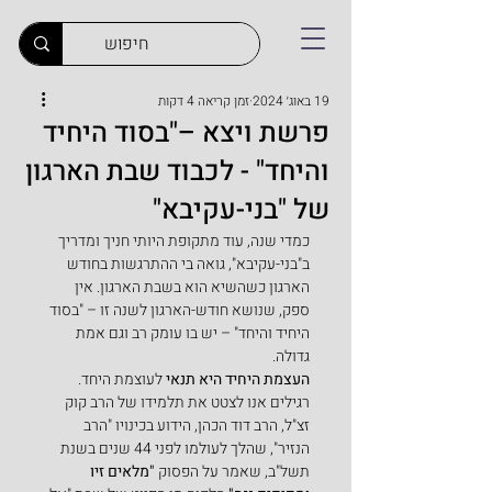
19 באוג׳ 2024
זמן קריאה 4 דקות
פרשת ויצא –"בסוד היחיד
והיחד" - לכבוד שבת הארגון
של "בני-עקיבא"
כמדי שנה, עוד מתקופת היותי חניך ומדריך 
ב"בני-עקיבא", גואה בי ההתרגשות בחודש 
הארגון כשהשיא הוא בשבת הארגון. אין 
ספק, שנושא חודש-הארגון לשנה זו – "בסוד 
היחיד והיחד" – יש בו עומק רב וגם אמת 
גדולה.
העצמת היחיד היא תנאי
 לעוצמת היחד.
רגילים אנו לצטט את תלמידו של הרב קוק 
זצ"ל, הרב דוד הכהן, הידוע בכינויו "הרב 
הנזיר", שהלך לעולמו לפני 44 שנים בשנת 
תשל"ב, שאמר על הפסוק 
"מלאים זיו 