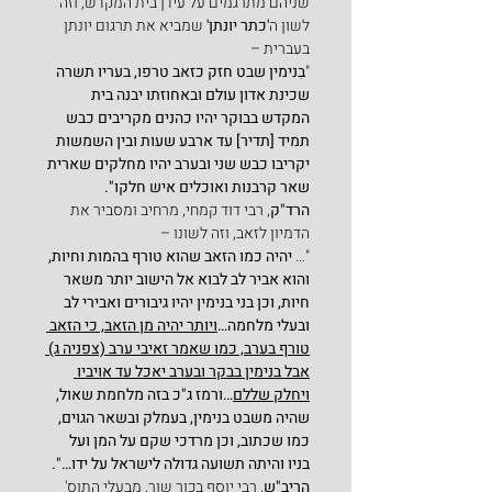
שניהם מתרגמים על עידן בית המקדש, וזה 
לשון ה
'כתר יונתן' 
שמביא את תרגום יונתן 
בעברית –
"
בִנימין שבט חזק כזאב טרפו, בעריו תשרה 
שכינת אדון עולם ובאחוזתו יבנה בית 
המקדש בבוקר יהיו כהנים מקריבים כבש 
תמיד [תדיר] עד ארבע שעות ובין השמשות 
יקריבו כבש שני ובערב יהיו מחלקים שארית 
שאר קרבנות ואוכלים איש חלקו".
הרד"ק
, רבי דוד קמחי, מרחיב ומסביר את 
הדמיון לזאב, וזה לשונו –
"… 
יהיה כמו הזאב שהוא טורף בהמות וחיות, 
והוא אביר לב לבוא אל הישוב יותר משאר 
חיות, וכן בני בנימין יהיו גיבורים ואבירי לב 
ובעלי מלחמה…
ויותר יהיה מן הזאב, כי הזאב 
טורף בערב, כמו שאמר זאיבי ערב (צפניה ג) 
אבל בנימין בבקר ובערב יאכל עד אויביו 
ויחלק שללם
…ורמז ג"כ בזה מלחמת שאול, 
שהיה משבט בנימין, בעמלק ובשאר הגוים, 
כמו שכתוב, וכן מרדכי שקם על המן ועל 
בניו והיתה תשועה גדולה לישראל על ידו…".
הריב"ש
, רבי יוסף בכור שור, מבעלי התוס' 