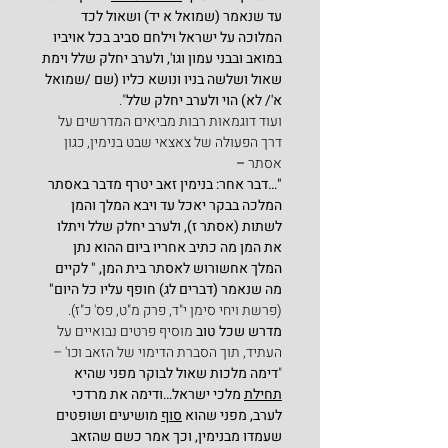
עד שנאמר (שמואל א יד) ושאול לכד 
המלוכה על ישראל וילחם סביב בכל אויביו 
במואב ובבני עמון וגו', ולערב יחלק שלל וימת 
שאול ושלשה בניו ונושא כליו (שם /שמואל 
א'/ לא) הוי ולערב יחלק שלל
".
ועוד דוגמאות רבות מביאים המדרשים על 
דרך הפעולה של צאצאי שבט בנימין, כגון 
אסתר 
–
"…דבר אחר: בנימין זאב יטרף מדבר באסתר 
המלכה בבקר יאכל עד ויבא המלך והמן 
לשתות (אסתר ז), ולערב יחלק שלל ויתלו 
את המן מה כתיב אחריו ביום ההוא נתן 
המלך אחשורוש לאסתר בית המן, " לקיים 
מה שנאמר (דברים לג) חופף עליו כל היום" 
(פרשת ויחי סימן י"ד, פרק מ"ט, פס' כ"ז).
מדרש שכל טוב
 מוסיף פרטים נבואיים על 
העתיד, תוך הסברת הדימוי של הזאב וכו' –
"
דימה מלכות שאול לבוקר מפני שהיא 
תחילת
 מלכי ישראל…ודימה את מרדכי 
לערב, מפני שהוא 
סוף
 מושיעים ושופטים 
שעמדו מבנימין, וכך אמר כשם שהזאב 