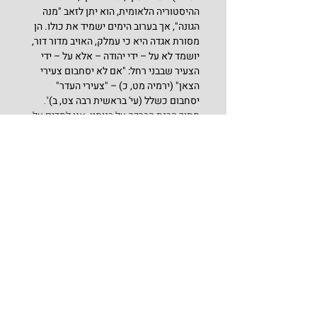
ההיסטוריה הלאומית, הוא יתן לזאב "מנה 
הגונה", אך בערוב הימים ישמיד את כולו. הן 
מסורת אגדה היא כי עמלק, האויב מדור דור, 
יושמד לא על – ידי יהודה – אלא על – ידי 
הצעיר שבבני רחל: "אם לא יסחבום צעירי 
הצאן" (ירמיה מט, כ) – "צעירי העדר" 
יסחבום כשלל (עי' בראשית רבה צט, ב)
".
מתוך הבנת הברכה על בנימין, אנו למדים על 
המשמעות העמוקה של כל ברכה וברכה 
שיעקב העניק לבניו, אך כמובן שחלקם של 
הבנים בקבלת הברכה ובהפנמתו חשובה גם 
היא, בבחינת 'כלי קיבול' ראוי, ואין ספק 
שקבלת הברכה לבדה דורשת השתדלות 
נוספת של המתברך, כדי שהברכה אכן תחול 
עליו. בהקשר לזה, מסופר על 
המגיד מקוֹז'ניץ
שפעם אחת הגיע אליו כפרי אחד עם אשתו 
וביקשו מהמגיד שיברך אותם שיזכו לילדים. 
ביקש מהם המגיד שיתנו לו נ"ב זהובים, 
שמניינים בגימטריה כמניין "בן". הסכים 
הכפרי לתת רק עשרה זהובים אך המגיד 
סירב לברכם. מה עשה הכפרי? הלך לשוק 