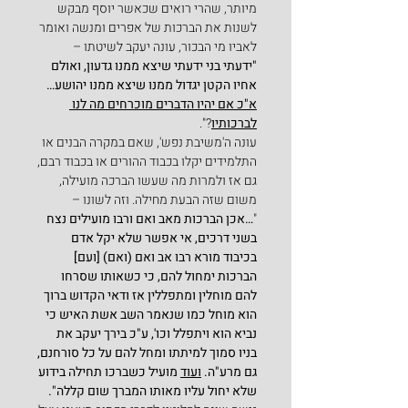
מיותר, שהרי רואים שכאשר יוסף מבקש 
לשנות את הברכות של אפרים ומנשה ואומר 
לאביו מי הבכור, עונה יעקב לשיטתו –
"ידעתי בני ידעתי שיצא ממנו גדעון, ואולם 
אחיו הקטן יגדול ממנו שיצא ממנו יהושע…
א"כ אם יהיו הדברים מוכרחים מה לנו 
לברכותיו
?".
עונה ה'משיבת נפש', שאם במקרה הבנים או 
התלמידים יקלו בכבוד ההורים או בכבוד רבם, 
גם אז ולמרות מה שעשו הברכה מועילה, 
משום שזה הבעת מחילה. וזה לשונו –
"
…אכן הברכות מאב ואם ורבו מועילים נצח 
בשני דרכים, אי אפשר שלא יקל אדם 
בכיבוד מורא רבו אב ואם (ואם) [ועם] 
הברכות ימחול להם, כי כשאותו שסרחו 
להם מוחלין ומתפללין אז ודאי הקדוש ברוך 
הוא מוחל כמו שנאמר השב אשת האיש כי 
נביא הוא ויתפלל וכו', ע"כ בירך יעקב את 
בניו סמוך למיתתו ומחל להם על כל סורחנם, 
גם מרע"ה. 
ועוד
 מועיל כשברכו תחילה בידוע 
שלא יחול עליו מאותו המברך שום קללה".