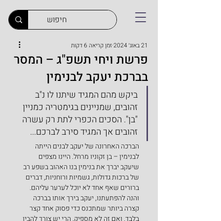
21 באוג׳ 2024
זמן קריאה 6 דקות
פרשת ויחי תשפ"ג – המסר
בברכת יעקב לבנימין
ביקש מהם המגיד שיתנו לו נ"ב 
זהובים, שמניינים בגימטריה כמניין 
"בן". הסכים הכפרי לתת רק עשרה 
זהובים אך המגיד סירב לברכם...
הברכה האחרונה של יעקב לבנים הייתה 
לבנימין – בן זקוניו מרחל. היינו מצפים 
שיעקב יברך את בנימין בנו האהוב בשפע רב 
של ברכות גדולות, גשמיות ורוחניות, דברים 
ברורים שאף אחד לא יוכל לערער עליהם. 
והנה להפתעתנו, יעקב בירך אותו בברכה 
קצרה ביותר שמתכנס כדי פסוק אחד קצר 
בלבד. ואם זה לא מספיק, הרי יש צורך להבין 