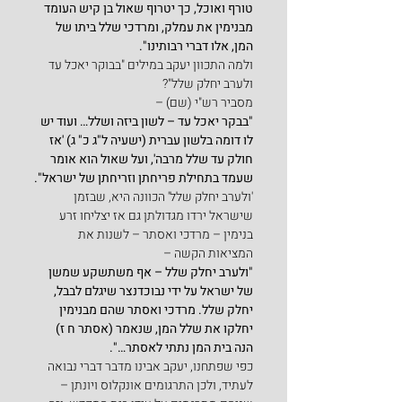
טורף ואוכל, כך יטרוף שאול בן קיש העומד 
מבנימין את עמלק, ומרדכי שלל ביתו של 
המן, אלו דברי רבותינו".
ולמה התכוון יעקב במילים "בבוקר יאכל עד 
ולערב יחלק שלל"?
מסביר רש"י (שם) –
"בבקר יאכל עד – לשון ביזה ושלל… ועוד יש 
לו דומה בלשון עברית (ישעיה ל"ג כ" ג) 'אז 
חולק עד שלל מרבה', ועל שאול הוא אומר 
שעמד בתחילת פריחתן וזריחתן של ישראל".
'ולערב יחלק שלל' הכוונה היא, שבזמן 
שישראל ירדו מגדולתן גם אז יצליחו זרע 
בנימין – מרדכי ואסתר – לשנות את 
המציאות הקשה –
"ולערב יחלק שלל – אף משתשקע שמשן 
של ישראל על ידי נבוכדנצר שיגלם לבבל, 
יחלק שלל. מרדכי ואסתר שהם מבנימין 
יחלקו את שלל המן, שנאמר (אסתר ח ז) 
הנה בית המן נתתי לאסתר…".
כפי שפתחנו, יעקב אבינו מדבר דברי נבואה 
לעתיד, ולכן התרגומים אונקלוס ויונתן – 