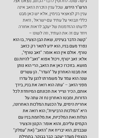
גישה שונה לחלוטין לדברי הכתוב מצאנו אצל 
הרש"ר הירש
, שכל ענין הזכרת הזאב אינה 
ענין רק לצאצאי בנימין, אלא יש כאן מבט 
כללי ונבואי על עתיד עם-ישראל , וזאת 
לדעתו ההזדמנות של יעקב לראות אחורה 
ויחד עם זה את העתיד, וזה לשונו –
"
קשה הדבר בעינינו, שאת הבן הצעיר, בו הוא 
נפרד מעם בניו, הוא ידע לתאר רק כזאב 
טורף. אולם אין הוא אומר: "זאב טורף", 
אלא: זאב יטרף, ויכול אפוא "זאב" להיות גם 
מושא. בזוכרו כאן את הזאב, הרי הוא נותן 
את מבטו האחרון על "העדר". הן עשרים 
שנה הוא עמד על משמרתו להגן על עדרו 
מפני הזאב 
– "
עתה הוא רואה את בניו, בירך 
אותם, הכיר וצייר את תכונתם המיוחדת לכל 
הדורות, ומבטו האחרון נח זה עתה על 
אחרית הימים, על הכנעת המלכות האחרונה, 
היא "המלכות הרביעית"; הוא רואה את 
הגלות ואת המלכיות, את מלחמת בניו עם 
הקמים עליהם, והוא אומר: הקטן והצעיר 
שבבנים, הוא יבריח את "הזאב" (את "עמלק" 
הנצחי) מעדר יעקב; כבר בבוקר, בתחילת 