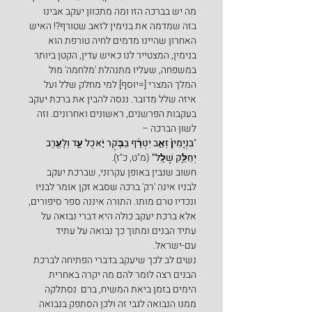
מה יש בברכה הזו ומה מתכוון יעקב אבינו 
בזה שמדמה את בנימין לזאב שטורף?! האיש 
האחרון שהיינו מדמים לחיה טורפת הוא 
בנימין, המצטייר לנו כאיש עדין, הקטן ביותר 
במשפחה, שעליו מתנהלת 'מלחמה' מול 
המלך המצרי [=יוסף] למי מחלק שלל ועל 
איזה שלל מדובר. ננסה להבין את ברכת יעקב 
בעקבות הפרשנים, ראשונים ואחרונים. וזה 
לשון הברכה –
"
בִּנְיָמִין֙ זְאֵ֣ב יִטְרָ֔ף בַּבֹּ֖קֶר יֹ֣אכַל עַ֑ד וְלָעֶ֖רֶב 
יְחַלֵּ֥ק שָׁלָֽל" 
(מ"ט, כ"ז).
חשוב שנבין באופן עקרוני, שברכת יעקב 
לבניו אינה 'רק' ברכה שסבא זקן אומר לבניו 
ונכדיו טרם מותו. התורה איננה ספר סיפורים, 
אלא ברכת יעקב כולה היא דברי נבואה על 
עתיד הבנים ומתוך כך נבואה על עתיד 
עם-ישראל.
נשים לב לכך שיעקב בדברי הפתיחה לברכת 
הבנים רצה לומר להם מה יקרה באחרית 
הימים בזמן ביאת המשיח, ברם  נסתלקה 
ממנו הנבואה לגבי זה ולכן הסתפק בנבואה 