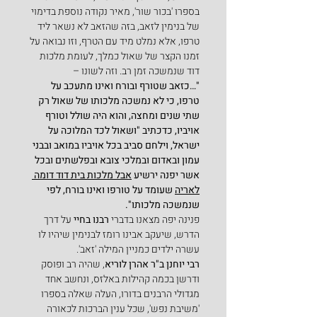
בספרו 'בכור שור', מאיר נקודה נוספת בדימוי 
של בנימין לזאב, בזה שהזאב לא נשאר ליד 
טרפו, אלא נמלט מיד עם הטרף, וזו נבואה על 
זמנו הקצר של שאול כמלך, לעומת מלכות 
דוד שנמשכה זמן רב. וזה לשונו –
"…כזאב שטורף ובורח ואינו מתעכב על 
טרפו, כי לא נמשכה מלכותו של שאול רק 
שתי שנים ומחצה, והוא היה שולל וטורף 
אויביו, כדכתיב "ושאול לכד המלוכה על 
ישראל, וילחם סביב בכל אויביו במואב ובבני 
עמון ובאדום ובמלכי צובא ובפלשתים ובכל 
אשר יפנה ירשיע
אבל מלכות בית דוד דומה 
לאריה
 שעומד על טורפו ואינו בורח, לפי 
שנמשכה מלכותו".
פנינה יפה מצאנו בדברי 
רבנו בחיי
 על דרך 
הדרש, שיעקב אבינו רומז לבנימין שיהיו לו 
עשרה ילדים כמניין המילה 'זאב'.
רבי יוחנן ב"ר אהרן לוריא
, שהיה רב ופוסק 
ודרשן בכמה קהילות באלזס, ונחשב אחד 
מגדולי הרבנים בדורו, העלה שאלה בספרו 
'משיבת נפש', שכל ענין הברכות לכאורה 