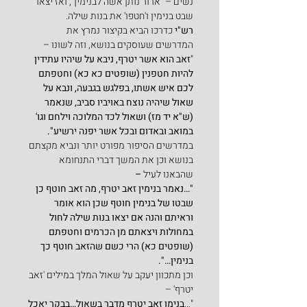
נשים – "ארור נותן אשה לבנימין", ואז יצאו 
שבט בנימין ו'חטפו' את בנות שילה.
רש"י
 כדרכו הביא בקיצור נמרץ את 
המדרשים שעוסקים בנושא, וזה לשונו –
"
זאב הוא אשר יטרף, ניבא על שיהיו עתידין 
להיות חטפנין (שופטים כא כא) וחטפתם 
לכם איש אשתו, בפלגש בגבעה, ונבא על 
שאול שיהיה נוצח באויביו סביב, שנאמר 
(ש"א יד מז) ושאול לכד המלוכה וילחם וגו' 
במואב ובאדום ובכל אשר יפנה ירשיע".
במדרשים הסיפור מפורט יותר ונביא מקצתם 
בנושא וכן את המשך דברי התנחומא 
שהבאנו לעיל 
–
"…נאמר בנימין זאב יטרף, מה זאב חוטף כן 
שבטו של בנימין חוטף שכן הוא אומר 
וראיתם והנה אם יצאו בנות שילה לחול 
במחולות ויצאתם מן הכרמים וחטפתם 
(שופטים כא) הרי כשם שהזאב חוטף כך 
בנימין…".
וכן מתכוון יעקב על שאול המלך במילים 'זאב 
יטרף' –
"…
בנימן זאב יטרף 
מדבר בשאול
…בבקר יאכל 