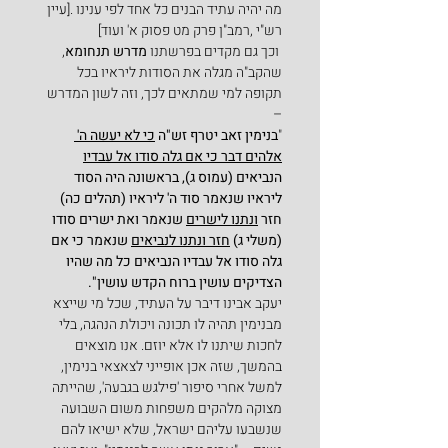
מה יהיה עתיד הבנים כל אחד לפי ענינו .[עיין 
רש"י ,רמב"ן פרק מט פסוק א' ועוד]
 וכך גם מקדים בפרשתנו 
מדרש תנחומא
, 
שהקב"ה מגלה את הסודות ליראיו בכל 
תקופה למי שמתאים לכך, וזה לשון המדרש 
–
"
בנימין זאב יטרף זש"ה 
כי לא יעשה ה' 
אלהים דבר כי אם גלה סודו אל עבדיו
הנביאים (עמוס ג), בראשונה היה הסוד 
ליראיו שנאמר סוד ה' ליראיו (תהלים כה) 
חזר 
ונתנו לישרים
 שנאמר ואת ישרים סודו 
(משלי ג) 
חזר ונתנו לנביאים
 שנאמר כי אם 
גלה סודו אל עבדיו הנביאים כל מה שהיו 
הצדיקים עושין ברוח הקדש עושין".
יעקב אבינו דיבר על העתיד, שכל מי שייצא 
מבנימין תהיה לו תכונה ויכולת הנהגה, בלי 
לחכות שיתנו לו אלא יוזם. אנו מוצאים 
בהמשך, שזה אכן אופייני לצאצאי בנימין, 
למשל אחרי סיפור 'פילגש בגבעה', שהייתה 
מצוקה מלהקים משפחות משום השבועה 
שנשבעו עליהם ישראל, שלא ישיאו להם 