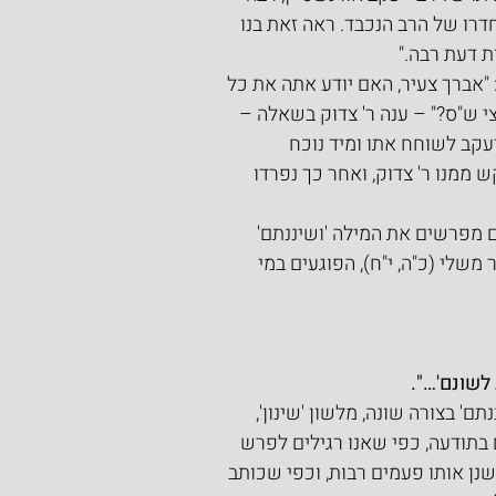
דרו של הרב הנכבד. ראה זאת בנו 
ת דעת רבה."
 "אברך צעיר, האם יודע אתה את כל 
י ש"ס?" – ענה ר' צדוק בשאלה – 
יעקב לשוחח אתו ומיד נוכח 
 ממנו ר' צדוק, ואחר כך נפרדו 
 מפרשים את המילה 'ושיננתם' 
שלי (כ"ה, י"ח), הפוגעים במי 
לשונם'…".
 בצורה שונה, מלשון 'שינון', 
בתודעה, כפי שאנו רגילים לפרש 
לשנן אותו פעמים רבות, וכפי שכותב 