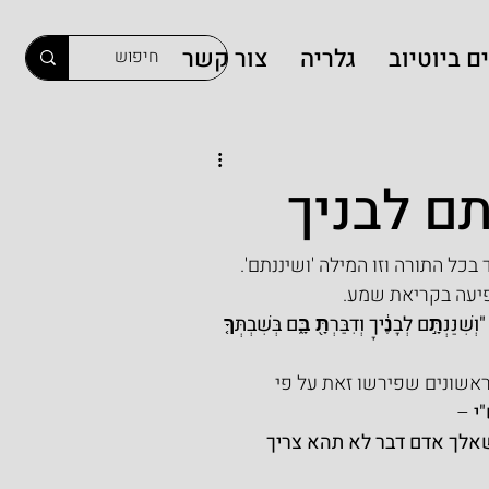
ם ביוטיוב
גלריה
צור קשר
ם לבניך
ל התורה וזו המילה 'ושיננתם'. 
ופיעה בקריאת שמע.
"וְשִׁנַּנְתָּ֣ם לְבָנֶ֔יךָ וְדִבַּרְתָּ֖ בָּ֑ם בְּשִׁבְתְּךָ֤ 
ראשונים שפירשו זאת על פי 
י
 –
ישאלך אדם דבר לא תהא צריך 