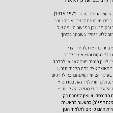
ך קרב לבם. ועל כן לא אמר 
, בנו של החת"ם סופר [1815-1872] 
ים 'ושיננתם לבניך' ואח"כ עובר 
ובקומך', וכן בפרשה השניה של 
ב ללשון יחיד 'בשבתך בביתך 
זה בניו או תלמידיו, צריך 
 בכל מקום והוא אמור לדבר 
. לשון היחיד פונה לאב או למלמד.
ימש שר האוצר אצל כמה מלכים וגורש 
עיקר הציווי 'ושיננתם' בא להדגיש 
נו, ולכן יש ללמד זאת בפרהסיא 
אלא ליחידי סגולה, וזה לשונו –
ם מפורסם. ושאין למסרם רק 
יגה דף י"ב) במעשה בראשית 
ות ההם כי אם לתלמיד הגון. 