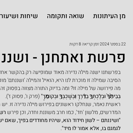
מן העיתונות
שואה ותקומה
שיחות ושיעורי
22 בספט׳ 2024
זמן קריאה 8 דקות
פרשת ואתחנן - ושננת
בפרשתנו ישנה מילה נדירה מאוד שמופיעה רק בהקשר אחד בכ
הסיבה שמילה זו מוכרת לנו היא, הואיל והמילה 'ושננתם' מ
מה פירושה של מילה זו? ומה בדיוק התורה מצווה בפסוק זה 
בְּבֵיתֶ֙ךָ֙ וּבְלֶכְתְּךָ֣ בַדֶּ֔רֶךְ וּֽבְשָׁכְבְּךָ֖ וּבְקוּמֶֽךָ"
 (פרק ו', פסוק ז').
ראשית נאמר, שנחלקו ראשונים בפירוש מילה נדירה זו. יש 
המדרשים, מלשון 'חד', כמו חרב משוננת וחדה, וכן פירש 
רש"
"ושיננתם – לשון חידוד הוא, שיהיו מחודדים בפיך, שאם 
לגמגם בו, אלא אמור לו מיד"
.