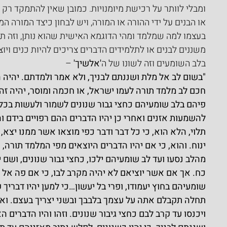
ומבלי לוותר על רכישת מיומנויות. כמובן שאין להתמקד רק 
או הבנים על ידי ההורה או המורה, ויש לבחון כיצד המורה ה
בעצמו למה שמלמד ומהי הדוגמא האישית שהוא נותן, וזה ת
משננים לבנים או לתלמידים הדברים צריכים להיות כנים ויוצ
בלב השומעים וזה לשונו של ה
'אלשיך'
 –
"בשום לב אל מלת ושננתם לבניך, ולא אמר ולמדתם. יהיה ה
חכם לב מלמד תורה לעמו ישראל, או חכמה ומוסר, יהיה זה כ
פיהם בלב שומעיהם כחצי גבור שנונים לשמור ולעשות בכל 
להשמעות אזנים ואחרי כן יהיו הדברים ההם רפויים בידם וה
תלוי, הלא הוא, כי כל דבר ודבר כפי מוצאו אשר ממנו יצא, 
ינוח. והוא, כי אם יהיו הדברים היוצאים מפי המלמד תורה, א
מהלב נסעו ועד לב שומעיהם ילכו, כחצי גבור שנונים, ושם 
כח. אך אם אשר יוציאם לא יהיה מקרב לבו, כי אם פה אל פ
שומעיהם בחוץ יעמודו, ופרי בל יעשון…כי למען יהיו דבריך 
תחלה תקבלם אתה על עצמך בלבבך ובשני יצריך בעצם. ואז 
ויכנסו עד קרב לבם כחצי גיבור שנונים. וזהו והיו הדברים 