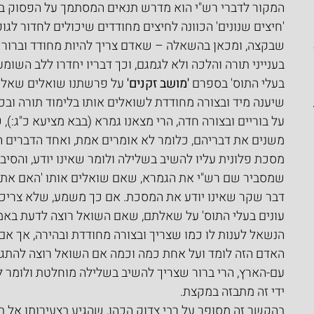
המקור לדברי רש"י הוא מדרש תנאים המסתמך על הפסוק בת
'חיצים שנונים' הכוונה לחיצים מחודדים שיכולים לחדור לגו
שבקצה, ומכאן בהשאלה – שאדם צריך להיות מחודד וברור ו
בענייני תורה והלכה ולא לגמגם, וכך דבריו יחדרו ללב השומע
בעלי התוס' בספרם 
'מושב זקנים'
 על פרשתנו שואלים שאלה 
שיענה מיד ובצורה מחודדת לשואלים אותו בלימוד תורה ובכ
על בוריים ובצורה חדה, הרי מצאנו גמרא (בבא מציעא כ"ג:)
משנים את דבריהם, כלומר לא אומרים אמת, ואחד הדברים הו
מסכת פלונית עליו להשיב בשלילה ולומר שאינו יודע, והסיבה 
שמסביר שם רש"י את הגמרא, שאם שואלים אותו 'האם אתה 
דבר שקר שאינו יודע את המסכת. אם כך משמע, שלא צריכים
עונים בעלי התוס' על שאלתם, שאם השואל רוצה לדעת באמ
הנשאל לענות לו כמו שצריך ובצורה מחודדת ובהירה, אך אם
האדם הזה לומד ועל אחת כמה וכמה אם השואל רוצה להתגר
עם-הארץ, הרי ברור שצריך להשיב בשלילה מוחלטת ולומר ל
ידי זה מתבזה במקצת.
בהקשר זה מסופר על רבי צדוק הכהן, שהגיע בצעירותו אל בי