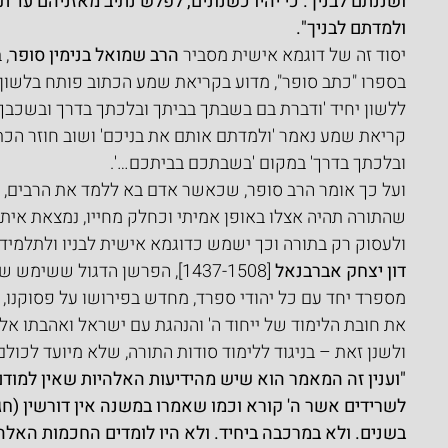
ושננתם לבניך. כי יהיו כשנונים, לפלש נתיב מאזניהם עד תו
ולמדתם לבניך".
יסוד זה של דוגמא אישית מסביר 
הרב שמואל בנימין סופר
בספרו "כתב סופר", מדוע בקריאת שמע הכתוב פותח בלשון רב
ללשון יחיד 'ודברת בם בשבתך בביתך ובלכתך בדרך ובשכבך 
קריאת שמע נאמר 'ולמדתם אותם את בניכם' ושוב חוזר הכתו
ובלכתך בדרך' במקום 'בשבתכם בביתכם…'.
ועל כך אומר הרב סופר, שכאשר אדם בא ללמד את הרבים, אם 
שהתורה תהיה אצלו באופן אמיתי וכחלק מחייו, נמצאת איתו
ולעסוק רק בתורה וכך ישמש כדוגמא אישית לבניו ולתלמידיו
דון יצחק אברבנאל
 [1437-1508], הפרשן הדגול שש
מספרד יחד עם כל יהודי ספרד, מחדש בפירושו על פסוקנו, ש
את חובת הלימוד של ייחוד ה' והנהגת עם ישראל ואהבתו אלי
ולשנן זאת – בניגוד ללימוד סודות התורה, שלא מיועד לכולם 
"וענין זה המאמר הוא שיש מהידיעות האלהיות שאין למוד
לשרידים אשר ה' קורא וכמו שאמרו במשנה אין דורשין (חג
בשנים. ולא במרכבה ביחיד. ולא היו לומדים החכמות האלהי