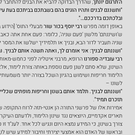
ה'תרגום יונתן'
, שהדרך הבדוקה להביא את הבנים להתחבר לי
"ותשננם לבנים ותהיו הוגים בהם בשבתכם בביתכם בעת עי
ובלכתכם בדרככם…"
.
באופן דומה מפרש 
רבי יוסף בכור שור
 מבעלי התוס' [הידוע 
ש'ושיננתם' מלשון 'פעם שניה', כלומר: פעם אחת אתה כאבא
שניה תעביר לדור הבא, ובניך או תלמידיך ישלשו את המסר ל
"ושננתם לבניך: אני אומרם לך, ואתה תשנה אותם לבניך. ו
רבי עובדיה ספורנו
 הרופא, מרבני איטליה לפני כחמש-מאות 
השינון, שלא סתם לשנן פעם נוספת באותה צורת לימוד, אלא
הלימוד חריפות ושימוש בהגיון השכל בצורה יותר משמעותית 
לשונו –
"ושננתם לבניך. תלמד אותם בשנון וחריפות מופתים שכליים
תזכרם תמיד"
.
אמירות אלו של פרשני התורה הן אנטי-תזה לרוח התקופה של
תארים אקדמיים, היוצאים נגד שינון הלימוד, ולדעתם העיקר ה
צורך בשינון, כי המידע נמצא היום ונגיש לכל אחד. לענ"ד זו 
ובראשו של האדם הוא אמצעי יצירתי וחיבור למידע שיש לו, מ