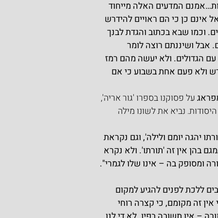
ות…אמנם המדעים האלה מייחוד 
 אינם כן כי הם ראויים להידרש 
ם. וכמו שבא בכתוב והגדת לבנך 
. אבל ושיננתם רוצה לומר 
 עם הגדולים. ולא יעשה מהם רמז 
רש ולא פעם אחת בשבוע כי אם 
פראג
 על פסוקנו בספרו 'גור אריה', 
סודות. נביא את לשונו מילה 
תו יהגה יומם ולילה', וגם נקראת 
גם בהן אין זה 'תורתו'. ולא נקרא 
רה ומסופק בה – אינו שלו לגמרי".
בים ללכת לפנים להגיע למקום 
ין זה מקומם, כי קצרה רוחי 
ה – אין תשובה בפיו. לא די לנו 