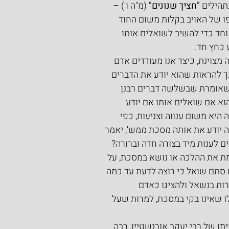
הילים 
"חציך שנונים"
 (מ"ה ו') – 
פו של האויב בקלות משום החוד 
חד כדי להשיב לשואלים אותו 
 כחץ חד.
מצוינת, כיצד אנו מעודדים אדם 
ך להראות שהוא יודע את הדברים 
, שאומרת שבשלשה דברים רבנן 
א אם שואלים אותו אם יודע 
היא משום ענווה וצניעות, כפי 
יודע את אותה מסכת ממש', יאמר 
 לענות מיד בצורה חדה וברורה?
ת את ההלכה או נושא במסכת, על 
 סתם שואל כי רוצה לדעת עד כמה 
ות בנשאל ולהציגו כאדם 
ו שאינו בקי במסכת, למרות שעל 
תו של רבי יעקב אורנשטיין, רבה 