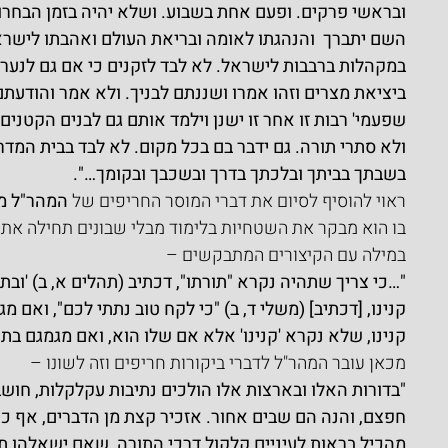
ובראשי פרקים. ופעם אחת בשבוע. ושלא יהיה בזמן הבחר
השם יתברך  והנהגתו לאומה ובריאת העולם ואהבתו לישראל
במקהלות ברבבות לישראל. לא לבד לזקנים כי אם גם לנערי
ביציאת מצרים וזהו אמרו ושננתם לבניך. ולא אמר והודעתם
שפעמי' רבות זו אחר זו ישנן וילמד אותם גם לבנים הקטנים
ולא סתרי תורה. גם ידבר בם בכל מקום. לא לבד בבית המד
בשבתך בביתך ובלכתך בדרך ובשכבך ובקומך…".
ראוי להוסיף לסיום את דברי המוסר החריפים של 
המהר"ל מ
בו הוא מבקר את השטחיות בלימוד מבלי שבונים תחילה את הי
במילה עם הקיצורים המתבקשים –
"…כי צריך שתהיה נקרא "תורתו", דכתיב (תהלים א, ב) 'ובתור
קנינו, [דכתיב] (משלי ד, ב) "כי לקח טוב נתתי לכם", ואם מגמ
קנינו, שלא נקרא 'קנינו' אלא אם שלו הוא, ואם מגמגם בתו
מכאן עובר המהר"ל לדברי ביקורות חריפים וזה לשונו –
"בדורות האלו ובארצות אלו הולכים נתיבות עקלקלות, חוש
חפצם, והנה הם שבים אחור. אזכיר קצת מן הדברים, אף כי א
מהכיל בראות לעיניים קלקול דרכי התורה, שאם ישאלהו תור