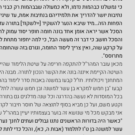
כי נמשלנו כבהמות נדמו, ולא כמעולה שבבהמות רק כבני 
נתיבות יושר להדריך את תלמידיהם בנתיבות אמת, עד שיגיע
הפחות הזה…מיד שיבא הנער להשקיד [=לשקוד] בתורה עד ש
הסכל אשר יראה אומן אחד בונה חומה חופר יסוד עמוק לחו
והסכל חושב כי דבר זה מעשה הבל, כי למה יחפור מתחת לאר
על קרקע שוה, ואין צריך ליסוד החומה, וגורם בזה שהחומ
מתרוסס".
מכאן עובר המהר"ל להתקפה חריפה על שיטת הלימוד שהייתה 
השיטה הקיימת איננה בונה את הקשר הנכון לתורה. מבנה הלימ
המתחנך ויכולותיו. חז"ל קבעו במשנה באבות סדר לימוד בהתא
קבעו "בן חמש למקרא בן עשר למשנה ובן חמש עשרה לתלמוד"
בכל המוסדות לא נעשה בהדרגה וכל שנה מדלגים גם בתורה 
וקטע משם, ועל כן מביא בסוף לתוצאה של חוסר חיבור לקו
אני מבקש מכל מי שנושא זה בוער בעצמותיו יעיין במהר"ל ע
"כאשר היה בדורות הראשנים נתנו גבולים ועתים לחנך נער 
עשר למשנה בן ט"ו לתלמוד (אבות ה, כא), והכל כדי לתת 