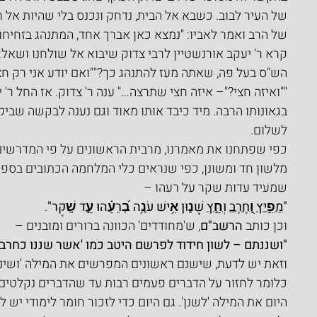
של העיר לבוב. כשבא אל הבית, נדחק ונכנס בלי שהיות אל ח
של הרב ואמר לאביו: "נמצא כאן אברך אחד, המתנהג בזחיחו
קרא ר' יעקב אורנשטיין לרבי צדוק שיבוא אל שולחנו ושאל:
הש"ס בעל פה, שאתה מעז להתנהג כך?""ואם יודע אני רק חצ
""ואיזה חצי?"– איזה חצי שתרצה…" ענה ר' צדוק. אז החל ר' 
בגאונותו הרבה. מיד כיבד אותו מאוד וגם נענה לבקשה שביקש
לשלום.
כפי שפתחנו את מאמרנו, מרבית הראשונים על פי המדרשים
מלשון חד ומשונן, כפי שנראים כלי המלחמה הכתובים בספר מ
שמעיד עדות שקר על רעהו –
"
מֵפִ֣יץ
 וְ֭
חֶרֶב
 וְ
חֵ֣ץ
 שָׁנ֑וּן אִ֥ישׁ עֹנֶ֥ה בְ֝רֵעֵ֗הוּ עֵ֣ד שָֽׁקֶר"
.
וכן כותב 
הרשב"ם
, ש'מחודדים' הכוונה ברורים ומובנים –
"ושננתם – לשון חידוד לפרשם היטב כמו 'אשר שננו כחרב 
וזאת יש לדעת, שישנם ראשונים המפרשים את המילה 'ושיננתם'
כלומר לחזור על הדברים פעמים רבות עד שהדברים נקלטים 
היום את המילה 'לשנן'. גם היום כדי לזכור חומר לימודי יש 