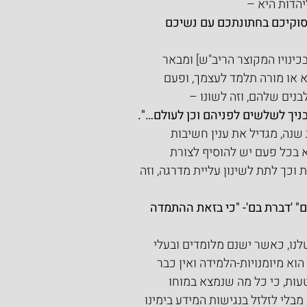
הדות היא –
סוקיכם בחתונתכם עם נשיכם 
בכינויו המקוצר הריב"ש] ומבאר 
 או מורה תלמד לעצמך, ופעם 
בנים שלהם, וזה לשונו –
בניך לשלשים לפניהם וכן לעולם…".
שנה, מגדיל את ענין חשיבות 
 בכל פעם יש להוסיף לצורת 
וכך לתת לשינון עליית מדרגה, וזה 
" 'דברת בם'- "כי בזאת ההתמדה 
נו, כאשר ישנם מלומדים ובעלי 
וא מיומנויות-הלמידה ואין כבר 
טעות, כי כל מה שנמצא במוחו 
בלי לזלזל בנגישות המידע בימינו 