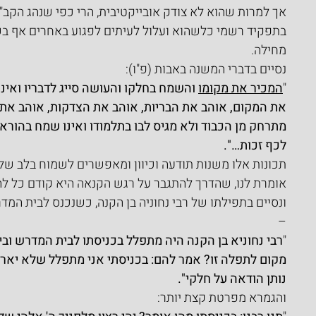
אך למרות שהוא לא צודק אובייקטיבית, הרי כפי שנהג הקב"
בתפקיד רשמי כלשהוא ועלול לעיתים לפגוע באחרים אף בשוג
מחילה.
נסיים בדברי המשנה באבות (פ"ו):
"
המכיר את מקומו
 והשמח בחלקו והעושה סייג לדבריו ואינו
את המקום, אוהב את הבריות, אוהב את הצדקות, אוהב את 
מתרחק מן הכבוד ולא מגיס לבו בתלמודו ואינו שמח בהוראה
לכף זכות…".
תכונות אלו משנות תודעה וכיוון ומאפשרים לשמוח בלב 
אומרת לנו, שהדרך להתגבר על רגש הקנאה היא קודם כל לה
ונסיים בתפילתו של רבי נחוניה בן הקנה, כשנכנס לבית המד
–
"
רבי נחוניא בן הקנה היה מתפלל בכניסתו לבית המדרש ובי
מקום לתפלה זו? אמר להם: בכניסתי אני מתפלל שלא יארע ד
נותן הודאה על חלקי".
והגמרא מפרטת קצת יותר: