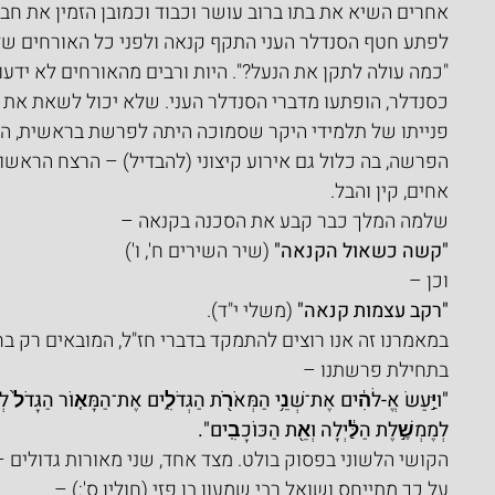
אחרים השיא את בתו ברוב עושר וכבוד וכמובן הזמין את חב
לפתע חטף הסנדלר העני התקף קנאה ולפני כל האורחים של
"כמה עולה לתקן את הנעל?". היות ורבים מהאורחים לא ידע
כסנדלר, הופתעו מדברי הסנדלר העני. שלא יכול לשאת את 
פנייתו של תלמידי היקר שסמוכה היתה לפרשת בראשית, העלת
הפרשה, בה כלול גם אירוע קיצוני (להבדיל) – הרצח הראשו
אחים, קין והבל.
שלמה המלך כבר קבע את הסכנה בקנאה –
"קשה כשאול הקנאה"
 (שיר השירים ח', ו')
וכן –
"רקב עצמות קנאה"
 (משלי י"ד).
במאמרנו זה אנו רוצים להתמקד בדברי חז"ל, המובאים רק ב
בתחילת פרשתנו –
"ויַּ֣עַשׂ אֱ-לֹהִ֔ים אֶת־שְׁנֵ֥י הַמְּאֹרֹ֖ת הַגְּדֹלִ֑ים אֶת־הַמָּא֤וֹר הַגָּדֹל֙ לְמ
לְמֶמְשֶׁ֣לֶת הַלַּ֔יְלָה וְאֵ֖ת הַכּוֹכָבִֽים".
הקושי הלשוני בפסוק בולט. מצד אחד, שני מאורות גדולים –
על כך מתייחס ושואל רבי שמעון בן פזי (חולין ס':) –