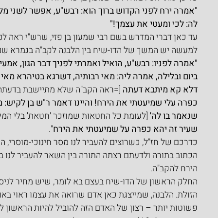
"אמרה ירח לפני הקדוש ברוך הוא: רבש"ע, אפשר לשני מ
לה: לכי ומעטי את עצמך!"
עד כאן דברי המדרש בשם רבי שמעון בן פזי, שרש"י ראה לנכ
למעשה יש המשך של הדו-שיח בין הלבנה לקב"ה בגמרא שם
"אמרה לפניו: רבש"ע, הואיל ואמרתי לפניך דבר הגון, אמעי
ביום ובלילה, אמרה ליה: מאי רבותיה, דשרגא בטיהרא מאי 
דלא קא מיתבא דעתה
 [=ראה הקב"ה שלא מתיישבת בדעתה
כפרה עלי שמיעטתי את הירח! והיינו דאמר ר"ש בן לקיש:
שנאמר בו לה' 
[לעומת כל החטאות שמוזכר 'חטאת' בלי המיל
שעיר זה יהא כפרה על שמיעטתי את הירח
".
כדרכם של חז"ל, כשרוצים להעביר לנו מסר חינוכי-מוסרי,
הכתוב בתורה ולדעתם רצתה התורה בין השאר להעביר לנו בדר
הירח להקב"ה.
החלק הראשון של הדו-שיח בעצם בא לומר, שיש מחיר לניסי
הזולת. הלבנה, שמייצגת כאן אדם שרואה את עצמו ראוי באופן
פשוטות יותר – רצון של האדם הזה להוביל להיות הראשון ל