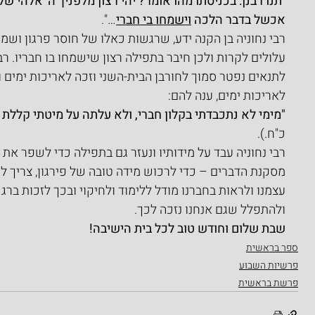
"
תנו רבנן: בכניסתו מהו אומר? יהי רצון מלפניך ה' אלהי של
אכשל בדבר הלכה 
וישמחו בי חברי
…".
רבי נחוניה בן הקנה ידע, שרגשות כאלו של חוסר פרגון ושמ
עלולים לקרות ולכן חיבר בתפילה רצון שישמחו בו חבריו. רבי
לתנאים נפטר סמוך לחורבן הבית-השני וזכה לאריכות ימים ו
לאריכות ימים, ענה להם:
"מימי לא נתכבדתי בקלון חברי, ולא עלתה על מיטתי קללת חב
כ"ח.).
רבי נחוניה עבד על מידותיו ונעזר גם בתפילה כדי לשפר את מ
מסקנת הדברים – כדי לרכוש מידה טובה של פירגון, צריך לע
עצמנו ולראות בחברנו מודל ללימוד ולחיקוי ובכך לזכות ברג
ולהתפלל שגם אנחנו נזכה לכך.
שבת שלום וחודש טוב לכל בית הישיבה!
ספר בראשית
פרשיות השבוע
פרשת בראשית