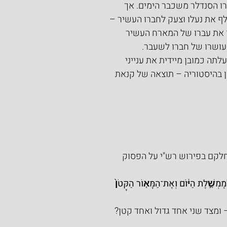
רו הסנדלר משכבר הימים. אך 
ף את נעלו וצעק לחברו העשיר – 
ו את עברו של המארח העשיר 
עושרו של חברו לשעבר.
ה כמובן מיידית את ענייני 
ן בהיסטוריה – תוצאה של קנאת 
חלקם בפירוש רש"י על הפסוק 
ֶמְשֶׁ֣לֶת הַיּ֔וֹם וְאֶת־הַמָּא֤וֹר הַקָּטֹן֙ 
 ומצד שני אחד גדול ואחד קטן?