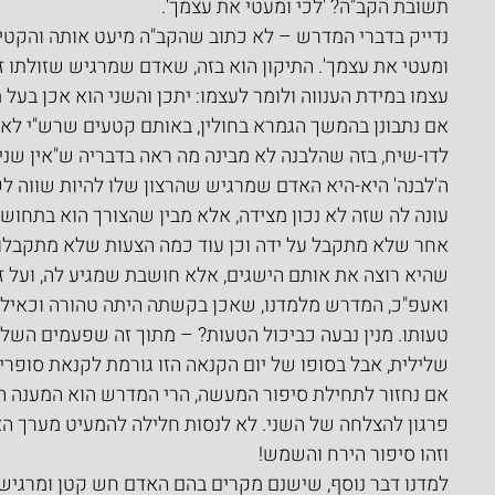
תשובת הקב"ה? 'לכי ומעטי את עצמך'.
נדייק בדברי המדרש – לא כתוב שהקב"ה מיעט אותה והקטין
ומעטי את עצמך'. התיקון הוא בזה, שאדם שמרגיש שזולתו זו
עצמו במידת הענווה ולומר לעצמו: יתכן והשני הוא אכן בעל מ
אם נתבונן בהמשך הגמרא בחולין, באותם קטעים שרש"י לא 
לדו-שיח, בזה שהלבנה לא מבינה מה ראה בדבריה ש"אין שנ
ה'לבנה' היא-היא האדם שמרגיש שהרצון שלו להיות שווה לשני
עונה לה שזה לא נכון מצידה, אלא מבין שהצורך הוא בתחושה
אחר שלא מתקבל על ידה וכן עוד כמה הצעות שלא מתקבלות
שהיא רוצה את אותם הישגים, אלא חושבת שמגיע לה, ועל ז
ואעפ"כ, המדרש מלמדנו, שאכן בקשתה היתה טהורה וכאילו
טעותו. מנין נבעה כביכול הטעות? – מתוך זה שפעמים השל
שלילית, אבל בסופו של יום הקנאה הזו גורמת לקנאת סופרי
אם נחזור לתחילת סיפור המעשה, הרי המדרש הוא המענה ה
פרגון להצלחה של השני. לא לנסות חלילה להמעיט מערך הא
וזהו סיפור הירח והשמש!
למדנו דבר נוסף, שישנם מקרים בהם האדם חש קטן ומרגיש 