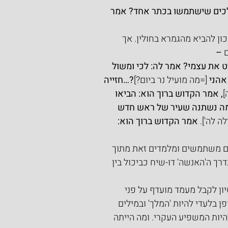
לכים שישתמשו בכתר אחד? אמר 
ון להביא מהגמרא בחולין. אך 
 –
ט את עצמי? אמר לה: לכי ומשול 
אהני 
[=מה מועיל נר ביום?]
?…חזייה 
]
, אמר הקדוש ברוך הוא: הביאו 
 מה נשתנה שעיר של ראש חדש 
ה לה'].
 אמר הקדוש ברוך הוא: 
 הם משתמשים ומלמדים זאת מתוך 
ך ה'האנשה' דו-שיח כביכול בין 
ון לקבל מעמד מועדף על פני 
 בלעדי להיות 'המלך' ובמילים 
היות המשפיע העקרי. ומה הייתה 