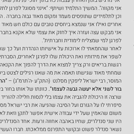
"אני מרגיש בזמן האחרון עצבות כזו בתוך תוכי פנימה, שאני
אני מקווה". המשיך התלמיד ושיתף: "אינני מסוגל לפרגן לת
וכן לתלמידים שתופסים מעמד ומקום מאוד גבוה בחברה . ה
אחרים ואילו אני שנמצא ביחסים טובים עם כולם חש מאוד מ
אני מבקש עצה ועזרה איך לחזק את עצמי שלא אקנא בחב
לפרגן למי שמצליח לימודית וחברתית".
לאחר שהחמאתי לו ארוכות על אישיותו הנהדרת ועל כך שאני 
לשפר את מידותיו ואת היכולת שלו לפרגן לאחרים, הסברתי
רגשות בריאים ורק צריך למצוא את הדרך להפוך את הקנאה 
שמחתי מאוד שגישתו תאמה את מה שאנו רגילים לצטט בישי
המוסר, רבי ישראל ליפקין מסלנט  (התק"ע -ה'תרמ"ג) – 
"הר
בור לשני אלא יעשה גבעה לעצמו".
 כוונתו של אותו בחור 
שרצה זו היכולת להגביה את עצמו בלי לנסות חלילה להוריד
סיפרתי לו על הגורם ועל הסיבה שהניעה את רבי ישראל מסל
משום שהאמין שעל ידי עבודה אישית אפשר לתקן וזאת לאחר
היו שני סנדלרים, שחיו באהבה אחווה ורעות. אחד הסנדלרים
נשאר סנדלר פשוט ובקושי התפרנס ממלאכתו. חברו העשיר