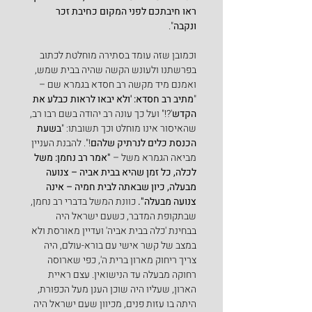
ראו חיבתכם לפני המקום כחיבת זכר 
ונקבה
".
וכמובן שזה עומד בסתירה מוחלטת לכתוב 
בפרשתנו ולעונש הקשה שהיה בבית שמש, 
ואמנם מיד מקשה רב חסדא בגמרא שם – 
"
מתיב רב חסדא: 'ולא יבאו לראות כבלע את 
הקדש
'?!" ועל כך עונה רב יהודה בשם רבו רב, 
שהאיסור אינו מוחלט וכך תשובתו: "
בשעת 
הכנסת כלים לנרתיק שלהם
!". להבנת העניין 
מביאה הגמרא משל – 
"אמר רב נחמן: משל 
לכלה, כל זמן שהיא בבית אביה – צנועה 
מבעלה, כיון שבאתה לבית חמיה – אינה 
צנועה מבעלה". 
כוונת המשל בדברי רב נחמן, 
שבתקופת המדבר, כשעם ישראל היה 
בבחינת 'כלה בבית אביה' ועדיין מאורסת ולא 
במצב של קשר אישי עם בורא-עולם, היה 
צריך ריחוק מארון ברית ה', כפי שארוסה 
רחוקה מבעלה עד הנישואין. עצם ראיית 
הארון, שעליו היה שוכן הענן מעל הכפורת, 
היתה בו עזות פנים, מכיוון שעם ישראל היה 