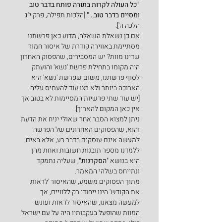
"כל העולה לקרות בתורה פותח בדבר טוב 
ומסיים בדבר טוב…"
 [הלכות תפילה, פרק י"ג 
הלכה ה'].
אם כן נשאלת השאלה, מדוע כאן פרשתנו 
מסתיימת באווירה קודרת של איסור חמור 
שדינו מוות? יש המסבירים, שהפסוק האחרון 
היה מקומו בתחילת פרשת 'נשא' והועתק 
לסוף פרשתנו, משום שפרשת 'נשא' היא 
הארוכה ביותר ולא רצו עוד להעמיס עליה 
[יש עוד שתי פרשיות המסיימות לא בטוב אך 
אין כאן המקום להאריך].
ניתן למצוא הסבר אחר שאולי יניח את הדעת 
והוא, שהפסוקים האחרונים של הפרשה 
למעשה אינם עוסקים בדבר רע, אלא באים 
ללמדנו מספר תובנות חשובות ואחת מהן 
היא בנושא "
הסקרנות"
, שעליה נתמקד 
ונתייחס בשלהי המאמר.
מתוך הפסוקים משמע, שהאיסור 'לראות 
את הקודש' הינו ייחודי רק ללוויים, אך 
למעשה מצאנו, שהאיסור לראות ועונש 
המוות שהופעל בעקבותיו היה על עם ישראל 