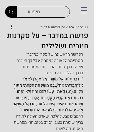
17 בספט׳ 2024
זמן קריאה 6 דקות
פרשת במדבר – על סקרנות
חיובית ושלילית
הפרשה הראשונה של ספר "במדבר" 
מסתיימת לכאורה בנימה לא כל כך חיובית, 
שלא כדרך סיומי הפרשות המסתיימות 
בדרך-כלל בצורה חיובית.
"וַיְדַבֵּר יְקֹוָק אֶל־מֹשֶׁה וְאֶֽל־אַהֲרֹן לֵאמֹֽר: 
אַל־תַּכְרִיתוּ אֶת־שֵׁבֶט מִשְׁפְּחֹת הַקְּהָתִי מִתּוֹךְ 
הַלְוִיִּֽם:(יט) וְזֹאת׀ עֲשׂוּ לָהֶם וְחָיוּ וְלֹא יָמֻתוּ 
בְּגִשְׁתָּם אֶת־קֹדֶשׁ הַקֳּדָשִׁים אַהֲרֹן וּבָנָיו יָבֹאוּ 
וְשָׂמוּ אוֹתָם אִ֥ישׁ אִישׁ עַל־עֲבֹדָתוֹ וְאֶל־מַשָּׂאֽוֹ: 
וְלֹא־יָבֹאוּ לִרְאוֹת כ
ְּבַלַּע אֶת־הַקֹּדֶשׁ וָמֵֽתוּ
".
הרמב"ם קבע להלכה, שאדם העולה לתורה 
צריך שיפתח בטוב ויסיים בטוב, חוץ מפרשת 
האזינו, וזה לשונו: