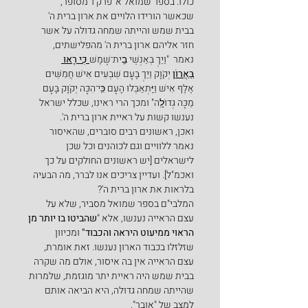
כולו. בספר שמואל א' פרק ו' מסופר, 
שכאשר הורידו הלויים את ארון ברית ה' 
בבית שמש והייתה שמחה גדולה על אשר 
חזר אליהם ארון ברית ה' מהפלישתים, 
נאמר  "וַיַּךְ בְּאַנְשֵׁי בֵֽית־שֶׁמֶשׁ
 כִּי רָאוּ 
בַּאֲרוֹן
 יְקֹוָק וַיַּךְ בָּעָם שִׁבְעִים אִישׁ חֲמִשִּׁים 
אֶלֶף אִישׁ וַיִּֽתְאַבְּלוּ הָעָם כִּֽי־הִכָּה יְקֹוָק בָּעָם 
מַכָּה גְדוֹלָֽה" ומכך הרי ראינו, שכלל ישראל 
נענשו קשות על ראיית ארון ברית ה'.
ואכן, ראשונים רבים סוברים, שהאיסור 
נאמר ללוויים וגם לכוהנים וכל שכן 
לישראלים [יש ראשונים החולקים על כך 
ואכמ"ל]. ועדיין צריכים אנו לברר, מה הבעיה 
בלראות את ארון ברית ה'?
המלבי"ם בספר שמואל מסביר, שלא על 
עצם הראייה נענשו, אלא "
שהביטו בו יותר מן 
הראוי ממיעוט היראה והכבוד"
 ומכיוון 
שזלזלו בכבוד הארון נענשו. זאת אומרת, 
עצם הראייה אין בה איסור, אולם מה שקרה 
בבית שמש היה ראיית יתר מוגזמת, שלמרות 
שהייתה שמחה גדולה, היא הביאה אותם 
למצב של "אובר".