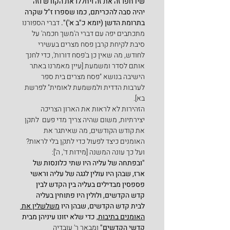
שידחפו זה את זה ויחללו את הקודש וזה 
יהיה סבה להכריתם, כמו שספרו ז"ל שקרה 
בתרומת הדשן (יומא כ"ב א')". 
דברי הספורנו 
מתכתבים יפה עם דברי ה'משך חכמה' על 
סיבת לקיחת קרבן פסח מצרים בעשירי 
לחודש, מה שאין כן ב'פסח דורות', כדי לחנך 
אותם לסדר ומשמעת [עיין מאמרנו באתר 
הישיבה בנושא "פסח מצרים בית ספר 
לערבות הדדית ולמשמעת לאומית" לפרשת 
בא].
הזהירות לא לראות את הארון הצריכה 
יצירתיות, משום שהיה צריך מדי פעם  לתקן 
את קודש הקודשים, מה שאיתגר את 
האומנים כיצד לפעול כדי לתקן בלי לראות? 
ועל כך עונה המשנה [מידות ד', ה']:
"ובפתחה של עליה היו שתי כלונסות של 
ארז, שבהן היו עולין לגגה של עליה וראשי 
פספסין מבדילים בעליה בין הקדש לבין 
קדש הקדשים, ולולין היו פתוחין בעליה 
לבית קדש הקדשים, שבהן היו 
משלשלין את 
האומנים בתיבות
, כדי שלא יזונו עיניהן מבית 
קדשי הקדשים" 
ומבאר ר' עובדיה 