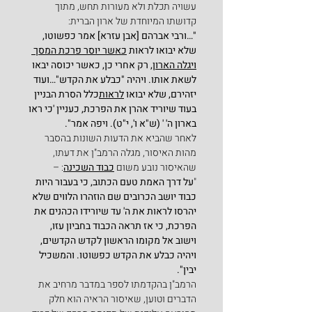
עשויה תכלת ולא מעורות תחש, מתוך 
קדושתו המיוחדת של ארון הברית:
"…ורבי אברהם [אבן עזרא] אמר
כפשוטו, 
שלא יבואו לראות 
כאשר יוסר פרכת המסך 
ויגלה הארון
, רק אחרי כן, כאשר יכוסה יבאו 
לשאת אותו. ויהיה "כבלע את הקדש"…ועוד 
יזהירם, שלא יבואו 
לראות
כלל הסרת הבניין 
בעוד שיוריד אהרן את הפרכת, כעניין 'כי ראו 
בארון ה' ' (ש"א ו', י"ט). ויפה אמר".
לאחר שהביא את הדעות השונות בהסבר 
מהות האיסור, מגלה הרמב"ן את דעתו, 
שהאיסור נובע משום 
כבוד השכינה
: –
"
על דרך האמת
טעם הכתוב, כי בעבור היות 
כבוד יושב הכרובים שם הוזהרו הלווים שלא 
יהרסו לראות את ה' עד שיורידו הכהנים את 
הפרכת, כי אז תראה הכבוד בחביון עזו, 
וישוב אל מקומו הראשון לקדש הקדשים, 
ויהיה כבלע את הקדש כפשוטו. והמשכיל 
יבין".
הרמב"ן בהקדמתו לספר במדבר מרחיב את 
הדברים וטוען, שאיסור הראיה הוא חלק 