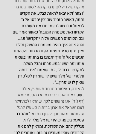
מהוראה אלוקית של תפיסת מרחק של כבוד 
מהקדושה וזה לשונו בהקדמה לספר במדבר:
"וצווה 'ולא יבאו לראות כבלע את הקדש 
ומתו', כאשר הזהיר שם 'פן יהרסו אל ה' 
לראות' וגו' וצווה 'ושמרתם את משמרת 
הקדש ואת משמרת המזבח' כאשר אמר שם 
'וגם הכוהנים הנגשים אל ה' יתקדשו' וגו'…
והנה צווה איך תהיה משמרת המשכן וכליו 
ואיך יחנו סביב ויעמוד העם מרחוק והכהנים 
הנגשים אל ה' איך יתנהגו בו בחנותו ובשאת 
אותו ומה יעשו במשמרתו והכל מעלה 
למקדש וכבוד לו, כמו שאמרו 'אינו דומה 
פלטרין של מלך שיש לו שומרין לפלטרין 
שאין לו שומרין'…".
לכאורה, האיסור הינו חד משמעי, אולם 
כשקוראים את דברי הגמרא במסכת יומא 
[דף נ"ד.] אנו נחשפים לכך, שהראו לכתחילה 
לעם ישראל את ארון ברית ה' כשעלו לרגל 
וזה תמוה מאוד. וכך לשון הגמרא: 
"אמר רב 
קטינא: בשעה שהיו ישראל עולין לרגל 
מגללין להם את הפרוכת, ומראין להם את 
הכרובים שהיו מעורים זה בזה, ואומרים להן: 