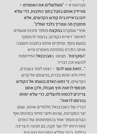
מברטנורא
 – "משלשלים את האומנים – 
מורידין אותם בחבל בתוך התיבות, כדי שלא 
יהנו בראיית בית קודש הקדשים, אלא 
מתקנין מה שצריך בלבד ועולין".
אחרי שסקרנו 
במקצת 
מספר סיבות וטעמים 
לאיסור 'ראיית הקודש', ברצוני להתמקד 
בטעם נוסף, שיחכים אותנו בתובנה חשובה 
אותה הזכרנו בפתיחת מאמרנו והיא 
"
הסקרנות
". מצאנו  ב
אברבנאל 
התייחסות 
לנושא וכה דבריו:
"…'וזאת עשו להם
' – רצונו לומר בעבורם, 
ויחיו ולא ימותו בכרת, בגישתם אל קדש 
הקדשים, 
כי נפש האדם בגשתו אל הקודש 
תכסוף לראות חוץ מגבולו, ולכן אתם 
צריכים לכסות ולהעלים, כדי שלא ימותו 
בהרסם לראות".
דבריו של האברבנאל מלמדים אותנו, שגם 
יצר הסקרנות, שהוא חיובי וחיוני במהותו ואף 
הגורם מספר אחד בהתפתחותו של האדם 
מאז היותו ילד ועד זקנה, גם תכונה זו צריכה 
גבולות. ברור שללא הסקרנות הטבעית, 