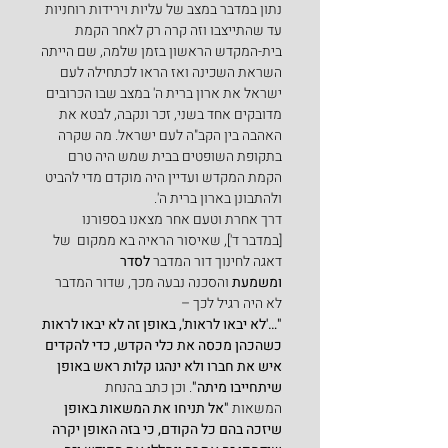
נתון במדבר במצב של עליות וירידות רוחניות 
עד שהתייצבו וזה קרה רק לאחר הקמת 
בית-המקדש הראשון בזמן שלמה, שם הייתה 
השראת השכינה ואז הראו לכתחילה לעם 
ישראל את ארון ברית ה' במצב שבו הכרובים 
מדובקים אחד בשני, זכר ונקבה, לבטא את 
האהבה בין הקב"ה לעם ישראל. מה שקרה 
בתקופת השופטים בבית שמש היה טרם 
הקמת המקדש ועדיין היה מוקדם מדי להביט 
ולהתבונן בארון ברית ה'.
דרך אחרת וטעם אחר מצאנו בספורנו 
[במדבר ד'], שאיסור הראיה בא ממקום  של 
דאגה לחינוך דור המדבר 
לסדר 
ומשמעת
 והסכנה נבעה מכך, שדור המדבר 
לא היה רגיל לכך –
"…'לא יבאו לראות', באופן זה לא יבאו לראות 
כשהכהן מכסה את כלי הקדש, כדי להקדים 
איש את חברו ולא ינהגו קלות ראש באופן 
שיתחייבו מיתה"
. וכן כתב בהנחת 
המשאות 
"אל תניחו את המשאות באופן 
שיזכה בהם כל הקודם, כי בזה האופן יקרה 