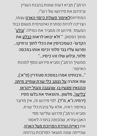
הרמב"ן מביא דעות שונות בהבנת העניין 
וביניהם את פירושו של רש"י, 
המתייחס
לאיסור פעולת כיסוי הארון
 עצמו, 
הצריכה להיות נסתרת ואינטימית משום כבוד 
המעמד. פירוש זה מסביר את המילה "
ובלע
" 
מתוך הפסוק  
" 'ולא יבואו לראות 
כבלע
 את 
הקדש'- כשמכניסין את הכלי לתוך נרתיקו…
ופרשו עליו בגד פלוני וכיסו אותו במכסה 
פלוני, ובלוע שלו זהו כיסיו…"
.
ממשיך הרמב"ן ומביא פירוש נוסף למהות 
האיסור:
"…ורבותינו אמרו במסכת סנהדרין (פ"א:), 
שזו אזהרה 
על הגונב כלי שרת שחייב מיתה 
והקנאין פוגעין בו, שהגנבה והגזל ייקראו 
'בליעה',
 מלשון…והוצאתי את בלעו מפיו 
(ירמיה נ"א, מ"ד). 
לפי פירוש זה, אין מדובר 
באיסור ראיה, אלא על גניבת כלי שרת
.
ומביא הרמב"ן פירוש שלישי מפי 
האבן-עזרא, שהכוונה בתורה לאסור 
את 
ראיית הורדת הפרוכת מעל הארון
, 
שהייתה שונה משאר הפרוכות בהיותה 