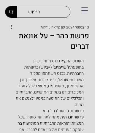
13 בספט׳ 2024
זמן קריאה 5 דקות
פרשת בהר – על אונאת
דברים
השבוע התקיים כנס מיוחד, שדן 
בתופעת
ה"שיימינג
" (=ביוש) ברשתות 
החברתיות. בכנס השתתפו מפכ"ל 
משטרת-ישראל, רב-ניצב רוני אלשיך וכן 
אנשי חינוך, משפטנים, אנשי כלכלה ועוד. 
המכובדים דנו בנזקים האישיים, החברתיים 
והכלכליים של התופעה בניסיון לצמצם את 
נזקיה.
פרשתנו, פרשת 'בהר' היא 
פרשה
חברתית
 מתחילתה ועד סופה, שכל 
המצוות והוראות החברתיות המופיעות בה 
עוסקת בעניינים של בין אדם לחברו. ואף 