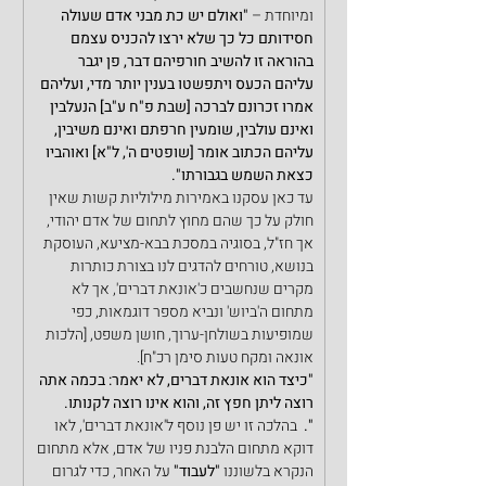
ומיוחדת –
 "ואולם יש כת מבני אדם שעולה 
חסידותם כל כך שלא ירצו להכניס עצמם 
בהוראה זו להשיב חורפיהם דבר, פן יגבר 
עליהם הכעס ויתפשטו בענין יותר מדי, ועליהם 
אמרו זכרונם לברכה [שבת פ"ח ע"ב] הנעלבין 
ואינם עולבין, שומעין חרפתם ואינם משיבין, 
עליהם הכתוב אומר [שופטים ה', ל"א] ואוהביו 
כצאת השמש בגבורתו".
עד כאן עסקנו באמירות מילוליות קשות שאין 
חולק על כך שהם מחוץ לתחום של אדם יהודי, 
אך חז"ל, בסוגיה במסכת בבא-מציעא, העוסקת 
בנושא, טורחים להדגים לנו בצורת כותרות 
מקרים שנחשבים כ'אונאת דברים', אך לא 
מתחום ה'ביוש' ונביא מספר דוגמאות, כפי 
שמופיעות בשולחן-ערוך, חושן משפט, [הלכות 
אונאה ומקח טעות סימן רכ"ח].
"כיצד הוא אונאת דברים, לא יאמר: בכמה אתה 
רוצה ליתן חפץ זה, והוא אינו רוצה לקנותו. 
".
  בהלכה זו יש פן נוסף ל'אונאת דברים', לאו 
דוקא מתחום הלבנת פניו של אדם, אלא מתחום 
הנקרא בלשוננו
 "לעבוד"
 על האחר, כדי לגרום 