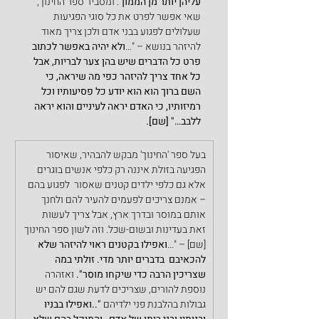
עליהן יותר מן הממון
". ומסביר ספר החינוך, 
שאי אפשר לפרט את כל סוגי הפגיעות 
שעלולים לפגוע בבני אדם ולכן צריך מאוד 
להיזהר בנושא – "…
ולא יהיה באפשר לכתוב 
פרט כל הדברים שיש בהן צער לבריות, אבל 
כל אחד צריך להיזהר כפי מה שיראה, כי 
השם ברוך הוא הוא יודע כל פסיעותיו וכל 
רמיזותיו, כי האדם יראה לעיניים והוא יראה 
ללבב…" [שם].
בעל ספר 'החינוך' מבקש להבהיר, שאיסור 
הפגיעה בזולת איננה רק כלפי אנשים בוגרים 
אלא גם כלפי ילדים קטנים שאסור  לפגוע בהם 
– אמנם צריכים לפעמים להעיר להם ולחנך 
אותם במוסר ובדרך ארץ, אבל צריך לעשות 
זאת בעדינות ובשום-שכל. וזה לשון ספר החינוך 
[שם] – "…
ואפילו בקטנים ראוי להיזהר שלא 
להכאיבם  בדברים יותר מדי. זולתי במה 
שצריכין הרבה כדי שיקחו מוסר". 
ואזהרה 
נוספת להורים, שצריכים לדעת שגם להם יש 
גבולות בהלבנת פני ילדיהם 
"..ואפילו בבניו 