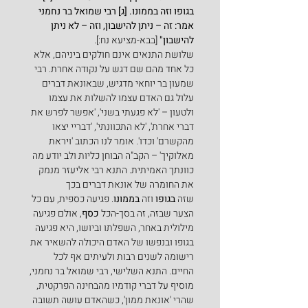
בגופו וזה בממונו. [ג] רבי שמואל בר נחמני 
אמר: זה – ניתן להישבון, וזה – לא ניתן 
להישבון" 
[בבא-מציעא נח:].
שלושת התנאים אינם חולקים ביניהם, אלא 
כל אחד מהם שם דגש על נקודה אחרת. רבי 
שמעון בר יוחאי מדגיש, שבאונאת דברים 
עלול גם האדם עצמו להשלות את עצמו 
ולטעון – 'לא פגעתי בשני', 'אפשר לפרש את 
דברי אחרת', 'לא התכוונתי', 'דבריי יצאו 
מהקשרם' וכדו'. אומר לנו הכתוב 'ויראת 
מאלוקיך' – הקב"ה הבוחן כליות ולב יודע מה 
כוונתך האמיתית. התנא רבי אליעזר מנמק 
את החומרה של אונאת דברים בכך 
שזה 
בגופו
 וזה 
בממונו
. פגיעה כספית, עם כל 
הצער שבזה, זה בסך-הכל 
כסף
, אולם פגיעה 
מילולית באחר, השפלתו וביושו, היא פגיעה 
בגופו ובנפשו של האדם היכולה להשאיר את 
רישומה לשנים רבות ולעיתים אף לכל 
החיים. התנא השלישי, רבי שמואל בר נחמני, 
מוסיף על דברי קודמיו מהבחינה הפרקטית, 
שהרי 'אונאת ממון', כשהאדם עושה תשובה 