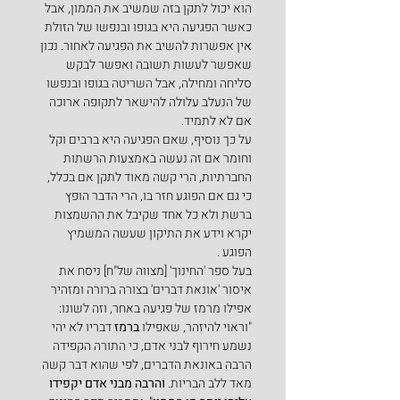
הוא יכול לתקן בזה שמשיב את הממון, אבל 
כאשר הפגיעה היא בגופו ובנפשו של הזולת 
אין אפשרות להשיב את הפגיעה לאחור. נכון 
שאפשר לעשות תשובה ואפשר לבקש 
סליחה ומחילה, אבל השריטה בגופו ובנפשו 
של הנעלב עלולה להישאר לתקופה ארוכה 
אם לא לתמיד.
על כך נוסיף, שאם הפגיעה היא ברבים וקל 
וחומר אם זה נעשה באמצעות הרשתות 
החברתיות, הרי קשה מאוד לתקן אם בכלל, 
כי גם אם הפוגע חזר בו, הרי הדבר הופץ 
ברשת ולא כל אחד שקיבל את ההשמצות 
יקרא וידע את התיקון שעשה המשמיץ 
הפוגע . 
בעל ספר 'החינוך' [מצווה של"ח] ניסח את 
איסור 'אונאת דברים' בצורה ברורה ומזהיר 
אפילו מרמז של פגיעה באחר, וזה לשונו:
"וראוי להיזהר, שאפילו 
ברמז
 דבריו לא יהי 
נשמע חירוף לבני אדם, כי התורה הקפידה 
הרבה באונאת הדברים, לפי שהוא דבר קשה 
מאד ללב הבריות. 
והרבה מבני אדם יקפידו 