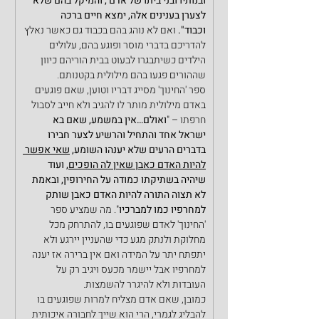
ובנותיו ובני ביתו של אדם , והמיקל בהם שלא 
לצערן בענינים אלה, ימצא חיים ברכה 
וכבוד". 
ואם לא נוהג בהם בכבוד גם כאשר נאלץ 
להדריכם בדברי מוסר ופוגע בהם, עלולים 
הילדים כשיתבגרו לבעוט בבית הוריהם כיוון 
שההורים פגעו בהם מילולית בקטנותם.
ספר 'החינוך' מסייג דבריו וטוען, שאם פוגעים 
באדם מילולית מותר לו להגיב ולא חייב לסבול 
חרפתו – "
ואולם…אין במשמע, שאם בא 
ישראל אחד והתחיל והרשיע לצער חבירו 
בדברים הרעים שלא יענהו השומע, 
שאי אפשר 
להיות האדם כאבן שאין לה הופכים,
 ועוד 
שיהיה בשתיקתו כמודה על החירופין, ובאמת 
לא תצוה התורה להיות האדם כאבן שותק 
למחרפיו כמו למברכיו
". מה שמציע ספר 
'החינוך' לאדם שפוגעים בו, להתרחק מכל 
מחלוקת ולנתק מגע כדי שהעניין יירגע ולא 
יתפתח יתר על המידה ואם אין ברירה אז יענה 
למחרפיו אבל יישמר מכעס ויגיב רק על 
העובדות ולא להיגרר להשמצות.
כמובן, שאם אדם מצליח למרות שפוגעים בו 
להבליג לגמרי, הרי הוא שייך לחבורה איכותית 