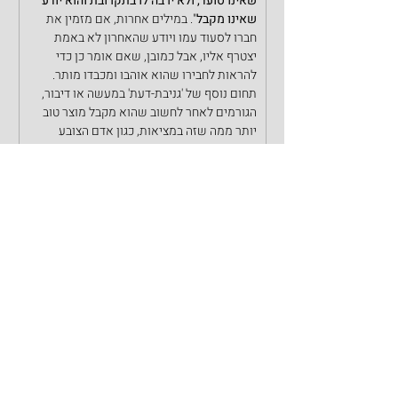
שאינו סועד, ולא ירבה לו בתקרובת והוא יודע 
שאינו מקבל
". במילים אחרות, אם מזמין את 
חברו לסעוד עמו ויודע שהאחרון לא באמת 
יצטרף אליו, אבל כמובן, שאם אומר כן כדי 
להראות לחבירו שהוא אוהבו ומכבדו מותר.
תחום נוסף של 'גניבת-דעת' במעשה או דיבור, 
הגורמים לאחר לחשוב שהוא מקבל מוצר טוב 
יותר ממה שזה במציאות, כגון אדם הצובע 
מכונית כדי להסתיר את החלודה שיש בה ולא 
מספר מה המצב האמיתי. וזה מופיע בהלכה – 
"
אין מפרכסין לא אדם ולא בהמה ולא כלים, 
כגון לצבוע זקן עבד העומד למכור כדי שיראה 
כבחור
". וכן במכירת פירות, התופעה לצערנו 
מצויה, שהפירות העליונים יפים מאוד ולמטה 
פחות וכך למדנו – 
"אין מערבין מעט פירות 
רעים בהרבה פירות יפים כדי למכרם בחזקת 
יפים, אפילו חדשים בחדשים
" .
נמצאנו למדים, שאונאת דברים יכולה חלילה 
להסתיים בפגיעה נפשית ולפעמים היא גורמת 
להפסדים כלכלים  ולכן התורה הצמידה נושאים 
אלו.
בימים אלו של ספירת העומר, שלדעת חז"ל 