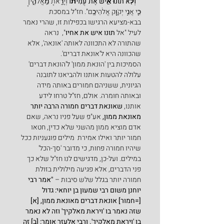
  "
וְלֹ֤א תוֹנוּ֙ אִ֣ישׁ אֶת־עֲמִית֔וֹ
 וְיָרֵ֖אתָ מֵֽאֱלֹהֶ֑יךָ 
כִּ֛י אֲנִ֥י יְקֹוָ֖ק אֱלֹהֵיכֶֽם". חז"ל במסכת 
בבא-מציעא הרגישו בכפילות זו, שהרי נאמר 
לעיל "אל 
תונו איש את אחיו
",  נראה 
שהתורה לא התכוונה לאותה 'אונאה', אלא 
שהכוונה היא ל'אונאת דברים'.
הסמיכות בין 'הונאת ממון' ל'הונאת דברים' 
עלולה להטעות אותנו ולהביאנו לתובנה 
הגיונית, ששניהם חמורים באותה מידה 
ובאותה חומרה. אולם, חז"ל טרחו לידע 
אותנו, 
שאונאת דברים חמורה הרבה יותר 
מאונאת ממון, 
אע"פ שעל פניו נראה, שאם 
אדם מוציא ממון מהשני שלא כדין, חטאו 
חמור יותר ואילו אמירת  מילים פוגעניות ככל 
שיהיו חמורה פחות, כי מדובר 'סך-הכל' 
במילים. ועל-כן, מדגישים לנו חז"ל שלא כך 
פני הדברים, אלא פגיעה מילולית בזולת 
חמורה יותר בגלל שלש סיבות – 
"אמר רבי 
יוחנן משום רבי שמעון בן יוחאי: גדול 
[=חמור] אונאת דברים מאונאת ממון, [א] 
שזה נאמר בו 'ויראת מאלקיך' וזה לא נאמר 
בו 'ויראת מאלקיך'. ורבי אלעזר אומר: [ב] זה 