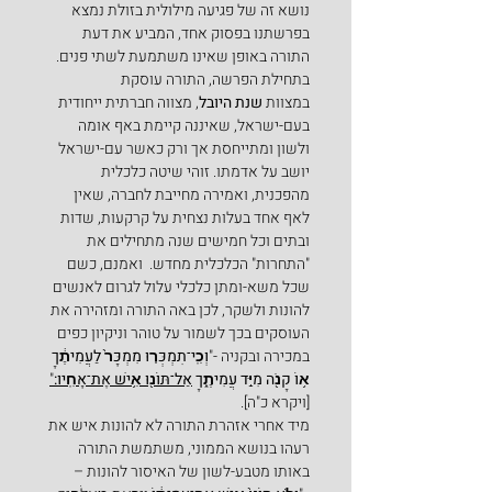
נושא זה של פגיעה מילולית בזולת נמצא 
בפרשתנו בפסוק אחד, המביע את דעת 
התורה באופן שאינו משתמעת לשתי פנים.
בתחילת הפרשה, התורה עוסקת 
במצוות 
שנת היובל
, מצווה חברתית ייחודית 
בעם-ישראל, שאיננה קיימת באף אומה 
ולשון ומתייחסת אך ורק כאשר עם-ישראל 
יושב על אדמתו. זוהי שיטה כלכלית 
מהפכנית, ואמירה מחייבת לחברה, שאין 
לאף אחד בעלות נצחית על קרקעות, שדות 
ובתים וכל חמישים שנה מתחילים את 
"התחרות" הכלכלית מחדש.  ואמנם, כשם 
שכל משא-ומתן כלכלי עלול לגרום לאנשים 
להונות ולשקר, לכן באה התורה ומזהירה את 
העוסקים בכך לשמור על טוהר וניקיון כפים 
במכירה ובקניה -"
וְכִֽי־תִמְכְּר֤וּ מִמְכָּר֙ לַעֲמִיתֶ֔ךָ 
א֥וֹ קָנֹ֖ה מִיַּ֣ד עֲמִיתֶ֑ךָ 
אַל־תּוֹנ֖וּ אִ֥ישׁ אֶת־אָחִֽיו:
"
[ויקרא כ"ה].
מיד אחרי אזהרת התורה לא להונות איש את 
רעהו בנושא הממוני, משתמשת התורה 
באותו מטבע-לשון של האיסור להונות –