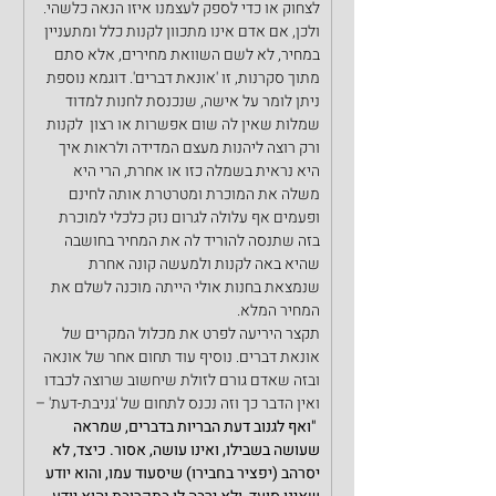
לצחוק או כדי לספק לעצמנו איזו הנאה כלשהי. 
ולכן, אם אדם אינו מתכוון לקנות כלל ומתעניין 
במחיר, לא לשם השוואת מחירים, אלא סתם 
מתוך סקרנות, זו 'אונאת דברים'. דוגמא נוספת 
ניתן לומר על אישה, שנכנסת לחנות למדוד 
שמלות שאין לה שום אפשרות או רצון  לקנות 
ורק רוצה ליהנות מעצם המדידה ולראות איך 
היא נראית בשמלה כזו או אחרת, הרי היא 
משלה את המוכרת ומטרטרת אותה לחינם 
ופעמים אף עלולה לגרום נזק כלכלי למוכרת 
בזה שתנסה להוריד לה את המחיר בחושבה 
שהיא באה לקנות ולמעשה קונה אחרת 
שנמצאת בחנות אולי הייתה מוכנה לשלם את 
המחיר המלא.
תקצר היריעה לפרט את מכלול המקרים של 
אונאת דברים. נוסיף עוד תחום אחר של אונאה 
ובזה שאדם גורם לזולת שיחשוב שרוצה לכבדו 
ואין הדבר כך וזה נכנס לתחום של 'גניבת-דעת' –
 "ואף לגנוב דעת הבריות בדברים, שמראה 
שעושה בשבילו, ואינו עושה, אסור. כיצד, לא 
יסרהב (יפציר בחבירו) שיסעוד עמו, והוא יודע 