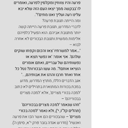
פרעה והיו צווחין ומקלסין לפרעה, ואומרים 
לו 'בבקשה ממך יצאו העם הזה שלא יבא 
עלינו רעה ועליך ואנו מתים'!".
ומה הייתה תגובת פרעה?
לדברי המדרש, תגובת פרעה הייתה קשה 
יותר מתגובת אביהם. הוא הפעיל כלפיהם 
אלימות ממשית ותגובת הבכורים לא אחרה 
לבוא –
"
…אמר למשרתיו 'צאו והכום וקפחו שוקים 
שלהם'. אני אומר: 'או נפשי תצא או 
נפשותיהם של עבריים, ואתם אומרים 
הוציאו אותם?'. מה עשו הבכורות? נטל כל 
אחד ואחד חרבו והרגו את אבותיהם, 
.."
אגב הדברים הללו, מתרץ המדרש, מדוע 
במכת בכורות המתוארת בתהילים לא כתוב 
'למכה בכורי מצרים', אלא 'למכה מצרים 
בבכוריהם'
 –
"וזהו שנאמר 'למכה מצרים בבכוריהם' 
(תהלים קל"ו, י'), ולא נאמר 'למכה בכורי 
מצרים' – 
שהבכורים הם אשר הכו את פרעה 
ואנשיו" (מדרש אגדה בובר פרק י"א, סימן ה').