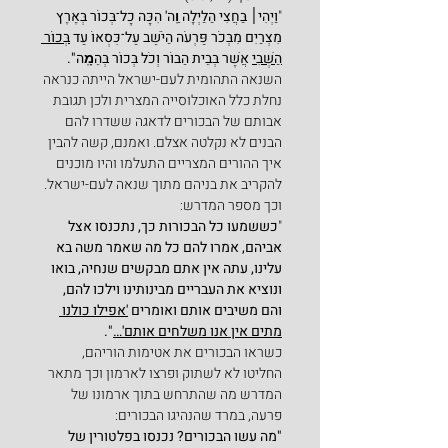
"
וַיְהִי׀ בַּחֲצִי הַלַּיְלָה וַֽה' הִכָּה כָל־בְּכוֹר בְּאֶרֶץ 
מִצְרַיִם מִבְּכֹר פַּרְעֹה הַיֹּשֵׁב עַל־כִּסְאוֹ עַד 
בְּכוֹר 
הַשְּׁבִי
 אֲשֶׁר בְּבֵית הַבּוֹר וְכֹל בְּכוֹר בְּהֵמָֽה".
השנאה התהומית לעם-ישראל הייתה כנראה 
נחלת כלל האוכלוסייה המצרית ולכן תגובת 
אבותם של הבכורים לדאגה ששדרו להם 
הבנים לא נקלטה אצלם. ואמנם, קשה להבין 
איך ההורים המצריים התעלמו והיו מוכנים 
להקריב את בניהם מתוך שנאה לעם-ישראל. 
וכך מספר המדרש:
"
כששמעו כל הבכורות כך, נתכנסו אצל 
אביהם, אמרו להם כל מה שאמר משה בא 
עלינו, עתה אין אתם מבקשים שנחיה, בואו 
ונוציא את העבריים מבינותינו וילכו להם, 
והם משיבים אותם ואומרים 
'אפילו כולנו 
מתים אין אנו משלחים אותם'…
".
כשראו הבכורים את אטימות הוריהם, 
החליטו לא לשתוק ופרצו לארמון וכך מתאר 
המדרש מה שהתרחש בתוך ארמונו של 
פרעה, במרד שהנהיגו הבכורים:
"מה עשו הבכורים? נכנסו בפלטורין של 