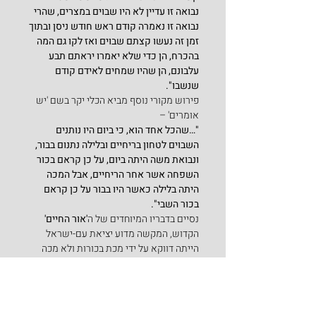
נבואה זו עדיין לא היו שבוים במצרים, שהרי 
נבואה זו נאמרה קודם ראש חודש ניסן ובתוך 
זמן זה נעשו קצתם שבוים ואז לקו גם המה 
בהכרח, הן כדי שלא יאמרו יראתם תבע 
עלבונם, הן שהיו שמחים לאידם קודם 
שנשבו".
פירוש מקורי נוסף מביא הכלי יקר בשם 'יש 
אומרים' –
"…שהכל אחד הוא, כי ביום היו נותנים 
השבוים לטחון בריחיים ובלילה נתנום בבור, 
ונבואת משה היתה ביום, על כן קראם בכור 
השפחה אשר אחר הריחיים, אבל המכה 
היתה בלילה כאשר היו בבור על כן קראם 
בכור השבי".
נסיים בדבריו המיוחדים של ה
'אור החיים' 
הקדוש, המקשה מדוע יציאת עם-ישראל 
הייתה דווקא על ידי מכת בכורות ולא מכה 
אחרת? ועונה, כי מול  קדושת הבכורים יש כח 
טומאה של הבכורות –
"
…ואולי כי הטעם הוא לצד שמצינו, שקרא ה' 
לישראל (לעיל ד' כ"ב) 'בני בכורי' וכבר 