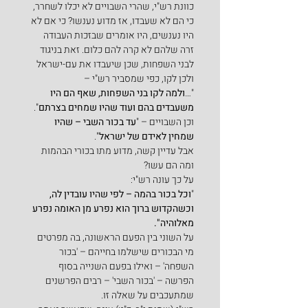
כוונת רש"י, שהרי השבויים לא יכלו לשחרר, 
כי הם לא שעבדו, אז מדוע נענשו? כי אם לא 
היו נענשים, היו אומרים שבזכות העבודה 
זרה שלהם לא קרה להם כלום. זאת בניגוד 
לבני השפחות, שכן שיעבדו את עם-ישראל 
ולכן לקו, כפי שמסביר רש"י –
"…
ולמה לקו בני השפחות, שאף הם היו 
משעבדים בהם ועוד שהיו שמחים בצרתם
". 
וכן השבויים – "
עד בכור השבי – שהיו 
שמחין לאידם של ישראל
".
אבל עדיין קשה, מדוע מתו בכורי הבהמות 
ומה הם עשו?
על כך עונה רש"י:
"
וכל בכור בהמה – לפי שהיו עובדין לה, 
וכשהקדוש ברוך הוא נפרע מן האומה נפרע 
מאלוהיה".
על השוני בין הפעם הראשונה, בה מפרטים 
מי הבכורים שישלמו בחייהם – 'בכור 
השפחה' – ואילו בפעם השנייה בסוף 
הפרשה – 'בכור השבי' – רבים הפרשנים 
שמתעכבים על שאלה זו.