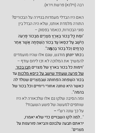
רבה (וילנא) פרשת וירא).
האם היו הבדלי מעמדות בגזירה על הבכורים?
התורה מלמדת אותנו, שלא היה הבדל בין 
סוגי הבכורות, כנאמר בפסוק –
"
וּמֵת כָּל־בְּכוֹר בְּאֶרֶץ מִצְרַיִם מִבְּכוֹר פַּרְעֹה 
הַיֹּשֵׁב עַל־כִּסְאוֹ עַד בְּכוֹר הַשִּׁפְחָה אֲשֶׁר אַחַר 
הָרֵחָיִם וְכֹל בְּכוֹר בְּהֵמָֽה"
.
ב
כתר יונתן 
מודגש, שגם אלו שהיו מועמדים 
להמשיך את המלוכה לא זכו ליחס עודף –
"
וימות כל בכור בארץ של מִצרים 
מִבן בכור 
של פרעה שעתיד שישב על כיסא מלכות
 עד 
בכור השִׁפחה הפחותה שׁבמִצרים שנולד לה 
כאשר היא טחנה אחורי ריחיים וכל בכור של 
בהמה".
ומה הסיבה שלקו גם אלו שלכאורה לא היו 
שותפים למעשה של פשע השעבוד?
על כך עונה רש"י
 –
"…
למה לקו השבויים כדי שלא יאמרו, 
יראתם תבעה עלבונם והביאה פורענות על 
מצרים
".