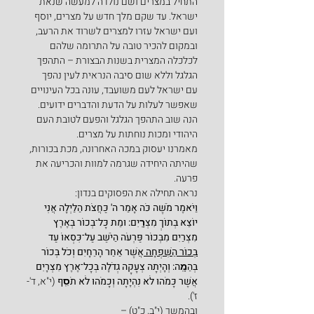
התחיל במצרים ושם נולדה למעשה שנאת 
ישראל. עד שקם מלך חדש על מצרים, יוסף 
ועם ישראל עזרו למצרים לשרוד את הרעב, 
ובמקום להכיר טובה על התרומה שלהם 
לכלכלה המצרית בשנות הבצורת – התהפך 
הגלגל וללא שום סיבה הנראית לעין נהפך 
עם ישראל לעם משועבד, עונה בכל העינויים 
שאפשר לעלות על הדעת והדברים ידועים.
הנה שוב התהפך הגלגל והפעם לטובת העם 
היהודי ומכות נוחתות על מצרים.  
מאמרנו יעסוק במכה האחרונה, מכת בכורות, 
שהיתה היחידה שגרמה למוות והכריעה את 
פרעה.    
נראה תחילה את הפסוקים בנדון:
וַיֹּאמֶר מֹשֶׁה כֹּה אָמַר ה' כַּחֲצֹת הַלַּיְלָה אֲנִי 
יוֹצֵא בְּתוֹךְ מִצְרָֽיִם: וּמֵת כָּל־בְּכוֹר בְּאֶרֶץ 
מִצְרַיִם מִבְּכוֹר פַּרְעֹה הַיֹּשֵׁב עַל־כִּסְאוֹ עַד 
בְּכוֹר הַשִּׁפְחָה 
אֲשֶׁר אַחַר הָרֵחָיִם וְכֹל בְּכוֹר 
בְּהֵמָֽה: וְהָיְתָה צְעָקָה גְדֹלָה בְּכָל־אֶרֶץ מִצְרָיִם 
אֲשֶׁר כָּמֹהוּ לֹא נִהְיָתָה וְכָמֹהוּ לֹא תֹסִֽף
 (י"א, ד'-
ז').
ובהמשך (י"ב, כ"ט) –