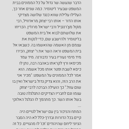
הדבר שנעשה שר גדול על כל הממונים בבית 
המשפט שבעיר ז'יטוֹמיר. כמה שנים אחר כך, 
העלילו עלילת שווא כנגד שלושה מצדיקי 
אותו הדור – אותו רבי יצחק מראדוויל, רבי 
מוֹטְל מצֶ'רנוֹבּיל ורבי ישראל מרוּז'ין. הכריחו 
את שלושתם לבוא אל בית המשפט 
בז'יטומיר ולהישבע שם, כדי לנקות את 
עצמם מן האשמה שהואשמו בה. כשבאו אל 
בית המשפט וראה השר את ר' יצחק, הכירו 
מיד מימי נעוריו בעיר נדבורנה. מיד עמד 
מכיסאו ורץ לקראתו באהבה רבה, נתן לו 
כיסא לשבת ופטר אותו מכל אשמה. הוא 
אמר לכל הממונים על המשפט: "מכיר אני 
את הרב הזה, והוא צדיק גדול בישראל ואין בו 
שום עוול." כך הועילה הברכה לרבי יצחק 
עצמו וגם לחבריו הצדיקים התגלגלה טובה 
בשל אותו השׂר. כך מתהפך לו הגלגל האלוקי 
….
המתח והניכור בין עם ישראל לגויים היה 
קיים בכל הדורות ובדרך-כלל לא היה הסבר 
הגיוני ליחס שהיהודים 'זכו' לו מהגויים. כל זה 