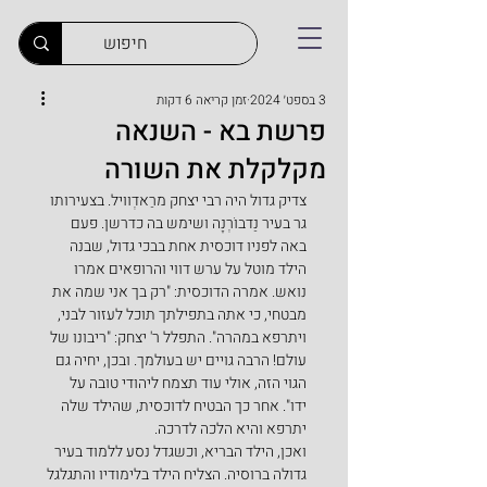
3 בספט׳ 2024
זמן קריאה 6 דקות
פרשת בא - השנאה
מקלקלת את השורה
צדיק גדול היה רבי יצחק מרַאדְוויל. בצעירותו 
גר בעיר נַדבוֹרְנָה ושימש בה כדרשן. פעם 
באה לפניו דוכסית אחת בבכי גדול, שבנה 
הילד מוטל על ערש דווי והרופאים אמרו 
נואש. אמרה הדוכסית: "רק בך אני שמה את 
מבטחי, כי אתה בתפילתך תוכל לעזור לבני, 
ויתרפא במהרה". התפלל ר' יצחק: "ריבונו של 
עולם! הרבה גויים יש בעולמך. ובכן, יחיה גם 
הגוי הזה, אולי עוד תצמח ליהודי טובה על 
ידו". אחר כך הבטיח לדוכסית, שהילד שלה 
יתרפא והיא הלכה לדרכה.
ואכן, הילד הבריא, וכשגדל נסע ללמוד בעיר 
גדולה ברוסיה. הצליח הילד בלימודיו והתגלגל 