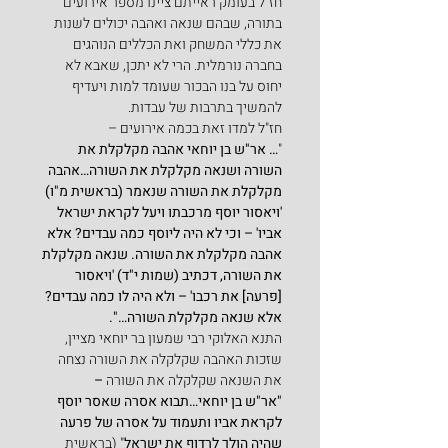
חז"ל בעומק ראייתם ציינו מספר אירועים 
בתורה, שבהם שנאה ואהבה יכולים לשנות 
את כללי המשחק ואת הכללים הנוהגים 
בחברה נורמלית. הרי לא יתכן, שאבא לא 
יחוס על בנו הבכור שעומד למות ויעדיף 
להמשיך בתרבות של עבדות.
חז"ל למדו זאת בכמה אירועים –
"
… אר"ש בן יוחאי אהבה מקלקלת את 
השורה ושנאה מקלקלת את השורה…אהבה 
מקלקלת את השורה שנאמר (בראשית מ"ו) 
'ויאסור יוסף מרכבתו ויעל לקראת ישראל 
אביו' – וכי לא היה ליוסף כמה עבדים? אלא 
אהבה מקלקלת את השורה. שנאה מקלקלת 
את השורה, דכתיב (שמות י"ד) 'ויאסור 
[פרעה] את רכבו' – ולא היה לו כמה עבדים? 
אלא שנאה מקלקלת השורה…".
התנא האלוקי רבי שמעון בר יוחאי מציין, 
שזכות האהבה שקלקלה את השורה נצחה 
את השנאה שקלקלה את השורה 
–
"אר"ש בן יוחאי…תבוא אסרה שאסר יוסף 
לקראת אביו ותעמוד על אסרה של פרעה 
שהיה הולך לרדוף את ישראל
" (בראשית 