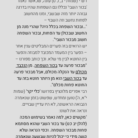
רש"י (שמות י"ב, כ"ט) עונה, שכאשר נאמר 
'בכור השבי' נכללו גם השפחות שהיו בדרגה 
גבוהה יותר מזה שבשבי, ומנו מהחשוב 
לפחות נחשב וזה השבוי –
"
…ובכור השפחה בכלל היה? שהרי מנה מן 
החשוב שבכולן עד הפחות, ובכור השפחה 
חשוב מבכור השבי".
יש הרואים בזה פערים המבליטים ענין אחר 
– הפער בין המעמד המכובד למבוזה והפער 
בין החוטא לבין מי שלא. וכך כותב ספורנו –
"מבכור פרעה עד 
בכור השפחה
. מן 
הנכבד 
מכולם
 עד הנקלה מכולם, אבל מבכור פרעה 
עד 
בכור השבי
 הוא מן היותר חוטא בזה עד 
החוטא פחות מכלם".
רבי אפרים מלונציץ בפרושו
 'כלי יקר'
 (שמות 
י"א, ה') טוען ומחדש, שפשוט בזמן שנאמרה 
הנבואה הראשונה, לא היו עדיין שבויים. 
ונראה את לשונו:
"
מקשים כאן, למה נאמר בשימוש המכה 
(להלן יב כט) עד בכור השבי שהוא מסתמא 
פחות מבכור השפחה. וכפי הנראה שלא 
קשה מידי כי יכול להיות שבשעה שנאמרה 