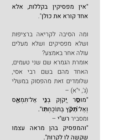
"אין מפסיקין בקללות, אלא 
אחד קורא את כולן
".
ומה הסיבה לקריאה ברציפות 
ושלא מפסיקים ושלא מעלים 
עולה אחר באמצע?
אומרת הגמרא שם שני טעמים, 
האחד מהם בשם רבי אסי, 
שלומדים זאת מהפסוק
במשלי 
(ג', י"א) –
"מוּסַ֣ר יְ֭קֹוָק בְּנִ֣י אַל־תִּמְאָ֑ס 
וְאַל־תָּ֝קֹ֗ץ בְּתוֹכַחְתּֽוֹ".
ומסביר 
רש"י
 –
"והמפסיק בהן מראה עצמו 
שקשה לו לקרות".