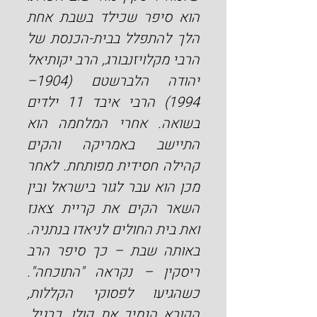
הוא סיפר שכילד בשבת אחת 
הלך להתפלל בבית-הכנסת של 
הרבי מקלויזנבורג, הרב יקותיאל 
יהודה הלברשטם (1904–
1994) הרבי איבד 11 ילדים 
בשואה. אחרי המלחמה הוא 
התיישב באמריקה והקים 
קהילה חסידית מפותחת. לאחר 
מכן הוא עבר לגור בישראל ובין 
השאר הקים את קריית צאנז 
ואת בית החולים לניאדו בנתניה. 
באותה שבת – כך סיפר הרב 
ריסקין – נקראה "התוכחה". 
כשהגיעו לפסוקי הקללות, 
הקורא הנמיך את קולו, כרגיל. 