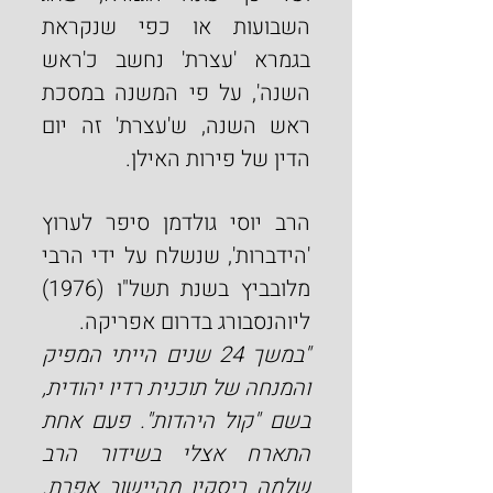
השבועות או כפי שנקראת 
בגמרא 'עצרת' נחשב כ'ראש 
השנה', על פי המשנה במסכת 
ראש השנה, ש'עצרת' זה יום 
הדין של פירות האילן.
הרב יוסי גולדמן סיפר לערוץ 
'הידברות', שנשלח על ידי הרבי 
מלובביץ בשנת תשל"ו (1976) 
ליוהנסבורג בדרום אפריקה.
"במשך 24 שנים הייתי המפיק 
והמנחה של תוכנית רדיו יהודית, 
בשם "קול היהדות". פעם אחת 
התארח אצלי בשידור הרב 
שלמה ריסקין מהיישוב אפרת. 