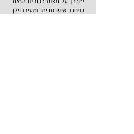
יתברך על מצות בכורים הזאת, 
שיחרד איש מביתו ומעירו וילך 
רגלי באשכול ענבים אחד ומן 
התאנים ומן הרימונים מעט 
מזער לא כביר, וההיקש ביתר 
שבח מינים שנשתבחה בהם 
ארץ ישראל, וישם בטנא ועל 
כתף ישאנו אם דל ואם עשיר, 
ואפילו אגריפס המלך. 
ויתקבצו יחד כל בני עיר ועיר 
בחליל מכה, ומיני זמרה בשירי 
זמרה, ובכל עיר יבאו בה יצאו 
לקראתם זקניה ושופטיה 
ורבים שריה, לפי כבוד 
הנכנסים בהלל והודות לה'. וכה 