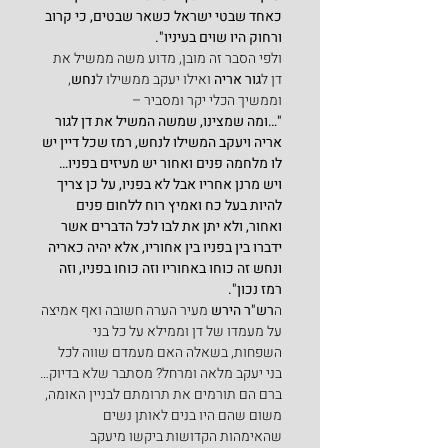
כאחד שבטי ישראל כשאר שבטים, כי קרוב 
ורחוק היו שוים בעיניו".
ולפי הסבר זה מובן, מדוע משה ממשיל את 
דן ל
גור אריה 
ואילו יעקב ממשילו ל
נחש
, 
וממשיך הכלי יקר ומסביר –
"…ומה שמצינו, שמשה המשיל את דן לגור 
אריה ויעקב המשילו לנחש, רמז שכל דיין יש 
לו מלחמה פנים ואחור יש מעיזים בפניו…
ויש מרנן אחריו אבל לא בפניו, על כן צריך 
להיות בעל כח ואמיץ רוח ללחום פנים 
ואחור, ולא יתן את לבו לכל הדברים אשר 
ידברו בין בפניו בין אחוריו, אלא יהיה כאריה 
ונחש זה כוחו באחוריו וזה כוחו בפניו, וזה 
רמז נכון".
ה
רש"ר הירש 
מעיר הערה חשובה ואף אמיצה 
על מעמדו של דן וממילא על כל בני 
השפחות, בשאלה האם מעמדם שווה לכל 
בני יעקב מלאה ומרחל? מסתבר שלא בדיוק…
ברם הם תורמים את תרומתם לבניין האומה, 
משום שהם היו בנים לאותן נשים 
שהאימהות הקדושות ביקשו מיעקב 