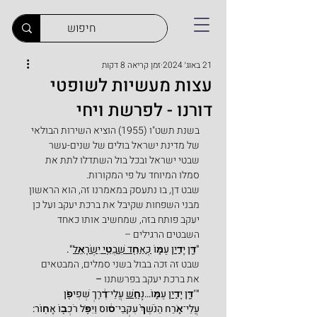
21 באוג׳ 2024
זמן קריאה 8 דקות
עצות מעשיות לשופטי
דורנו - לפרשת ויחי
בשנת תשט"ו (1955) הוציא השירות הבולאי 
של מדינת ישראל בולים של שנים-עשר 
שבטי ישראל ובכל בול השתדלו לתת את 
סמלו המיוחד על פי המקורות.
שבט דן, בו נתעסק במאמרנו זה, הוא הראשון 
מבני השפחות שקיבל את ברכת יעקב ועל כן 
יעקב פותח בזה, שמחשיב אותו כאחד 
השבטים הרגילים –
"דָּ֖ן 
יָדִ֣ין
 עַמּ֑וֹ 
כְּאַחַ֖ד שִׁבְטֵ֥י יִשְׂרָאֵֽל
".
שבט זה זכה בבול בשני סמלים, המבטאים 
את ברכת יעקב בפרשתנו 
–
"
"
דָּ֖ן 
יָדִ֣ין
 עַמּ֑וֹ…
נָחָ֣שׁ
 עֲלֵי־דֶ֔רֶךְ שְׁפִיפֹ֖ן 
עֲלֵי־אֹ֑רַח הַנֹּשֵׁךְ֙ עִקְּבֵי־ס֔וּס
וַיִּפֹּ֥ל רֹכְב֖וֹ אָחֽוֹר: 