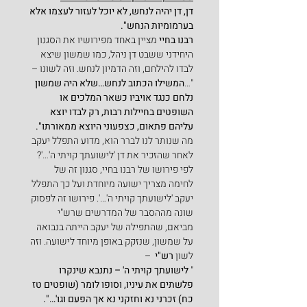
דן, דן יהיה לנחש, לא יוכל לעזור לעצמו אלא 
בערמומיות הנחש".
רבנו בחיי
 מציין באחד מפירושיו את הסגנון 
היחידני ששבט דן ניהל, כמו שמשון שיצא 
לבדו להילחם, וזה הדמיון לנחש. וזה לשונו –
"…
המשילו הכתוב לנחש…שלא היה שמשון 
נלחם כנגד אויביו כשאר המלכים או 
השופטים בחיילות רבות, רק לבדו יוצא 
עליהם פתאום, כצפעוני היוצא ממאורתו".
מה שנותר לנו לברר הוא, מדוע התפלל יעקב 
לאחר שהזכיר את דן 'לישועתך קויתי ה'…'?
לפי פירושו של רבנו בחיי, סגנון זה של 
לחימה מצריך ישועה מיוחדת ועל כך התפלל 
יעקב 'לישועתך קויתי ה'…'. פירושו זה לפסוק 
שונה מההסבר של המדרשים שרש"י 
מביאם, שהתפילה של יעקב הייתה בנבואה 
על שמשון, שנזקק באופן מיוחד לישועה. וזה 
לשון 
רש"י
  –
" 
לישועתך קויתי ה' – נתנבא שינקרו 
פלשתים את עיניו, וסופו לומר (שופטים טז 
כח) זכרני נא וחזקני נא אך הפעם וגו'…".