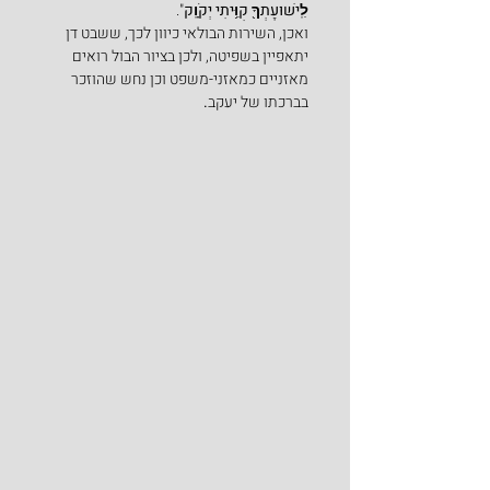
לִֽישׁוּעָתְךָ֖ קִוִּ֥יתִי יְקֹוָֽק
".
ואכן, השירות הבולאי כיוון לכך, ששבט דן 
יתאפיין בשפיטה, ולכן בציור הבול רואים 
מאזניים כמאזני-משפט וכן נחש שהוזכר 
בברכתו של יעקב
.