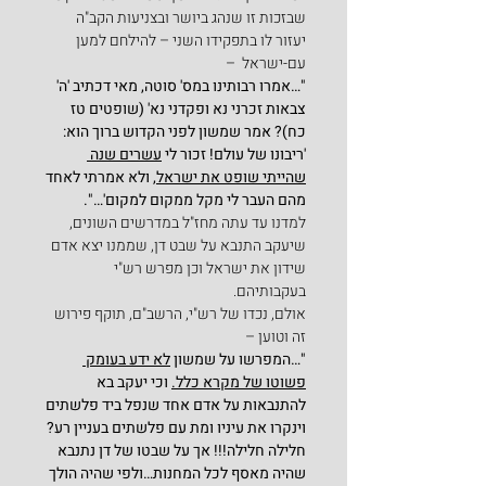
שבזכות זו שנהג ביושר ובצניעות הקב"ה 
יעזור לו בתפקידו השני – להילחם למען 
עם-ישראל  –
"…אמרו רבותינו במס' סוטה, מאי דכתיב 'ה' 
צבאות זכרני נא ופקדני נא' (שופטים טז 
כח)? אמר שמשון לפני הקדוש ברוך הוא: 
'ריבונו של עולם! זכור לי 
עשרים שנה 
שהייתי שופט את ישראל
, ולא אמרתי לאחד 
מהם העבר לי מקל ממקום למקום'…".
למדנו עד עתה מחז"ל במדרשים השונים, 
שיעקב התנבא על שבט דן, שממנו יצא אדם 
שידון את ישראל וכן מפרש רש"י 
בעקבותיהם.
אולם, נכדו של רש"י, הרשב"ם, תוקף פירוש 
זה וטוען –
"…המפרשו על שמשון 
לא ידע בעומק 
פשוטו של מקרא כלל.
 וכי יעקב בא 
להתנבאות על אדם אחד שנפל ביד פלשתים 
וינקרו את עיניו ומת עם פלשתים בעניין רע? 
חלילה חלילה!!! אך על שבטו של דן נתנבא 
שהיה מאסף לכל המחנות…ולפי שהיה הולך 