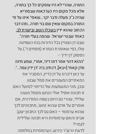
התורה, שהרי לא היו עוסקים כל כך בתורה, 
אלא מכל מקום היו כערכאות שבסוריא 
שהיה ג"כ מעלה ודבר יקר…שאפי' אינו על פי 
התורה במקום שאין שם בני תורה…וזהו דבר 
הכתוב שהוא ידין 
בשכלו הטוב ובישרת לב,
כאחד שבטי ישראל. שהמה בעלי תורה".
שבט דן הצטיין בכל הדורות בכח השפיטה 
שלו, כפי שאומרת הגמרא (פסחים ד'.) על 
הפסוק 'דן ידין' –
"ההוא דהוי אמר דונו דיני, אמרי, שמע מינה 
מדן קאתי [=בא], דכתיב ביה 'דן ידין עמו'…".
עד כאן דיברנו על דן כדיין, המסביר את 
המאזניים המעטרים את סמל שבטו.
ובכן, מהי המשמעות של הדימוי לנחש? האם 
זו תכונת אופי? אולי הנחש מסמל משהו 
שלילי, שהרי גם היום בשפה המודרנית, אם 
אומרים על אדם שהוא 'נחש', מתכוונים לכך 
שהוא ערמומי – האם גם לכך התכוון יעקב 
אבינו והאם ערמומיות היא תכונה שלילית 
לגמרי?
לדעת הרש"ר הירש, הערמומיות במלחמה 