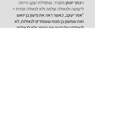
ה
כתר יונתן 
מסביר, שתפילת יעקב הייתה 
לישועה ולגאולה שלמה ולא לגאולה זמנית
 –
"אמר יעקב, כאשר ראה את גִדעון בן יואש 
ואת שמשון בן מנוח שעומדים לגאולות, לא 
לגאולתו של גדעון אני מצפה ולא לגאולתו 
של שמשון אני מצפה, אני חוזה שגאולתם 
גאולה של שעה, אלא לגאולתך צִפיתי וחזיתי 
ה', שגאולתך גאולת עולמים [אלא לגאולה 
של משיח בן דוד שהוא עתיד לגאול את בני 
ישראל ולהוציאם מגלות ולגאול צופה נפשי]
…".
לפי 
דעת זקנים מבעלי התוספות
, יעקב אבינו 
התפלל, ששמשון שהוא האדם משבט דן 
המסמל את הגבורה, לא יחשוב שהכל בגלל 
'כוחי ועוצם ידי', אלא כל ישועתו באה מה' –
" לישועתך קויתי ה'. כיון שראה יעקב אבינו 
גבורת שמשון, אמר: אף על פי שזה גיבור 
נוצח, אין נכון להתהלל בגבורתו. וכן מצינו, 
בשעה שנתהלל אמר 'בלחי החמור הכיתי 
אלף איש', מיד 'ויצמא מאוד' 
עד שהודה 
ואמר 'ה' אתה נתת ביד עבדך את התשועה
' 