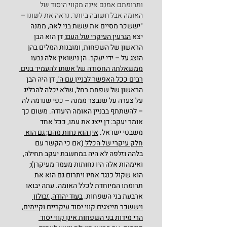
ותרומתם אמנם אינה מקווי היסוד של 
האומה אבל חשובה ביותר. נראה את לשונו –
"יששכר מסיים את ששת בני לאה, ממנה 
יצא 
הגרעין העיקרי של העם:
 דן הוא הבן 
הראשון של השפחות, ומובנות המלים בהן 
הוצג על – ידי יעקב. הן נישואין אלה נבעו 
ממשאלתה החסודה של אשתו להעמיד בנים 
רבים ככל האפשר לבניין עם ה'.
 דן היה הבן 
הראשון של שפחת רחל, שלא יכלה להבליג 
על צערה על שנבצר ממנה – כפי שנדמה לה 
– להשתתף בבניין האומה היעודה. משום כך 
אומר יעקב: דן ייצג את עמו, ככל אחד 
משבטי ישראל. 
אין הוא נחות מהם; גם הוא 
חלק עיקרי של הכלל 
(אם כי הקשר עם 
בלהה וזלפה לא היה במחשבת יעקב תחילה, 
ואימהות אלה היו נחותות מעמד מעיקרן); 
הוא שקול כנגד אחיו ויתרום גם הוא את 
תרומתו המיוחדת לכלל האומה. עתה יבואו 
ארבעת בני השפחות. 
בעוד יהודה, זבולון 
ויששכר מייצגים קווי יסוד עיקריים וקיימים,
הרי מידות בני השפחות אינן קווי יסוד 