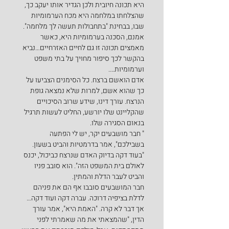
היא תכונה חיובית ולכן הגדיר אותו יעקב כך, 
שהצלחתו במלחמה היא מכח הערמומיות 
שבו, בבחינת "בתחבולות תעשה לך מלחמה".
אמנם, הסכנה בערמומיות היא, כאשר 
מאמצים תכונה זו גם לחיים האזרחיים…נביא 
בהקשר לכך סיפור מחויך על בתי משפט 
וערמומיות….
אדם הואשם ברצח. כל הסימנים הצביעו על 
כך שהוא אשם, למרות שלא נמצאה גופת 
הנרצח. עורך דינו, שידע שרוב הסיכויים 
שהקליינט שלו יורשע, החליט לעשות תרגיל 
בנאום הסגירה שלו.
" חבר מושבעים יקר, יש לי הפתעה 
בשבילכם", אמר בדרמטיות והביט בשעון. 
"בעוד דקה בדיוק האדם שנרצח כביכול, יכנס 
לאולם בית המשפט הזה". הוא סובב פניו 
והביט לעבר הדלת והמתין.
חבר המושבעים סובבו אף הם את פניהם 
לדלת בציפיה דרוכה. עברה דקה ועוד דקה… 
אך דבר לא קרה. "האמת היא", אמר עורך 
הדין, "שהמצאתי את מה שאמרתי לפני 