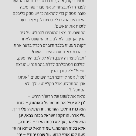
מספר דקות, אבל, כולכם סובבתם את הראש 
לעבר הדלת בציפייה. אני סבור שזו סיבה 
טובה מספיק כדי להראות כי יש ספק בליבכם 
האם מישהוא בכלל נרצח ולכן אני דורש 
לזכות את הנאשם".
המושבעים יצאו המומים להחליט על גזר 
הדין, אך שבו לאולם בית המשפט לאחר 
דקות מעטות בלבד ודוברם הכריז בדעה אחת, 
כי הם מוצאים את האיש… אשם!
"אבל כיצד זה יתכן, הלא לכולכם היה ספק, 
וכולכם הסתכלתם לדלת בהמתנה שהנרצח 
יופיע?" ילל עורך-הדין.
"נכון", אמר לו דובר חבר השופטים, "אנחנו 
אכן הסתכלנו, אבל הקליינט שלך…לא 
הסתכל…!".
נראה את לשונו של הרש"ר הירש –
"דן לא יטיל את מוראו על האומות, – כוחו 
הוא כוח החלש: הערמה, וזו תתגלה: עלי דרך, 
עלי ארח. הותקפו ישראל בכוח צבאי, יגן 
הוא עליהם, אך לא בכוח הארי – כיהודה
, 
אלא בכוח הערמה
…
ישמור הא-ל שיהא זה אי 
פעם לקו אופי קבוע של שבט יהודי!
 – יהי 