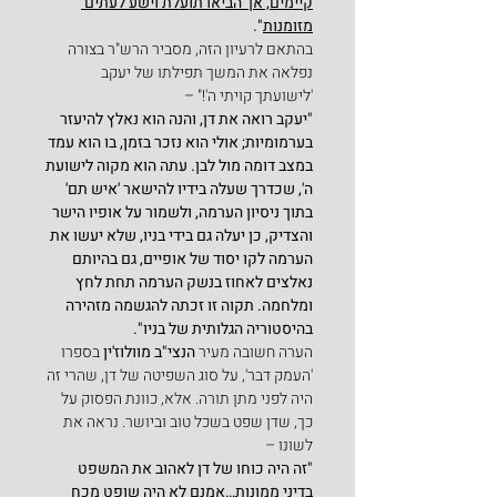
קיימים, אך הביאו תועלת וישע לעתים 
מזומנות
".
בהתאם לרעיון הזה, מסביר הרש"ר בצורה 
נפלאה את המשך תפילתו של יעקב  
'לישועתך קויתי ה'!" –
"יעקב רואה את דן, והנה הוא נאלץ להיעזר 
בערמומיות; אולי הוא נזכר בזמן, בו הוא עמד 
במצב דומה מול לבן. עתה הוא מקוה לישועת 
ה', שכדרך שעלה בידיו להישאר 'איש תם' 
בתוך ניסיון הערמה, ולשמור על אופיו הישר 
והצדיק, כן יעלה גם בידי בניו, שלא יעשו את 
הערמה לקו יסוד של אופיים, גם בהיותם 
נאלצים לאחוז בנשק הערמה תחת לחץ 
ומלחמה. תקוה זו זכתה להגשמה מזהירה 
בהיסטוריה הגלותית של בניו".
הערה חשובה מעיר 
הנצי"ב מוולוז'ין
 בספרו 
'העמק דבר', על סוג השפיטה של דן, שהרי זה 
היה לפני מתן תורה. אלא, כוונת הפסוק על 
כך, שדן שפט בשכל טוב וביושר. נראה את 
לשונו –
"זה היה כוחו של דן לאהוב את המשפט 
בדיני ממונות…אמנם לא היה שופט מכח 