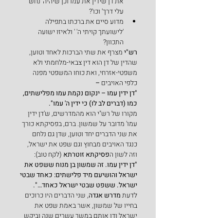
את דן שידין את עמו וכן שיהיה 'נחש 
עלי דרך' וכו'?
מדוע סיים את ברכתו בתפילה 
'לישועתך קויתי ה' ' ולאיזו ישועה 
התכוון?
רש"י
 מצרף את שתי הברכות לאחד וטוען, 
שהדין של דן הוא דין צבאי-מלחמתי ולא 
משפטי-אזרחי, ואת כוחו המשפטי מפנה 
כלפי האויבים
 –
"דן ידין עמו – ינקום נקמת עמו מפלישתים, 
כמו (דברים לב לו) כי ידין ה' עמו".
מקורו של רש"י הוא מהמדרשים, ש'דן ידין 
עמו' מדובר על שמשון. ברם, בפסיקתא כורך 
את שני הדברים יחד וטוען, שדן גם נלחם 
כנגד האויבים מבחוץ וגם שפט את ישראל, 
וזה לשון ה
פסיקתא זוטרתא 
(לקח טוב):
"דן ידין עמו. זה שמשון בן מנוח ששפט את 
ישראל והושיעם מיד פלישתים: כאחד שבטי 
ישראל. ששפט שבטי ישראל כאחד…".
לדעת 
מדרש אגדה
, שני הדברים היו כרוכים 
בחייו של שמשון, אשר באמת שפט את 
ישראל ודן אותם במשך עשרים שנה וביקש 