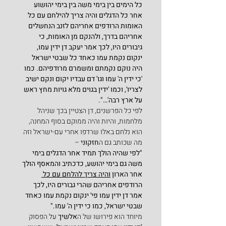
כל הימים בין בימי משה בין בימי יהושוע 
אחר כל הדגלים והיה צריך להילחם עם כל 
האומות הרודפים אחריהם לזנב הנחשלים 
אחריהם בדרך, ולהנקם מן האומות, כי 
גיבורים היו, לכך אמר יעקב דן ידין עמו, 
ינקום נקמת עמו כאחד כל שבטי ישראל 
היה נוקם נקמתם ומשמרם מרודפיהם. כמו 
'כי ידין ה' עמו וגו' דם עבדיו יקום ונקם ישיב 
לצריו', וכמו 'ידין בגוים מלא גויות מחץ ראש 
על ארץ רבה'…".
לפי כל הפרשנים, דן הצטיין בכך שניהל 
מלחמות, והיות והיה ממוקם בסוף המחנה, 
הוא נלחם באלו שרדפו אחרי עם-ישראל וזה 
מה שכותב גם ה
חזקוני
 –
"לפי שהיה הולך תמיד אחר הדגלים בימי 
משה גם בימי יהושע, כדכתיב והמאסף הולך 
אחר הארון 
והיה צריך להלחם עם כל 
הרודפים אחריהם שהרי גבורים היו, לכך 
אמר דן ידין עמו פי' ינקום נקמת עמו כאחד 
שבטי ישראל, כמו כי ידין ה' עמו."
מיוחד הוא פירושו של ה
אלשיך
 על הפסוק 