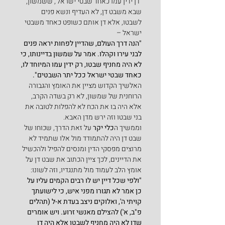
"דן ידין עמו כאחד שבטי ישראל', ששמשון, 
שבא משבט דן, לא העדיף ונשא פנים 
לשבטו, אלא דן אותם כשופט כאחד משבטי 
ישראל –
"הנה דרך העולם, שהדיין לפחות יראה פנים 
לבני עירו וקהלו. אמר על שמשון בדיינותו, כי 
לא היה מחניף שבטו, רק ידין עמו המיוחד לו, 
כאחד שבטי ישראל ככל יתר השבטים".
האלשיך הקדוש מציין את האומץ והגבורה 
הרוחנית של שמשון, לא רק בשדה הקרב, 
אלא היה בו את הכח לא להפלות לטובה את 
בני שבטו וזה ירש מדן האבא.
וממשיך ה
כלי יקר 
על זאת הדרך, שכוחו של 
שבט דן היה להתמודד מול אלו שתמיד לא 
מרוצים מפסקי הדין ומנסים להפיל ולהכשיל 
את הדיינים, לכך ציין הכתוב את שבט דן על 
אומץ הלב לעמוד מול מתנגדיו, וזה לשונו:
"ולפי שכל דיין יש לו רבים הקמים עליו על 
כן אמר לא תגורו מפני איש, כי לישועתך 
קויתי ה', ואלוקים ניצב בעדת א-ל (תהלים 
פ"ב, א') להצילם מאנשי זרוע. ויש אומרים 
שדן לא היה מחניף לשבטו אלא היה דן 