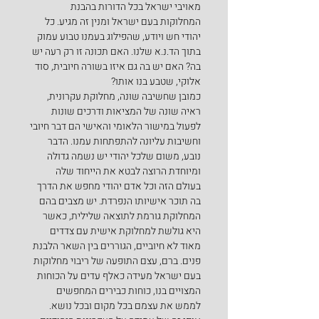
מאויבי ישראל בכל הדורות בהבנת 
המחלוקות בעם ישראל ומנין זה מגיע. כל 
יהודי חש ויודע, שהפילוג בעמנו טבוע עמוק 
בתוך הד.נ.א שלנו. האם תכונה זו רק רעה יש 
בה? האם יש בה גם איזו בשורה חיובית, סוד 
אלוקי, שטבע בנו אותו?
כמובן שחשיבה שונה, מחלוקת עקרונית, 
ראיה שונה של המציאות ודרכים שונות 
לפעול במישור הלאומי והאישי הם דבר חיובי 
וחשיבות עליונה להתפתחות עמנו. הדבר 
נובע, משום שלכל יהודי יש נשמה גדולה 
ומיוחדת הרוצה לבטא את הייחוד שלה 
בעולם הזה וכל אדם יהודי מחפש את הדרך 
בה תוכר אישיותו הנפרדת. יש מצבים בהם 
המחלוקת גורמת לתוצאה שלילית, כאשר 
היא גולשת למחלוקת אישית עם צדדים 
מאוד לא חיוביים, הגוררים בין השאר הלבנת 
פנים. ברם, עצם התופעה של ריבוי מחלוקות 
בעם ישראל מעידה כאלף עדים על הכוחות 
המצויים בנו, כוחות כבירים המחפשים 
לממש את עצמם בכל מקום ובכל נושא.