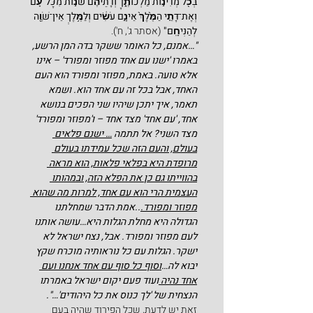
בְּכֹ֖ל מְדִינ֣וֹת מַלְכוּתֶ֑ךָ וְדָתֵיהֶ֞ם שֹׁנ֣וֹת מִכָּל־עָ֗ם 
וְאֶת־דָּתֵ֤י הַמֶּ֙לֶךְ֙ אֵינָ֣ם עֹשִׂ֔ים וְלַמֶּ֥לֶךְ אֵין־שֹׁוֶ֖ה 
לְהַנִּיחָֽם"
 (אסתר ג', ח').
"…אמנם, כל האומר ששקר בדה המן הרשע, 
באמרו 'ישנו עם אחד מפוזר ומפורד' – אינו 
אלא טועה. באמת, מפוזר ומפורד הוא העם 
האחד, אבל בכל זה עם אחד הוא. ושמא 
תאמר, איך יתכן שיהיו שני הפכים בנושא 
אחד, 'עם אחד' מצד אחד – ו'מפוזר ומפורד' 
מצד השני? אל תתמה 
… ישנם פלאים 
בעולם, והעם הזה שכל עמידתו בעולם 
מרופדת היא בפלאי פלאות, הוא מראה 
בהווייתו גם כן את הפלא הזה, ובמהותו 
העצמית הרי הוא עם אחד, למרות מה שהוא 
מפוזר ומפורד.
..אמת הדבר שמחלתנו 
הגדולה היא מחלת הגלות היא…עושה אותנו 
לעם מפוזר ומפורד. אבל, נצח ישראל לא 
ישקר. הגלות עם כל נוראותיה מוכרח שקץ 
יבוא לה…
וסוף כל סוף עם אחד אנחנו ועם 
אחד נהיה 
ועוד פעם יקום ישראל באמרתו 
הנצחית של 'לך כנוס את כל היהודים'…".
זאת יש לדעת, שכל הפירוד שהיה בעם 