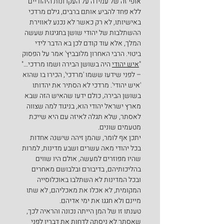
אופי זה של עמידה על העקרונות היהודיים 
ללא פחד להביע אותם ברבים, גילם מרדכי 
באישיותו, לא רק כאשר לא נכנע לאווירת 
ההשתלבות של יהודי שושן בחגיגות שעשה 
המלך, אלא עוד קודם לכן בא הדבר לידי 
ביטוי. הרבי האחרון מלובביץ' אמר על הפסוק 
"
איש יהודי
 היה בשושן הבירה ושמו מרדכי…" 
– לפני שידעו ששמו 'מרדכי', הכירו בו שהוא 
'איש יהודי'. מרדכי לא הסתיר את יהדותו 
בשושן הבירה, כולם ידעו שהאיש הזה שבא 
מארץ ישראל יהודי הוא, בניגוד למה שצווה 
לאסתר, שלא תגלה לאיזה עם היא שייכת 
מטעמים שונים.
יתכן אף לומר, שהמן זיהה שישנה אחדות 
בכל יהודי מאה עשרים ושבע מדינות, למרות 
שהיו מפוזרים למעשה, אולם היו שווים 
בהליכותיהם, בדיבורם ובלבושם מאחרים 
ובכל המדינות לא השתלבו באוכלוסייה 
המקומית, לא אכלו את מאכליהם, לא שתו 
מיינם ולא חגגו את ימי אדיהם.
טענתו זו של המן הייתה נכונה והראיה לכך, 
שאסתר לא ניסתה לדחות את דבריו לפני 