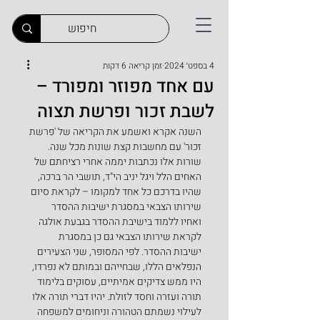
4 בספט׳ 2024
זמן קריאה 6 דקות
עם אחד מפוזר ומפורד –
לשבת זכור ופרשת תצוה
השנה אקרא ואשמע את הקריאה של 'פרשת 
זכור' עם מחשבות קצת שונות מכל שנה. 
שורות אלו נכתבות יממה אחרי רציחתם של 
האחים הלל ויגל יניב הי"ד, תושבי הר ברכה, 
שהיו בדרכם כל אחד למקומו – לקראת סיום 
שירותו הצבאי במסגרת ישיבות ההסדר 
ואחיו ללמוד בישיבת ההסדר בגבעת אולגה 
לקראת שירותו הצבאי גם כן במסגרת 
ישיבות ההסדר. לפי המסופר, שני הצעירים 
הנפלאים הללו, שבחייהם ובמותם לא נפרדו, 
היו ממש צדיקים אמיתיים, עסוקים בלימוד 
תורה ועזרה וחסד לזולת. יהיו דברי תורה אלו 
לעילוי נשמתם הטהורה וניחומים למשפחה 