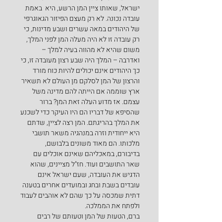
ישראל, שאותו ציין המן הרשע, היא  באמת 
עובדה נכונה. לא רק מעצם הפיזור הגאוגרפי 
של היהודים במאה עשרים ושבע מדינות, כי 
רק עובדה זו לא היה מעלה המן לפני המלך, 
משום שהיא לא מהווה בעיה למלך – 
ואדרבה – המלך היה שבע רצון מעובדה זו, כי 
כך היהודים אינם יכולים להיות כוח מורד 
והרצון של המן לסלקם מן העולם לא תשאיר 
ארץ שוממה אם הייתה להם מדינה משל 
עצמם. אז מדוע העלה זאת המן? ברור 
שהסיפא של דבריו הם היו העיקר כדי לשכנע 
את המלך בהריגתם. המן רצה לציין, שדתם 
היא ייחודית וזרה במנהגיה משאר תושבי 
מלכותו. הם מאוד משונים בלבושם, 
בדיבורם, במאכליהם שאינם אוכלים עם 
שאר התושבים ועוד. חז"ל מציינים, שהוא 
הדגיש את העובדה, שעם ישראל אינם 
עובדים בשבת ובחג ובמועדים אחרים בטענה 
דתית שמכסה על כך שהם לא אוהבים לעבוד 
ולפתח את הממלכה.
ברם, הטעות של המן וטעותם של רבים 