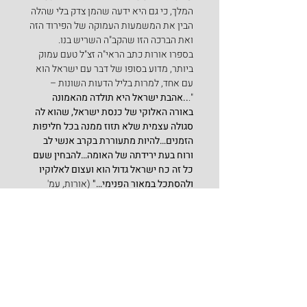
המלך, כי גם היא ידעה שהמן צדק בלי שהלה 
הבין את המשמעות העמוקה של הפירוד הזה 
ואת הברכה הזו שהקב"ה השריש בנו.
בספרו אורות כתב הראי"ה זצ"ל טעם עמוק 
ביותר, מדוע בסופו של דבר עם ישראל הוא 
עם אחד, למרות בליל הדעות השונות –
".
..אהבת ישראל היא תולדה מהאמונה 
באורה האלוקי של כנסת ישראל, שהוא לה 
סגולה עצמית שלא תזוז ממנה בכל חליפות 
הזמנים…להיות מתעוררת בקרב אנשי לב 
ורוח בעת ירידתה של האומה…להבחין שעם 
כל זה כח ישראל גדול הוא ועצום לאלוקיו 
ולהסתכל במאור הפנימי…"
 (אורות, עמ' 
קמ"ח סעיף ב' ).
קבעוני לדורות…בימים ההם בזמן הזה…בימים 
אלו של מחלוקות גדולות, העוסקות בשאלה 
האם צריך לתקן את מערכת המשפט ואם כן 
באיזו דרך, כל אחד בטוח שדרכו היא הדרך 
הנכונה לעם ישראל וחשים אנו כיצד כל אחד 
רוצה להבליט את ייחודיותו. כפי שלמדנו 
סניגוריה על עם-ישראל, כל זה נובע 