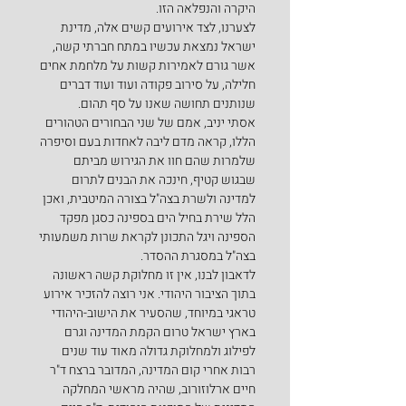
היקרה והנפלאה הזו.
לצערנו, לצד אירועים קשים אלה, מדינת 
ישראל נמצאת עכשיו במתח חברתי קשה, 
אשר גורם לאמירות קשות על מלחמת אחים 
חלילה, על סירוב פקודה ועוד ועוד דברים 
שנותנים תחושה שאנו על סף תהום.
אסתי יניב, אמם של שני הבחורים הטהורים 
הללו, קראה מדם ליבה לאחדות בעם וסיפרה 
שלמרות שהם חוו את הגירוש מביתם 
שבגוש קטיף, חינכה את הבנים לתרום 
למדינה ולשרת בצה"ל בצורה המיטבית, ואכן 
הלל שירת בחיל הים בספינה כסגן מפקד 
הספינה ויגל התכונן לקראת שרות משמעותי 
בצה"ל במסגרת ההסדר.
לדאבון לבנו, אין זו מחלוקת קשה ראשונה 
בתוך הציבור היהודי. אני רוצה להזכיר אירוע 
טראגי במיוחד, שהסעיר את הישוב-היהודי 
בארץ ישראל טרום הקמת המדינה וגרם 
לפילוג ולמחלוקת גדולה מאוד עוד שנים 
רבות אחרי קום המדינה, המדובר ברצח ד"ר 
חיים ארלוזורוב, שהיה מראשי המחלקה 