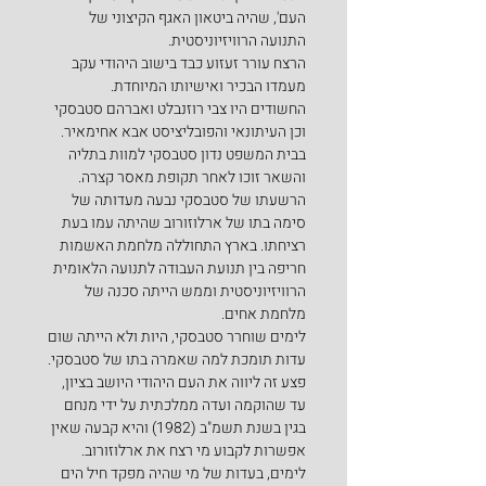
העם', שהיה ביטאון האגף הקיצוני של 
התנועה הרוויזיוניסטית.
הרצח עורר זעזוע כבד בישוב היהודי עקב 
מעמדו הבכיר ואישיותו המיוחדת.
החשודים היו צבי רוזנבלט ואברהם סטבסקי 
וכן העיתונאי והפובליציסט אבא אחימאיר. 
בבית המשפט נדון סטבסקי למוות בתליה 
והשאר זוכו לאחר תקופת מאסר קצרה. 
הרשעתו של סטבסקי נבעה מעדותה של 
סימה בתו של ארלוזורוב שהיתה עמו בעת 
רציחתו. בארץ התחוללה מלחמת האשמות 
חריפה בין תנועת העבודה לתנועה הלאומית 
הרוויזיוניסטית וממש הייתה סכנה של 
מלחמת אחים.
לימים שוחרר סטבסקי, היות ולא הייתה שום 
עדות תומכת למה שאמרה בתו של סטבסקי. 
פצע זה ליווה את העם היהודי היושב בציון, 
עד שהוקמה ועדה ממלכתית על ידי מנחם 
בגין בשנת תשמ"ב (1982) והיא קבעה שאין 
אפשרות לקבוע מי רצח את ארלוזורוב. 
לימים, בעדות של מי שהיה מפקד חיל הים 