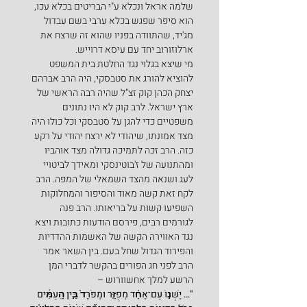
שלמה אראל ונכלא ע"י הבריטים בכלא עכו, 
הוא סיפר שפגש בכלא ערבי בשם עבדול 
מג'יד, שהתוודה בפניו שהוא זה שרצח את 
ארלוזורוב יחד עם עיסא דרוייש.
מי שיצא בגלוי נגד החלטת בית המשפט 
להוציא להורג את סטבסקי, היה הרב אברהם 
יצחק הכהן קוק זצ"ל שהיה רבה הראשי של 
ארץ ישראל. לרב קוק לא היו נתונים 
משפטיים כדי להגן על סטבסקי וכל כולו היה 
מצד אמונתו, שיהודי לא ירצח יהודי על רקע 
כזה. הרב זכה לתמיכה גדולה מצד אוהביו 
ומהתנועה של ז'בוטינסקי ומאידך לביטויי 
לעג ושנאה מהצד השמאלי של המפה. הרב 
לקח זאת קשה מאוד והסיפור והמחלוקות 
השפיעו קשות על בריאותו. הרב פנה 
לגורמים רבים, פירסם הודעות כתובות ויצא 
נגד האווירה הקשה של האשמות ההדדיות 
והפירוד הגדול שחל בעם. בין השאר אמר 
הרב לפני חג הפורים בהקשר לדברי המן 
הרשע למלך אחשוורוש –
"… יֶשְׁנ֣וֹ עַם־אֶחָ֗ד מְפֻזָּ֤ר וּמְפֹרָד֙ בֵּ֣ין הָֽעַמִּ֔ים 