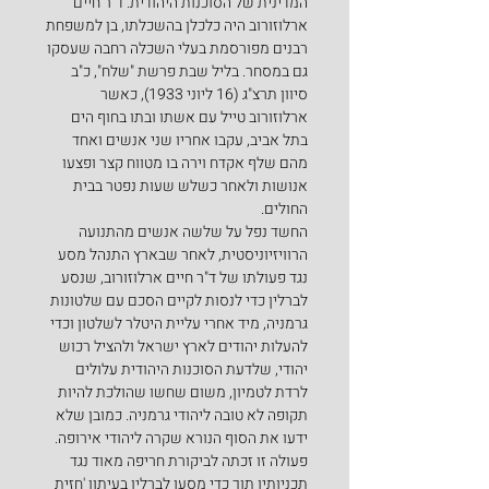
המדינית של הסוכנות היהודית. ד"ר חיים 
ארלוזורוב היה כלכלן בהשכלתו, בן למשפחת 
רבנים מפורסמת בעלי השכלה רחבה שעסקו 
גם במסחר. בליל שבת פרשת "שלח", כ"ב 
סיוון תרצ"ג (16 ליוני 1933), כאשר 
ארלוזורוב טייל עם אשתו ובתו בחוף הים 
בתל אביב, עקבו אחריו שני אנשים ואחד 
מהם שלף אקדח וירה בו מטווח קצר ופצעו 
אנושות ולאחר כשלש שעות נפטר בבית 
החולים.
החשד נפל על שלשה אנשים מהתנועה 
הרוויזיוניסטית, לאחר שבארץ התנהל מסע 
נגד פעולתו של ד"ר חיים ארלוזורוב, שנסע 
לברלין כדי לנסות לקיים הסכם עם שלטונות 
גרמניה, מיד אחרי עליית היטלר לשלטון וכדי 
להעלות יהודים לארץ ישראל ולהציל רכוש 
יהודי, שלדעת הסוכנות היהודית עלולים 
לרדת לטמיון, משום שחשו שהולכת להיות 
תקופה לא טובה ליהודי גרמניה. כמובן שלא 
ידעו את הסוף הנורא שקרה ליהודי אירופה. 
פעולה זו זכתה לביקורת חריפה מאוד נגד 
תכניותיו תוך כדי מסעו לברלין בעיתון 'חזית 