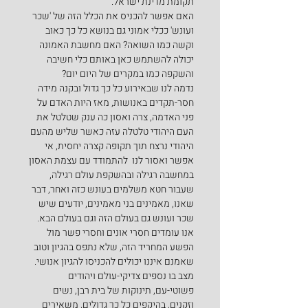
תקומת מדינת ישראל.
האם אפשר להכניס את הכלל הזה של 'שכר 
ועונש' ככלי אמוני גם בנושא כל כך כאוב 
וקשה כמו השואה? האם מחשבת האמונה 
יכולה להשתמש כאן באותם כלי חשיבה 
והשקפה כמו במקרים של היום יום?
נדמה לנו שבאירוע כל כך גדול ובקנה מידה 
חסר-תקדים באנושות, מאז היות האדם על 
פני האדמה, צרה ואסון כה ענק שטלטל את 
העם היהודי טלטלה עזה כאשר שליש מהעם 
היהודי נרצח תוך תקופה קצרה יחסית, אי 
אפשר ואסור לנו  להתמודד עם עצמת האסון 
במחשבה רגילה ובהשקפת עולם רגילה, 
שעבור חטא משלמים בעונש כזה ואחר, דבר 
שאנו, מאמינים בני מאמינים, יודעים שיש 
שכר ועונש גם בעולם הזה וגם בעולם הבא. 
אנו עומדים חסרי אונים וחסרי פשר מול 
הפשע המחריד הזה, שלא נתפס בהגיון וטוב 
שאמנם איננו יכולים להכניסו להגיון אנושי.
מצב בו נספים צדיקי-עולם ויהודים 
פשוטי-עם, תינוקות של בית רבן, נשים 
וזקנים, בהיקפים כל כך גדולים, משאירים 