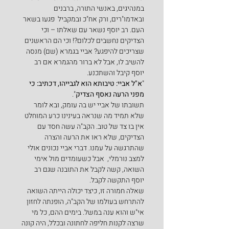
במנהיגים, באנשי התורה, ברבנים 
ובאדמו"רים, ורק אח"כ ובמקביל  פגעו בשאר 
העם. רב יוסף נשאר עם שאלתו – וכי 
הצדיקים נחשבים לכלום?! וכי הם הראשנים 
שצריכים להיפגע? אביי בגמרא (שם) מנסה 
להשיב לו, אבל לא ברור מהגמרא אם רב 
יוסף קיבל והשתכנע.
"
א"ל אביי: טיבותא הוא לגבייהו, דכתיב: כי 
מפני הרעה נאסף הצדיק
".
תשובתו של אביי יש בה עומק, ובא לומר 
שלא תמיד מה שנראה בעינינו כרע המוחלט 
אין בו צד של טוב. הקב"ה עשה חסד עם 
הצדיקים, שלא ראו את הרעה והצרה 
שהתרגשה על עמנו. דברי אביי נכונים אולי 
למצב נורמלי,  אבל כשעומדים מול אימי 
השואה, קשה לקבל את התובנה שגם רב 
יוסף התקשה לקבל.
שאלה חמורה זו, כיצד יכולה הייתה השואה 
להתרחש בעולמו של הקב"ה, הופנתה לחזון 
אי"ש והוא ענה במשל. בימים ההם, כל מי 
שרצה לקנות חליפה לחתונה ובכלל, היה קונה 