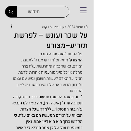
8 בספט׳ 2024
זמן קריאה 6 דקות
על שכר ועונש – לפרשת
תזריע–מצורע
על הפסוק '
זאת תהיה תורת 
המצורע'
 מתייחס 'מדרש אגדה' לתגובת 
האדם, כאשר באה ומתרגשת עליו צרה, 
מחלה או כל מיני פורעניות אחרות. לדעת 
חז"ל, על האדם לעשות חשבון נפש עם עצמו 
ולבדוק מדוע באה עליו הצרה הזו. וזה לשון 
המדרש
:
"…זה שאמר הכתוב נחפשה דרכינו ונחקורה 
ונשובה עד ה' (איכה ג מ), מה ביאר לנו הנביא 
ע"ה בזה הפסוק?,.. ללמדך שכל הצרות 
הבאות על האדם ממעשיו הם באים עליו, כי 
הקדוש ברוך הוא הוא דיין אמת, ואין 
במשפטיו עול, על כן אמר הנביא כי כאשר 