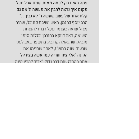
עתה באים רק לכמה מאות שנים אבל מכל 
מקום איך נרצה להבין את מעשה ה' אם גם 
קלח אחד של עשב שעשה ה' לא נבין.. ."
הרב יוסף כהנמן, ראש ישיבת פוניבז', שהיה 
ניצול שואה בעצמו ופעל רבות להנצחת 
השואה, ראה דווקא בחורבן ובגלות סימן 
מובהק שהגאולה קרובה. בתשעה באב לפני 
שבעים שנה בתש"ז, לאחר שסיימו את 
הקינה 
"אלי ציון ועריה כמו אשה בציריה
" 
אמר בהתרגשות דבר גדול: "צריך להבין קינה 
זו, שהרי לכאורה הדברים תמוהים, כי אנו 
אבלי ציון מקוננים ובוכים על החורבן, בעוד 
האשה אמנם בוכה בגלל הכאבים שסובלת 
מהם, אבל הרי אחרי הכאב תהא שמחה 
גדולה. הלידה בכאבים הם רק הקדמה ללידה 
הצפויה. אם כן שאל הרב מפוניבז', איזו 
השוואה עושה הפייטן? – אלא ענה הרב, 
שאנו מאמינים שהחורבן והצרות הם בבואה 
והקדמה לגאולה וללידה מחדש של עם 
ישראל. ידוע לכולם שהרב מפוניבז' תלה את 
דגל המדינה בכל יום העצמאות בישיבה ומסר 