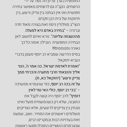
החופשית כערך עליון וזה נוצל על ידי 
הרוצחים. הקב"ה גם לרוצחים מאפשר בחירה 
חופשית ואז אין הבחנה בין צדיק ורשע, בין 
תינוקות של בית רבן וזקנים.
הנצי"ב מוולוז'ין ניסח זאת בצורה מאוד חדה 
וברורה – 
"בחירה באדם היא למעלה 
מההשגחה עליונה"
. נורא ואיום לחשוב לאן 
הבחירה החופשית  הובילה אומה כל כך 
נאורה ומנומסת
!!!
בסיס הדרשה שמביא רב יוסף מעוגן בדברי 
הנביא יחזקאל:
"ואמרת לאדמת ישראל, כה אמר ה', הנני 
אליך והוצאתי חרבי מתערה והכרתי ממך 
צדיק ורשע" (יחזקאל כא, ח).
על זה בכה רב יוסף,
 כפי שהגמרא ממשיכה 
– "
בכי רב יוסף, כולי האי נמי לאין 
דומין!".
לרב יוסף היה קשה לקבל את 
התובנה, שלא רק כשהמשחית פועל ואינו 
מבחין בין צדיקים לרשעים, אלא הצדיקים 
משלמים ראשונים את המחיר
. 
ואגב, שמענו 
זאת בעדויות רבות ובמקרים רבים, 
שהגרמנים הנאציים התנכלו ופגעו ראשונה 