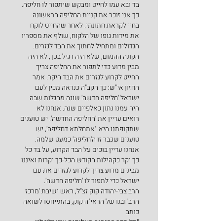
בד ובא עמו לחייט ומבקש שיתפור לו חליפה. 
כך אני זוכר את קניית החליפה הראשונה 
בחיי לקראת חתונתי. לאחר שהחייט לוקח 
את מידות גופו של הלקוח, שולף את מספריו 
הגדולים ומתחיל לחתוך את הבד לגזרים. 
הקונה ההמום, שלא היה רגיל בכך, לא היה 
מבין מדוע כדי לתפור את החליפה צריך 
החייט לקרוע לגזרים את הבד היקר. אמר 
החזון אי"ש: כך הקב"ה כנראה מכין לעם 
ישראל 'חליפה חדשה' שונה מהגלות שבה 
היה עמנו נתון כאלפיים שנה. אנחנו לא 
רואים עדיין את 'החליפה החדשה'. יש טוענים 
שתקופתנו היא  'אתחלתא דחליפה', יש 
טוענים שכבר זו ה'חליפה' כמעט שלמה. 
אנחנו עדיין בוכים על הבד הקרוע, על בד כל 
כך יקר כקהילות הקודש הכל-כך יקרות ואיננו 
מבינים מדוע צריך לקרוע לגזרים את עם 
ישראל כדי לתפור לו 'חליפה חדשה'.
הרב צבי-יהודה קוק זצ"ל, ראש ישיבת 'מרכז 
הרב' ובנו של הראי"ה קוק, בהתייחסו לשואה 
כותב: