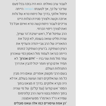
לעבור ערב גאולתו. הוא היה בוכה בכל פעם 
שדיבר על כך, אך לטענתו 
השואה
 הייתה 
טיפול אלוקי, בדרך של ניתוח נורא של גלות 
ארוכה וקשה ולצורך סגירת הגלות היינו 
צריכים לעבור ניתוח קשה נורא ואיום אבל כל 
זאת לצורך ריפוי הכרחי.
הרב עמיטל זצ"ל, ראש ישיבת 'הר עציון', 
שהיה פליט שואה בעצמו, לא קיבל את 
התאוריה של הרב צבי-יהודה והעדיף את 
רעיון השתיקה. ב'רעיון השתיקה' כוונתו 
הייתה כנראה לעמוד מול האסון כפי שאהרון 
עמד מול מות שני בניו – "
וידם אהרון
". לא 
תמיד אדם קרוץ חומר יכול להבין את דרך 
התנהלות העולם.
בשם הרבי מקוצק אומרים, שאם היה מבין 
כל מה שהאלוקים רוצה ועושה בעולם, אז לא 
היה נקרא אלוקים. בדרך זו מצאנו בתוך 
הספר 'אש קודש' (עמ' קל"ט)  של מי שהיה 
בתוך התופת בגטו ורשה הרב קלונימוס 
שפירא הי"ד האדמו"ר מפשיאסצנה:
"
הן אמת שיסורים כמו אלה שאנו סובלים 