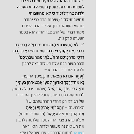
"כל סדר ההנהגה האלוקית אינו גלוי לנו 
לעשות חקירות בעניין השואה הוא 
מעשה 
ילדות
 צריך לזכור כי לא 'מחשבותי 
מחשבותיכם'
 " (שיחות הרב צבי יהודה 
בנושא השואה ערוך על ידי הרב אבינר).
מקור דבריו של הרב צבי יהודה הוא בספר 
ישעיהו פרק נ"ה:
"כִּי לֹא מַחְשְׁבוֹתַי מַחְשְׁבוֹתֵיכֶם וְלֹא דַרְכֵיכֶם 
דְּרָכָי נְאֻם יְקֹוָֽק: כִּֽי־גָבְהוּ שָׁמַיִם מֵאָרֶץ כֵּן גָּבְהוּ 
דְרָכַי מִדַּרְכֵיכֶם וּמַחְשְׁבֹתַי מִמַּחְשְׁבֹתֵיכֶֽם".
וכבר משה רבנו עליו השלום רצה להבין 
ולדעת את דרכי הבורא –
"
וְעַתָּה אִם־נָא מָצָאתִי חֵן בְּעֵינֶיךָ 
הוֹדִעֵנִי 
נָא אֶת־דְּרָכֶךָ וְאֵדָעֲךָ
 לְמַעַן אֶמְצָא־חֵן בְּעֵינֶיךָ 
וּרְאֵה כִּי עַמְּךָ הַגּוֹי הַזֶּֽה" 
(שמות פרק ל"ג פסוק 
י"ג) ומשה רבנו נענה, שיוכל להבין את דרכו 
של הבורא רק אחרי התרחשותם של 
האירועים – "
וַהֲסִרֹתִי אֶת־כַּפִּי וְרָאִיתָ 
אֶת־אֲחֹרָי וּפָנַי לֹא יֵרָאֽוּ
" (פרשת כי תשא).
אע"פ שהרב צבי-יהודה טען, שלנסות להבין 
את השואה זה מעשה ילדות, הוא  ראה 
ב
שואה
 'ניתוח הכרחי' שעם ישראל נאלץ 