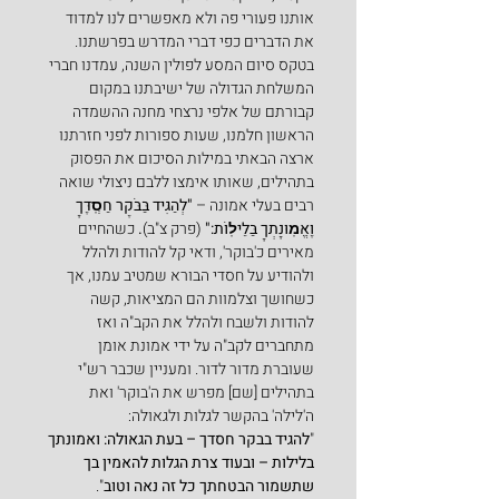
אותנו פעורי פה ולא מאפשרים לנו למדוד 
את הדברים כפי דברי המדרש בפרשתנו.
בטקס סיום המסע לפולין השנה, עמדנו חברי 
המשלחת הגדולה של ישיבתנו במקום 
קבורתם של אלפי נרצחי מחנה ההשמדה 
הראשון חלמנו, שעות ספורות לפני חזרתנו 
ארצה הבאתי במילות הסיכום את הפסוק 
בתהילים, שאותו אימצו ללבם ניצולי שואה 
רבים בעלי אמונה – 
"לְהַגִּיד בַּבֹּקֶר חַסְֽדֶּךָ 
וֶאֱמֽוּנָתְךָ בַּלֵּילֽוֹת:"
 (פרק צ"ב)
. 
כשהחיים 
מאירים כ'בוקר', ודאי קל להודות ולהלל 
ולהודיע על חסדי הבורא שמטיב עמנו, אך 
כשחושך וצלמוות הם המציאות, קשה 
להודות ולשבח ולהלל את הקב"ה ואז 
מתחברים לקב"ה על ידי אמונת אומן 
שעוברת מדור לדור. ומעניין שכבר רש"י 
בתהילים [שם] מפרש את ה'בוקר' ואת 
ה'לילה' בהקשר לגלות ולגאולה:
"
להגיד בבקר חסדך – בעת הגאולה: ואמונתך 
בלילות – ובעוד צרת הגלות להאמין בך 
שתשמור הבטחתך כל זה נאה וטוב
".