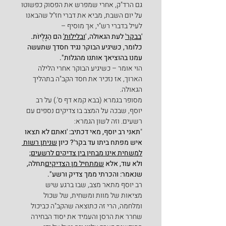
גם הרד"ק, אחרי שמפרש את הפסוק כפשוטו 
על יום השבת, מביא את דברי חז"ל שהבאנו 
לעיל בדברי רש"י, אך מוסיף –
'
בבקר'
 לעת הגאולה, '
ובלילות'
 הם הַגָּלֻיּוֹת. 
כלומר, כשיגיע הבוקר נגיד חסדך שתעשה 
עמנו בהוציאך אותנו מהגלות".
הוי אומר – כשיגיע הבוקר אחרי הלילה 
הארוך, אז נזכיר את חסד הקב"ה בתהליך 
הגאולה.
מסופר בגמרא (בבא קמא דף ס'.) על רב 
יוסף, שבכה על המצב בו צדיקים נספים עם 
רשעים. וזה לשון הגמרא:
"
תאני רב יוסף, מאי דכתיב: 'ואתם לא תצאו 
איש מפתח ביתו עד בקר'? כיון 
שניתן רשות 
למשחית אינו מבחין בין צדיקים לרשעים
; 
ולא עוד, אלא 
שמתחיל מן הצדיקים
תחלה, 
שנאמר: והכרתי ממך צדיק ורשע".
רב יוסף מתאר מצב, שבו ברגע שיש 
מציאות
של מוות ומשחית, של שכול 
ומלחמה, הרי זה כתוצאה שהקב"ה כביכול 
שחרר את הרסן והעמיד את יסוד הבחירה 