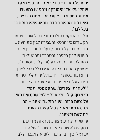
יבוא על האדם ייסורין יאמר מה פעלתי עד 
שחלו עלי אלו היסורין ? ויחפוש במעשיו 
ויחזור בתשובה, ואשרי מי שמתגבר ביצרו, 
ואינו מהרהר אחר מדת בוראו, אלא חוסה בו 
בכל לבו".
חז"ל, כהשקפת עולם יהודית של שכר ועונש, 
מקשרים בין החטא והעבירה לבין סוג העונש. 
גם במקרה של מצורע, רש"י מחבר בין צורת 
העונש לבין הכפרה והטהרה ומביא זאת 
בתחילת פרשת מצורע (פרק י"ד, פסוק ד'), 
שאופן טהרת המצורע הוא בגלל חטא לשון 
הרע ועוון גסות הרוח ובגלל זה תהליך טהרתו 
נעשה על ידי ציפורים ועץ ארז. וזה לשונו:
" 
'לטהרתו צפרים', שמפטפטין תמיד 
בצפצוף קול: 
'ועץ ארז'
 – לפי שהנגעים באין 
על גסות הרוח: 
ושני תולעת ואזוב
 – מה 
תקנתו ויתרפא, ישפיל עצמו מגאותו, 
כתולעת וכאזוב".
פרשיות תזריע-מצורע נקראות מדי שנה 
בתקופת "עשרת ימי התשועה" של עם 
ישראל, בין יום הזיכרון לשואה ולגבורה לבין 