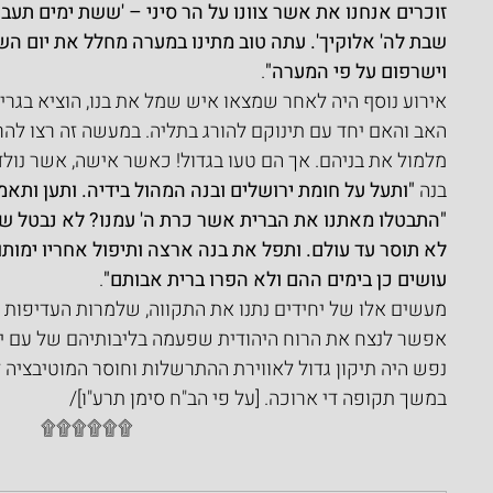
זוכרים אנחנו את אשר צוונו על הר סיני – 'ששת ימים תעב
שבת לה' אלוקיך'. עתה טוב מתינו במערה מחלל את יום השבת
וישרפום על פי המערה"
.
אירוע נוסף היה לאחר שמצאו איש שמל את בנו, הוציא בגריס
האב והאם יחד עם תינוקם להורג בתליה. במעשה זה רצו להר
מלמול את בניהם. אך הם טעו בגדול! כאשר אישה, אשר נולד
בנה 
"ותעל על חומת ירושלים ובנה המהול בידיה. ותען ותאמ
"התבטלו מאתנו את הברית אשר כרת ה' עמנו? לא נבטל שב
לא תוסר עד עולם. ותפל את בנה ארצה ותיפול אחריו ימותו
עושים כן בימים ההם ולא הפרו ברית אבותם"
.
מעשים אלו של יחידים נתנו את התקווה, שלמרות העדיפות ה
אפשר לנצח את הרוח היהודית שפעמה בליבותיהם של עם יש
נפש היה תיקון גדול לאווירת ההתרשלות וחוסר המוטיבציה 
במשך תקופה די ארוכה. [על פי הב"ח סימן תרע"ו]/
۩۩۩۩۩۩