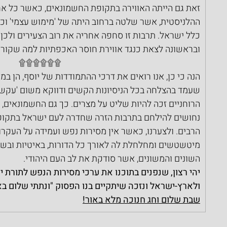
זאת גם הייתה האווירה בתקופת החשמונאים, כאשר כל אחד
ההלניסטית, אשר שלטה ברחוב היתה של 'מימוש עצמי' וכן 
כלל ישראל. תרבות זו סחפה אחריה את רוב הצעירים ולכן
ובראשונה לצאת כנגד אווירת חוסר האכפתיות למה שקור
۩۩۩۩۩۩
הנה כי כן, אנו רואים את דרכי ההתמודדות של יוסף, הן במע
שעמד בהצלחה בכל הניסיונות הקשים ודווקא משום 'עקשנות
הרוחניים זכה להיות שליט על מצרים. כך גם החשמונאים, ל
נחושים להילחם בתרבות הזרה שחדרה לעם ישראל בתקופה
הרבים. ולצערנו, כאשר אין מסירות נפש ועמידה על העקרונו
מיטשטשים ומחלחלת לה לאורך כל הדורות, באיטיות ובשי
השונים והמשונים, אשר סודקת את לב העם היהודי.
יהי רצון, שנפנים בתוכנו את ערכי מסירות הנפש לתורת 
ולארץ-ישראל ונזכה שיתקיים בנו הפסוק "ונתתי שלום בא
שבת שלום וחג חנוכה מלא באור!