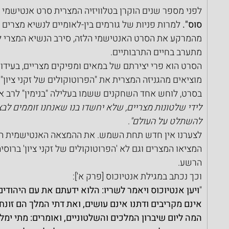
לפני מספר שנים הוקרן בטלוויזיה המצרית סרט אנטישמי 
סוס".
 למרות פניות של גורמים בין-לאומיים לנשיא מצרים ד
מהמרקע את הסרט האנטישמי הלזה, סירב הנשיא המצרי לה
מתערב בחיים התרבותיים.
הסרט הוא פרי יצירתם של במאים ומפיקים מצריים, בעיד
מוציאים מהגניזה המצרית את "הפרוטוקולים של זקני ציון
בסרט, לוחש אחד השחקנים ששמו בעלילה "בנימין" לרב א
לידי שלטונות מצריים, שלא יחשדו בנו שאנחנו זוממים לבצ
להשתלט על העולם"
.
לצערנו אין חדש תחת השמש. את ההמצאה האנטישמית הזו
המציאו המצרים וגם לא 'הפרוטוקולים של זקני ציון' ברוס
הרשע.
וכך נכתב במגילת אנטיוכוס [פרק א']:
"
ויען אנטיוכוס ויאמר לשריו: הלוא ידעתם את עם היהודים 
אינם מקריבים ודתנו אינם עושים, ואת דתי המלך הם זונחי
המה ליום שיברון המלכים והשלטוניים, ואומרים: מתי ימלוך