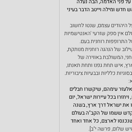
 על פני האדמה, הבה נעלה 
חדש ומילה וייטב הדבר בעיני 
 היהודים עצמם, שנטו לחשוב 
לם אין ספק שזרעי 'האנטישמיות 
ל התרופפות רוחנית בעם.
ילוב של הנהגה רוחנית מנותקת, 
ני, המשולבת באווירה של 
ץ, איש תחת גפנו ותחת תאנתו, 
וגיות כלליות ובבעיות ציבוריות. 
:
 אלעזר עימהם, שיקשרו חבלים 
יחזרו בכל עיירות ישראל, יום 
דו את ישראל דרך ארץ, בשנה 
קדש ששמו של הקב"ה בעולם 
שנכנסו לארצם, כל אחד ואחד 
איש שלום, פרשה י"ב].