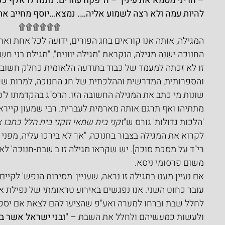
– הריני מסמא את עיניך – ה' פקח עוורים. נתנה לו אלף 
להיות עמה ולא רצה לשמוע אליה…. נמצא…יוסף מחייב את
۩۩۩۩۩۩
המגילה, אותה אנו קוראים בחג הפורים, ידועה לכל אחת ואח
החנוכה ישנה מגילה, הנקראת "מגילה יוונית", "מגילת בני חשמ
זו לא זכתה למעמד של כבוד בתודעה הלאומית כחלק חשוב
והספרותית, המדרשית וההלכתית של חג החנוכה, למרות שק
שונות מי כתב את המגילה החשובה הזו. הרס"ג בהקדמתו ל'ספ
מתתיהו ואף תרגם אותה מארמית לעברית. רבי שמעון קיירא
'הלכות גדולות' גורס ש"
זקני בית שמאי וזקני בית הלל כתבו
לקרוא את המגילה בצבור בחנוכה, "אך לא בירכו עליה, מפני
רי"ד על מסכת סוכה]. יש שקראו מגילה זו ב'שבת-חנוכה' לא
משום פרסומי ניסא.
אם נעיין מעט במגילה זו נראה, שעניין 'מסירות הנפש' לקיים 
עובר כחוט השני. אנו נפגשים באירוע טראומתי של נפילת א
לחלל שבת וברחו למערה ואע"פ שהציעו להם לצאת אם יסכי
ולעשות כמעשיהם ולחלל את השבת – 
"ובני ישראל אשר ב