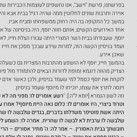
בפרשתנו, פרשת "וישב", אנו נחשפים לעוצמות הכבירות של
אוירה ותרבות שונים לחלוטין ממה שהיה רגיל בבית אבא והיה
במשך כל התקופה בה היה רחוק ממשפחתו ומבית אביו.
אחד האירועים הקשים, אותם חווה יוסף, היה בניסיונה של א
יוסף, שעבודתו בבית השר המצרי היתה עבורו הצלת חייו, ל
ועמד בניסיון הקשה הזה, למרות שידע שבכך מסכן את חייו 
שאכן אירע.
בהמשך חייו, יוסף לא הושפע מהתרבות המצרית גם כשעלה ל
הצדיק מהווה דוגמא ומופת לדורות הבאים להתמודד מול פית
לוקחת את יוסף כסמל למי שעמד בניסיון, ולכן כאשר אדם י
וינסה לתרץ את עצמו, יוכיחו לו מיוסף שעמד בניסיון.
וזה לשון הגמרא [יומא ל"ה:]: "
רשע אומרים לו: מפני מה לא 
וטרוד ביצרי, היו אומרים לו: כלום נאה היית מיוסף? אמרו על
היתה אשת פוטיפר משדלתו בדברים, בגדים שלבשה לו שחרי
שלבשה לו ערבית לא לבשה לו שחרית. אמרה לו: השמע לי! א
חובשתך בבית האסורין. – אמר לה: ה' מתיר אסורים – הרינ