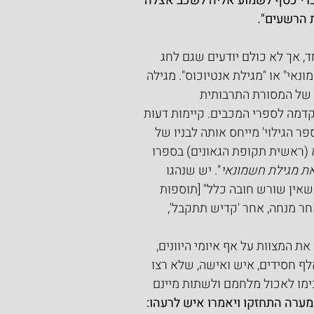
ככרי כסף לשמוע אליה לשכב אצלה 
 הרשעים"
.
ד, אך לא כולם יודעים שגם לחג 
ונאי" או "מגילת אנטיוכוס". מגילה 
 של המסורת התרבותית 
דמה לספרי המכבים. קיימות דעות 
ר הגילוי' מייחס אותה לבניו של 
 (ראשית תקופת הגאונים) בספרו 
 את מגילת חשמונאי
". יש שנהגו 
 שאין שורש חובה כלל" [תוספות 
חר מנחה, אחר 'קדיש תתקבל', 
את המצוות על אף איומי היוונים, 
לף חסידים, איש ואישה, שלא רצו 
מו לאכול מלחמם ולשתות מיינם 
מערה התחזקו ויאמרו איש לרעהו: 