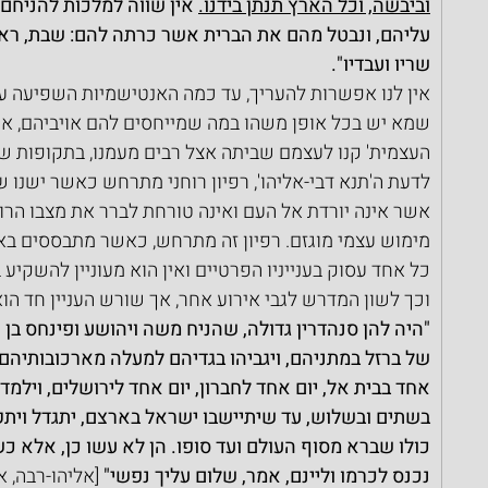
וביבשה, וכל הארץ תנתן בידנו.
 אין שווה למלכות להניחם
עליהם, ונבטל מהם את הברית אשר כרתה להם: שבת, ראש 
שריו ועבדיו".
אין לנו אפשרות להעריך, עד כמה האנטישמיות השפיעה על
שמא יש בכל אופן משהו במה שמייחסים להם אויביהם, או
העצמית' קנו לעצמם שביתה אצל רבים מעמנו, בתקופות ש
לדעת ה'תנא דבי-אליהו', רפיון רוחני מתרחש כאשר ישנו ש
אשר אינה יורדת אל העם ואינה טורחת לברר את מצבו הרוח
מימוש עצמי מוגזם. רפיון זה מתרחש, כאשר מתבססים באר
כל אחד עסוק בענייניו הפרטיים ואין הוא מעוניין להשקיע בס
וכך לשון המדרש לגבי אירוע אחר, אך שורש העניין חד הוא
"היה להן סנהדרין גדולה, שהניח משה ויהושע ופינחס בן
של ברזל במתניהם, ויגביהו בגדיהם למעלה מארכובותיהם, ו
אחד בבית אל, יום אחד לחברון, יום אחד לירושלים, וילמ
בשתים ובשלוש, עד שיתיישבו ישראל בארצם, יתגדל וית
כולו שברא מסוף העולם ועד סופו. הן לא עשו כן, אלא כ
נכנס לכרמו וליינם, אמר, שלום עליך נפשי"
 [אליהו-רבה, 