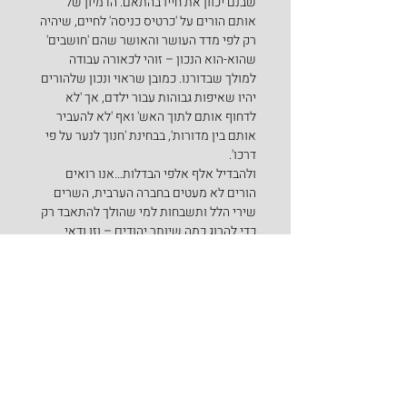
שבנם יכוון את חייו בהתאם. הדמיון של 
אותם הורים על 'כרטיס כניסה' לחיים, שיהיה 
רק לפי מדד העושר והאושר שהם 'חושבים' 
שהוא-הוא הנכון – זוהי לכאורה עבודה 
למולך שבדורנו. כמובן שראוי ונכון שלהורים 
יהיו שאיפות גבוהות עבור ילדם, אך 'לא 
לדחוף אותם לתוך האש' ואף 'לא להעביר 
אותם בין מדורות', בבחינת 'חנוך לנער על פי 
דרכו'.
ולהבדיל אלף אלפי הבדלות…אנו רואים 
הורים לא מעטים בחברה הערבית, השרים 
שירי הלל ותשבחות למי שהולך להתאבד רק 
כדי להרוג כמה שיותר יהודים – וזו ודאי 
עבודת המולך!
מסופר על רבי מנחם-מנדל מקוצק, שבהיותו 
נער עזב את בית הוריו ובא אל חצרו של 
החוזה מלובלין.
נסע אליו אביו וצעק עליו: "כיצד עזבת מנהג 
אבותיך, ובאת להסתופף בצל החסידים?"
השיב לו בנו: "בתורה כתוב 'זֶה אֵ-לִי וְאַנְוֵהוּ, 
אֱ-לֹהֵי אָבִי וַאֲרֹמְמֶנְהוּ' (שמות טו, ב). תחילה 
נאמר 'זֶה אֵ-לִי', ורק אחר כך 'אֱ-לֹהֵי אָבִי'. 