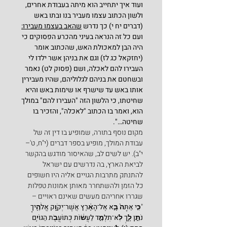
ועוד איך יתחייב הוא מיתה בעבודת אחרים, 
ולשון הכתוב עצמו מעביר בנו ובתו באש 
(דברים יח י) כך נדרש 
שהאב בעצמו מעבירו:
ועם כל זה הנראה בעיני מהכרע הפסוקים כי 
היה הבן למאכולת האש, שהכתוב אומר 
(יחזקאל כג לז) וגם את בניהן אשר ילדו לי 
העבירו להם לאכלה, ושם (פסוק לט) נאמר 
ובשחטם את בניהם לגלוליהם, שהיו מעבירין 
אותו באש עד שישרף או שימות באש והיא 
שחיטתו, כי הלשון הזה "העבירו להם" במולך 
הוא, ואמר בו הכתוב "לאכלה", והזכיר בו 
שחיטה…".
מקום נוסף בתורה, שמופיע בו דין זה של 
עבודת המולך, מופיע בספר דברים (י"ח, ט'–
י"ב). יש לשים לב, שהאיסור מודגש בהקשר 
לביאת הארץ, בה נדרשים עם ישראל 
להתנתק מתרבות הגויים אליה היו חשופים 
כל הזמן ולהשתחרר מאותן אמונות טפלות 
שגררו אחריהם מעשים שאינם ראויים –
"
כִּ֤י אַתָּה֙ בָּ֣א אֶל־הָאָ֔רֶץ אֲשֶׁר־יְקֹוָ֥ק אֱלֹהֶ֖יךָ 
נֹתֵ֣ן לָ֑ךְ לֹֽא־תִלְמַ֣ד לַעֲשׂ֔וֹת כְּתוֹעֲבֹ֖ת הַגּוֹיִ֥ם 