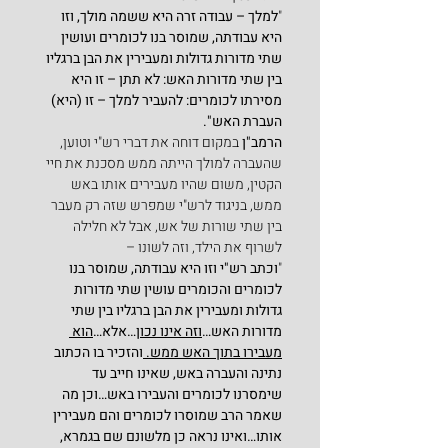
"
למלך – עבודה זרה היא ששמה מולך, וזו 
היא
עבודתה, שמוסר בנו לכומרים ועושין 
שתי מדורות גדולות ומעבירין את הבן ברגליו 
בין שתי מדורות האש: לא תתן – זו היא 
מסירתו לכומרים: להעביר למלך – זו (היא) 
העברת האש".
הרמב"ן
 במקום דוחה את דברי רש"י וטוען, 
שהעברה למולך הייתה ממש מסכנת את חיי 
הקטין, משום שהיו מעבירים אותו באש 
ממש, בניגוד לרש"י שמפרש שזה רק מעבר 
בין שתי שורות של אש, אבל לא חלילה 
לשרוף את הילד, וזה לשונו –
"
וכתב רש"י וזו היא עבודתה, שמוסר בנו 
לכומרים והכומרים עושין שתי מדורות 
גדולות ומעבירין את הבן ברגליו בין שתי 
מדורות האש…
וזה אינו נכון
…אלא…
הוא 
מעבירו בתוך האש ממש. 
והזכיר בו הכתוב 
נתינה והעברה באש, שאינו חייב עד 
שימסרנו לכומרים והעבירו באש…וכן מה 
שאמר הרב שמוסרו לכומרים והם מעבירין 
אותו…ואינו נראה כן מלשונם שם בגמרא, 