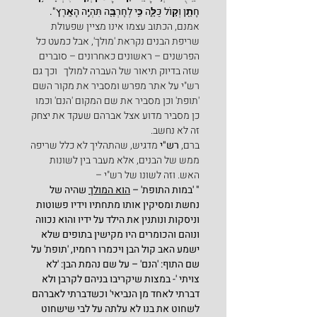
חָתָ֖ן וְק֣וֹל כַּלָּ֑ה כִּ֥י לְחָרְבָּ֖ה תִּהְיֶ֥ה הָאָֽרֶץ".
אמנם, הכתוב עצמו אינו מציין שפעולת 
שריפת הבנים נקראת 'מולך', אבל כמעט כל 
הפרשנים – ראשונים כאחרונים – סוברים 
שזה בדיוק תיאור של העברה למולך   וכך גם 
רש"י על אתר מפרש ומסביר את מקור השם 
'תופת' וכן מסביר את שם המקום 'הנם' וכמו 
כן מסביר מדוע אצל אברהם שעקד את יצחק 
זה לא נחשב.
ברם, 
רש"י
 מדגיש, שהתהליך לא כלל שריפה 
ממש של הבנים, אלא מעבר בין לשונות 
האש. וזה לשונו של רש"י –
" 'במות התופת' – 
הוא המולך
 שהיה של 
נחשת ומסיקין אותו מתחתיו וידיו פשוטות 
וניסקות ונותנין את הילד על ידיו והוא נכווה 
ונוהם והכומרים היו מקישין בתופים שלא 
ישמע האב קול הבן ויכמרו רחמיו, 'תופת' על 
שם התוף: 'הנם' – על שם נהמת הבן: 'לא 
צויתי '- במצות שיקריבו בניהם לקרבן ולא 
דברתי לאחד מן הנביאי' וכשדברתי לאברהם 
לשחוט את בנו לא עלתה על לבי שישחוט 