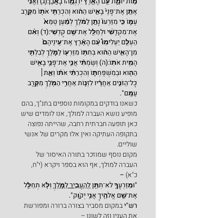
מ֣וֹת יוּמָ֑ת עַ֥ם הָאָ֖רֶץ יִרְגְּמֻ֥הוּ בָאָֽבֶן:(ג) וַאֲנִ֞י 
אֶתֵּ֤ן אֶת־פָּנַי֙ בָּאִ֣ישׁ הַה֔וּא וְהִכְרַתִּ֥י אֹת֖וֹ מִקֶּ֣רֶב 
עַמּ֑וֹ כִּ֤י מִזַּרְעוֹ֙ נָתַ֣ן לַמֹּ֔לֶךְ לְמַ֗עַן טַמֵּא֙ 
אֶת־מִקְדָּשִׁ֔י וּלְחַלֵּ֖ל אֶת־שֵׁ֥ם קָדְשִֽׁי:(ד) וְאִ֡ם 
הַעְלֵ֣ם יַעְלִימֽוּ֩ עַ֨ם הָאָ֜רֶץ אֶת־עֵֽינֵיהֶם֙ 
מִן־הָאִ֣ישׁ הַה֔וּא בְּתִתּ֥וֹ מִזַּרְע֖וֹ לַמֹּ֑לֶךְ לְבִלְתִּ֖י 
הָמִ֥ית אֹתֽוֹ:(ה) וְשַׂמְתִּ֨י אֲנִ֧י אֶת־פָּנַ֛י בָּאִ֥ישׁ 
הַה֖וּא וּבְמִשְׁפַּחְתּ֑וֹ וְהִכְרַתִּ֨י אֹת֜וֹ וְאֵ֣ת׀ 
כָּל־הַזֹּנִ֣ים אַחֲרָ֗יו לִזְנ֛וֹת אַחֲרֵ֥י הַמֹּ֖לֶךְ מִקֶּ֥רֶב 
עַמָּֽם".
כשאנו בודקים במקומות נוספים בתנ"ך, בהם 
מופיע נושא העברה למולך, אנו לומדים שיש 
כאן תופעה חברתית רחבה, שהייתה נפוצה 
בתקופה העתיקה ואין אלו מקרים של אנשי 
שוליים.
מקום נוסף שמוזכר בתורה האיסור של 
העברה למולך, אף הוא בספר ויקרא (י"ח, 
כ"א)
 –
"וּמִֽזַּרְעֲךָ֥ לֹא־תִתֵּ֖ן 
לְהַעֲבִ֣יר לַמֹּ֑לֶךְ
 וְלֹ֧א תְחַלֵּ֛ל 
אֶת־שֵׁ֥ם אֱלֹהֶ֖יךָ אֲנִ֥י יְקֹוָֽק".
רש"י
 במקום מסביר בצורה ברורה ומפורשת 
את הענין וזה לשונו –