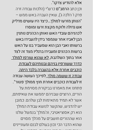
אלא להודיע צדקו".
וכן כתב 
הרמב"ם
 כרש"י (הלכות עבודה זרה 
פרק ו' הלכה ג'), שאין העברה באש ממש –
"הנותן מזרעו למולך…כיצד היו עושים מדליק 
אש גדולה ולוקח מקצת זרעו ומוסרו 
לכהניהם עובדי האש ואותן הכהנים נותנין 
הבן לאביו אחר שנמסר בידן להעבירו באש 
ברשותו ואבי הבן הוא שמעביר בנו על האש 
ברשות הכהנים ומעבירו ברגליו מצד זה לצד 
אחר בתוך השלהבת, 
לא שהוא שורפו למולך 
כדרך ששורפין בניהם ובנותיהם לעבודת 
כוכבים אחרת אלא בהעברה בלבד היתה 
עבודה זו ששמה מולך, 
לפיכך העושה עבודה 
זו לעבודת כוכבים אחרת חוץ ממולך פטור".
פתחנו את מאמרנו בביקורת מסוימת על 
הורים, הרוצים שבניהם יממשו את שאיפתם, 
אשר לא תמיד מתאימות לבן שלהם. כמובן 
יש להדגיש, שהקשר לנושא עבודת המולך 
הוא רק אסוציאטיבי, וה'מולך' בנמשל שלנו 
הוא שההורים חושבים על מהלך מסוים 
שהוא הדבר הכי נכון בעולם לבנם ומעוניינים 