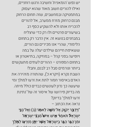
יש נפש 'הומאנית' וחשיבה ורגש רוחניים, 
ואילו להורים חשוב מאוד שהוא יעסוק 
במתמטיקה ובמחשבים, שזה תחום הרחוק 
מבנם כרחוק מזרח ממערב, אל להורים 
להכריח אותו ולא להשקיע כסף רב 
בשיעורים פרטיים ולו רק כדי שיצליח 
במבחנים בנושא זה. אין הדבר רק בתחום 
הלימודי, שהרי אנו מכירים גם הורים, 
ששאיפת חייהם שילדם יעלה על במה 
ויופיעה בפני קהל – במוזיקה, בתיאטרון או 
בתחום הספורט – ההורים לעתים מתעקשים 
ביותר וגורמים סבל רב לבנם, וחבל!
השבת נקרא (ויקרא כ'), שהתורה מזהירה את 
האדם באיסור חמור לתת את זרעו למולך ומי 
שיעשה כך נדון לעונשים כבדים כולל מיתה.
מה בדיוק פירושו של איסור זה של 'נתינת 
זרעו למולך' בדיוק?
נראה את הכתוב –
"וַיְדַבֵּ֥ר יְקֹוָ֖ק אֶל־מֹשֶׁ֥ה לֵּאמֹֽר:(ב) וְאֶל־בְּנֵ֣י 
יִשְׂרָאֵל֘ תֹּאמַר֒ אִ֣ישׁ אִישׁ֩ מִבְּנֵ֨י יִשְׂרָאֵ֜ל 
וּמִן־הַגֵּ֣ר הַגָּ֣ר בְּיִשְׂרָאֵ֗ל אֲשֶׁ֨ר יִתֵּ֧ן מִזַּרְע֛וֹ לַמֹּ֖לֶךְ 