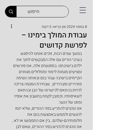
8 בספט׳ 2024
זמן קריאה 5 דקות
עבודת המולך בימינו –
לפרשת קדושים
במשך שנים רבות, זוכים אנחנו להיפגש 
בערבי הורים עם אלה המבקשים לחנך את 
ילדם בישיבתנו. במפגשים אלה, אנו פורשים 
ומציעים מגמות לימוד ומסלולים מגוונים 
הקיימים בישיבה עבור בנם ובאותה נשימה 
מזהירים ומבהירים,  שבחירת המגמה צריכה 
להיות בהתאם לכישרונו של הבן ובהתאם 
לשאיפותיו, וכמובן לקחת בחשבון את אופיו 
ומזגו של הנער.
אנו נוהגים להתריע בפני ההורים, שלא ינסו 
להגשים ולממש באמצעות בנם את 
חלומותיהם-שלהם…בין אם התממשו או לא…
אנו נוהגים להדגיש בפני ההורים, שאם לבן 