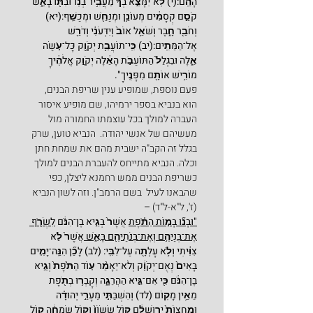
הָהֵֽם:(י) לֹֽא־יִמָּצֵ֣א בְךָ֔ מַעֲבִ֥יר בְּנֽוֹ־וּבִתּ֖וֹ בָּאֵ֑שׁ 
קֹסֵ֣ם קְסָמִ֔ים מְעוֹנֵ֥ן וּמְנַחֵ֖שׁ וּמְכַשֵּֽׁף:(יא) 
וְחֹבֵ֖ר חָ֑בֶר וְשֹׁאֵ֥ל אוֹב֙ וְיִדְּעֹנִ֔י וְדֹרֵ֖שׁ 
אֶל־הַמֵּתִֽים:(יב) כִּֽי־תוֹעֲבַ֥ת יְקֹוָ֖ק כָּל־עֹ֣שֵׂה 
אֵ֑לֶּה וּבִגְלַל֙ הַתּוֹעֵבֹ֣ת הָאֵ֔לֶּה יְקֹוָ֣ק אֱלֹהֶ֔יךָ 
מוֹרִ֥ישׁ אוֹתָ֖ם מִפָּנֶֽיךָ".
פעם נוספת, שמופיע ענין שריפת הבנים, 
הוא בנביא בספר ירמיהו, שם מופיע איסור 
העברה למולך בכל עוצמתו החמורה מול 
מעשיהם של אנשי יהודה.  הנביא טוען, שרק 
בגלל זה הקב"ה ישבית מהם את שמחת חתן 
וכלה. הנביא מתייחס להעברת הבנים למולך 
כשריפת הבנים ממש רחמנא ליצלן, כפי 
שהבאנו לעיל  בשם הרמב"ן. וזה לשון הנביא 
(ז', ל"א-ל"ד) –
"וּבָנ֞וּ בָּמ֣וֹת הַתֹּ֗פֶת
 אֲשֶׁר֙ בְּגֵ֣יא בֶן־הִנֹּ֔ם 
לִשְׂרֹ֛ף 
אֶת־בְּנֵיהֶ֥ם וְאֶת־בְּנֹתֵיהֶ֖ם בָּאֵ֑שׁ 
אֲשֶׁר֙ לֹ֣א 
צִוִּ֔יתִי וְלֹ֥א עָלְתָ֖ה עַל־לִבִּֽי: (לב) לָכֵ֞ן הִנֵּֽה־יָמִ֤ים 
בָּאִים֙ נְאֻם־יְקֹוָ֔ק וְלֹא־יֵאָמֵ֨ר ע֤וֹד הַתֹּ֙פֶת֙ וְגֵ֣יא 
בֶן־הִנֹּ֔ם כִּ֖י אִם־גֵּ֣יא הַהֲרֵגָ֑ה וְקָבְר֥וּ בְתֹ֖פֶת 
מֵאֵ֥ין מָקֽוֹם (לד) וְהִשְׁבַּתִּ֣י מֵעָרֵ֣י יְהוּדָ֗ה 
וּמֵֽחֻצוֹת֙ יְר֣וּשָׁלִַ֔ם ק֤וֹל שָׂשׂוֹן֙ וְק֣וֹל שִׂמְחָ֔ה ק֥וֹל 