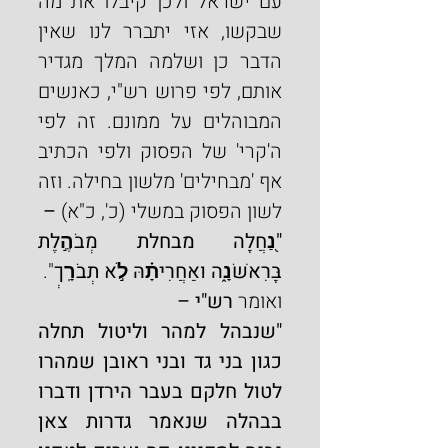
עם ישראל ולכן קיבלו את מה 
שבקשו, אזי יתברר לנו שאין 
הדבר כן ושלמה המלך מגדיר 
אותם, לפי פרוש רש"י, כאנשים 
המבוהלים על ממונם. זה לפי 
ה'קרי' של הפסוק ולפי הכתיב 
אף 'מבחילים' מלשון בחילה. וזה 
לשון הפסוק במשלי (כ', כ"א)
 –
"נַ֭חֲלָה מבחלת מְבֹהֶ֣לֶת 
בָּרִאשֹׁנָ֑ה ואַחֲרִיתָ֗הּ לֹ֣א תְבֹרָֽךְ
".
ואומר 
רש"י –
"שנבהל למהר וליטול תחלה 
כגון בני גד ובני ראובן שמהרו 
לטול חלקם בעבר הירדן ודברו 
בבהלה שנאמר גדרות צאן 