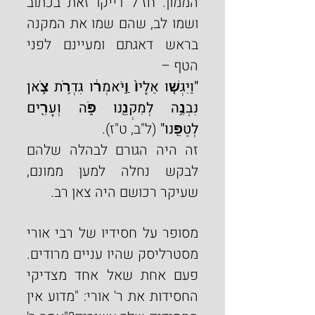
הממון. חז"ל דייקו זאת בכתוב 
ושמו לב, שהם שמו את המקנה 
בראש דאגתם ומעיינם לפני 
הטף –
"וַיִּגְּשׁ֤וּ אֵלָיו֙ וַ֣יֹּאמְר֔וּ גִּדְרֹ֥ת צֹ֛אן 
נִבְנֶ֥ה לְמִקְנֵ֖נוּ פֹּ֑ה וְעָרִ֖ים 
לְטַפֵּֽנוּ"
 (ל"ב, ט"ז).
זה היה הגורם לבהלה שלהם 
לבקש נחלה למען ממונם, 
שעיקר רכושם היה צאן רב.
מסופר על חסידיו של רבי אורי 
מסטרליסק שהיו עניים מרודים. 
פעם אחת שאל אחד מצדיקי 
החסידות את ר' אורי: "מדוע אין 