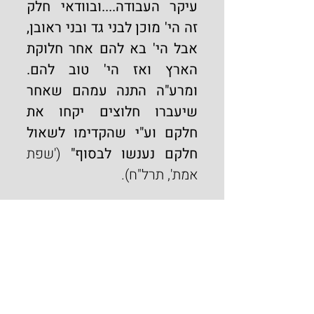
עיקר העבודה....ובוודאי חלק 
זה הי' מוכן לבני גד ובני ראובן, 
אבל הי' בא להם אחר חלוקת 
הארץ ואז הי' טוב להם. 
ומרע"ה התנה עמהם שאחר 
שיעברו חלוצים יקחו את 
חלקם וע"י שהקדימו לשאול 
חלקם נענשו לבסוף"
 ('שפת 
אמת', תרל"ח).
וביתר הרחבה חזר ה'שפת אמת' 
על הדברים בפרשת מטות שנת 
תרנ"א, שלא היה זה מקרי, רק 
לראות אם בני גד ובני ראובן 
עומדים בהבטחתם, אלא כך 