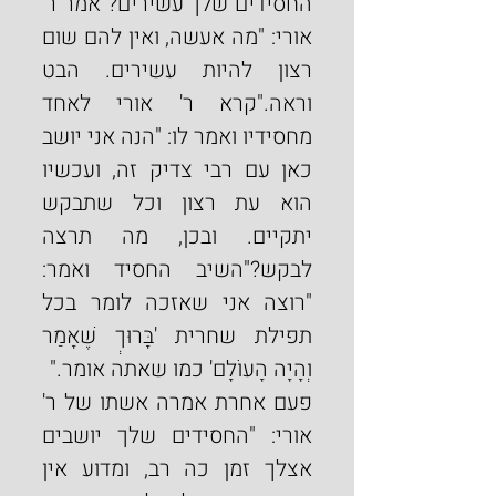
החסידים שלך עשירים?"אמר ר' 
אורי: "מה אעשה, ואין להם שום 
רצון להיות עשירים. הבט 
וראה."קרא ר' אורי לאחד 
מחסידיו ואמר לו: "הנה אני יושב 
כאן עם רבי צדיק זה, ועכשיו 
הוא עת רצון וכל שתבקש 
יתקיים. ובכן, מה תרצה 
לבקש?"השיב החסיד ואמר: 
"רוצה אני שאזכה לומר בכל 
תפילת שחרית 'בָּרוּךְ שֶׁאָמַר 
וְהָיָה הָעוֹלָם' כמו שאתה אומר."
פעם אחרת אמרה אשתו של ר' 
אורי: "החסידים שלך יושבים 
אצלך זמן כה רב, ומדוע אין 