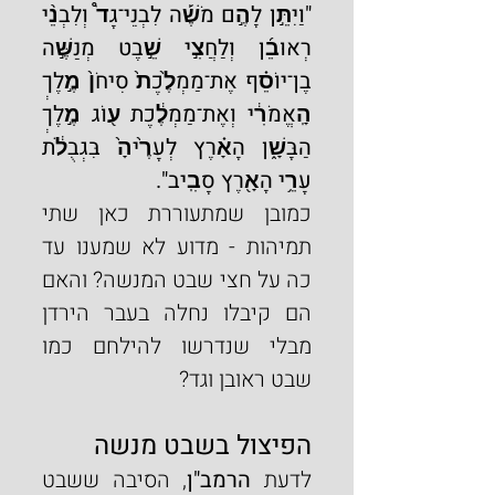
"וַיִּתֵּ֣ן לָהֶ֣ם מֹשֶׁ֡ה לִבְנֵי־גָד֩ וְלִבְנֵ֨י 
רְאוּבֵ֜ן וְלַחֲצִ֣י שֵׁ֣בֶט מְנַשֶּׁ֣ה 
בֶן־יוֹסֵ֗ף אֶת־מַמְלֶ֙כֶת֙ סִיחֹן֙ מֶ֣לֶךְ 
הָֽאֱמֹרִ֔י וְאֶת־מַמְלֶ֔כֶת ע֖וֹג מֶ֣לֶךְ 
הַבָּשָׁ֑ן הָאָ֗רֶץ לְעָרֶ֙יהָ֙ בִּגְבֻלֹ֔ת 
עָרֵ֥י הָאָ֖רֶץ סָבִֽיב".
כמובן שמתעוררת כאן שתי 
תמיהות - מדוע לא שמענו עד 
כה על חצי שבט המנשה? והאם 
הם קיבלו נחלה בעבר הירדן 
מבלי שנדרשו להילחם כמו 
שבט ראובן וגד?
הפיצול בשבט מנשה
לדעת 
הרמב"ן
, הסיבה ששבט 