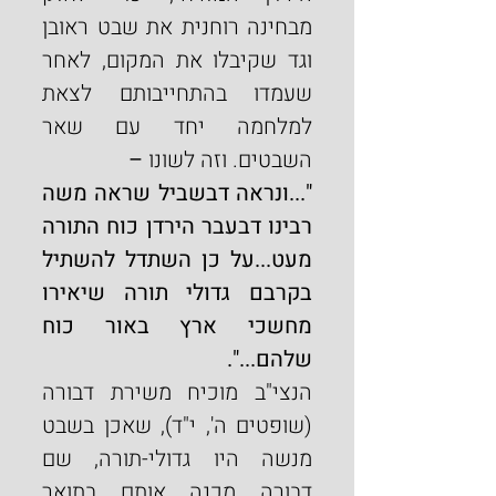
מבחינה רוחנית את שבט ראובן 
וגד שקיבלו את המקום, לאחר 
שעמדו בהתחייבותם לצאת 
למלחמה יחד עם שאר 
השבטים. וזה לשונו
 –
"...ונראה דבשביל שראה משה 
רבינו דבעבר הירדן כוח התורה 
מעט...על כן השתדל להשתיל 
בקרבם גדולי תורה שיאירו 
מחשכי ארץ באור כוח 
שלהם...".
הנצי"ב מוכיח משירת דבורה 
(שופטים ה', י"ד),
שאכן בשבט 
מנשה היו גדולי-תורה, שם 
דבורה מכנה אותם בתואר 