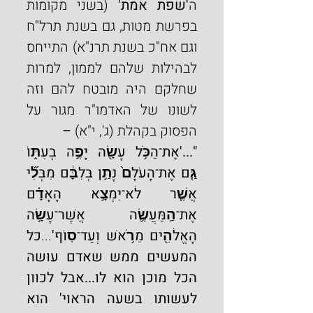
ה
'שפת אמת' 
(בשני מקומות 
בפרשת מטות, גם בשנת תרל"ח 
וגם אח"כ בשנת תרנ"א) התייחס 
לבהילות שלהם לממון, למרות 
שחלקם היה מובטח להם וזה 
לשונו של האדמו"ר מגור על 
הפסוק בקהלת (ג', י"א)
 –
"...'אֶת־הַכֹּ֥ל עָשָׂ֖ה יָפֶ֣ה בְעִתּ֑וֹ 
גַּ֤ם אֶת־הָעֹלָם֙ נָתַ֣ן בְּלִבָּ֔ם מִבְּלִ֞י 
אֲשֶׁ֧ר לֹא־יִמְצָ֣א הָאָדָ֗ם 
אֶת־הַֽמַּעֲשֶׂ֛ה אֲשֶׁר־עָשָׂ֥ה 
הָאֱלֹהִ֖ים מֵרֹ֥אשׁ וְעַד־סֽוֹף'
...
כל 
המעשים ממש שאדם עושה 
הכל מוכן הוא לו...אבל לכוון 
לעשותו בשעה הראוי' הוא 