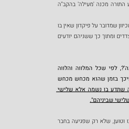
השאלה המתבקשת בקריאת פסוקים אלו היא, מדוע התורה מכנה 'מעילה' בהקב"ה 
 על כך בפירושו על פסוקנו על פי חז"ל, שמכיוון שמדובר על פיקדון שאין בו 
עדים אלא פעולה ממונית שנעשתה מתוך אמון בין הצדדים ומתוך כך ששניהם יודעים 
אמר ר' עקיבא: מה תלמוד לומר ומעלה מעל בה'?, לפי שכל המלווה והלווה 
והנושא והנותן אינו עושה אלא בעדים ובשטר, לפיכך בזמן שהוא מכחש מכחש 
אבל המפקיד אצל חבירו אינו רוצה שתדע בו נשמה אלא שלישי 
ישי שביניהם".
 הקדוש על פסוקנו וטוען, שלא רק שפגיעה בחבר 