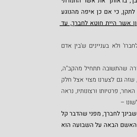
"ואחרי הודיע אלהים לנו את זאת, אל תאמר בלבבך, בראותך את אשר החמרתי 
במה שבין אדם לחברו, ואומר אליך שממנו תתחיל לתקן, כי אם כן איפה מהנוגע 
כי דע לך כי לא נגמר תיקון אשר היית חוטא לחברך, עד 
אם כך, מדוע התשובה מתחילה דווקא ב'בין אדם לחברו' ולא בעניינים ש'בין אדם 
אלא הטעם הוא, שיש חשש הפוך שאם תבקש התורה שהתשובה תתחיל מהקב"ה, 
אנשים עלולים לזלזל במה שקשור ל'בין אדם לחברו', שזה גם לצערנו מצוי אצל חלק 
מיראי ה', שבכל מה שקשור ליחס ושמירה על רכוש האחר, פרטיותו ורצונותיו, נראה 
שונו –
"או בדרך אחרת, שאומר לא בלבד החמרתי לך במה שבינך לחברך, מפני שהדבר קל 
ותבוא לזלזל בו. כי אם שגם הוא חמור. כי הלא גם האשם הבאה על השבועה הוא 