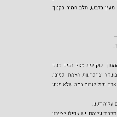
מניין כגון המערב מים ביין, מי גולבקיה בשמן, מי מעין בדבש, חלב חמור בקטף 
 
.
הכתוב לא מלמד אותנו כיצד להתגבר על תאוות  הממון  שקיימת אצל רבים מבני 
האדם ובמיוחד כאשר זה שמולך לא אמור להבחין בשקר ובהכחשת האמת. כמובן, 
שהכל הוא ענין של יראת שמים וחינוך לאמונה, שאין אדם יכול לזכות במה שלא מגיע 
 עליה דגש.
יש הטוענים, שלימוד הגמרא והמשנה לילדים צעירים מכביד עליהם. יש אפילו לצערנו 