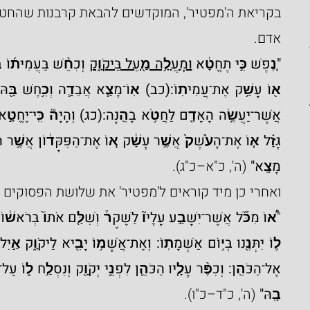
אדם.
"נֶ֚פֶשׁ כִּ֣י תֶחֱטָ֔א 
וּמָעֲלָ֥ה מַ֖עַל בַּיקֹוָ֑ק
מָצָֽא"
 (ה', כ"א–כ"ג).
ואחרי כן מיד קוראים ל'מפטיר' את שלושת הפסוקים
"
בָֽהּ" 
(ה', כ"ד–כ"ו).