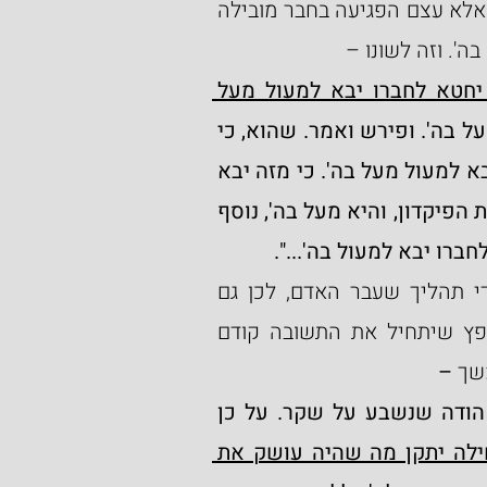
היא בעצם מעילה בה' כפי שרש"י הסביר בשם חז"ל, אלא עצם הפגיעה בחבר מובילה 
'. וזה לשונו –
מאשר יחטא לחברו יבא למעול מעל 
 וזהו נפש כי תחטא, ולא לה', מזה יבא למעול מעל בה'. ופירש ואמר. שהוא, כי 
וכחש בעמיתו בפיקדון וכו' הרי חוטא לחברו. מזה יבא למעול מעל בה'. כי מזה יבא 
יוסיף  לחטא  שהוא כי ישבע על שקר, שהוא שבועת הפיקדון, והיא מעל בה', נוסף 
ברו יבא למעול בה'...".
לדעת ה'אלשיך', מכיוון שהחטא נגרם ונעשה על ידי תהליך שעבר האדם, לכן גם 
כשעושה תשובה יעשה זאת בהדרגתיות והקב"ה חפץ שיתחיל את התשובה קודם 
משך
 –
"לכן כאשר ישוב בתשובה, שאחר שכפר ונשבע, הודה שנשבע על שקר. על כן 
תחילה יתקן מה שהיה עושק את 