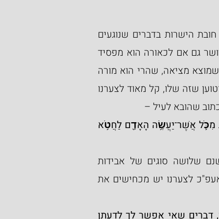
התורה בששת הפסוקים מביאה מספר דוגמאות על חובת הישרות בדברים שנוגעים 
לממון, שזה הרי אחד המבחנים של האדם - לנהוג ביושר גם אם לכאורה הוא מפסיד 
כסף. אחת הדוגמאות שהכתוב מביא כאן הוא באדם שמוצא מציאה, שהרי הוא מורה 
היתר לעצמו שכאילו 'זכה מן ההפקר', ואם בא אדם וטוען שזה שלו, קל מאוד לצערנו 
כתוב שהובא לעיל –
אֽוֹ־מָצָ֧א אֲבֵדָ֛ה וְכִ֥חֶשׁ בָּ֖הּ וְנִשְׁבַּ֣ע עַל־שָׁ֑קֶר עַל־אַחַ֗ת מִכֹּ֛ל אֲשֶׁר־יַעֲשֶׂ֥ה הָאָדָ֖ם לַחֲטֹ֥א 
 בשם בן עזאי, שישנם שלושה סוגים של אבידות 
שאפשר לזהות את האבידה או במי שמצא אותה, ואעפ"כ לצערנו יש מכחישים את 
מה אלו ואלו מיוחדין דברים שאפשר לך לדעתן, דברים שאי אפשר לך לדעתן 