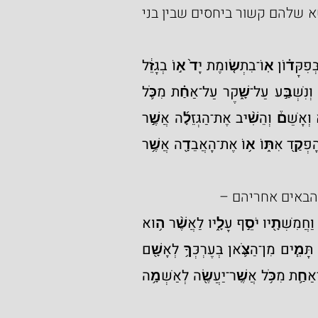
בקריאת ה'מפטיר', המוקדשים להבאת קרבנות שהחטא שלהם קשור ביחסים שבין בני 
 וְכִחֵ֨שׁ בַּעֲמִית֜וֹ בְּפִקָּד֗וֹן אֽוֹ־בִתְשׂ֤וּמֶת יָד֙ א֣וֹ בְגָזֵ֔ל 
א֖וֹ עָשַׁ֥ק אֶת־עֲמִיתֽוֹ:(כב) אֽוֹ־מָצָ֧א אֲבֵדָ֛ה וְכִ֥חֶשׁ בָּ֖הּ וְנִשְׁבַּ֣ע עַל־שָׁ֑קֶר עַל־אַחַ֗ת מִכֹּ֛ל 
אֲשֶׁר־יַעֲשֶׂ֥ה הָאָדָ֖ם לַחֲטֹ֥א בָהֵֽנָּה:(כג) וְהָיָה֘ כִּֽי־יֶחֱטָ֣א וְאָשֵׁם֒ וְהֵשִׁ֨יב אֶת־הַגְּזֵלָ֜ה אֲשֶׁ֣ר 
גָּזָ֗ל א֤וֹ אֶת־הָעֹ֙שֶׁק֙ אֲשֶׁ֣ר עָשָׁ֔ק א֚וֹ אֶת־הַפִּקָּד֔וֹן אֲשֶׁ֥ר הָפְקַ֖ד אִתּ֑וֹ א֥וֹ אֶת־הָאֲבֵדָ֖ה אֲשֶׁ֥ר 
 הבאים אחריהם –
א֠וֹ מִכֹּ֞ל אֲשֶׁר־יִשָּׁבַ֣ע עָלָיו֘ לַשֶּׁקֶר֒ וְשִׁלַּ֤ם אֹתוֹ֙ בְּרֹאשׁ֔וֹ וַחֲמִשִׁתָ֖יו יֹסֵ֣ף עָלָ֑יו לַאֲשֶׁ֨ר ה֥וּא 
ל֛וֹ יִתְּנֶ֖נּוּ בְּי֥וֹם אַשְׁמָתֽוֹ: וְאֶת־אֲשָׁמ֥וֹ יָבִ֖יא לַיקֹוָ֑ק אַ֣יִל תָּמִ֧ים מִן־הַצֹּ֛אן בְּעֶרְכְּךָ֥ לְאָשָׁ֖ם 
אֶל־הַכֹּהֵֽן: וְכִפֶּ֨ר עָלָ֧יו הַכֹּהֵ֛ן לִפְנֵ֥י יְקֹוָ֖ק וְנִסְלַ֣ח ל֑וֹ עַל־אַחַ֛ת מִכֹּ֥ל אֲשֶֽׁר־יַעֲשֶׂ֖ה לְאַשְׁמָ֥ה 