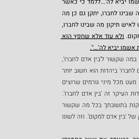
 ושלם את הקרן וחמישיתו. ואחר כך ואת אשמו יביא לה'...ללמד כי כאשר 
החוטא לעמיתו ימשך לחטא לה', כן השב ומתקן מה שבינו לחברו, יתקן גם כן מה 
שבינו לשמים, כי זה יביאנו לזה. באופן, שלא ימעט לאיש תיקון מה שבינו לחברו, 
קום. 
ולא עוד אלא שחפץ הוא 
שמו יביא לה'...".
לפי עיקרון זה שיש להתחיל במעשה התשובה קודם במה שקשור ל'בין אדם לחברו', 
עלולים בני-אדם לטעות ולחשוב שהחלק של 'בין אדם לחברו' ביהדות הוא חשוב יותר 
מהחלק של 'בין אדם למקום', כמו שאנו שומעים לא מעט מכל מיני גורמים שרוצים 
למעט בחשיבות של 'בין אדם למקום' וטוענים שביהדות העיקר זה 'בין אדם לחברו'. 
אלא שברור, שאלו ואלו שווים בפני הבורא ומה שתקנת בתשובתך בכל מה שקשור 
ל'בין אדם לחברו' לא יושלם עד אשר תתקן את החלק של 'בין אדם למקום'. וזה לשונו 