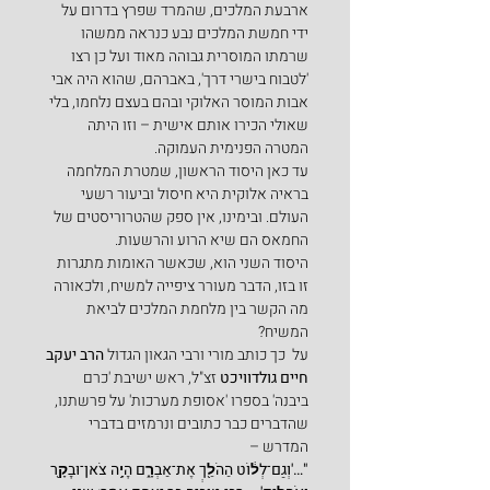
ארבעת המלכים, שהמרד שפרץ בדרום על 
ידי חמשת המלכים נבע כנראה ממשהו 
שרמתו המוסרית גבוהה מאוד ועל כן רצו 
'לטבוח בישרי דרך', באברהם, שהוא היה אבי 
אבות המוסר האלוקי ובהם בעצם נלחמו, בלי 
שאולי הכירו אותם אישית – וזו היתה 
המטרה הפנימית העמוקה.
עד כאן היסוד הראשון, שמטרת המלחמה 
בראיה אלוקית היא חיסול וביעור רשעי 
העולם. ובימינו, אין ספק שהטרוריסטים של 
החמאס הם שיא הרוע והרשעות.
היסוד השני הוא, שכאשר האומות מתגרות 
זו בזו, הדבר מעורר ציפייה למשיח, ולכאורה 
מה הקשר בין מלחמת המלכים לביאת 
המשיח?
על  כך כותב מורי ורבי הגאון הגדול 
הרב יעקב 
חיים גולדוויכט
 זצ"ל, ראש ישיבת 'כרם 
ביבנה' בספרו 'אסופת מערכות' על פרשתנו, 
שהדברים כבר כתובים ונרמזים בדברי 
המדרש –
"…'וְגַם־לְל֔וֹט הַהֹלֵ֖ךְ אֶת־אַבְרָ֑ם הָיָ֥ה צֹאן־וּבָקָ֖ר 