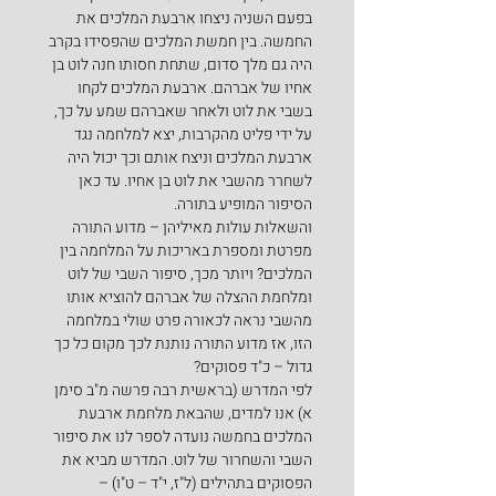
בפעם השניה ניצחו ארבעת המלכים את 
החמשה. בין חמשת המלכים שהפסידו בקרב 
היה גם מלך סדום, שתחת חסותו חנה לוט בן 
אחיו של אברהם. ארבעת המלכים לקחו 
בשבי את לוט ולאחר שאברהם שמע על כך, 
על ידי פליט מהקרבות, יצא למלחמה נגד 
ארבעת המלכים וניצח אותם וכך יכול היה 
לשחרר מהשבי את לוט בן אחיו. עד כאן 
הסיפור המופיע בתורה.
והשאלות עולות מאיליהן – מדוע התורה 
מפרטת ומספרת באריכות על המלחמה בין 
המלכים? ויותר מכך, סיפור השבי של לוט 
ומלחמת ההצלה של אברהם להוציא אותו 
מהשבי נראה לכאורה פרט שולי במלחמה 
הזו, אז מדוע התורה נותנת לכך מקום כל כך 
גדול – כ"ד פסוקים?
לפי המדרש (בראשית רבה פרשה מ"ב סימן 
א) אנו למדים, שהבאת מלחמת ארבעת 
המלכים בחמשה נועדה לספר לנו את סיפור 
השבי והשחרור של לוט. המדרש מביא את 
הפסוקים בתהילים (ל"ז, י"ד – ט"ו) –