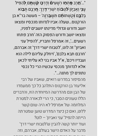
"…'חֶ֤רֶב פָּֽתְח֣וּ רְשָׁעִים֘ וְדָרְכ֪וּ קַ֫שְׁתָּ֥ם לְ֭הַפִּיל 
עָנִ֣י וְאֶבְי֑וֹן לִ֝טְב֗וֹחַ יִשְׁרֵי־דָֽרֶךְ: חַ֭רְבָּם תָּב֣וֹא 
בְלִבָּ֑ם וְ֝קַשְּׁתוֹתָ֗ם תִּשָּׁבַֽרְנָה' – מעשה בר"א בן 
הורקנוס…שעלה אביו לנדותו מנכסיו ומצאו 
יושב ודורש וגדולי מדינתו יושבים לפניו, 
ומצאו יושב ודורש הפסוק הזה 'חרב פתחו 
רשעים…', זה אמרפל וחבריו, 'להפיל עני 
ואביון" זה לוט, 'לטבוח ישרי דרך' זה אברהם, 
'חרבם תבא בלבם', 'ויחלק עליהם לילה הוא 
ועבדיו ויכם', א"ל אביו בני לא עליתי לכאן 
אלא לנדותך מנכסי עכשיו הרי כל נכסי 
נתונים לך מתנה…".
מהסיפור במדרש רואים, שאביו של רבי 
אליעזר בן הורקנוס התלהב כל כך ממעמדו 
של הבן וגם מהדרשה המיוחדת הזו, והדברים 
הללו טעונים הסבר, כי הרי לכאורה למטרת 
המלחמה של אמרפל לא היה שום קשר 
ללוט, ואם כן כיצד המדרש טוען שמטרתה 
הייתה להפיל 'עני ואביון' – לוט?
ועוד יותר קשה להבין ש'לטבוח ישרי דרך' 
מדבר על האדם הישר בעולם, אברהם, וזה 