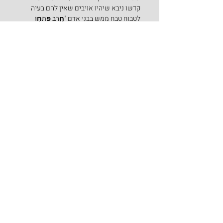
קדשו ניבא שיהיו אויבים שאין להם בעיה 
לטבוח טבח ממש בבני אדם "
חֶ֤רֶב פָּֽתְח֣וּ 
רְשָׁעִים֘…לִ֝טְב֗וֹחַ יִשְׁרֵי־דָֽרֶךְ
"!
נתפלל, שכפי שאברהם אבינו איש החסד 
יצא להילחם בכל כוחו כנגד הרשעים הללו 
וניצחם, מתוך הבנה שחסד אמיתי הוא לחסל 
ולפגוע באנשים רעים כאלו, גם אנו מייחלים 
בעזרת-השם שבני בניו של אברהם אבינו 
בימינו יפעלו לאורו וינצחו ניצחון גדול ויקויים 
בנו "וראו כל עמי הארץ כי שם ה' נקרא עליך 
ויראו ממך".
שבת שלום לכל בית הישיבה!
ספר בראשית
פרשיות השבוע
פרשת לך לך
הצג הכול