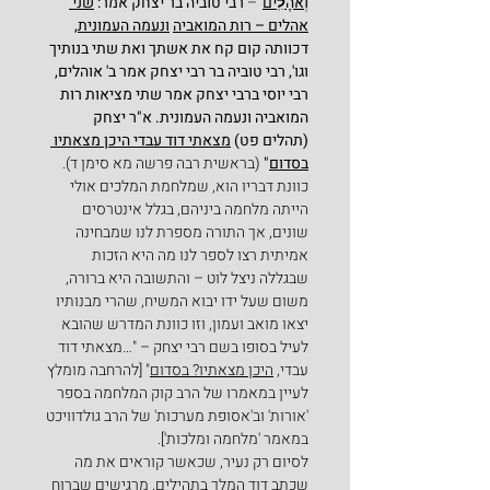
וְאֹהָלִֽים
' 
– 
רבי טוביה בר יצחק אמר: 
שני 
אהלים – רות המואביה
ונעמה העמונית
, 
דכוותה קום קח את אשתך ואת שתי בנותיך 
וגו', רבי טוביה בר רבי יצחק אמר ב' אוהלים, 
רבי יוסי ברבי יצחק אמר שתי מציאות רות 
המואביה ונעמה העמונית. א"ר יצחק 
(תהלים פט) 
מצאתי דוד עבדי היכן מצאתיו 
בסדום
" 
(בראשית רבה פרשה מא סימן ד).
כוונת דבריו הוא, שמלחמת המלכים אולי 
הייתה מלחמה ביניהם, בגלל אינטרסים 
שונים, אך התורה מספרת לנו שמבחינה 
אמיתית רצו לספר לנו מה היא הזכות 
שבגללה ניצל לוט – והתשובה היא ברורה, 
משום שעל ידו יבוא המשיח, שהרי מבנותיו 
יצאו מואב ועמון, וזו כוונת המדרש שהובא 
לעיל בסופו בשם רבי יצחק – "…מצאתי דוד 
עבדי, 
היכן מצאתיו? בסדום
" [להרחבה מומלץ 
לעיין במאמרו של הרב קוק המלחמה בספר 
'אורות' וב'אסופת מערכות' של הרב גולדוויכט 
במאמר 'מלחמה ומלכות'].
לסיום רק נעיר, שכאשר קוראים את מה 
שכתב דוד המלך בתהילים, מרגישים שברוח 