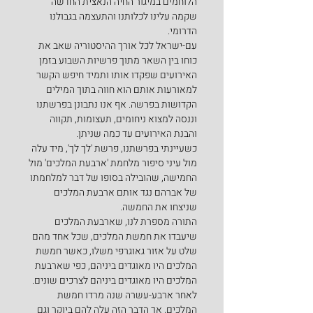
הלוחמים במיגור החיה הנאצית החדשה 
שקמה עלינו לכלותנו והתעצמה בגבולנו 
הדרומי.
עם-ישראל לכל אורך ההיסטוריה שאב את 
כוחו בין השאר מתוך פרשיות השבוע בזמן 
האירועים שפקדו אותו ותמיד חיפש הקשר 
למאורעות אותם הוא חווה בתוך המילים 
הקדושות בפרשה. אף אנו נתבונן בפרשתנו 
וננסה למצוא ניחומים, תעצומות, תקווה 
והבנת האירועים עד כמה שניתן.
כשעיינתי בפרשתנו, פרשת 'לך לך', מיד עלה 
מול עיני סיפור מלחמת 'ארבעת המלכים' מול 
החמישה, שהובילה בסופו של דבר למלחמתו 
של אברהם נגד אותם ארבעת המלכים 
שניצחו את החמשה.
התורה מספרת לנו, שארבעת המלכים 
שיעבדו את חמשת המלכים, שכל אחד מהם 
שלט על אזור גאוגרפי משלו, כאשר חמשת 
המלכים היו מאוגדים ביניהם, כפי שארבעת 
המלכים היו מאוגדים ביניהם לצרכים שונים.
לאחר ארבע-עשרה שנה מרדו חמשת 
המלכים, אך הדבר הזה עלה להם ביוקר וגם 