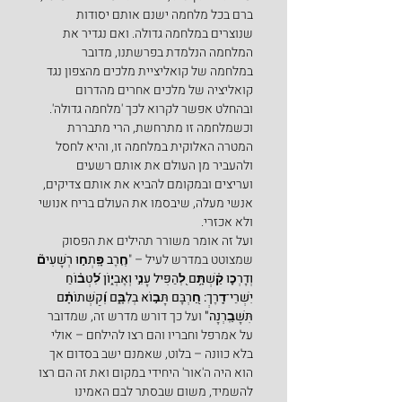
ברם בכל מלחמה ישנם אותם יסודות 
שנוצרים במלחמה גדולה. ואם נגדיר את 
המלחמה הנלמדת בפרשתנו, מדובר 
במלחמה של קואליציית מלכים מהצפון נגד 
קואליציה של מלכים אחרים מהדרום 
ובהחלט אפשר לקרוא לכך 'מלחמה גדולה'.
וכשמלחמה זו מתרחשת, הרי מתבררת 
המטרה האלוקית במלחמה זו, והיא לחסל 
ולהעביר מן העולם את אותם רשעים 
ועריצים ובמקומם להביא את אותם צדיקים, 
אנשי מעלה, שיבסמו את העולם בריח אנושי 
ולא אכזרי.
ועל זה אומר משורר תהילים את הפסוק 
שמצוטט במדרש לעיל – "
חֶ֤רֶב פָּֽתְח֣וּ רְשָׁעִים֘ 
וְדָרְכ֪וּ קַ֫שְׁתָּ֥ם לְ֭הַפִּיל עָנִ֣י וְאֶבְי֑וֹן לִ֝טְב֗וֹחַ 
יִשְׁרֵי־דָֽרֶךְ: חַ֭רְבָּם תָּב֣וֹא בְלִבָּ֑ם וְ֝קַשְּׁתוֹתָ֗ם 
תִּשָּׁבַֽרְנָה" 
ועל כך דורש מדרש זה, שמדובר 
על אמרפל וחבריו והם רצו להילחם – אולי 
בלא כוונה – בלוט, שאמנם ישב בסדום אך 
הוא היה ה'אור' היחידי במקום ואת זה הם רצו 
להשמיד, משום שבסתר לבם האמינו 