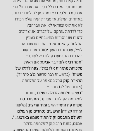
נראה קצת רחוק מהמציאות שזאת גם הייתה 
מטרתו, וכי האם בכלל הכיר את אברהם? הרי 
ארבעת המלכים באו מהצפון להילחם בדרום, 
באזור ים המלח, אז סביר להניח שלא הכירו 
לא את לוט ובוודאי לא את אברהם?
כדי לרדת לעומקם של דברים אנו צריכים 
להניח שני יסודות מחשבתיים בעניין 
המלחמה, האחד על פי המדרש שהבאנו 
לעיל, שכותב בהמשך 
יסוד
 מאוד חשוב 
בהבנת המתרחש בעולם וזה לשונו –
"
אמר רבי אלעזר בר אבינא: אם ראית 
מלכויות מתגרות אלו באלו, צפה לרגלו של 
משיח
"  (בראשית רבה פרשה מ"ב סימן ד').
הראי"ה קוק
 זצ"ל במאמר על המלחמה 
(אורות עמ' י"ג) כותב –
"
כשיש מלחמה גדולה בעולם 
[כוונתו 
למלחמת העולם הראשונה] 
מתעורר כח 
משיח עת הזמיר הגיע זמיר עריצים 
[מלשון 
זמירה קצירה] 
הרשעים נכחדים מן העולם 
והעולם מתבסם וקול התור נשמע בארצנו…".
אמנם, כוונת הרב קוק ל'מלחמה גדולה' 
שהיתה בתקופתו, מלחמת העולם הראשונה, 