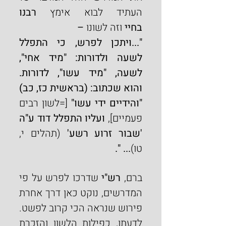
העתיד לבוא אימץ 
רבנו 
בחיי
 וזה לשונו 
–
"...ויתכן לפרש, כי התפלל 
לשעה ולדורות: "מיד אחי", 
לשעה, "מיד עשו", לדורות. 
והוא שכתוב: (בראשית כז, כב) 
"והידיים ידי עשו" 
[=לשון רבים 
פעמיים], 
ועליו התפלל דוד ע"ה 
'שבור זרוע רשע' 
(תהלים י, 
טו)
... ".
ברם, 
רש"י
 שדרכו לפרש על פי 
המדרשים, נוקט כאן דרך אחרת 
פירוש שנראה הכי קרוב לפשט. 
לדעתו, כפילות הלשון והזכרת 