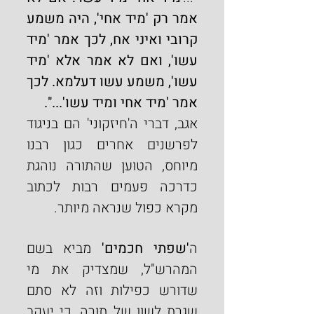
אמר רק 'מיד אחי', היה משמע 
קרובי ואיני אח, לכך אמר 'מיד 
עשו', ואם לא אמר אלא 'מיד 
עשו', משמע עשו דעלמא. לכך 
אמר 'מיד אחי ומיד עשו'...".
אגב, דברי ה'חיזקוני' הם בניגוד 
לפרשנים אחרים כגון רבנו 
מיוחס, הטוען שהתורה נוהגת 
כדרכה פעמים רבות לכתוב 
מקרא כפול שנראה מיותר.
ה
'שפתי חכמים' 
מביא בשם 
המהרש"ל, שמצדיק את מי 
שדורש כפילות וזה לא סתם 
שגרת לשון של תורה, כי יעקב 