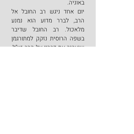
באוניה.
יום אחד ניגש רב החובל אל 
הרב, לברר מדוע הוא נמנע 
מלאכול. רב החובל שדיבר 
בשפה הרוסית נזקק למתורגמן 
שיעביר את דבריו אל הרב זצ"ל, 
וכששמע באמצעות המתורגמן, 
שהרב חושש לטיב כשרות 
המזון, הציע שהרב ישלח שליח 
שירד לבטן האוניה ויוציא דג חי 
מבריכת הדגים אשר בבטן 
האוניה ויבדוק אם הוא כשר. 
אחר כך ייגש למחסן שעל יד 
המטבח ויקבל כלים חדשים 
שעדיין לא בושל בהם, ובמו ידיו 