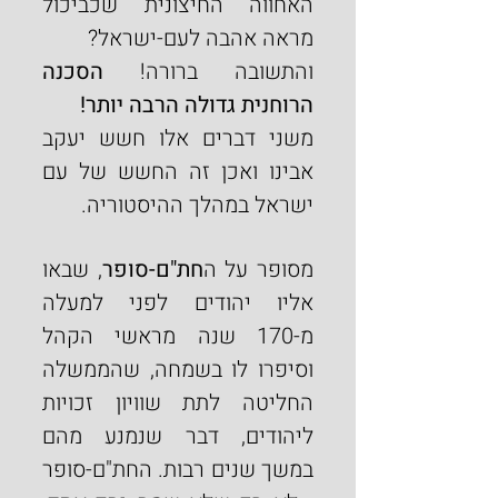
האחווה החיצונית שכביכול 
מראה אהבה לעם-ישראל?
והתשובה ברורה! 
הסכנה 
הרוחנית גדולה הרבה יותר!
משני דברים אלו חשש יעקב 
אבינו ואכן זה החשש של עם 
ישראל במהלך ההיסטוריה.
מסופר על ה
חת"ם-סופר
, שבאו 
אליו יהודים לפני למעלה 
מ-170 שנה מראשי הקהל 
וסיפרו לו בשמחה, שהממשלה 
החליטה לתת שוויון זכויות 
ליהודים, דבר שנמנע מהם 
במשך שנים רבות. החת"ם-סופר 