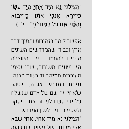
"הַצִּילֵ֥נִי נָ֛א מִיַּ֥ד 
אָחִ֖י
 מִיַּ֣ד עֵשָׂ֑ו 
כִּֽי־יָרֵ֤א אָנֹכִי֙ אֹת֔וֹ פֶּן־יָב֣וֹא 
וְהִכַּ֔נִי אֵ֖ם עַל־בָּנִֽים:"
(ל"ב, י"ב).
אפשר לומר בזהירות ומתוך דרך 
ארץ וכבוד, שהמדרשים השונים 
מנסים להתמודד עם השאלה 
הזו ועונים תשובות, שהן עצמן 
מעוררות תמיהה ודורשות הבנה.
נפתח ב
מדרש אגדה
, שטוען 
ש'אחי' זה שם של אדם שנשלח 
על ידי עשיו לעקוב אחרי יעקב 
ולפגוע בו. וזה לשון המדרש –
"
הצילני נא מיד אחי. אחי שבא 
אלי מכוחו של עשיו, שבשעה 