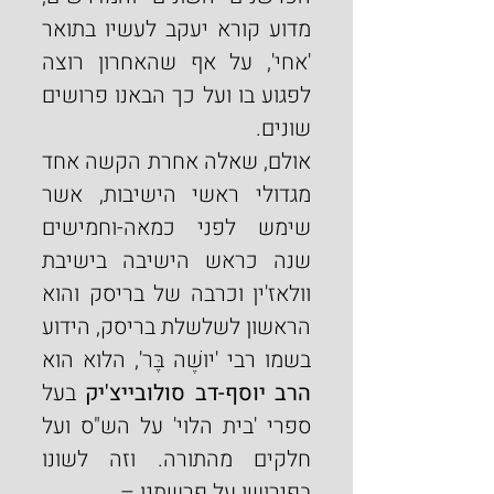
מדוע קורא יעקב לעשיו בתואר 
'אחי', על אף שהאחרון רוצה 
לפגוע בו ועל כך הבאנו פרושים 
שונים.
אולם, שאלה אחרת הקשה אחד 
מגדולי ראשי הישיבות, אשר 
שימש לפני כמאה-וחמישים 
שנה כראש הישיבה בישיבת 
וולאז'ין וכרבה של בריסק והוא 
הראשון לשלשלת בריסק, הידוע 
בשמו רבי 'יושֶׁה בֶּר', הלוא הוא 
הרב יוסף-דב סולובייצ'יק
 בעל 
ספרי 'בית הלוי' על הש"ס ועל 
חלקים מהתורה. וזה לשונו 
בפירושו על פרשתנו –