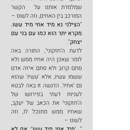
שמלמדת אותנו על  הקשר 
המורכב בין האחים, וזה לשונו –
"
הצילני נא מיד אחי מיד עשו. 
מקרא יתר הוא כמו עם בני עם 
יצחק
".
לדעת ה'חזקוני', התורה באה 
לומר שאכן היה אחיו ממש ולא 
סתם קרוב ולא סתם איזה אדם 
ששמו עשיו, אלא 'עשיו' שהוא 
גם 'אחיו'. הדגשה זו באה לבטא 
לעניות דעתי בפירושו של 
ה'חזקוני' את הכאב של יעקב, 
שאחיו ממש מתנכל לו, וזה 
לשונו –
"...'
מיד אחי מיד עשו': אם לא 