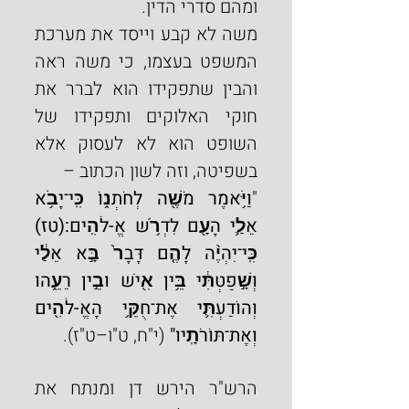
ומהם סדרי הדין.
משה לא קבע וייסד את מערכת 
המשפט בעצמו, כי משה ראה 
והבין שתפקידו הוא לברר את 
חוקי האלוקים ותפקידו של 
השופט הוא לא לעסוק אלא 
בשפיטה, וזה לשון הכתוב –
"
וַיֹּ֥אמֶר מֹשֶׁ֖ה לְחֹתְנ֑וֹ כִּֽי־יָבֹ֥א 
אֵלַ֛י הָעָ֖ם לִדְרֹ֥שׁ אֱ-לֹהִֽים:(טז) 
כִּֽי־יִהְיֶ֨ה לָהֶ֤ם דָּבָר֙ בָּ֣א אֵלַ֔י 
וְשָׁ֣פַטְתִּ֔י בֵּ֥ין אִ֖ישׁ וּבֵ֣ין רֵעֵ֑הוּ 
וְהוֹדַעְתִּ֛י אֶת־חֻקֵּ֥י הָאֱ-לֹהִ֖ים 
וְאֶת־תּוֹרֹתָֽיו" 
(י"ח, ט"ו–ט"ז).
הרש"ר הירש דן ומנתח את 