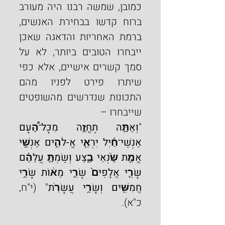
כמובן, שמשה רבנו היה מעורב 
ברוח קדשו בבחירת האנשים, 
ברמת האחריות והדאגה שאכן 
ייבחרו הטובים ביותר, לא על 
סמך קשרים אישיים, אלא כפי 
שיתרו פירט לפניו מהם 
התכונות שנדרשים מהשופטים 
שייבחרו –
"
וְאַתָּ֣ה תֶחֱזֶ֣ה מִכָּל־הָ֠עָם 
אַנְשֵׁי־חַ֜יִל יִרְאֵ֧י אֱ-לֹהִ֛ים אַנְשֵׁ֥י 
אֱמֶ֖ת שֹׂ֣נְאֵי בָ֑צַע וְשַׂמְתָּ֣ עֲלֵהֶ֗ם 
שָׂרֵ֤י אֲלָפִים֙ שָׂרֵ֣י מֵא֔וֹת שָׂרֵ֥י 
חֲמִשִּׁ֖ים וְשָׂרֵ֥י עֲשָׂרֹֽת
" (י"ח, 
כ"א).