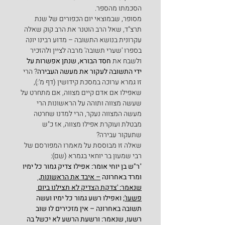
הסכמתו מהספר.
מסופר, שבמוצאי יום הכפורים של שנת 
תרצ"ד, שאל הרב הוטנר את הרב קוק שאלה 
עקרונית בנושא התשובה – מדוע רבינו יונה 
בספרו 'שערי תשובה' מרבה לציין ולהזכיר 
ולשבח את 
חסד הבורא,
שנתן אפשרות על 
ידי התשובה לעקור את מעשה העבירה
? הרי 
זו גמרא ערוכה במסכת קידושין (דף מ':), 
שאפילו אם אדם קיים מצווה, אם מתחרט על 
שעשה מצווה ותוהה על הראשונות הרי 
מעשה המצווה נעקר, הרי למדנו שחרטה 
מבטלת ועוקרת אפילו מצווה, אז כ"ש 
שתעקור עבירה?
שאלה זו מבוססת על מאמרו המפורסם של 
רבי שמעון בר יוחאי בגמרא (שם):
"
ר"ש בן יוחי אומר: אפילו צדיק גמור כל ימיו 
ומרד באחרונה 
– איבד את הראשונות, 
שנאמר: 'צדקת הצדיק לא תצילנו ביום 
פשעו';
 ואפילו רשע גמור כל ימיו ועשה 
תשובה באחרונה – אין מזכירים לו שוב 
רשעו, שנאמר: ורשעת הרשע לא יכשל בה 