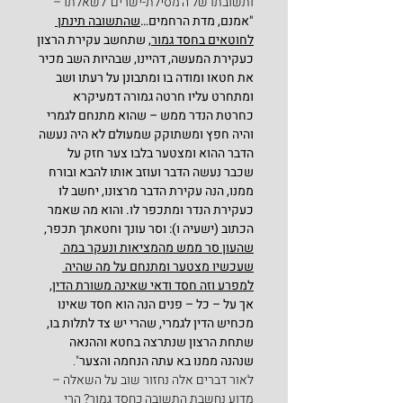
ותשובתו של ה'מסילת-ישרים' לשאלתו –
"אמנם, מדת הרחמים…
שהתשובה תינתן 
לחוטאים בחסד גמור
, שתחשב עקירת הרצון 
כעקירת המעשה, דהיינו, שבהיות השב מכיר 
את חטאו ומודה בו ומתבונן על רעתו ושב 
ומתחרט עליו חרטה גמורה דמעיקרא 
כחרטת הנדר ממש – שהוא מתנחם לגמרי 
והיה חפץ ומשתוקק שמעולם לא היה נעשה 
הדבר ההוא ומצטער בלבו צער חזק על 
שכבר נעשה הדבר ועוזב אותו להבא ובורח 
ממנו, הנה עקירת הדבר מרצונו, יחשב לו 
כעקירת הנדר ומתכפר לו. והוא מה שאמר 
הכתוב (ישעיה ו): וסר עונך וחטאתך תכפר, 
שהעון
סר ממש מהמציאות ונעקר במה 
שעכשיו מצטער ומתנחם על מה שהיה 
למפרע וזה חסד ודאי שאינה משורת הדין,
אך על – כל – פנים הנה הוא חסד שאינו 
מכחיש הדין לגמרי, שהרי יש צד לתלות בו, 
שתחת הרצון שנתרצה בחטא וההנאה 
שנהנה ממנו בא עתה הנחמה והצער
".
לאור דברים אלה נחזור שוב על השאלה –
מדוע נחשבת התשובה כחסד גמור? הרי 