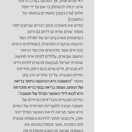
לא יעניש אותו, אך הפגיעה בערכו הרוחני 
אינה יכולה להסתלק כי-אם על ידי חסד 
אלוקי [עיין בקובץ מאמרים במאמר על 
התשובה].
נסיים את מאמרנו מתוך דברים שכתבנו לפני 
מספר שנים שלא נס ליחם גם היום.
כשיוצאים מארבעים יום של תפילה ושל 
הדגשת הביקורת הפנימית, כשחולפים הימים 
הנוראים אשר מדגישים את הצד הרוחני 
החשוב שבאדם, עלולים לפתח איזו תחושה, 
שתורת ישראל מבקשת מהאדם לחיות חיים 
לא טבעיים, חיים שיש בהם ניתוק מזרימת 
החיים הטבעית. על כך מתריע הרב קוק 
ואומר 
"התשובה היא ההרגשה היותר בריאה 
של הנפש, נשמה בריאה בגוף בריא מוכרחת 
היא לבוא לידי האושר הגדול של תשובה".
החיים הטבעיים והבריאים הם חיים של 
תשובה ושיבה למקוריות הפנימית של האדם 
והיא אשר מביאה לו את האושר הגדול יותר.
ואכן, אין טבעי ממנה להיכנס בשמחה טבעית 
לחג הסוכות, אשר מסמל במהותו את 
השמחה שבאה מן הטבע ומשלבת את 