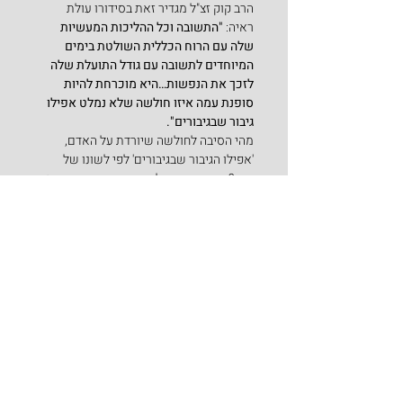
הרב קוק זצ"ל מגדיר זאת בסידורו עולת 
ראיה:
 "התשובה וכל ההליכות המעשיות 
שלה עם הרוח הכללית השולטת בימים 
המיוחדים לתשובה עם גודל התועלת שלה 
לזכך את הנפשות…היא מוכרחת להיות 
סופנת עמה איזו חולשה שלא נמלט אפילו 
גיבור שבגיבורים".
מהי הסיבה לחולשה שיורדת על האדם, 
'אפילו הגיבור שבגיבורים' לפי לשונו של 
הרב? את התשובה לכך עונה הרב קוק בעצמו 
וטוען, שגם האדם הגדול שבגדולים קשה לו 
לעמוד במתח ובעצבות של 
"כיפוף החיים
" 
[כלשון הרב] והפסקת הזרימה השוטפת של 
החיים.
על כן, חסד עשה עמנו בורא עולם, שמיד עם 
צאת יום הכפורים אנו הולכים 'מחיל אל חיל' 
וכבר תוקעים יתד לסוכה של מצווה שעליה 
נאמר "ושמחת בחגך".
לסיום, מסופר על חסיד אחד, שבא לפני רבי 
יהודה-אריה אלתר מגור, והתלונן בפניו: 
"המחשבות המטרידות אינן עוזבות אותי. אני 