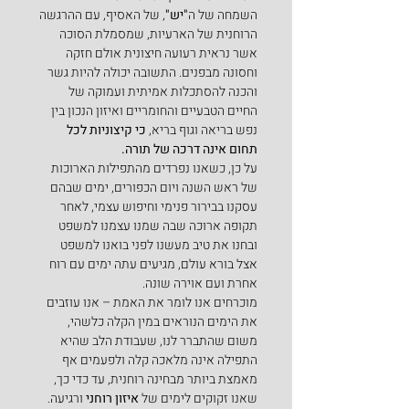
השמחה של ה
"יש"
, של האסיף, עם ההרגשה 
הרוחנית של הארעיות, שמסמלת הסוכה 
אשר נראית רעועה חיצונית אולם חזקה 
וחסונה מבפנים. התשובה יכולה להיות גשר 
והכנה להסתכלות אמיתית ועמוקה של 
החיים הטבעיים והחומריים ואיזון הנכון בין 
נפש בריאה וגוף בריא, 
כי קיצוניות לכל 
תחום אינה דרכה של תורה.
על כן, כשאנו נפרדים מהתפילות הארוכות 
של ראש השנה ויום הכפורים, ימים שבהם 
עסקנו בבירור פנימי וחיפוש עצמי, לאחר 
תקופה ארוכה שבה שמנו עצמנו למשפט 
ובחנו את טיב מעשנו לפני בואנו למשפט 
אצל בורא עולם, מגיעים עתה ימים עם רוח 
אחרת ועם אוירה שונה.
מוכרחים אנו לומר את האמת – אנו עוזבים 
את הימים הנוראים במין הקלה כלשהי, 
משום שהתברר לנו, שעבודת הלב שהיא 
התפילה אינה מלאכה קלה ולפעמים אף 
מאמצת ביותר מבחינה רוחנית, עד כדי כך, 
שאנו זקוקים לימים של 
איזון רוחני
 ורגיעה. 