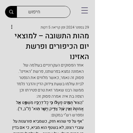
29 בספט׳ 2024
זמן קריאה 5 דקות
מהות התשובה – למוצאי
יום הכיפורים ופרשת
האזינו
אחד הפסוקים העקרוניים בעולמה של 
האמונה נמצא בפרשתנו, פרשת "האזינו". 
פסוק זה נאמר, כאשר מלווים את הנפטר 
לבית עולמו בשעת צידוק הדין והדבר נלמד 
ממשה רבנו שאמר זאת טרם פטירתו וכן 
רצפה בת איה אמרה פסוק זה:
"הַצּוּר֙ תָּמִ֣ים פָּעֳל֔וֹ כִּ֥י כָל־דְּרָכָ֖יו מִשְׁפָּ֑ט אֵ֤ל 
אֱמוּנָה֙ וְאֵ֣ין עָ֔וֶל צַדִּ֥יק וְיָשָׁ֖ר הֽוּא" (ל"ב, ד').
ומפרש רש"י במקום:
"אף על פי שהוא חזק, כשמביא פורענות על 
עוברי רצונו, לא בשטף הוא מביא, כי אם בדין 