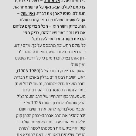
כי תמים פעלו. 
אל אמונה
 – לשלם לצדיקים 
צדקתם לעולם הבא. ואף על פי שמאחר את 
תגמולם, סופו לאמן את דבריו. 
ואין עוול
 – 
אף לרשעים משלם שכר צדקתם בעולם 
הזה. 
צדיק וישר הוא
 – הכל מצדיקים עליהם 
את דינו וכך ראוי וישר להם, צדיק מפי 
הבריות וישר הוא וראוי להצדיקו".
כל עולם התשובה מתבסס על כך. אדם יודע, 
כי גם אם חטא והרשיע, הוא יודע שהקב"ה 
ידון אותו בצדק וברחמים כי כל דרכיו משפט 
ואין עוול.
הגאון הרב יצחק הוטנר זצ"ל (1906-1980), 
ראש ישיבת רבנו חיים ברלין בארצות הברית 
וחבר מועצת גדולי-התורה, נחשב לגדול וענק 
בתורה ותורת המוסר בדור הקודם. פרט 
משמעותי בקורות חייו של הרב הוטנר זצ"ל 
הוא, שנשלח לחברון בשנת 1925 על ידי 
הסבא מסלבודקה לחזק את הישיבה ושם 
זכה להכיר את הרב אברהם-יצחק הכהן קוק 
זצ"ל. הוא הושפע רבות  מאישיותו של הרב 
קוק ואף ביקש את הסכמתו לספרו 'תורת 
הנזיר', שלימים דאגו מי שדאגו להוציא את 