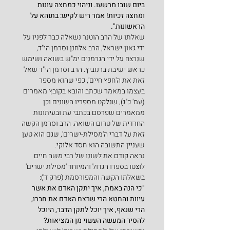
ביום שובו מרשעו. וניהוי כמחצה עונות 
ומחצה זכיות! אמר ריש לקיש: בתוהא על 
הראשונות".
שאלתו של הרב הוטנר נשאלה כבר לפניו על 
ידי גאון-ישראל, הרב אלחנן וסרמן הי"ד, 
שנרצח על ידי הגרמנים ימ"ש בשואה ושימש 
כראש ישיבת ברנוביץ. הרב וסרמן הי"ד שאל 
זאת את ה'חפץ חיים', כפי שהוא מספר 
בעצמו במאמר שכתב והובא בקובץ מאמרים 
(עמ' כ"ג), שנלקט מספריו השונים וכן 
ממאמרים שפרסם בכתבי עת ובעיתונות 
החרדית של טרום השואה. הרב וסרמן הקשה 
זאת על דברי ה'מסילת-ישרים', שגם הוא טען 
שעניין התשובה הוא חסד אלוקי.
נראה קודם את לשונו של רבי משה חיים 
לוצטו בספרו הגדול והמיוחד 'מסילת ישרים' 
בשאלתו הקשה והמפורסמת (פרק ד'):
"כי הנה באמת, איך יתקן האדם את אשר 
עיוות והחטא הרי שרצח האדם את חברו, 
הרי שנאף, איך יוכל לתקן הדבר, היוכל 
להסיר המעשה העשוי מן המציאות?