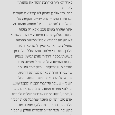
כאילו לא היה ואדרבה הופך את עוונותיו 
לזכויות.
ברם, רבי אלחנן וסרמן לא קיבל את תשובת 
רבו ומורו הנערץ ה'חפץ-חיים' והקשה עליו, 
שמלשון ה'מסילת-ישרים' משמע שהחרטה 
אינה עוקרת בשום מצב, אלא רק בזכות 
החסד האלוקי שיש בתשובה – והרי מהגמרא 
לא משמע כך אלא אפילו במצווה החרטה 
מועילה ובוודאי לא שייך לומר כאן חסד.
על כן כותב רבי אלחנן, שהרמח"ל הולך כאן 
לשיטתו בספרו דרך ה' (פרק רביעי)  בעניין 
החטא והתשובה ולדעתו כל מעשה עבירה 
מורכב משני חלקים – חלק אחד הינו מה 
שהעבירה גורמת לאדם מבחינה רוחנית, 
שהיא מלכלכת את העושה אותה. והחלק 
השני – שעובר על דברי הקב"ה ומקבל עונש. 
וכן לגבי עשיית מצווה, יש מה שהאדם עושה 
לעצמו ע"י שגורמת לאדם להתעלות ולהיותו 
אדם טוב יותר וכן השכר שמקבל מאת הקב"ה 
על מעשה המצווה. ממילא, כשאדם שב 
בתשובה, מצד הדין מתכפר לו החלק שהקב"ה 