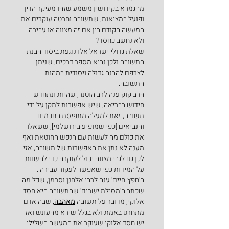
מהגמרא בקידושין משמע שזהו מעיקר הדין 
ופועל במציאות, שתשובה וחרטה עוקרים את 
המעשה הקודם בין אם זה מצווה או עבירה 
ולא נחשב כחסד?
שאלת גדולי ישראל אלו נוגעת ביסוד הבנת 
התשובה ולכן נביא מספר דרכים, שניתן 
לצרפם להבנה גדולה ויסודית במהות 
התשובה.
הרב קוק ענה לרב הוטנר, שהיות ונתחדש 
חידוש בבריאה, שיש אפשרות לתקן על ידי 
תשובה, זאת למעלה מתפיסת החכמים 
והנביאים [כפי שמופיע בירושלמי], ששאלו 
את כולם מה לעשות עם הנפש החוטאת ואף 
מענה לא נתן את האפשרות של תשובה, אזי 
לכן גם לגבי מצווה יכול לעוקרה כדי להשוות 
על המידות כפי שאפשר לעקור עבירה .
ה'חפץ-חיים' ענה לרבי אלחנן וסרמן, שכל מה 
שכתב ה'מסילת ישרים' שהתשובה היא חסד 
אלוקי, מדובר על תשובה
מאהבה
, 
שבה אדם 
מתחרט באמת ולא בגלל שירא מהעונש ואז 
יש חסד אלוקי שעוקר את המעשה השלילי 