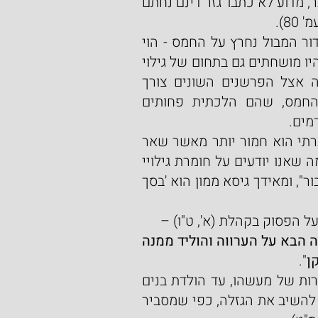
ראשית, נעיר שהלשון 'פשטו ידיהם בגזל' דורשת הסבר, מדוע לא כתבו 'גזר דינם נחתם 
 80).
ובעיקר, כמובן פלא הוא, שלדעת חז"ל גזר דינם של דור המבול נחרץ על החמס - הוי 
אומר על הגזל - שהוא שחיתות ממונית, למרות שהם היו מושחתים גם בתחום של גילוי 
עריות, שפיכות דמים ועבודה זרה. תמיהה זו עוררה אצל הפרשנים השונים צורך 
לדרוש דרשות מוסריות, שיוצא לכאורה שהגזל והחמס, שהם הלכתית פחותים 
מים.
ויש שציינו זאת כדבר מיוחד בעם-ישראל, שיושר חברתי הוא חמור יותר מאשר שאר 
התחומים, אך עם כל הכבוד דבר זה איננו תואם את מה שאנו יודעים על חומרת גילויי 
עריות שעליו יש עונש מוות ונאמר עליו "ייהרג ואל יעבור", ומאידך גיסא ממון הוא 'בסך 
 על הפסוק בקהלת (א', ט"ו) –
"ר' שמעון בן מנסיא אומר 'מעוות לא יוכל לתקון' - זה הבא על הערווה והוליד ממנה 
ן
".
אחרי שאדם פגע באשת-איש עם כל התוצאות החמורות של מעשהו, עד הולדת בנים 
ממזרים, לא ניתן לתקן זאת - מה שאין כן בגזל שניתן להשיב את הגזלה, כפי שמסביר 