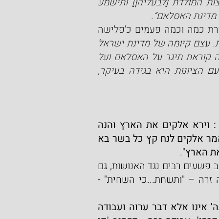
יוחזרו ארצות המולדת [לבעליהן] ותישמע 
 מדינת האסלאם”
.
 ההתיישבות של יהודים בארץ-ישראל מוגדרת כמה וכמה פעמים כ'פלישה 
"הפלישה הציונית היא פלישה זדונית. עצם קיומה של מדינת ישראל 
קורא תיגר על המוסלמים - ישראל, ביהדותה ויהודייה קוראת תיגר על האסלאם ועל 
"היציאה ממעגל הסכסוך עם הציונות היא בגידה בעיקר, 
"ותשחת הארץ לפני האלוקים ותמלא הארץ חמס : וירא אלקים את הארץ והנה 
נשחתה כי השחית כל בשר את דרכו על הארץ : ויאמר אלקים לנח קץ כל בשר בא 
את הארץ
".
כשאנו קוראים במה חטאו  דור המבול, מונה לנו הכתוב פשעים רבים נגד האנושות, גם 
בתחום הממוני (חמס) וגם בתחום גילוי עריות ועבודה זרה – "ותשחת...כי השחית" - 
תנא דבי רבי ישמעאל: בכל מקום שנאמר 'השחתה' אינו אלא דבר ערוה ועבודה 