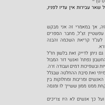
ס"ט) –
שהביא פסולים בישראל והן לו לזיכרון תמיד, אבל שאר עבירות אין עדיו לפניו, 
הסברים טובים ומגוונים נאמרו לענות על הקושי הזה, אך במאמרי זה אני מבקש 
להתמקד בדברים הנפלאים שכתב הרב ברוך הלוי עפשטיין זצ"ל, מחבר הספרים 
'תורה תמימה' ו'תוספת ברכה', משום שיש בדבריו לענ"ד קריאת השכמה והבנה 
רא.
ההסבר, שלעניות דעתי מכוון לאמיתה של תורה וכך גם ניתן לדייק זאת בלשון חז"ל 
הוא, שלמעשה נחתם גזר דינם על הגזל ובשל כך 'החשבון נפתח' ואנשי דור המבול 
נענשו על כל מעלליהם האחרים, על חטאם בגילוי עריות ובשפיכות דמים ועבודה זרה. 
לכן הביטוי 'פשטו ידיהם בגזל' מספר את הסיפור האמיתי ואת סיבת ההחלטה שבגלל 
כך נחתם גזר דינם, משום שהייתה אוירה קשה בין האנשים ומריבות ומחלוקות בין 
איש לרעהו, מצב שכל אחד חשד בזולתו על רצונו לקחת ממנו ממון ששייך לו ומנסה 
יש דעות בחז"ל, שגזלו וחמסו פחות משווה פרוטה ועל כך אנשים לא היו צריכים 