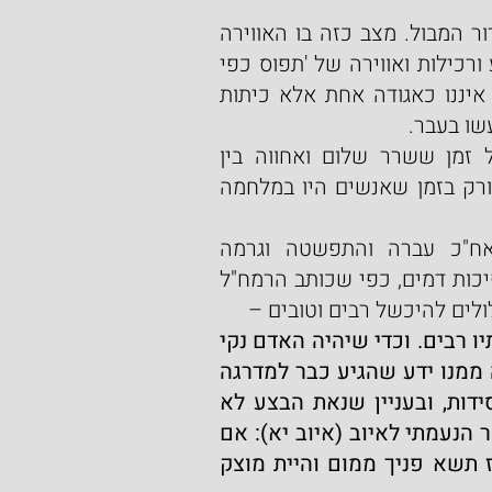
זו הייתה האווירה הקשה והעוינת בין איש לרעהו בדור המבול. מצב כזה בו האווירה 
עכורה ואין אחדות כלל וכלל, אלא אדרבה לשון הרע ורכילות ואווירה של 'תפוס כפי 
יכולתך' ו'איש את רעהו חיים בלעו', מצב בו הציבור איננו כאגודה אחת אלא כיתות 
שו בעבר.
יוצא, שהעונש היה על העברות החמורות, אבל כל זמן ששרר שלום ואחווה בין 
האנשים, הקב"ה לא הפעיל את העונש המגיע להם ורק בזמן שאנשים היו במלחמה 
ויתכן לומר, שה'מוגלה' התחילה בצד החברתי ואח"כ עברה והתפשטה וגרמה 
להידרדרות גם בנושאים אחרים, כגון גילוי עריות ושפיכות דמים, כפי שכותב הרמח"ל 
ולים להיכשל רבים וטובים –
כללו של דבר, כמו שחמדת הממון רבה, כן מכשלותיו רבים. וכדי שיהיה האדם נקי 
מהם באמת, עיון גדול ודקדוק רב צריך לו. ואם נקה ממנו ידע שהגיע כבר למדרגה 
גדולה, כי רבים יתחסדו בענפים רבים מענפי החסידות, ובעניין שנאת הבצע לא 
יכלו להגיע אל מחוז השלימות. הוא מה שאמר צופר הנעמתי לאיוב (איוב יא): אם 
און בידך הרחיקהו ואל תשכן באוהליך עולה, כי אז תשא פניך ממום והיית מוצק 