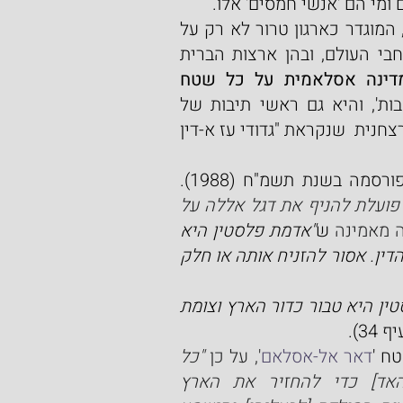
 ומי הם 'אנשי חמסים' אלו.
ארגון הרצח והטרור "חמאס" הוא ארגון אסלאמי סוני, המוגדר כארגון טרור לא רק על 
ידי מדינת ישראל, אלא גם על ידי מדינות רבות ברחבי העולם, ובהן ארצות הברית 
דינה
אסלאמית על כל שטח 
 פירוש המילה חמא"ס בערבית הוא 'התלהבות', והיא גם ראשי תיבות של 
"תנועת ההתנגדות האסלאמית". לחמאס זרוע צבאית רצחנית  שנקראת "גדודי עז א-דין 
ה בשנת תשמ"ח (1988). 
"תנועת ההתנגדות האסלאמית פועלת להניף את דגל אללה על 
ה מאמינה 
ש
"אדמת פלסטין היא 
אדמת ווקף אסלאמי עבור דורות של מוסלמים עד יום הדין. אסור להזניח אותה או חלק 
"פלסטין היא טבור כדור הארץ וצומת 
 34).
ח '
דאר אל-אסלאם
', על כן 
"כל 
אדם מוסלמי...מחויב לצאת למלחמת קודש [ג'יהאד] כדי להחזיר את הארץ 