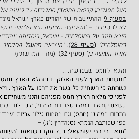
ל'בעליה'...".
 המסמך מביע את הרצון כי ”
מעל מסגדיהן קריאת המואזין המכריזה על כינונה של
בסעיף 9
לא לגיטימית' – 
המוסלמים"
 (
סעיף 28)
. 
וארור העושה כן"
(
סעיף 32
)
  (מתוך המרשתת).
ומכאן ל'חמס' שבפרשתנו...
לפני כי מלאה הארץ חמס מפניהם והנני משחיתם 
כפי שכותבת הגמרא (סנהדרין נ"ז.) –
"