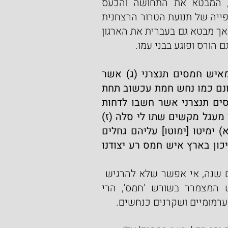
לנו את הפסוק בפרשתנו "כי מלאה הארץ חמס", המבטא את התחושה והכעס 
והסלידה מאנשי חמס בכלל ולצערנו גם מבטא את אופייה של תנועת הטרור הרצחנית 
הנאצית 'חמאס', שבחרו לעצמם שם שמקורו בערבית אך מבטא גם בעברית את הארגון 
 הורס ופוגע בבני עמו.
(א) למנצח מזמור לדוד (ב) חלצני ה' מאדם רע מאיש חמסים תנצרני (ג) אשר 
חשבו רעות בלב כל יום יגורו מלחמות (ד) שננו לשונם כמו נחש חמת עכשוב תחת 
שפתימו סלה (ה) שמרני ה' מידי רשע מאיש חמסים תנצרני אשר חשבו לדחות 
פעמי (ו) טמנו גאים פח לי וחבלים פרשו רשת ליד מעגל מקשים שתו לי סלה (ז) 
אמרתי לה' א-לי אתה האזינה ה' קול תחנוני ... (יא) ימיטו [ימוטו] עליהם גחלים 
באש יפלם במהמרות בל יקומו (יב) איש לשון בל יכון בארץ איש חמס רע יצודנו 
פסוקים אלו של דוד המלך ע"ה לפני כשלשת-אלפים שנה, אי אפשר שלא להרגיש  
כאילו כתבם להיום וניבאם לדורנו. מעבר לשימוש המצמרר בשורש 'חמס', הרי 
ערמומיים ושקרנים כנחשים.