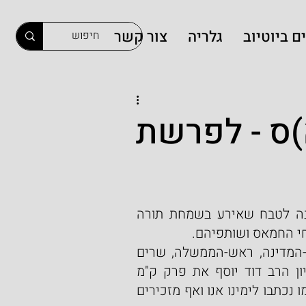
ם ביוטיוב
גלריה
צור קשר
ס - לפרשת
מאמר זה נכתב ביום הזיכרון הממלכתי במלאת שנה לטבח שאירע בשמחת תורה 
חי החמאס ושותפיהם.
בטקס המרגש, שהתקיים בהר-הרצל בנוכחות נשיא-המדינה, ראש-הממשלה, שרים 
ומשפחות שכולות, הקריא הרב הראשי הראשון-לציון הרב דוד יוסף את פרק ק"מ 
בתהילים. פרק זה נכתב על ידי דוד-המלך ומילותיו כמו נכתבו לימינו אנו ואף מזכירים 