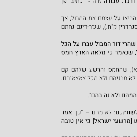
זרה. דבר ערוה - שנאמר 'כי השחית כל בשר את דרכו'. עבודה זרה - דכתיב 'פן 
לכאורה היה מתבקש, שעל עבודה זרה וגילוי עריות הביאו על עצמם את המבול, אך 
אנו מוצאים ב'ראשונים' המצטטים את מאמר חז"ל (סנהדרין ק"ח.), שגזר-דינם נחתם 
אמר רבי יוחנן: בא וראה כמה גדול כוחה של חמס, שהרי דור המבול עברו על הכל 
, שנאמר כי מלאה הארץ חמס 
הגמרא שם מביאה את דברי הנביא יחזקאל (ז', י"א), שהחמס והרשע שלהם קם 
עליהם כמקל להכות בהם ואין נראה שמשהו טוב יצא לא מבניהם ולא מכל צאצאיהם. 
מהם ולא נה בהם"
.
שחתכם:
 לא מהם – "
כך אמר 
הקדוש ברוך הוא למשחית אינך זקוק להשאיר נפש [מרשעי ישראל] כי אין טובה 