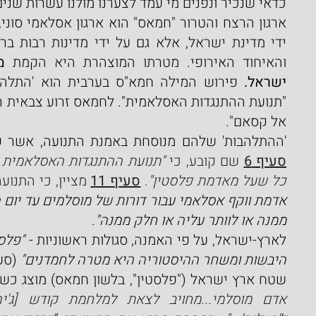
כדאי שנכיר ונפנים מי עמד לצערנו מולנו עשרות שנים
והאיחוד האירופי. מטרתו המוצהרת היא הקמת 
מ
ישראל.
אל קסאם".
'ההתלהבות' שלהם מנוסחת באמנת התנועה, אשר פורסמ
סעיף 6
 שם קובע, כי 
כל שעל מאדמת פלסטין"
. 
סעיף 11
 מציין, כי התנוע
ממנה או לוותר עליה או חלק ממנה"
.
לארץ-ישראל, על פי האמנה, סגולות ראשוניות - 
היבשות ומשחר ההיסטוריה היא מטרה לחמדנים"
 (סעיף
שטח ארץ ישראל ("פלסטין", בלשון חמאס) מוצג כשט