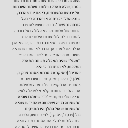
עשה זה מרדכי בעבור שתשמור תורת השם 
בסתר, שלא תאכל נבילות ותשמור השבתות 
ואל ירגישו המשרתים, כי אם יוודע הדבר, 
שמא המלך יכריחנה או יהרגנה כי בעל 
כורחה נתפשה". 
מרדכי חשש לעתידה 
הרוחני של אסתר ושהיא עלולה בעל כורחה 
להתדרדר לחילולי שבת ואיסורי נבלות 
וטרפות. דעה זו מצאנו גם במדרש, שהיא אכן 
אכלה אוכל אחר אך הדבר לא התפרש שהיא 
עושה זאת כיהודייה. וזה לשון המדרש –
"אעפ"י שהיה מאכלה משונה ממאכל 
המלכות, לא הבינו בה כי היא 
יהודית"
[פסיקתא זוטרתא אסתר פרק ב', 
סימן י']
. בלשון ימינו, יתכן וחשבו שהיא 
צמחונית או מקפידה על דיאטה מסוימת
.
את ההסבר הרווח והקלאסי לשאלה לעיל 
מביא רש"י במקום – 
"כדי שיאמרו שהיא 
ממשפחה בזויה וישלחוה שאם ידעו שהיא 
ממשפחת שאול המלך היו מחזיקים 
בה"
 [פרק ב', פסוק י']. לפי פירושו, הסיבה 
היתה לנסות לחלץ את אסתר במידה והיא 
תבחר ולפי זה אנו רואים שהשיקול הזה לא 