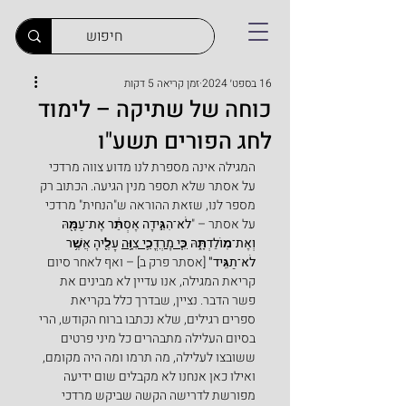
16 בספט׳ 2024
זמן קריאה 5 דקות
כוחה של שתיקה – לימוד
לחג הפורים תשע"ו
המגילה אינה מספרת לנו מדוע צווה מרדכי 
על אסתר שלא תספר מנין הגיעה. הכתוב רק 
מספר לנו, שזאת ההוראה ש"הנחית" מרדכי 
על אסתר – "
לֹא־הִגִּ֣ידָה אֶסְתֵּ֔ר אֶת־עַמָּ֖הּ 
וְאֶת־מֽוֹלַדְתָּ֑הּ 
כִּ֧י מָרְדֳּכַ֛י צִוָּ֥ה
 עָלֶ֖יהָ אֲשֶׁ֥ר 
לֹא־תַגִּֽיד"
 [אסתר פרק ב] – ואף לאחר סיום 
קריאת המגילה, אנו עדיין לא מבינים את 
פשר הדבר. נציין, שבדרך כלל בקריאת 
ספרים רגילים, שלא נכתבו ברוח הקודש, הרי 
בסיום העלילה מתבהרים כל מיני פרטים 
ששובצו לעלילה, מה תרמו ומה היה מקומם, 
ואילו כאן אנחנו לא מקבלים שום ידיעה 
מפורשת לדרישה הקשה שביקש מרדכי 