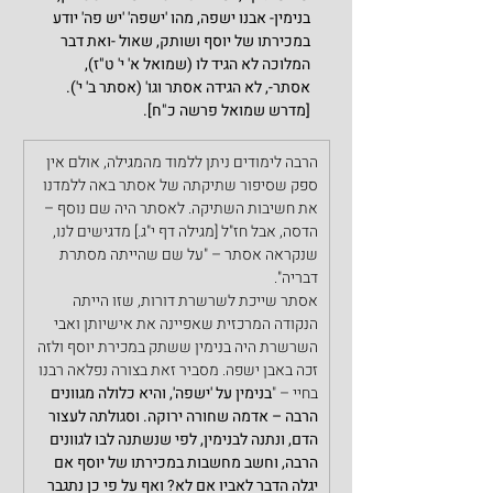
בנימין- אבנו ישפה, מהו 'ישפה' 'יש פה' יודע 
במכירתו של יוסף ושותק, שאול -ואת דבר 
המלוכה לא הגיד לו (שמואל א' י' ט"ז), 
אסתר-, לא הגידה אסתר וגו' (אסתר ב' י'). 
[מדרש שמואל פרשה כ"ח].
הרבה לימודים ניתן ללמוד מהמגילה, אולם אין 
ספק שסיפור שתיקתה של אסתר באה ללמדנו 
את חשיבות השתיקה. לאסתר היה שם נוסף – 
הדסה, אבל חז"ל [מגילה דף י"ג.] מדגישים לנו, 
שנקראה אסתר – "על שם שהייתה מסתרת 
דבריה". 
אסתר שייכת לשרשרת דורות, שזו הייתה 
הנקודה המרכזית שאפיינה את אישיותן ואבי 
השרשרת היה בנימין ששתק במכירת יוסף ולזה 
זכה באבן ישפה. מסביר זאת בצורה נפלאה רבנו 
בחיי – "
בנימין על 'ישפה', והיא כלולה מגוונים 
הרבה – אדמה שחורה ירוקה. וסגולתה לעצור 
הדם, ונתנה לבנימין, לפי שנשתנה לבו לגוונים 
הרבה, וחשב מחשבות במכירתו של יוסף אם 
יגלה הדבר לאביו אם לא? ואף על פי כן נתגבר 