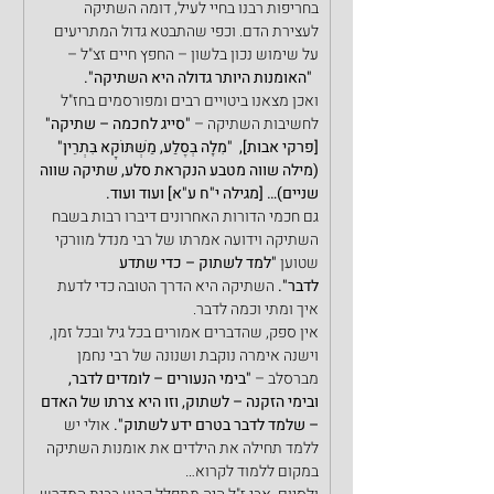
בחריפות רבנו בחיי לעיל, דומה השתיקה 
לעצירת הדם. וכפי שהתבטא גדול המתריעים 
על שימוש נכון בלשון – החפץ חיים זצ"ל –
 "האומנות היותר גדולה היא השתיקה".
ואכן מצאנו ביטויים רבים ומפורסמים בחז"ל 
לחשיבות השתיקה – 
"סייג לחכמה – שתיקה" 
[פרקי אבות],
 "מִלָּה בְּסֶלַע, מַשְׁתּוֹקָא בִּתְרֵין" 
(מילה שווה מטבע הנקראת סלע, שתיקה שווה 
שניים)… [מגילה י"ח ע"א] ועוד ועוד.
גם חכמי הדורות האחרונים דיברו רבות בשבח 
השתיקה וידועה אמרתו של רבי מנדל מוורקי 
שטוען 
"למד לשתוק – כדי שתדע 
לדבר".
 השתיקה היא הדרך הטובה כדי לדעת 
איך ומתי וכמה לדבר.
אין ספק, שהדברים אמורים בכל גיל ובכל זמן, 
וישנה אימרה נוקבת ושנונה של רבי נחמן 
מברסלב – 
"בימי הנעורים – לומדים לדבר, 
ובימי הזקנה – לשתוק, וזו היא צרתו של האדם 
– שלמד לדבר בטרם ידע לשתוק".
 אולי יש 
ללמד תחילה את הילדים את אומנות השתיקה 
במקום ללמוד לקרוא…