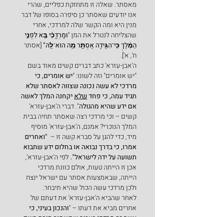
מאסתר. שאלה זו מתחזקת כפליים, שהרי 
אנו יודעים שאסתר כן סיפרה בסופו של דבר 
מנין היא ומה הקשר שלה למרדכי, אחרי 
שהצליחה לנטרל את המן "
וּמָרְדֳּכַ֗י בָּ֚א לִפְנֵ֣י 
הַמֶּ֔לֶךְ כִּֽי־הִגִּ֥ידָה אֶסְתֵּ֖ר מַ֥ה הוּא־לָֽהּ" 
[אסתר 
ח', א'].
ה'אבן-עזרא' כתב דברים קשים מאוד בשם 
"יש אומרים" וזה לשונו: "
יש אומרים, כי 
מרדכי לא עשה נכונה שצווה לאסתר שלא 
תגיד עמה, כי פחד 
שלא
 יקחנה המלך לאשה 
אם ידע שהיא מהגולה
". דברי ה'אבן-עזרא' 
קשים – וכי מרדכי רצה שאסתר תחיה בבית 
המלך הנוכרי? אמנם, ה'אבן-עזרא' מוסיף 
מיד, כדי להגן על סברא קשה זו –  
"ואחרים 
אמרו, כי בדרך נבואה או בחלום ידע שתבוא 
תשועה על ידה לישראל".
 לפי ה'אבן-עזרא', 
אכן זו הייתה טעות, אולם כוונת מרדכי 
הייתה, שבאמצעות אסתר עם ישראל ינצח 
ולכן מרדכי עשה הכול שהיא תיבחר.
לאחר שהביא ה'אבן-עזרא' את דעתם של 
אחרים מביא את דעתו – "
והנכון בעיני, כי 