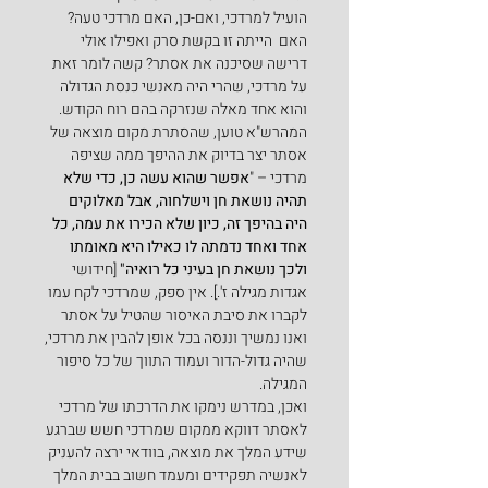
הועיל למרדכי, ואם-כן, האם מרדכי טעה? 
האם  הייתה זו בקשת סרק ואפילו אולי 
דרישה שסיכנה את אסתר? קשה לומר זאת 
על מרדכי, שהרי היה מאנשי כנסת הגדולה 
והוא אחד מאלה שנזרקה בהם רוח הקודש.
המהרש"א טוען, שהסתרת מקום מוצאה של 
אסתר יצר בדיוק את ההיפך ממה שציפה 
מרדכי – "
אפשר שהוא עשה כן, כדי שלא 
תהיה נושאת חן וישלחוה, אבל מאלוקים 
היה בהיפך זה, כיון שלא הכירו את עמה, כל 
אחד ואחד נדמתה לו כאילו היא מאומתו 
ולכך נושאת חן בעיני כל רואיה"
 [חידושי 
אגדות מגילה ז'.]. אין ספק, שמרדכי לקח עמו 
לקברו את סיבת האיסור שהטיל על אסתר 
ואנו נמשיך וננסה בכל אופן להבין את מרדכי, 
שהיה גדול-הדור ועמוד התווך של כל סיפור 
המגילה.
ואכן, במדרש נימקו את הדרכתו של מרדכי 
לאסתר דווקא ממקום שמרדכי חשש שברגע 
שידע המלך את מוצאה, בוודאי ירצה להעניק 
לאנשיה תפקידים ומעמד חשוב בבית המלך 