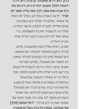
ברוך הוא, וידעו שאסתר קרובתי היא, וילכו 
ויאמרו למלך אשתך יהודית היא, ויכרתו את 
בית אביה ואת עמה, לכך צווה עליה אשר לא 
תגיד". 
לדעה השניה במדרש, המלך לא יוותר 
על אסתר, אולם כדי שלא ידעו בסביבתו 
שחס וחלילה לקח לו למלכה אישה יהודייה, 
עלול היה להשמיד את כל משפחתה, כדי 
שאף אחד לא יידע את הרקע ה'נורא' שלה 
שהיא יהודייה.
אם כן, ראינו שלל דעות ומחשבות, מדוע 
מרדכי ביקש מאסתר להסתיר את מוצאה. 
ויש לשאול מנין היה הבטחון למרדכי שאכן 
לא תספר את מוצאה?, ומדוע הסכימה 
אסתר וכיצד יכולה הייתה להבטיח לו לעמוד 
בדרישה לא ריאלית ולא לענות ולספר מנין 
היא? הרי זו שאלה ראשונה שתישאל 
באימפריה שמורכבת ממאה עשרים ושבע 
מדינות והרי ברור שירצו לברר את מוצאה? 
אלא שאף כאן הגענו לגדולתה של אסתר 
והמדרש מספר לנו שזה היה מקור כוחה של 
אסתר ואת זה ידע מרדכי. 
"רחל תפסה [פלך] 
של שתיקה, ועמדו כל בניה בעלי מיסטורין, 