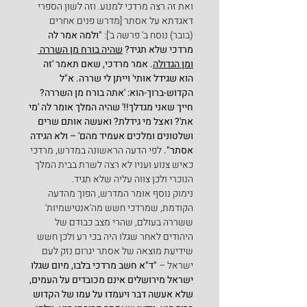
ואת זה רצה מרדכי למנוע. וזה לשון הספרי 
דאגדתא על אסתר [מדרש פנים אחרים 
(בובר) נוסח ב' פרשה ב']: 
"ולמה אמר לה 
מרדכי שלא תגיד? 
שהיה בורח מן השררה 
ומן הגדולה
. אמר מרדכי, שאם תאמר 'זה 
הוא שגידל אותי' וייתן לי שררה. א"ל 
הקדוש-ברוך-הוא: 'אתה בורח מן השררה? 
חייך שאני מגדלך!!' שהיה המלך אומר לה 'מי 
את'? ואצל מי גידלת? ואעשה אותם שרים 
ושלטונים ומלכים אעמיד מהם' – ולא הגידה 
אסתר". 
לפי הדעה הראשונה במדרש, מרדכי 
כאיש צנוע ועניו לא רצה לשרת בבית המלך 
הנוכרי ולכן צווה עליה שלא תגיד.
נימוק נוסף אומר המדרש, הפוך מהדעה 
הקודמת, שמרדכי חשש מה'אנטישמיות' 
ששררה בעולם, שהרי מצב כבודם של 
היהודים לאחר שגלו היה בכי רע ולכן חשש 
שידיעת מוצאה של אסתר יגרום נזק לעם 
ישראל – 
"ד"א חשב מרדכי בלבו, מיום שגלו 
ישראל מירושלים אינם מכובדים על העמים, 
שלא אעשה דבר ויעמדו על עמו של הקדוש 