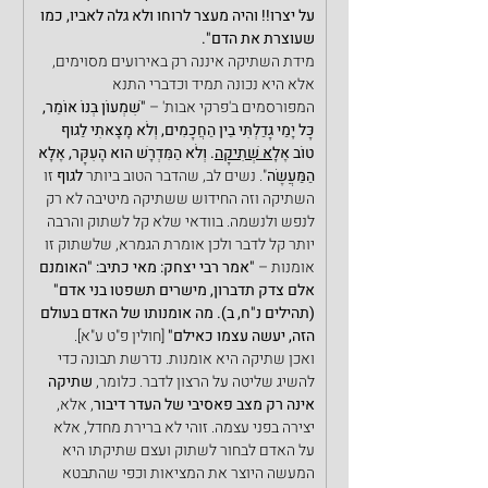
על יצרו!! והיה מעצר לרוחו ולא גלה לאביו, כמו 
שעוצרת את הדם".
מידת השתיקה איננה רק באירועים מסוימים, 
אלא היא נכונה תמיד וכדברי התנא 
המפורסמים ב'פרקי אבות' – 
"שִׁמְעוֹן בְּנוֹ אוֹמֵר, 
כָּל יָמַי גָּדַלְתִּי בֵין הַחֲכָמִים, וְלֹא מָצָאתִי לַגּוּף 
טוֹב אֶלָ
א שְׁתִיקָה
. וְלֹא הַמִּדְרָשׁ הוּא הָעִקָּר, אֶלָּא 
הַמַּעֲשֶׂה
". נשים לב, שהדבר הטוב ביותר 
לגוף
 זו 
השתיקה וזה החידוש ששתיקה מיטיבה לא רק 
לנפש ולנשמה. בוודאי שלא קל לשתוק והרבה 
יותר קל לדבר ולכן אומרת הגמרא, שלשתוק זו 
אומנות – 
"אמר רבי יצחק: מאי כתיב: "האומנם 
אלם צדק תדברון, מישרים תשפטו בני אדם" 
(תהילים נ"ח, ב). מה אומנותו של האדם בעולם 
הזה, יעשה עצמו כאילם" 
[חולין פ"ט ע"א].
ואכן שתיקה היא אומנות. נדרשת תבונה כדי 
להשיג שליטה על הרצון לדבר. כלומר, 
שתיקה 
אינה רק מצב פאסיבי של העדר דיבור
, אלא, 
יצירה בפני עצמה. זוהי לא ברירת מחדל, אלא 
על האדם לבחור לשתוק ועצם שתיקתו היא 
המעשה היוצר את המציאות וכפי שהתבטא 