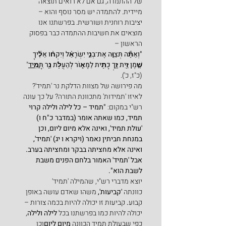
של ההתמדה, גם אם לא רואים תוצאה 
מיידית. להתמדה יש מסר נוסף והוא – 
יציבות רוחנית ושורשית. בפרשתנו אנו 
מוצאים את חשיבות ההתמדה כבר בפסוק 
הראשון –
"וְאַתָּ֞ה תְּצַוֶּ֣ה אֶת־בְּנֵ֣י יִשְׂרָאֵ֗ל וְיִקְח֨וּ אֵלֶ֜יךָ 
שֶׁ֣מֶן זַ֥יִת זָ֛ךְ כָּתִ֖ית לַמָּא֑וֹר לְהַעֲלֹ֥ת נֵ֖ר 
תָּמִֽיד
" 
(כ"ז, כ').
מה פירושה של מצוות הדלקת נר 'תמיד'? 
לאיזו 'תמידות' מתכוונת התורה? על כך עונה 
רש"י במקום: 
"תמיד – כל לילה ולילה קרוי 
תמיד, כמו שאתה אומר (במדבר כ"ח ו) 
'עולת תמיד', ואינה אלא מיום ליום, וכן 
במנחת חביתין נאמר (ויקרא ו יג) 'תמיד', 
ואינה אלא מחציתה בבקר ומחציתה בערב. 
אבל 'תמיד' האמור בלחם הפנים משבת 
לשבת הוא".
יוצא מדברי רש"י, שהמילה 'תמיד' 
כוונתה 
'קביעות', 
משהו שאדם עושה באופן 
קבוע
. 
קביעות זו יכולה להיות בכמה צורות – 
יכולה להיות כמו בפרשתנו בכל 
לילה ולילה
, 
כפי שבעולת תמיד הכוונה 
מיום ליום
וכן 