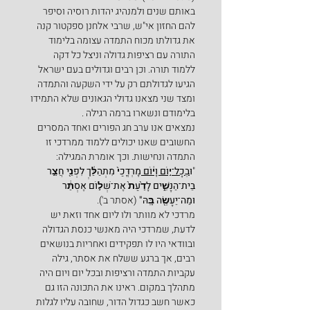
באותם שנים ולמנהיג יהדות רוסיה וסיפר 
להם החזון אי"ש, שרבי אלחנן ספקטור קנה 
את גדולתו מכוח התמדה עצומה בלימוד 
התורה עם רציפות גדולה וניצל כל דקה 
ללמוד תורה. וכן רבים וגדולים בעם ישראל 
הגיעו לגדולתם רק על ידי השקעה והתמדה 
ומצד שני מצאנו גדולי הגאונים שלא התמידו 
בלימודם ונשארו ברמה רגילה .
נמצאים אנו ערב חג הפורים ואחד המסרים 
החשובים שאנו יכולים ללמוד ממרדכי זו 
התמדה ונחישות. וכך אומרת המגילה:
"
ו
ּבְכָל־י֣וֹם וָי֔וֹם 
מָרְדֳּכַי֙ מִתְהַלֵּ֔ךְ לִפְנֵ֖י חֲצַ֣ר 
בֵּית־הַנָּשִׁ֑ים לָדַ֙עַת֙ אֶת־שְׁל֣וֹם אֶסְתֵּ֔ר 
וּמַה־יֵּעָשֶׂ֖ה בָּֽהּ"
 (אסתר ב').
מרדכי לא מוותר ולו ליום אחד וזאת יש 
לדעת, שמרדכי היה מאנשי כנסת הגדולה 
ובוודאי היו לו תפקידים ואחריות בנושאים 
רבים, אך ברגע ששלח את אסתר, גילה 
עקביות התמדה ורציפות ובכל יום ויום היה 
מתהלך במקום. ראינו את התכונה הזו גם 
כאשר חשב כגדול הדור, שחובה עליו לגלות 