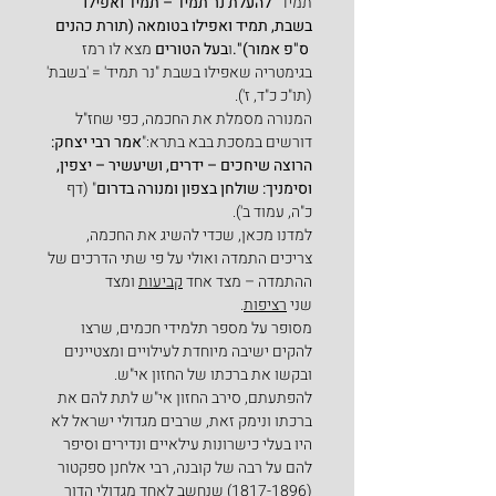
תמיד 
"להעלת נר תמיד – תמיד ואפילו 
בשבת, תמיד ואפילו בטומאה (תורת כהנים 
 ס"פ אמור)".
ו
בעל הטורים 
מצא לו רמז 
בגימטריה שאפילו בשבת "נר תמיד' = 'בשבת' 
(תו"כ כ"ד, ז').
המנורה מסמלת את החכמה, כפי שחז"ל 
דורשים במסכת בבא בתרא:"
אמר רבי יצחק: 
הרוצה שיחכים – ידרים, ושיעשיר – יצפין, 
וסימניך: שולחן בצפון ומנורה בדרום
" (דף 
כ"ה, עמוד ב').
למדנו מכאן, שכדי להשיג את החכמה, 
צריכים התמדה ואולי על פי שתי הדרכים של 
ההתמדה – מצד אחד 
קביעות
 ומצד 
שני 
רציפות
.
מסופר על מספר תלמידי חכמים, שרצו 
להקים ישיבה מיוחדת לעילויים ומצטיינים 
ובקשו את ברכתו של החזון אי"ש. 
להפתעתם, סירב החזון אי"ש לתת להם את 
ברכתו ונימק זאת, שרבים מגדולי ישראל לא 
היו בעלי כישרונות עילאיים ונדירים וסיפר 
להם על רבה של קובנה, רבי אלחנן ספקטור 
(1817-1896) שנחשב לאחד מגדולי הדור 