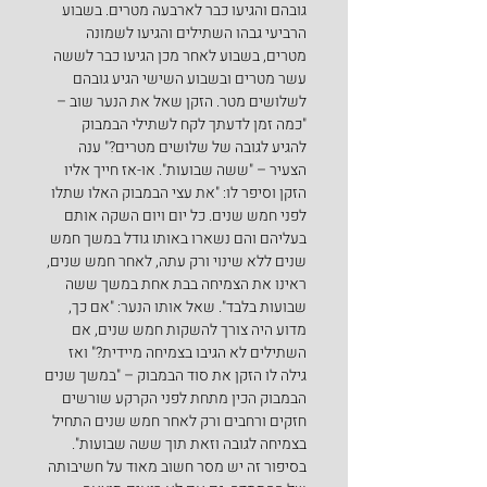
גובהם והגיעו כבר לארבעה מטרים. בשבוע 
הרביעי גבהו השתילים והגיעו לשמונה 
מטרים, בשבוע לאחר מכן הגיעו כבר לששה 
עשר מטרים ובשבוע השישי הגיע גובהם 
לשלושים מטר. הזקן שאל את הנער שוב – 
"כמה זמן לדעתך לקח לשתילי הבמבוק 
להגיע לגובה של שלושים מטרים?" ענה 
הצעיר – "ששה שבועות". או-אז חייך אליו 
הזקן וסיפר לו: "את עצי הבמבוק האלו שתלו 
לפני חמש שנים. כל יום ויום השקה אותם 
בעליהם והם נשארו באותו גודל במשך חמש 
שנים ללא שינוי ורק עתה, לאחר חמש שנים, 
ראינו את הצמיחה בבת אחת במשך ששה 
שבועות בלבד". שאל אותו הנער: "אם כך, 
מדוע היה צורך להשקות חמש שנים, אם 
השתילים לא הגיבו בצמיחה מיידית?" ואז 
גילה לו הזקן את סוד הבמבוק – "במשך שנים 
הבמבוק הכין מתחת לפני הקרקע שורשים 
חזקים ורחבים ורק לאחר חמש שנים התחיל 
בצמיחה לגובה וזאת תוך ששה שבועות".
בסיפור זה יש מסר חשוב מאוד על חשיבותה 