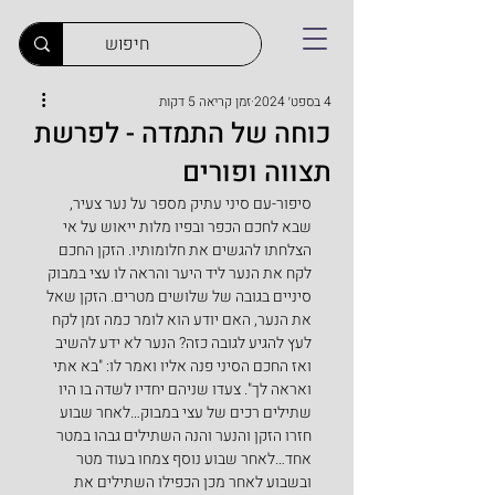
4 בספט׳ 2024
זמן קריאה 5 דקות
כוחה של התמדה - לפרשת
תצווה ופורים
סיפור-עם סיני עתיק מספר על נער צעיר, 
שבא לחכם הכפר ובפיו מלות ייאוש על אי 
הצלחתו להגשים את חלומותיו. הזקן החכם 
לקח את הנער ליד היער והראה לו עצי במבוק 
סיניים בגובה של שלושים מטרים. הזקן שאל 
את הנער, האם יודע הוא לומר כמה זמן לקח 
לעץ להגיע לגובה כזה? הנער לא ידע להשיב 
ואז החכם הסיני פנה אליו ואמר לו: "בא אתי 
ואראה לך". צעדו שניהם יחדיו לשדה בו היו 
שתילים רכים של עצי במבוק…לאחר שבוע 
חזרו הזקן והנער והנה השתילים גבהו במטר 
אחד…לאחר שבוע נוסף צמחו בעוד מטר 
ובשבוע לאחר מכן הכפילו השתילים את 