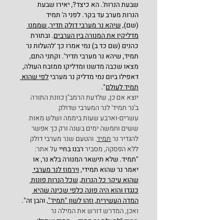
שבעת הנרות'. הא כיצד?, יאירו שבעת 
הנרות מערב עד בקר. לפני ה' תמיד 
(שם), 
שיהא נר מערבי דולק תדיר, שממנו 
מדליקין את המנורה בין הערבים
. ובתורת 
כהנים (שם כד ב) נמי אמרו כך 'להעלות נר 
תמיד, שיהא נר מערבי תדיר'. וקתני התם, 
מצאו שכבה מדשנו ומדליקו ממזבח העולה, 
דאפילו ביום נמי מדליק נר מערבי 
לפי שהוא 
תמיד לעולם
".
יוצא אם כן, שלדעת הרמב"ן כוונת התורה 
ב'נר תמיד' לנר המערבי שדולק 
עשרים-וארבע שעות ביממה ושלש מאות 
ששים וחמשה ימים בשנה ורק כך אפשר 
להגדיר נר 
תמיד
. והטעם שנר מערבי דולק 
ללא הפסקה, מסביר 
רבנו בחיי
 על אתר:
"תמיד. שלא תישאר המנורה בלא נר, או 
יאמר נר שהוא תמידי, 
וירמוז לנר מערבי 
שהוא עיקר כל הנרות
, 
שכל הנרות פונות 
כנגדו והוא היה פונה כלפי שכינה שהיא 
המדה העשירית, וזהו לשון "תמיד"
, והבן זה".
ואכן, המדרש דורש את המילה נר 