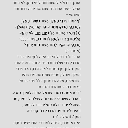
אומץ רוח ולא להשתחוות לפני המן, לא ויתר 
אפילו פעם אחת כדי שהמסר יהיה ברור וחד 
משמעי –
"וַיֹּ֨אמְר֜וּ עַבְדֵ֥י הַמֶּ֛לֶךְ אֲשֶׁר־בְּשַׁ֥עַר הַמֶּ֖לֶךְ 
לְמָרְדֳּכָ֑י מַדּ֙וּעַ֙ אַתָּ֣ה עוֹבֵ֔ר אֵ֖ת מִצְוַ֥ת הַמֶּֽלֶךְ:
(ד) וַיְהִ֗י כְּאָמְרָ֤ם אֵלָיו֙ 
י֣וֹם וָי֔וֹם
 וְלֹ֥א שָׁמַ֖ע 
אֲלֵיהֶ֑ם וַיַּגִּ֣ידוּ לְהָמָ֗ן לִרְאוֹת֙ הֲיַֽעַמְדוּ֙ דִּבְרֵ֣י 
מָרְדֳּכַ֔י כִּֽי־הִגִּ֥יד לָהֶ֖ם אֲשֶׁר־ה֥וּא יְהוּדִֽי
" 
(אסתר ג').
אנו יכולים רק לתאר באיזה לחץ היה שרוי 
מרדכי, כדי שלפחות פעם אחת ייכנע לאותו 
המן. הלחץ מן הסתם לא היה רק מצד עבדי 
המלך, שחלק מהפרשנים טוענים שהיו 
ישראלים, אלא גם מתוך כלל עם ישראל 
עצמו, כפי שאומרת הגמרא:
"
רבא אמר: כנסת ישראל אמרה לאידך גיסא: 
ראו מה עשה לי יהודי ומה שילם לי ימיני, מה 
עשה לי יהודי דלא קטליה דוד לשמעי, 
דאיתיליד מיניה מרדכי, דמיקני ביה 
המן". 
(מגילה י"ב:)
זאת אומרת, הייתה למרדכי אופוזיציה חזקה 