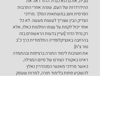
מבית, אולם הוא כגדול הדור ראה את 
ההידרדרות של העם, שנהה אחרי התרבות 
הפרסית וחגג במשתאות המלך. מרדכי 
הצדיק הבין שצריך לעשות מעשה. לא כל 
אחד יכול לקחת על עצמו החלטות כאלו, אלא 
רק גדול הדור [ועיין בדעות הראשונים בזה 
בהרחבה באנציקלופדיה התלמודית כרך כ"ב 
טור צ"ח].
את חשיבות לימוד התורה ברציפות ובהתמדה 
ראינו באקורד הצורם של סיום המגילה, 
כאשר מרדכי מאנשי הסנהדרין נאלץ 
להשקיע פחות בלימוד תורה, למרות שעסק 
בהצלת ישראל, אעפ"כ פרשו ממנו אנשי 
הסנהדרין וכך אומר הכתוב:
"כִּ֣י מָרְדֳּכַ֣י הַיְּהוּדִ֗י מִשְׁנֶה֙ לַמֶּ֣לֶךְ אֲחַשְׁוֵר֔וֹשׁ 
וְגָדוֹל֙ לַיְּהוּדִ֔ים וְרָצ֖וּי 
לְרֹ֣ב אֶחָ֑יו
 דֹּרֵ֥שׁ טוֹב֙ 
לְעַמּ֔וֹ וְדֹבֵ֥ר שָׁל֖וֹם לְכָל־זַרְעֽוֹ:" 
(אסתר י') 
ואומר רש"י בשם חז"ל
 – " לרוב אחיו – ולא 
לכל אחיו, מלמד שפירשו ממנו מקצת 
סנהדרין, לפי שנעשה קרוב למלכות והיה 
בטל מתלמודו".
נזכה בע"ה לקחת מפרשתנו ומחג הפורים את 