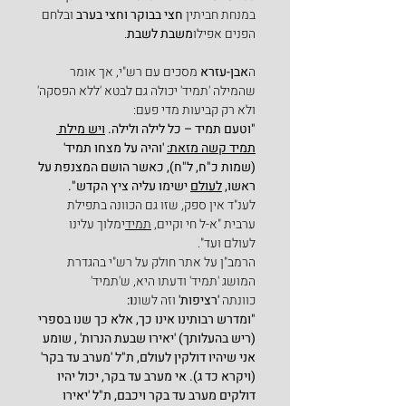
במנחת חביתין 
חצי בבוקר וחצי בערב
 ובלחם 
הפנים אפילו
משבת לשבת
.
ה
אבן-עזרא 
מסכים עם רש"י, אך אומר 
שהמילה 'תמיד' יכולה גם לבטא 'ללא הפסקה' 
ולא רק קביעות מדי פעם:
"וטעם תמיד – כל לילה ולילה. 
ויש מילת 
תמיד קשה מזאת:
 'והיה על מצחו תמיד' 
(שמות כ"ח, ל"ח), כאשר הושם המצנפת על 
ראשו, 
לעולם
 ישימו עליה ציץ הקדש".
לענ"ד אין ספק, שזו גם הכוונה בתפילת 
ערבית "א-ל חי וקיים, 
תמיד
ימלוך עלינו 
לעולם ועד".
הרמב"ן על אתר חולק על רש"י בהגדרת 
המושג 'תמיד' ודעתו היא, ש'תמיד' 
כוונתה
 'רציפות' 
וזה לשונ
ו:
"ומדרש רבותינו אינו כך, אלא כך שנו בספרי 
(ריש בהעלותך) 'יאירו שבעת הנרות' , שומע 
אני שיהיו דולקין לעולם, ת"ל 'מערב עד בקר' 
(ויקרא כד ג). אי מערב עד בקר, יכול יהיו 
דולקים מערב עד בקר ויכבם, ת"ל 'יאירו 