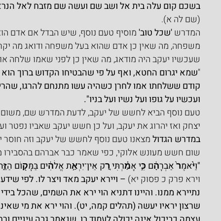
בשכם קום עלה בית אל ושב שם ועשה שם מזבח לאל הנראה
(שם לה א).
המדרש 
'שכל טוב'
 מוסיף טעם נוסף, שיש הבדל אם אדם הוא 
משפחה, מה שאין כן אדם שהוא בעל משפחה ודואג מה יקרה 
שעכשיו יעקב היה מודאג, מה שאין כן לפני שאמו שלחה אות
"
שמא יגרום החטא, ואף על פי שהבטיחו הקדוש ברוך הוא י
קודם ששלחתו אמו לחרן כשהיה עשו מתנחם להרגו, שהרי או
ועכשיו על גופו ועל נשיו ועל בניו".
טעם נוסף הביא לחשש של יעקב, לדעת המדרש שם, משום שע
יצחק ואז יהרוג את יעקב, ועל כן חשש יעקב שאביו נפטר ועש
במדרש הגדול
 מצאנו טעם נוסף לחשש של יעקב וזה חוסר י
שום חשש מעונש אלוקי, כפי שאמר כבר אברהם בהסבירו מד
"וַיֹּ֙אמֶר֙ אַבְרָהָ֔ם כִּ֣י אָמַ֗רְתִּי רַ֚ק אֵין־יִרְאַ֣ת אֱלֹהִ֔ים בַּמָּק֖וֹם הַזֶּ֑ה 
וירא פרק כ פסוק יא) 
– ויירא יעקב מאד ויצר לו. לפי שידע
נתיירא ממנו. והיינו דתניא הוי ירא את השמים, שהכל בידי
שרצון יראיו יעשה (תהלים קמה, יט). והוי ירא את מי שאי
עצמה כביכול אינה יכולה לעמוד בו, שנאמר גבה עיניים ורח