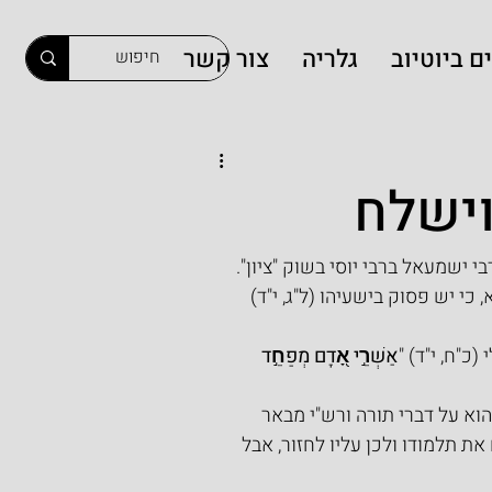
ם ביוטיוב
גלריה
צור קשר
וישלח
ישמעאל ברבי יוסי בשוק "ציון". 
 יש פסוק בישעיהו (ל"ג, י"ד) 
כ"ח, י"ד) "
אַשְׁרֵ֣י אָ֭דָם מְפַחֵ֣ד 
וא על דברי תורה ורש"י מבאר 
 תלמודו ולכן עליו לחזור, אבל 