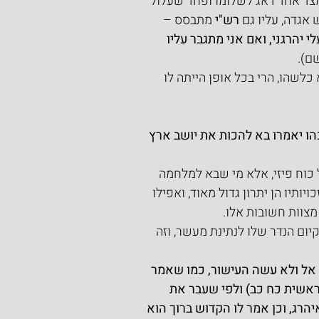
צד אחד דאג לשלומו ופחד שעלול 
אגדה, עליו גם 
רש"י
 מתבסס –
י יהרגני, ואם אני מתגבר עליו 
שם).
שהו, הרי בכל אופן הייתה לו 
הו יאמרו בא להכות את יושב ארץ 
כוח פיזי, אלא מי שבא למלחמה 
ויותיו הן יתרון גדול מאוד, ואפילו 
צוות חשובות אלו.
ום הנדר שלו לנתינת מעשר, וזה 
 אל ולא עשה העישור, כמו שאמר 
אשית כח כב) ולפי שעבר את 
רג, וכן אמר לו הקדוש ברוך הוא 