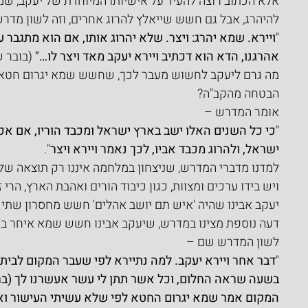
אלא הכתוב רוצה להעיד על אישיותו המיוחדת של יעקב, שמ
להיהרג, אבל גם חשש שייאלץ להרוג אחרים, וזה לשון מדרש 
"
ויירא. שמא יהרג: ויצר. שלא יהרוג אותו, אם הוא מתגבר על
אהרגנו, הדא הוא דכתיב ויירא יעקב מאד ויצר לו…"
 (בובר 
מה גרם ליעקב לחשוש מעבר לכך, שחשש שמא יגרום חטא כל
הבטחה מהקב"ה?
אומר המדרש –
"
כי כל השנים האלו ישב בארץ ישראל ומכבד הוריו, אם אכ
ישראל, ולהרוג מכבד אביו, לכך נאמר ויירא ויצר
".
למדנו מדברי המדרש, שניצחון במלחמה איננו רק תוצאה של 
ויש בידו ערכים ומצוות, כגון כיבוד הורים ואהבת הארץ, הרי זכ
יעקב אבינו שהיה 'איש תם יושב אהלים' חשש מחסרון שתי מ
דעה נוספת מצינו במדרש, שיעקב אבינו חשש שמא איחר בקי
לשון המדרש שם –
"
דבר אחר ויירא יעקב. למה נתיירא לפי שעבר המקום לבית
בשעה שראה החלום, וכל אשר תתן לי עשר אעשרנו לך (בר
המקום אמר שמא יגרום החטא לפי שלא עשיתי העישור ואיה