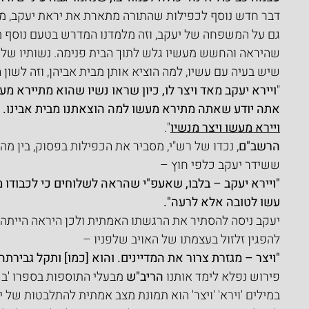
דבר חדש נוסף לכפילות שהתורה מתארת את יראת יעקב, 
גם על המשפחה של יעקב, וזה מלמדנו המדרש בטעם נוסף מדוע
שהיראה והחשש מעשיו גלש לתוך הבית פנימה. נשותיו של י
שיש בעיה עם עשיו, למה הוציא אותן מבית אביהן, וזה לשו
"
ויירא יעקב מאד ויצר לו, כיון שראו נשיו שהוא מתיירא מע
אתה יודע שאתה מתירא מעשו למה הוצאתנו מבית אבינו. ל
ויירא מעשו ויצר מנשיו
".
הרשב"ם
, נכדו של רש"י, מסביר את הכפילות בפסוק, בין מה
ששידר יעקב כלפי חוץ –
"ויירא יעקב – בלבו, שאעפ"י שהראה לשלוחים כי לכבודו 
עשו לטובה אלא לרעה".
יעקב ניסה להסתיר את הרגשתו האמתית ולכן היראה הייתה בלב
להפגין זלזול בעצמתו של האויב שלפניו –
"ויצר – מגזרת צרור את המדיינים. והוא [כמו] ותקל גבירתה,
פירוש נפלא לימד אותנו 
הריב"ש
 מבעלי התוספות בספרו 'בכ
במילים 'וירא' 'ויצר' הוא תמונת מצב אמתית להתלבטות של י