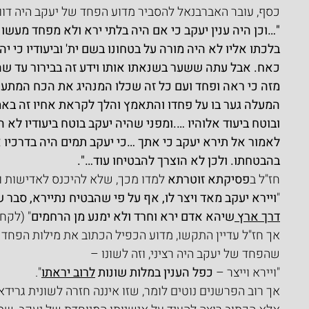
כסף, עובר האברבנאל להסביר מדוע הפחד של יעקב היה דווק
"…וכן היה ענין יעקב כי אם היה בלתי ירא ולא מפחד מעשו ש
בלכתו אליו לא היה מורה על בטחונו בשם ית' וביעודיו כי י
כאח. אבל עתה ששער בשנאתו אותו וידע זה בבירור עד ש
מזה כי ראה ופחד ועם כל זה שכלו המנהיג את הכח המתעו
המעלה גער בו על פחדו והתאמץ והלך לקראת אחיו זה באמ
ובוטח ביעוד אלוהיו ….ומפני שהיה יעקב בוטח ביעודיו לא ה
לאמור אל תירא יעקב כי אתך …כי יעקב תמים היה בדרכיו
בהבטחתו. ולכן לא הוצרך להבטיחו עוד…".
חז"ל ב
פסיקתא זוטרתא 
למדו מכך, שלא להיכנס לאדישות ו
"
ויירא יעקב מאד ויצר לו, אף על פי שהבטיח נתיירא, סבר 
דרך ארץ 
שיהא אדם ירא וחרד ולא ימנע מן הרחמים
" (לקח 
אך חז"ל עדיין התקשו, מדוע הכפיל הכתוב את מילות הפחד 'ויר
שהפחד של יעקב היה רציני, וזה לשונו –
"ויירא וייצר – 
כפל הענין במלות שונות 
לרוב יראתו
".
אך רוב הפרשנים נוטים לומר, שזו איננה חזרה לשונית גרידא