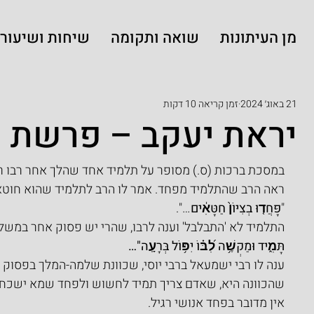
מן העיתונות
שואה ותקומה
שיחות ושיעורי
21 באוג׳ 2024
זמן קריאה 10 דקות
יראת יעקב – פרשת 
במסכת ברכות (ס.) מסופר על תלמיד אחד שהלך אחר רבו רבי 
ראה הרב שהתלמיד מפחד. אמר לו הרב לתלמיד שהוא חוטא, כי
"
פָּחֲד֤וּ בְצִיּוֹן֙ חַטָּאִ֔ים
…".
התלמיד לא 'התבלבל' וענה לרבו, שהרי יש פסוק אחר במשלי (
תָּמִ֑יד וּמַקְשֶׁ֥ה לִ֝בּ֗וֹ יִפּ֥וֹל בְּרָעָֽה"…
ענה לו רבי ישמעאל ברבי יוסי, שכוונת שלמה-המלך בפסוק ה
שהכוונה היא, שאדם צריך תמיד לחשוש ולפחד שמא ישכח את
אין מדובר בפחד אנושי רגיל.