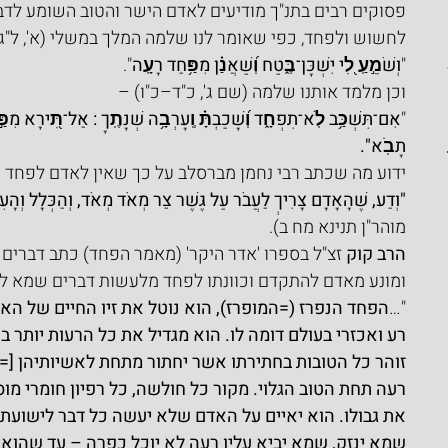
פסוקים רבים בתנ"ך מודיעים לאדם הישר והטוב השומע לדבר 
לחשוש ולפחד, כפי שאומר לנו שלמה המלך במשלי (א', ל"ג
"
וְשֹׁמֵ֣עַֽ לִ֭י יִשְׁכָּן־בֶּ֑טַח וְ֝שַׁאֲנַ֗ן מִפַּ֥חַד רָעָֽה
".
וכן מלמד אותנו שלמה (שם ג', כ"ד–כ"ו) –
"
אִם־תִּשְׁכַּ֥ב לֹֽא־תִפְחָ֑ד וְ֝שָׁכַבְתָּ֗ וְֽעָרְבָ֥ה שְׁנָתֶֽךָ : אַל־תִּ֭ירָא מִפַּ֣
תָבֹֽא".
ידוע מה שכתב רבי נחמן מברסלב על כך שאין לאדם לפחד 
"וְדַע, שֶׁהָאָדָם צָרִיךְ לַעֲבֹר עַל גֶּשֶׁר צַר מְאֹד מְאֹד, וְהַכְּלָל וְהָעִק
מוהר"ן תנינא מח ב).
הרב קוק
 זצ"ל בספרו 'אדר היקר' (מאמר הפחד) כתב דברים
ומונע מאדם להתקדם וכוונתו לפחד מלעשות דברים שמא לא י
"…
הפחד הנפרז (=המופרז), הוא נוטל את זיו החיים של האד
רע ואכזרי בעולם דומה לו. הוא מגדיל את כל הרעות יותר 
זוהר כל הטובות בחתירתו אשר יחתור מתחת
לאשיותיהן [=י
רעה תחת הטוב הגלוי. מקור כל חולשה, כל רפיון חומרי מוס
את גבולו. הוא יאיים על האדם שלא יעשה כל דבר לישועתו
שמא ינזק, שמא יביא עליו רעה לא יוכל כפרה – עד שהוא ע