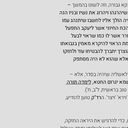
א גבורה, וזה לשונו בהמשך
 –
יהרגהו ויהרוג את נשיו ובניו הנה 
היה הולך אליו לחשבו שיתנהג עמו 
הכח החיוני אשר ליעקב התפעל 
רר אשר לו כמו שראוי לבעל 
ת הראוי להיקרא מאמין בנבואתו 
וצרך יתברך להבטיחו עוד ולחזקו 
 אלא שהוא לא היה מסתפק 
לאשליה שיהיה בסדר, אלא –
שמא יגרום החטא, 
לימדה תורה 
טוב בראשית, ל"ב, ח').
א' 'ויצר'. ה
רד"ק 
טוען להודיע, 
, כדי להדגיש את היראה החזקה, 