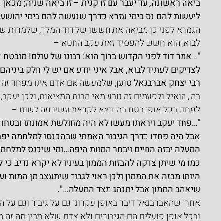
ביאה ראשונה, עד יעבר עם זו קנית – זו ביאה שניה; מכאן 
ליעשות להם נס בימי עזרא כדרך שנעשה להם בימי יהושע ב
הגמרא לפני כן מביאה את חששו של דוד המלך, שלמרות שה
לבוא, הוא חשש להפסיד זאת עקב החטא –
"…
אמר דוד לפני הקדוש ברוך הוא: רבונו של עולם! מובטח
לצדיקים לעתיד לבוא, אבל איני יודע אם יש לי חלק ביניה
רבי יצחק אברבנאל
 טוען, שלמעשה אם אדם אינו מפחד זה ל
בה', הואיל ולפעמים זה נובע מאי הבנת המציאות, ולכן יעקב
לפחד, בכל אופן בטח בה' ויצא לקראת עשיו וזה לשונו –
"
…פחד יעקב ויראתו מעשו לא היה מחולשת אמונתו ובטחונו ב
אבל היה פחדו כדרך הגיבור האמתי שבהכנסו למלחמה יפחד
המעלה יבזה החיים ויבחר המוות היפה…ומי שיכנס למלחמה
כמו מי שיתן צדקה להבזות הממון בעיניו לא יקרא נדיב כי 
היותו מבזה את הממון ולכן ראוי לגבור שיתעצב מן המות וע
שיאהב הממון אבל יתנהג מצד המעלה…".
אחרי שהאברבנאל דיבר באופן עקרוני גם על גיבור וגם על הנ
ובכל אופן פועלים הם הגיבורים ולא אדם שלא מבין מה זה מו