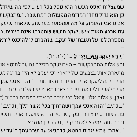
שמעצלות ואפס מעשה הוא נופל בכל רע …ולפי מה שיגדל כ
כן הוא גדול פחדו המדומה מפעולות המחשבה..".מתבקשת
אבינו אבי האומה, על מה שמסופר בפרשה, שלאחר שיעקב 
עם ארבע מאות איש, יעקב חושש שמטרתו אינה חיובית, ב
מספרת לנו  על תגובתו של יעקב, שזה גרם לו להיכנס ליר
–
"
וַיִּירָ֧א יַעֲקֹ֛ב 
מְאֹ֖ד 
וַיֵּ֣צֶר ל֑וֹ…"
 (ל"ב, ח').
והשאלות המתבקשות – האם יעקב חלילה נחשב לחוטא או 
מתארת אותו בצבעים של יראה? וכי יעקב לא היה בדרגה מעל
הרי הייתה ליעקב אבינו הבטחה מפורשת – "
והנה אנכי עמך
הרי מלאכים ליוו את יעקב בצאתו מארץ ישראל ובחזרתו – 
ואכן, שאלות אלו  שואל רבי יעקב בר אידי במסכת ברכות (ד'
"…כתיב: 'והנה אנכי עמך ושמרתיך בכל אשר תלך', וכתיב: 'ו
עונה שם בגמרא רבי יעקב, שהסיבה היא שיעקב אבינו חשש,
וההבטחה ממילא לא תתקיים, וזה לשון הגמרא –
"…
אמר: שמא יגרום החטא, כדתניא: עד יעבר עמך ה' עד יעבר 