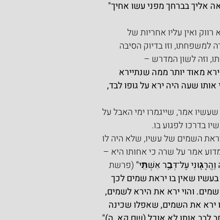
 אליך בברחך מפני עשו אחיך" 
רווק ואין עליו אחריות של 
למשפחתו, וזו בדיוק הסיבה 
ו, וזה לשון המדרש –
רא מאוד יותר ממה שנתיירא 
תו שעה היה ירא על גופו לבד, 
שיו אמר, שייגמרו ימי האבל על 
יו בדרכו לפגוע בו.
ראת השמים של עשיו, שלא היה לו 
וע אמר על שרה כי אחותו היא –
וַהֲרָג֖וּנִי עַל־דְּבַ֥ר אִשְׁתִּֽי"
 (פרשת 
 בעשיו שאין בו יראת שמים לכך 
 שמים. והוי ירא את הירא לשמים, 
נו ירא את השמים, שאפלו שכינה 
ב לבב אותו לא אוכל (שם קא, ה)".