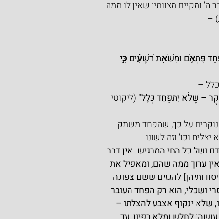
ה' ומקיים מצוותיו שאין לו ממה 
) –
חַד פִּתְאֹ֑ם וּמִשֹּׁאַ֥ת רְ֝שָׁעִ֗ים כִּ֣י 
כלל –
ָּר – שֶׁלֹּא יִתְפַּחֵד כְּלָל" 
(ליקוטי 
 נוקבים על כך, שהפחד משתק 
צליח וכו' וזה לשונו –
ם ושל כל החי המרגיש. אין דבר 
באין ערוך ממה שהם, ומאפיל את 
סודותיהן] להגזים ששם צפונה 
רי ושכלי, הוא רק הפחד העובר 
, שלא ינקוף אצבע להצלתו – 
ושהו לחלש ומלא רפיון, עד 