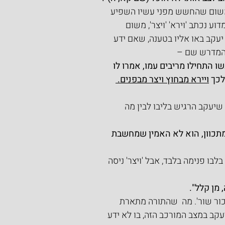
משום שהחשש מפני עשיו השפיע 
 נכתב 'וירא' 'ויצר', משום 
עקב באו אליו בטענה, שאם ידע 
ן המדרש שם –
שו התחילו מריבים עמו, אמרו לו 
כך 
ויירא מבחוץ ויצר מבפנים. 
 שיעקב הרגיש בליבו לבין מה 
מתכוון, הוא לא האמין שמחשבת 
ו פנימה בלבד, אבל 'ויצר' ניסה 
 מן קלל".
ור שור'. מה  שהתורה מתארת 
עקב במצב המורכב הזה, בו לא ידע 