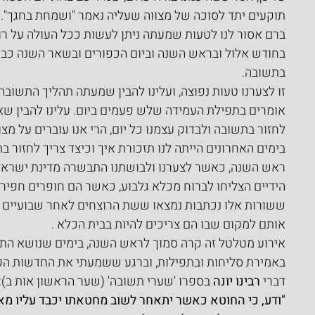
תוקעים יתד לסוכה של מצווה שעליה נאמר "ושמחת בחגך".
ברם אסור לנו לטעות שמעתה ניתן לעשות ככל העולה על רוח
בחודש אלול ובראש השנה וביום הכפורים ובשאר השנה כביכ
בתשובה.
זו לצערנו טעות נפוצה, ועלינו להבין שמעתה תהליך התשובה 
אומרים בתפילת העמידה שלש פעמים ביום. עלינו להבין שא
לחזור בתשובה ולבדוק עצמנו כל יום, הרי אנו עוברים על מ
בימים האחרונים הייתה לנו תזכורת איך וכיצד צריך לחזור בת
ראש השנה, כאשר לצערנו ולבושתנו התבשרה מדינת ישראל
הידיים הצליחו לברוח מכלא גלבוע, כאשר הם חופרים חפיר
ששורות אלו נכתבות נמצאו ששת הרוצחים לאחר שבועיים של
אותם למקום שבו הם צריכים להיות בבית הכלא .
אירוע מטלטל זה קרה סמוך לראש השנה, בימים שנושא התשוב
באמירת סליחות ובתפילות, וברגע ששמעתי את החדשות הקשו
דברי 
רבינו יונה
 בספרו 'שערי תשובה' (שער הראשון אות ב):
"ודע, כי החוטא כאשר יתאחר לשוב מחטאתו יכבד עליו מאד ע