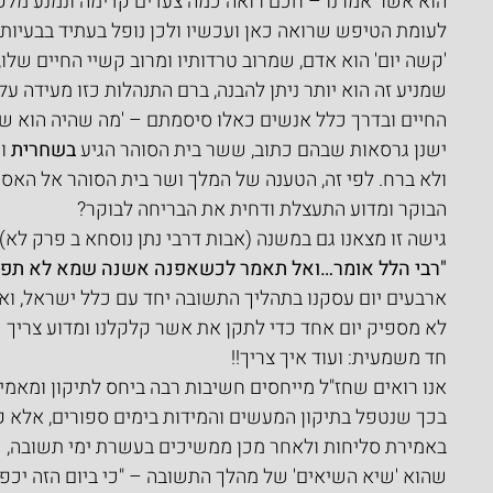
הוא אשר אמרנו – חכם רואה כמה צעדים קדימה ונמנע מלקב
לעומת הטיפש שרואה כאן ועכשיו ולכן נופל בעתיד בבעיות 
'קשה יום' הוא אדם, שמרוב טרדותיו ומרוב קשיי החיים שלו, 
שמניע זה הוא יותר ניתן להבנה, ברם התנהלות כזו מעידה על ס
החיים ובדרך כלל אנשים כאלו סיסמתם – 'מה שהיה הוא שי
ישנן גרסאות שבהם כתוב, ששר בית הסוהר הגיע 
בשחרית
 ו
ולא ברח. לפי זה, הטענה של המלך ושר בית הסוהר אל האסי
הבוקר ומדוע התעצלת ודחית את הבריחה לבוקר?
גישה זו מצאנו גם במשנה (אבות דרבי נתן נוסחא ב פרק לא)
"רבי הלל אומר…ואל תאמר לכשאפנה אשנה שמא לא תפנ
ארבעים יום עסקנו בתהליך התשובה יחד עם כלל ישראל, וא
לא מספיק יום אחד כדי לתקן את אשר קלקלנו ומדוע צריך כ
חד משמעית: ועוד איך צריך!!
אנו רואים שחז"ל מייחסים חשיבות רבה ביחס לתיקון ומאמי
בכך שנטפל בתיקון המעשים והמידות בימים ספורים, אלא ק
באמירת סליחות ולאחר מכן ממשיכים בעשרת ימי תשובה, ש
שהוא 'שיא השיאים' של מהלך התשובה – "כי ביום הזה יכפ