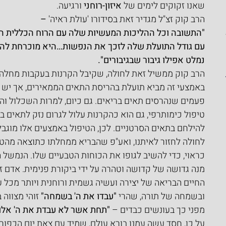
שאנו זקוקים לימים של 
איזון-רוחני
 ורגיעה.
הרב קוק זצ"ל מגדיר זאת בסידורו 'עולת ראיה'
 –
"התשובה וכל ההליכות המעשיות שלה עם הרוח הכללית ה
עם גודל התועלת שלה לזכך את הנפשות…היא מוכרחת להיו
נמלט אפילו גיבור שבגיבורים".
הרב קוק ממשיל זאת לחולה, שקיבל הקרנות בעקבות מחלה 
באמצעי זה מביא תועלת בהריסת התאים הממאירים, אך יש 
פעמים שנהרסים תאים בריאים. גם כיום, למרות השכלול והד
טיפול כימותרפי, גם הוא כהקרנות עלול לגרום נזק לתאים בר
להילחם בתאים הסרטניים. לכן, הטיפול באמצעים אלו מוגבל
לחולה לחזור לאיתנו, ואע"פ שהבריא ממחלתו כתוצאה מהטיפ
כראוי, כדי להשיב לגופו את הכוחות הטבעיים שלו. הנמשל 
מנה גדושה של קדושה וטהרה על ידי ביקורת פנימית. אדם ז
החיים הבריאה של יצירה ועשיה גשמית ורוחנית ויותר מכל 
ובשמחה של תורה, שהרי 
"עבדו את ה' בשמחה"
 זוהי מצווה
מפני כך בעונשים כבדים – 
"תחת אשר לא עבדת את ה' אלוק
על כן, חסד עשה עמנו בורא עולם, שמיד עם צאת יום הכפורים