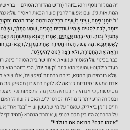
זה ממקור נוסף והוא ב
זוהר
 (חדש מהדורת הסולם – בראשית
המת אות פ'), שם אפשר להבין פשר הכאת האסיר שלא נמל
"
ר' יוֹחָנָן פָּתַח, וְעֵינֵי רְשָׁעִים תִּכְלֶינָה וּמָנוֹס אָבַד מִנְּהֶם וְתִקְו
דּוֹמֶה, לְכַת לִסְטִים שֶׁהָיוּ שׁוֹדְדִים בֶּהָרִים, שָׁמַע הַמֶּלֶךְ, וְשָׁלַח ע
בְּמִגְדָּל גָּבוֹהַּ. וְהָיוּ בָהֶם 
פִּקְחִים,
 אָמְרוּ יְדַעְנָא בְּנַפְשָׁתָנָא דַּעֲבַד
לְאִשְׁתֵּזָבָא. מֶה עָשׂוּ, חָפְרוּ חֲפִירָה אַחַת בַּמִּגְדָּל, וְיָצְאוּ וּבָרְחו
וְרָאָה אֶת הַחֲפִירָה, וְלֹא רָצָה לָנוּס לְהִימָּלֵט
".
כבר בכינוי של האסיר שנשאר, אותו שר בית הסוהר כינה, רוא
בעוד בילקוט-שמעוני הוא כונה "
קשה יום
", הרי בזוהר הוא כונ
שלא בורחים מן החטא, כי הם בבחינת 'טיפשים', אלו שלא מ
אדם המעשן סיגריות כנראה לא לוקח בחשבון מספיק את תוצ
מטיפשות, כי אם היה חכם היה מבין מה התוצאות של מעשהו,
ובמקרה הרע יותר זו מחלת הסרטן ל"ע. האם זה שווה? האם 
חיים נחמן ביאליק, שאמר על מי שמעשן ש – "בצד אחד אש 
על ההבחנה הזו בין חכם לטיפש, אומרת הגמרא (תמיד דף ל"ב
"איזהו חכם? הרואה את הנולד!!"
.