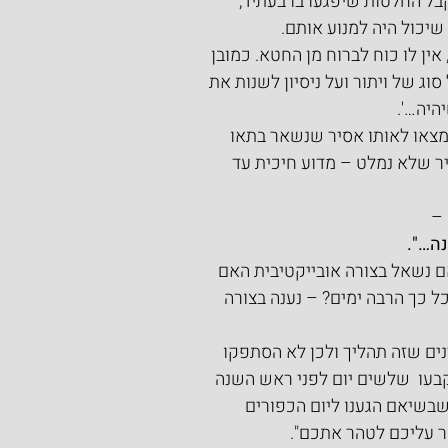
ל החלטות שיפגעו בו בעתיד, 
שיכול היה למנוע אותם.
אין לו כוח לברוח מן החטא. כמובן 
וג של ויתור ועל ניסיון לשנות את 
היה…'.
מצאו לאותו אסיר שנשאר בתאו 
ר שלא נמלט – מדוע חיכית עד 
 –
ה…".
ם נשאל בצורה אובייקטיבית האם 
ל כך הרבה ימים? – נענה בצורה 
נים שזה תהליך ולכן לא הסתפקו 
בעו  שלשים יום לפני ראש השנה 
בשיאם הגענו ליום הכפורים 
ר עליכם לטהר אתכם".