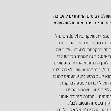
שולטת בימים המיוחדים לתשובה 
ת סופנת עמה איזו חולשה שלא 
ממארת שלקה בה [ל"ע]. הטיפול 
בו גם סכנה שבמהלך ההקרנות 
יוק בהקרנות, לצערנו שילוב של 
יאים, אך זה המחיר הנדרש כדי 
 לזמן ולכמות ולאחריו מאפשרים 
ול, חייב להתאושש ולאכול ולנוח 
הוא לשב בתשובה, שהעמיס לתוכו 
ה עלול לגרום לפגיעה ברקמת 
עלול לפגוע בשמחת החיים 
 בסיסית שהתורה מזהירה אותנו 
יך בשמחה ובטוב לבב".
 אנו הולכים 'מחיל אל חיל' וכבר 