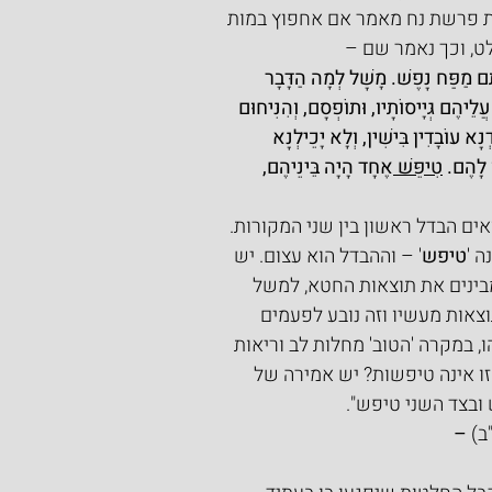
 פרשת נח מאמר אם אחפוץ במות 
ט, וכך נאמר שם –
ָתָם מַפַּח נָפֶשׁ. מָשָׁל לְמָה הַדָּבָר 
ֲלֵיהֶם גְּיָיסוֹתָיו, וּתוֹפְסָם, וְהִנִּיחוּם 
ְנָא עוֹבָדִין בִּישִׁין, וְלָא יָכֵילְנָא 
ּ לָהֶם. 
טִיפֵּשׁ 
אֶחָד הָיָה בֵּינֵיהֶם, 
ים הבדל ראשון בין שני המקורות. 
ה '
טיפש
' – וההבדל הוא עצום. יש 
בינים את תוצאות החטא, למשל 
אות מעשיו וזה נובע לפעמים 
 במקרה 'הטוב' מחלות לב וריאות 
זו אינה טיפשות? יש אמירה של 
ובצד השני טיפש".
) 
–