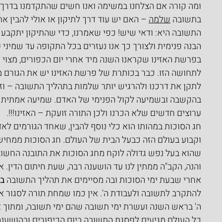
ומה קורה אם הצלחנו במשימה ואנו חשים שהתקדמנו בדרך, 
בתשובה 
שלמה
 – האם יש עוד דרך לתיקון או אולי להבין את
התשובה היא: ודאי שיש! כפי שאמרנו, כדי שהתיקון יתקבע בת
הבנה פנימית ולצורך כך אנו נעזרים בכל התקופה עד שמיני 
בפרשת האזינו שקראנו השנה מיד אחרי יום הכפורים, מצוי כ
לתחושה הזו. כבר בכותרת של פרשת האזינו יש את הגורם מ
לתקן את דרכנו ולהרגיש יותר שלמות בתהליך התשובה – וז
בהקשבה ובשמיעה לקול הפנימי של האדם. שמיעה אמתית 
ערוצים חדשים שלא הכרנו ולכן התורה זועקת – האזינו!!!.
חג הסוכות במהותו הוא כלי נוסף להבין, שאחד הגורמים לא
וקבוע בעולם הזה כבעל הבית של העולם. חג הסוכות ממחיש 
שהוא בעל נפש גדולה לוקח מחג הסוכות את התובנה החשובה
והנה, הקב"ה ממתין לנו עד הושענה רבה, שעת חיתום הדין.
אחרי שבעת ימי הסוכות ובה מסיימים את תהליך התשובה 
ב
להתקרב לתשובה ולעבודת ה'. אין כמו שמחת תורה לסגור א
ה' בראש השנה ועשרת ימי תשובה שהם ימי תשובה, ומתוך א
כל העולם מגיעים לפסגת התשובה ביום הכיפורים ובהושענ