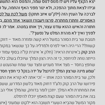
יצא הקצף עליו ויש לו מנוס לנוס שמה, והמנוס הוא התשובה
ובידו לצאת מתוך ההפכה, ולא יגור מפני האף והחמה, על כן 
לברכה על הענין הזה (ילק"ש איוב תתקו): 
משל לכת של לס
האסורים, וחתרו מחתרת, פרצו ויעבורו ונשאר אחד מהם. 
ב
חתורה והאיש ההוא עודנו עצור, ויך אותו במטהו. אמר לו:
לפניך ואיך לא מהרת המלט על נפשך?".
תגובת שר בית הסוהר במשל היא קשה ומוזרה מאוד – דווקא
קשות?? הרי היה ראוי לפרס ולמדליה על כך שנשאר במקומו
הרב קוק
 ב'איגרות הראיה' (חלק א' איגרת קל"ה בסוף עמוד
הייתה נוחה להיחפר, כי זה היה רצון המלך שיוכלו בשלב כל
שחפץ בחסד – מצד אחד מעניש ומצד שני שמח שהנענש נמל
"
שמע מינה שרצון המלך להינצל על ידה בנקל כי חפץ חסד 
ולכן, שר בית הסוהר הכה אותו – 'וכי אתה לא קורא את התמ
פירושו של הרב קוק נלע"ד דחוק מאוד בלשון המדרש, שש
את המחתרת ולא המלך. יתכן לומר בדוחק, שהמלך אולי הבח
בנה את בית הסוהר שעם קצת מאמץ יוכלו להימלט.
מקור המשל שהביא השערי תשובה הוא ילקוט שמעוני (איוב 