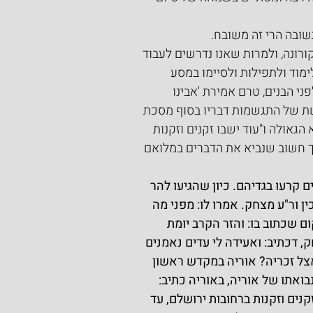
שובה הרי זה משובח.
רונה, ולמרות שאנו נדרשים לעבוד 
מוד ולתפילות ולסיימו במסע 
י הבנים, טרם אמירת 'אבינו 
שת של התגשמות דבריו בסוף מסכת 
גאולה ו"עוד ישבו זקנים וזקנות 
 אך חשוב שנביא את הדברים במלואם 
ם קרעו בגדיהם. כיון שהגיעו להר 
 ור"ע מצחק. אמרו לו: מפני מה 
 שכתוב בו: והזר הקרב יומת 
, דכתיב: ואעידה לי עדים נאמנים 
 אצל זכריה? אוריה במקדש ראשון 
ואתו של אוריה, באוריה כתיב: 
זקנים וזקנות ברחובות ירושלם, עד 