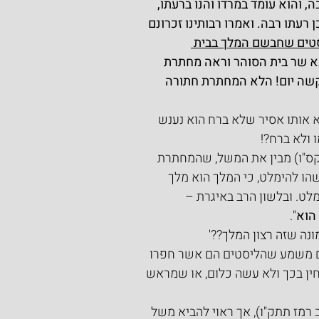
, והוא עומד במרדו והנו ברעתו, 
רעתו רבה. ואמרו רבותינו זכרונם 
טים שחבשם המלך בבית 
א שר בית הסוהר וראה מחתרת 
 קשה יום! הלא המחתרת חתורה 
 אותו אסיר שלא ברח הוא נענש 
 ולא ברח?!
 קס"ו) מבין את המשל, שהמחתרת 
שהו להימלט, כי המלך הוא מלך 
ט. ובלשון הרב באיגרת –
הוא
".
ונה שזה רצון המלך??'
ם משמע שהליסטים הם אשר חפרו 
ין בכך ולא עשה כלום, או שמראש 
רמז תתק"ו), אך ראוי להביא משל 