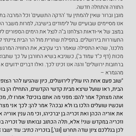
התורה והתחלה חדשה.
מובן וברור שאין להמתין עד 'הדקה התשעים' וכל המרבה בת
אנו מסיימים שבועיים של לימודים בישיבה, למרות משבר הקו
במצב של אי-ודאות הצלחנו ב"ה לנצל את הימים הספורים ללי
התעוררות בירושלים. בתפילת שחרית מול הר הבית ציינתי לפנ
מלכנו', שהיא התפילה שאמר רבי עקיבא, את החוויה המרג
מכות (דף כ"ד עמוד ב'), כשניבא בשיא החורבן על כך שתבוא ה
ברחובות ירושלים" והנה אנו זכינו לכך. ואלו דברים ידועים
מהגמרא –
"שוב פעם אחת היו עולין לירושלים, כיון שהגיעו להר הצופי
הבית, ראו שועל שיצא מבית קדשי הקדשים, התחילו הן בוכין
אתה מצחק? אמר להם: מפני מה אתם בוכים? אמרו לו, מקום
ועכשיו שועלים הלכו בו ולא נבכה? אמר להן: לכך אני מצחק
את אוריה הכהן ואת זכריה בן יברכיהו, וכי מה ענין אוריה
וזכריה במקדש שני! אלא, תלה הכתוב נבואתו של זכריה בנב
לכן בגללכם ציון שדה תחרש [וגו',] בזכריה כתיב: עוד ישבו 