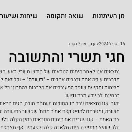
מן העיתונות
שואה ותקומה
שיחות ושיעורי
16 בספט׳ 2024
זמן קריאה 7 דקות
חגי תשרי והתשובה
נמצאים אנו לאחר הימים הנוראים של חודש תשרי, ראש השנה 
מדברים שפה אחת ודברים אחדים 
– "תשובה" –
 וכל זאת ל
סליחות ותקיעת שופר המעוררים את הלבבות להתבונן כל א
בבחינת 'לב יודע מרת נפשו'.
והנה, אנו נמצאים ערב חג הסוכות ושמחת תורה, חגים הבאים
תשובה, ומטרתם להפיג קצת את ה'מתח' שקשור בתשובה ובב
את האמת – אנו עוזבים את הימים הנוראים במין הקלה כלש
הלב שהיא התפילה אינה מלאכה קלה ולפעמים אף מאמצת ביו