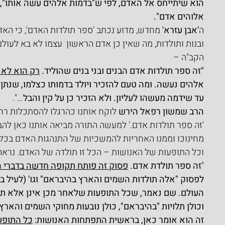
הוא שיתייחס אל האדם, לפי ש"בדמות אלהים עשה אותו", ו
אלוהים אדם".
ה
'אבן עזרא' 
מחדש, מדוע נכתב 'ספר תולדות האדם', כי האד
ובנות ותולדות, מה שאין כן אדם הראשון  עצמו לא בא לעולם 
הקב"ה –
"זה ספר תולדות אדם הבנים ובני בנים שהוליד. 
רק הוא לא 
אלהים נעשה. ומה טעם להזכיר ויולד בדמותו כצלמו, שנתן 
עד שידמה מעשהו לעליון. ולא הזכיר כן על קין והבל
…".
הרב שמשון רפאל הירש
 לוקח אותנו כהרגלו להסתכלות רח
'זה ספר תולדות אדם.' למעשה התורה מביאה אותנו כאן להב
מחינוכו וממנו האחריות להמשכיות של התנהגות האדם בכל ה
וכל התופעות של האנושות – הכל זו תולדה של האדם. נראה
"
זה ספר תולדת אדם. 
פסוק זה פותח תקופה חדשה בדברי ה
לפסוק "אלה תולדות השמים והארץ בהיבראם" וגו' (לעיל ב,
העולם. שם נאמר, שכל התופעות שלאחר מכן אינן אלא תול
וכולן תלויות "בהיבראם", כולן נובעות מחוקי השמים והארץ
זה הוא אומר כאן, בראשית התפתחות האנושות: 
כל התופע