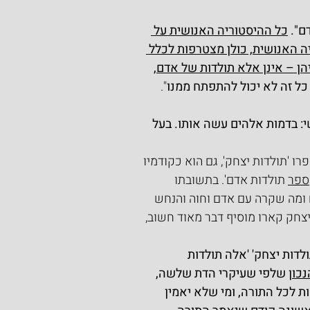
ם". 
כל ההיסטוריה האנושית על 
ה האנושית, כולן מצטרפות לכלל 
הן – אינן אלא תולדות של אדם
, 
כל זה לא יכול להתפתח ממנו
".
י: בדמות אלהים עשה אותו. בעל 
רו 'תולדות יצחק', גם הוא כקודמיו 
ספר
 תולדות אדם'. בתשובתו 
 ומה שקרה עם אדם וחוה והנחש 
צחק קארו מוסיף דבר מאוד חשוב, 
לדות יצחק' 'אלה תולדות 
נכון
 שלפי שעיקרי הדת שלשה, 
 לכל התורה, ומי שלא יאמין 