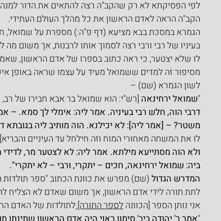
לפי הפסיקתא לא רק שהקב"ה רצה להתאים את הדור למנהיג,
הקב"ה הראה לאדם הראשון את כל מהלך העולם העתידי.
הגמרא במסכת בבא מציעא (דף פ"ה:) מספרת על שמואל, חבר
בעיניו של רבי ורבי רצה לסמוך אותו לרבנות, אך משום מה ל
לו שלא יצטער, כי ראה כתוב בספרו של אדם הראשון, שאמנם
מסיפור זה למדים ששמואל מעיד על עצמו שראה באופן איש
לשון הגמרא (שם) –
"
שמואל ירחינאה
 [רש"י: הוא שמואל בר אבא חבירו של רב, 
דרבי הוה, חלש רבי בעיניה. אמר ליה: אימלי לך סמא. – אמ
משטר? – [אמר ליה]: לא יכילנא. הוה מותיב ליה בגובתא דסמ
לו את המשחה מאחורי המוח וזה חילחל עד העיניים והבריא]
ולא הוה מסתייעא מילתא. אמר ליה: לא לצטער מר, לדידי ח
ביה: שמואל ירחינאה, חכים – יתקרי, ורבי – לא יתקרי".
המדרש הגדול
 (שם) מפרש את כוונת הכתוב "ספר תולדות 
לתת תורה לידי אדם הראשון, אך משום שאדם לא הצליח לה
אני נותן הספר [הכוונה 
לספר התורה] 
לתולדות של האדם הרא
"
אמר ר' יהודה ביר' סימון ראוי היה אדם הראשון שתינתן תו