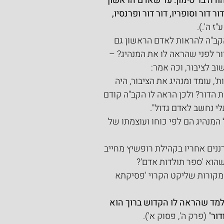
הודה בר סימון: עד שאדם הראשון 
 דור וסופריו, דור דור ופרנסיו, 
ז ה'.).
קב"ה להראות לאדם הראשון גם 
ר לפני שהראה לו את המנהיג? – 
ב לציבור, וכה אמר:
', עומד ומנהיג את הציבור, היה 
ת הדור? ולכן הראה לו הקב"ה קודם 
תלי נחשב לאדם גדול".
המנהיג הם לפי כוחו ועוצמתו של 
נים אחריו בקהילת רופשיץ מחייב 
שהוא 'ספר תולדות אדם'?
-11, בלקט המקורות שליקט הקרוי 'פסיקתא 
למד שהראה לו הקדוש ברוך הוא 
דור
" (פרק ה', פסוק א').