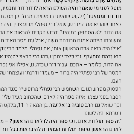
אֱלֹהִים֙ אָדָ֔ם בִּדְמ֥וּת אֱלֹהִ֖ים עָשָׂ֥ה אֹתֽוֹ"
 (ה', א') – "
אמר ר' י
מוטל לפני מי שאמר והיה העולם הראה לו דור דור וחכמיו, דור
דור דור ומנהיגיו" 
(ילקוט שמעוני בראשית רמז מ' וכן מסכת ע"
לאחר שהביא את המדרש, שאל רבי נפתלי מדוע צריך היה ה
את הדור ולא הסתפק במנהיג? ומדוע הקדים להראות את הדו
ותשובתו הייתה אמנם מבודחת משהו, אבל עם מסר מאוד חשו
"אילו היה רואה אדם הראשון אותי, את נפתלי 'מלמד התינוקות
הוא נדהם ומתעלף. וכי כיצד ייתכן שזהו רבי הראוי להנהיג א
את הדור, כלומר – אתכם. עבור דור שכזה, נוּ, אפילו אני נפ
המסר של רבי נפתלי היה ברור – מעמדו ודרגתו ועוצמתו של 
העם.
הפסוק מפרשתנו בו השתמש רבי נפתלי מרופשיץ כנגד המרנ
הסבר בפני עצמו. איזה ספר היה לאדם, שהכתוב מעיד עליו 
וכך שואל גם 
הרב טוביה בן אליעזר
, בן המאה ה
זוטרתא' וזה לשונו –
"
זה ספר תולדות אדם. וכי ספר היה לו לאדם הראשון? – מ
לאדם הראשון סיפור תולדות העתידות להיבראות בכל דור ו