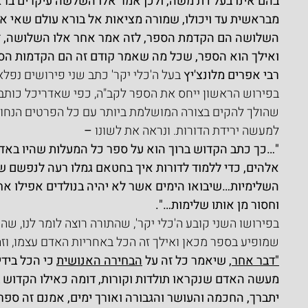
בהם אינו בעל דת משה, ולכן אמר אלו השלשה עיקרים בר
מבראשית עד ויכולו, שמורה מציאות אל בורא עולם שאי אפ
השלושה הם הקדמת הספר, לזה אמר אחר אלו השלושה, זה
ואילך הוא הספר, שכל מה שאמר קודם זה הם הקדמות הס
רבי אפרים מלונצ'יץ
 בעל ה'כלי יקר' כתב שני פירושים נפל
בפירוש הראשון ייחס את הספר לקב"ה, כפי שאדריכל כותב 
שהולך להקים בצורה המושלמת ביותר עם כל הפרטים הנחוצ
למעשה ירידת הדורות. ונראה את לשונו
 –
"…כך כתב הקדוש ברוך הוא על ספר כל המעלות שהיו באד
אלהים, כדי ללמוד לדורות איך בחטאם גמלו רעה לנפשם שהי
השלימיות…שיבואו הימים אשר לא יהיה בנולדים אפילו אחד
וחסור מן אותו שלימות…".
בפירושו השני קובע ה'כלי יקר', שהתורה רוצה לומר לנו, ש
שמופיע בספר מכאן ואילך זה הכל באחריות האדם עצמו, וזה
"דבר אחר,
 שיאמר כל זה על 
הבחירה האנושית
 כי הכל ביד
מעשה האדם שנקראו תולדות וקורות, דומה כאילו הקדוש בר
יתברך, החכמה והעושר והגבורה ואורך ימים, אמנם זה ספר