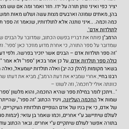
יציר כפי ואיני נותן תורה על ידו. חזר ואמר ומה אם שש מצ
בהן, מאתים שמונה וארבעים מצות עשה ושלש מאות חמש
כמה וכמה. ..איני נותנה אלא לתולדותיו, שנאמר זה ספר תו
לתולדות אדם
".
הרמב"ן
 פותח את דבריו בפשט הכתוב, שמדובר על הבנים של
שמדובר על ספר התורה, כי אחרת מדוע מוזכר כאן 'ספר'. וז
"
זה ספר תולדות אדם – הבנים אשר יזכיר בפרשה. ולפי דעתי
כולה ספר תולדות אדם, 
על כן אמר בכאן "ספר" ולא אמר "
בשאר מקומות (להלן כה יב) ואלה תולדות ישמעאל, ואלה תול
רבנו בחיי
, אחרי שמביא את דעת הרמב"ן, מביא את דעתו שהמ
כוונתה אולי ל'חכמה', וזה לשונו –
"…
ויתכן לומר במילת ספר שהיא החכמה, והוא מלשון 'ספר 
שמות אל 
החכמה העליונה.
 ויגיד הכתוב "זה ספר", שהיית
של אדם, כי אין בניו של אדם הגופיים תולדותיו העיקריים
לעולם שיתיישב ע"י אחרים, וכמו שאמר בן עזאי: (יבמות ס
בתורה אפשר לעולם שיתקיים ע"י אחרים. ובאר הכתוב עוד,