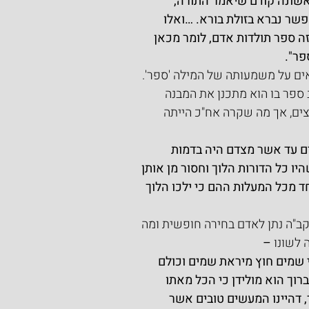
אשונה קודם שיאמר התורה, 
שר נברא בזולת בורא. …ואלו 
 ספר תולדות אדם, לומר מכאן 
פר".
אים על משמעותה של המילה 'ספר'. 
ספר בו הוא מתכנן את המבנה 
ים, אך מה שקרה אח"כ הייתה 
ם עד אשר מצדם היה בדמות 
ו כל הדורות הלוך וחסור מן אותן 
 מכל המעלות ההם כי ילכו הלוך 
הקב"ה נתן לאדם בחירה חופשית ומה 
 לשונו
 –
י שמים חוץ מיראת שמים וכולם 
וך הוא מולידן כי הכל מאתו 
, דהיינו המעשים טובים אשר 