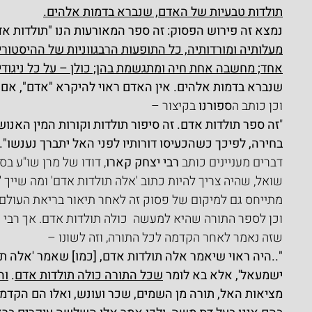
תולדות טבעיות של האדם, שנברא בדמות אלהים.
נמצא זה פירוש הפסוק: זה ספר המאורעות הנו "תולדות אד
מעלותיה ומורדותיה, כל התופעות הרבגווניות של ההיסטורי
אחד; מחשבה אחת חיה ומתגשמת בהן; כולן – על כל ניגודי
שנברא בדמות אלהים. אין האדם ראוי להיקרא "אדם", אם 
וכן כותב ה
ספורנו
 בקיצור –
"
זה ספר תולדות אדם. זה סיפור תולדות וקורות המין האנוש
בחירה, לפיכך כשהכעיסו דורותיו לפני האל יתברך נענשו".
דברים מעניינים כותב 
רבי יצחק קארו
, דודו של מרן שו"ע בספ
שואל, שהיה צריך להיות כתוב 'אלה תולדות אדם' ומה שייך '
מתייחס גם למיקום של פסוק זה לאחר תיאור בריאת העולם
וכן לספר התורה שהיא למעשה  כולה תולדות אדם. אך רבי י
שזה נאמר לאחר הקדמה לכל התורה, וזה לשונו –
"..היה ראוי שיאמר אלה תולדות אדם, [כמו] שאמר 'אלה תו
ישמעאל', אלא בא לומר 
שכל התורה כולה תולדות אדם
. 
וה
מציאות האל, תורה מן השמים, שכר ועונש, ואלו הם הקדמות