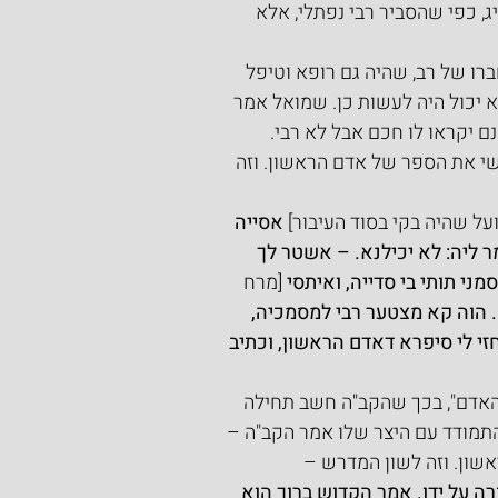
 כפי שהסביר רבי נפתלי, אלא 
ו של רב, שהיה גם רופא וטיפל 
א יכול היה לעשות כן. שמואל אמר 
 יקראו לו חכם אבל לא רבי. 
י את הספר של אדם הראשון. וזה 
ועל שהיה בקי בסוד העיבור]
 אסייה 
ר ליה: לא יכילנא. – אשטר לך 
ני תותי בי סדייה, ואיתסי 
[מרח 
. הוה קא מצטער רבי למסמכיה, 
זי לי סיפרא דאדם הראשון, וכתיב 
האדם", בכך שהקב"ה חשב תחילה 
תמודד עם היצר שלו אמר הקב"ה – 
שון. וזה לשון המדרש –
רה על ידו. אמר הקדוש ברוך הוא 