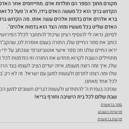
מקורם מתוך הספר הם תולדות אדם. מתייחסים אחר האדם 
הקדוש ברוך הוא כל מעשה האדם בידו, ולא ה' פעל כל זאת
ברא אלהים אדם בדמות אלהים עשה אותו. מה הקדוש ברוך 
האדם שליט בכל מעשיו ומזה הצד הוא בדמות אלהים".
לסיום, נראה לי להוסיף רעיון שיכול להתחבר לכלל הפירוש
כותב את ספר החיים שלו, התורה בעצם אומרת לנו, שהקב"ה 
יראו החיים שלנו וזה ספר אישי אוטוביוגרפי שנכתב על ידי 
מתחילים השבת לקרוא מחדש את התורה וזו הזדמנות לכל אח
שלו, איך ומה רוצה מעצמו, איזה יעדים הציב לעצמו בצד הרו
שלו ומה רצונו לתרום ולעשות למען עם ישראל. זה לא רק '
לכל אחד מאתנו.
שנזכה בעזרת ה' להתחדש ולעשות דברים חשובים למען הכל
שבת שלום לכל בית הישיבה וחורף בריא!
ספר בראשית
פרשיות השבוע
פרשת בראשית