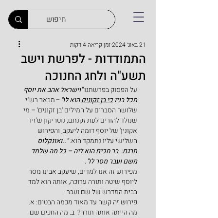
21 באוג׳ 2024
זמן קריאה 4 דקות
התמודדות - לפרשת וישב
תשע"ה ולחג החנוכה
על הפסוק בפרשתנו 
"וישראל אהב את יוסף 
מכל בניו 
כי בן זקונים
 הוא לו" –
מבאר רש"י 
שלושה הסברים על המילים 'בן זקונים' – מי 
שנולד להורים לעת זקנתם, נוטריקון ש'זיו 
אקונין' של יוסף דומה ליעקב, והפירוש 
השלישי עליו נתמקד הוא: 
"..ואונקלוס 
תרגם:  בר חכים הוא ליה – כל מה שלמד 
משם ועבר מסר לו".
מפירוש זה אנו למדים, שיעקב אבינו מסר 
ליוסף שיטה ותורה ערוכה, אותה הוא למד 
בבית המדרש של שם ועבר.
פירוש זה קשה עד מאוד מכמה הבטים: א. 
מה הייתה אותה תורה?  ב. מה החכים שם 