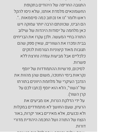
התגובה החריפה של היהודים בתקופת 
החשמונאים מלמדת אותנו, שלא ניסו להקל 
ראש ולומר "נו אז נכתוב כמה סיסמאות ..". 
הם הבינו, שכוונתם הרבה יותר עמוקה ויש 
כאן מלחמה על יסודות היהדות של שילוב 
התורה בחיי המעשה. ולכן עקרו את הבריחים 
בבית ומכרו את השוורים, שאין ספק שהם 
תגובות מאוד קיצוניות הגורמות לנזקים 
כלכליים אבל מביעות עמדה נחרצת ללא 
פשרות.
 לסיכום, פרשיות ההתמודדות של יוסף 
נקראות בימי החנוכה, משום שהן מהוות את 
הנדבך העיקרי של מלחמת היוונים בתורתו 
של "השור", הלא הוא יוסף (כתבו לכם על 
קרן השור).
 על ידי הדלקת הנרות, אנו מביעים את 
הרעיון, שעם החושך לא מתמודדים במקלות 
ולא נכנעים, אלא מאירים באור יקרות, באור 
הנצח של התורה ושל החכמה היהודית מדורי 
דורות.
 שבת שלום וחנוכה שמח לכל בית הישיבה