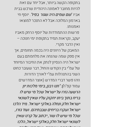
בתקופה הקשה ביותר, אבל יחד עם זאת 
להיות מחובר לאמונה היהודית שרכש בבית 
אביו "
שם שמים היה שגור  בפיו"
. יוסף חי 
בארמון המלוכה אבל לא התנכר למוצאו 
ואמנותו.
 פרשות ההתמודדות של יוסף הרחק מאביו 
יעקב, נקראות תמיד בתקופת ימי חנוכה – 
ואין הדבר מקרי.
 המאבק של היוונים היה בכמה תחומים, אך 
אין ספק שמה שהנחה את מלחמתם בעם 
ישראל היה הנסיון לנתק את החיבור המיוחד 
של עמ"י בין הקודש והחול, דבר שעובר כחוט 
השני בהתנהלות עמ"י לאורך הדורות.
וזהו פשר דברי המדרש (אוצר המדרשים 
עמוד קפ"ה
): "תנו רבנן, בימי מלכות יון 
הרשעה גזרו על ישראל שכל מי שיש לו 
בריח בתוך ביתו יחקוק עליו שאין לשונאי 
ישראל חלק ונחלה באלקי ישראל. מיד הלכו 
ישראל ועקרו בריחים שבבתיהם. ועוד גזרו, 
שכל מי שיש לו שור, יכתוב על קרנו שאין 
לשונאי ישראל חלק באלקי ישראל, הלכו 