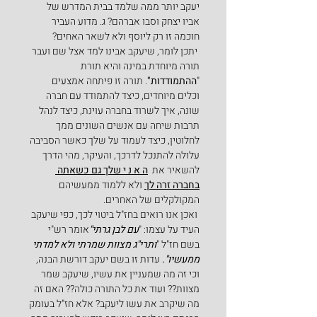
יעקב יותר ממה שלמד בבית המדרש של 
אביו יצחק וסבו אברהם? ג. מדוע העביר 
חוכמה זו רק ליוסף ולא לשאר האחים?
 יתכן לומר, שיעקב אבינו למד אצל שם ועבר 
תורה מיוחדת במינה והיא תורת  
"
ההתמודדות"
. תורה זו פיתחה אמצעים 
וכלים מיוחדים, כיצד להתמודד עם חברה 
שונה, איך לשרוד בחברה עוינת, כיצד לנהל 
תרבות שיחה עם אנשים השונים ממך 
לחלוטין, כיצד לעמוד על שלך כאשר הסביבה 
עלולה להתנכל לדרכך, והעיקר, מהי הדרך  
להשאיר את  
ה א נ י שלך גם כשאתה 
בחברה זרה לך
ולא ללמוד ממעשיהם 
המקולקלים של האחרים.
 ואכן אנו רואים בחז"ל ביטוי לכך, כפי שיעקב 
העיד על עצמו: "
עם לבן גרתי"
אומר רש"י 
בשם חז"ל "
ותרי"ג מצוות שמרתי ולא למדתי 
ממעשיו".
 עדות זו בשם יעקב דורשת הבנה, 
וכי זה מה שמעניין את עשיו, שיעקב שמר 
מצוות?? ועוד את כל התורה כולה?? האם זה 
מה שיקרב את עשו ליעקב? אלא חז"ל בעומק 