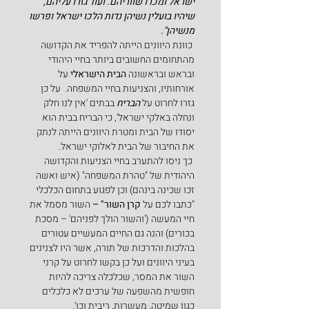
ישראל ומכרו שווריהם. ועוד גזרו עליהם, 
שיהיו בועלין נשיהן נדות הלכו ישראל ופרשו 
מנשיהן".
 כוונת היוונים הייתה להפריד את הקדושה 
מהתחומים החשובים ביותר בחיי היהודי  
ובראש ובראשונה 
הבית הישראלי
 על 
אורחותיו, והצניעות בחיי המשפחה.  על כן 
גזרו לחרוט על 
הבריח
 בבתים 'אין לנו חלק 
ונחלה באלקי ישראל', כי הבריח בבית הוא 
יסודו של הבית ומטרת היוונים הייתה לנתק 
את החיבור של הבית לאלוקי ישראל.
 כך ניסו להתערב בחיי הצניעות והקדושה 
היהודית של "טהרת המשפחה" (איש ואשה 
זכו שכינה בינהם) וכן לפגוע בתחום הכלכלי 
"כתבו לכם על 
קרן
השור" – 
השור מסמל את 
חיי המעשה ('והשור הולך לפניהם' – מסכת 
בכורים) והנה גם החיים המעשיים עטורים 
בהלכות והדרכות של תורה, אשר היו לצנינים 
בעיני היוונים ועל כן בקשו לחרוט על קרני 
השור את המסר, שכלכלה צריכה להיות 
חופשית מהשפעה של ערכים לא כלכלים 
כגון שמיטה, מעשרות, ריבית וכו'.