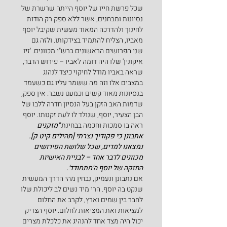
שכל פרשת חייו של יוסף הייתה שרשרת של 
נסיונות ומבחנים, אשר ללא ספק רק הודות 
לחינוך ולהדרכה המאוד מעשית שקיבל יוסף 
מאביו, הצליח להתמיד בצידקותו. ולזה גם 
שני הפרושים הראשונים ברש"י מכוונים. 'זיו 
איקונין' שלו היה דומה לאביו – פירוש הדבר, 
שראה באביו מודל לחיקוי כיצד לנהוג 
במצבים אלו וזה מה ששמר עליו גם כשעמד 
בנסיונות מאוד קשים וכמעט נשבר. אין ספק, 
שדמות האב הזקן בעל הנסיון חדרה ללבו של 
הבן הצעיר, יוסף, שנולד לו לעת זקנותו. יוסף 
ראה בו סמכות וחכמה בבחינת 
"מזקנים 
אתבונן כי פקודיך נצרתי [תהילים קיט ק].
נמצאנו למדים, שכל שלושת הפירושים 
מכוונים לדבר אחד – לבניית האישיות 
החזקה של יוסף ה'מתמודד'.
אם נתבונן ונעמיק, נבחין מהי הדרך המעשית 
שנקט בה יוסף. הרי מיד נשים לב ליכולת שלו 
לחבר בין שמים וארץ, לקרב את החלום 
למציאות ואת המציאות לחלום. יוסף הצדיק 
יכול היה מצד אחד להנהיג את כלכלת מצרים 