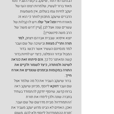
הבנתם רצו לומר, שיעקב ביקש להעביר מסר 
מאוד ברור לעשיו, שלמרות רצונו העז של 
יעקב לחיות עמו בשלום, אין משמעות 
הדברים שיעקב מתכוון לוותר כי הוא זה 
מאורח חייו 
ומה"אני" שלו
 ויש לו קבלות של 
עשרים שנה אצל לבן. [עיין 'דרש משה' של 
הרב משה פינשטיין ].
יוצא איפוא: שבבית אברהם ויצחק, 
למד 
תורה ותרי"ג מצוות
 ובישיבה של שם ועבר 
למד מנסיונם העשיר אשר רכשו  בדור 
המבול ובדור ההפלגה, כיצד יש לחיות בדור 
קשה ומאתגר כל כך,
 והם פיתחו זאת כנראה 
לשיטה ולמתודה, כיצד לשמור ולקיים את 
התורה במקומות ובזמנים שנוגדים את אורח 
חייך.
 ברור שיעקב העביר את כל מה שלמד אצל 
שם ועבר 
דווקא 
ליוסף, מכיוון שיעקב ראה 
ברוח קדשו, שיוסף יזדקק להתמודד בעתיד 
בחברה שונה ולכן לימדו את תורת 
'ההתמודדות' מבית מדרשם של שם ועבר. 
ואכן, האחים לא הבינו מדוע יעקב מעביר את 
'תורת ההתמודדות' ליוסף ולא להם, משום 