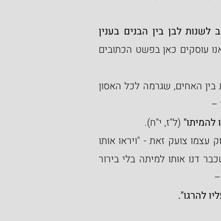
ויראו אחיו כי אותו אהב אביהם. ובזה טעה יעקב לשנות לבן בין הבנים בענין 
" [אדגיש שוב: אנו עוסקים כאן בפשט הכתובים 
תקצר היריעה מלפרט את חוסר התקשורת המילולית בין האחים, שגרמה לכל האסון 
 –
 להמיתו"
 (ל"ז, י"ח).
עצמו צועק זאת - "ויראו אותו 
" . עוד לפני שהתקרב אליהם, זועק הפסוק שכבר דנו אותו למיתה בלי בירור 
 
יו להרגו".