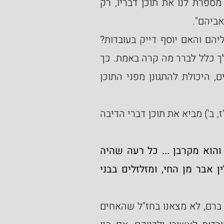
ובאמת מה בדיוק אמר עליהם יוסף? - התורה אינה מספרת לנו את תוכן דבריו, רק 
אביהם".
האם הייתה אפשרות לאחים לברר מה אמר יוסף עליהם והאם יוסף דייק בעובדות? 
והפלא היותר גדול, שלפי פשט הכותבים יעקב לא הלך כלל לברר מה קרה באמת. כך 
מתפתחת איבה מבלי שיש לנפגע, במקרה זה האחים, היכולת להתגונן מפני התוכן 
(ל"ז, ב') מביא את תוכן דברי הדיבה 
"...רגיל אצל בני בלהה לפי שהיו אחיו מבזין אותן והוא מקרבן ... כל רעה שהיה 
רואה באחיו בני לאה היה מגיד לאביו, שהיו אוכלין אבר מן החי, ומזלזלים בבני 
הדברים נראים מוחלטים, שאכן זה מה שקרה בדיוק. ברם, לא מצאנו בחז"ל שהאחים 