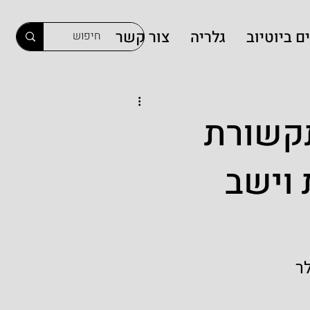
ם ביוטיוב
גלריה
צור קשר
תקשורת
 וישב
ר