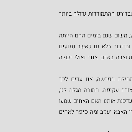
כותרת מאמר זה משקפת את מציאות ימינו, משום שבדורנו ההתמודדות גדולה ביותר 
אמנם, ישנו טעם נוסף לשינוי הכותרת מהפסוק הידוע, משום שגם בימים ההם הייתה 
סכנה גדולה ביותר - לא רק בשימוש לא נכון בלשון ובדיבור אלא גם כאשר נמנעים 
מלדבר - ואפילו שתיקה יכולה להיות פגיעה קשה וכואבת באדם אחר ואולי יכולה 
כבר בתחילת האירוע בין יוסף והאחים, המובא בתחילת הפרשה, אנו עדים לכך 
שהאחים ניזונים על התנהלותו של יוסף ודיבוריו בצורה עקיפה. התורה מגלה לנו, 
שיוסף מביא את דיבת האחים לאביהם והתורה לא מעדכנת אותנו האם האחים שמעו 
מפיו של יוסף מה קרה וכן לא שמעו מה נאמר על ידי האבא יעקב ומה סיפר לאחים 