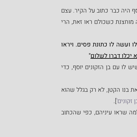
השלב הבא בהתדרדרות ביחסים שבין האחים לבין יוסף היה כבר כתוב על הקיר. עצם 
אהבתו המועדפת של האב את בן הזקונים שלו בצורה מוחצנת כשכולם ראו זאת, הרי 
"וישראל אהב את יוסף מכל בניו כי בן זקונים הוא לו ועשה לו כתונת פסים. ויראו 
א יכלו דברו לשלום
"
האם יעקב שיתף את בניו על מהות הקשר המיוחד שיש לו עם בן הזקונים יוסף, כדי 
אם היו מדברים, היה מתברר להם מדוע קירב האבא את בנו הקטן, לא רק בגלל שהוא 
ן זקונים'
].
שלב נוסף בהסלמה בין האחים הינו תגובת האחים למה שראו עיניהם, כפי שהכתוב 