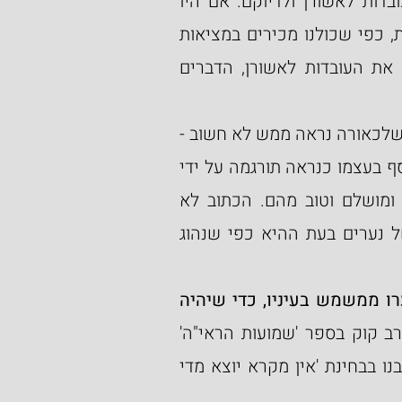
או האבא דיברו עם יוסף וניסו לברר ולוודא את העובדות לאשורן ולדיוקם. אם היו 
מבררים והיו מדברים, יתכן והדברים היו נראים אחרת, כפי שכולנו מכירים במציאות 
ימינו, שפעמים רבות כאשר יש קונפליקט ובודקים את העובדות לאשורן, הדברים 
ברקע האירועים הללו, התורה דואגת למסור לנו פרט, שלכאורה נראה ממש לא חשוב - 
דאגתו של יוסף למראהו החיצוני. התעסקות זו של יוסף בעצמו כנראה תורגמה על ידי 
האחים כרצון להתנשא עליהם ולהיראות יותר רצוי ומושלם וטוב מהם. הכתוב לא 
מספר שגם הם עשו כך בנערותם וכך היה דרכם של נערים בעת ההיא כפי שנהוג 
"והוא נער - שהיה עושה מעשה נערות מתקן בשערו ממשמש בעיניו, כדי שיהיה 
[לעיון בדרש ובעומק ראה מאמרו של הרב קוק בספר 'שמועות הראי"ה' 
פרשת 'וישב' על המאבק הרוחני בין האחים. אנו כתבנו בבחינת 'אין מקרא יוצא מדי 