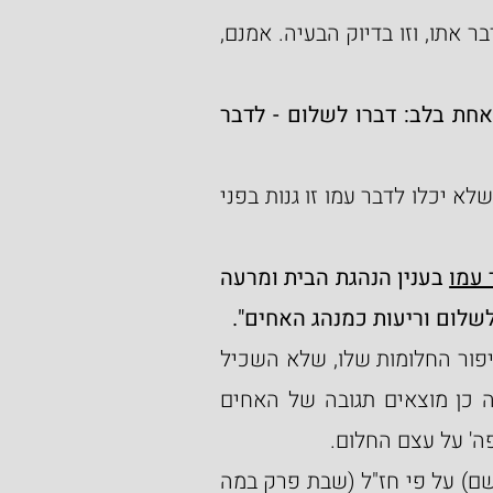
השנאה כלפי יוסף הייתה כל כך גדולה, שלא יכלו לדבר אתו, וזו בדיוק הבעיה. אמנם, 
"מתוך גנותם למדנו שבחם, שלא דברו אחת בפה ואחת בלב: דברו לשלום - לדבר 
מדברי רש"י משמע, שהגנות זו השנאה, אך לענ"ד זה שלא יכלו לדבר עמו זו גנות בפני 
 עמו
 בענין הנהגת הבית ומרעה 
לשלום וריעות כמנהג האחים".
אין אנו מתעלמים מחלקו של יוסף בסיפור ובפרט בסיפור החלומות שלו, שלא השכיל 
להבין שזה רק מגביר את השנאה, כאשר במקרה זה כן מוצאים תגובה של האחים 
פה' על עצם החלום.
אף יעקב אבינו 'זכה' לביקורת, כפי שכותב הספורנו (שם) על פי חז"ל (שבת פרק במה 