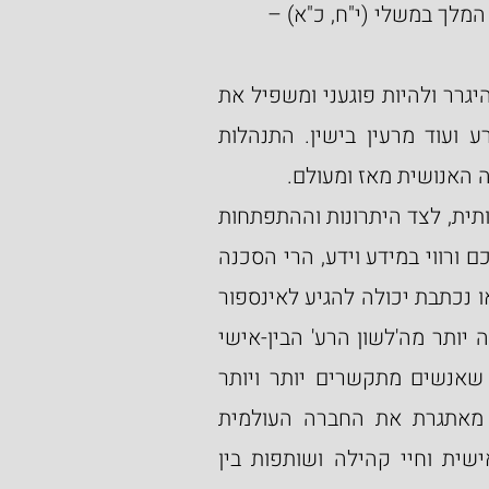
מלך במשלי (י"ח, כ"א) –
שלמה המלך מדבר על הסכנה שיש בדיבור העלול להיגרר ולהיות פוגעני ומשפיל את 
ורכילות והוצאת שם רע ועוד מרעין בישין. התנהלות 
 האנושית מאז ומעולם.
ברם, בדורנו דור הטכנולוגיה והמסכים והבינה המלאכותית, לצד היתרונות וההתפתחות 
האדירה שהפכה את העולם לכפר גלובלי קטן ומתוחכם ורווי במידע וידע, הרי הסכנה 
גדולה פי כמה וכמה. המציאות שכל מילה שנאמרת או נכתבת יכולה להגיע לאינספור 
אנשים היא מציאות מורכבת ומאתגרת ומסוכנת הרבה יותר מה'לשון הרע' הבין-אישי 
של הימים ההם טרום הטכנולוגיה. בנוסף, העובדה שאנשים מתקשרים יותר ויותר 
באמצעות הטכנולוגיה ולא פנים-אל פנים, גם היא מאתגרת את החברה העולמית 
ופוגעת במרקם האנושי המבוסס על תקשורת בין-אישית וחיי קהילה ושותפות בין 