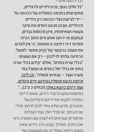
דבריו הנפלאים –
"כל חלקי הגוף, פרט לידיים ולרגליים, 
מתקדשים בתכונה הסמלית של הכהונה על 
– ידי לבישת בגדי הכהונה רק הידיים 
והרגליים, שבהן מבצע האדם את עיקר 
מעשיו ושאיפותיו, אינן מכוסות בגדים, 
ובמקום זה ירחצו אותן מים מתוך הכיור. 
מפרטי דיני רחיצה זו מתחוור, כי אין לפרש 
את טעמה בהקשר של נקיון ממשי. למשל: 
הרחיצה עלתה לו לכהן – רק אם נעשתה 
"בכלי שרת בפנים", אולם "קידש בכלי שרת 
בחוץ או בכלי חול בפנים או שטבל במי 
מערה ועבד – עבודתו פסולה", 
וכן לינה 
והיסח הדעת פוסלין בקידוש ידים ורגלים, 
ועוד דינים כיוצא באלה
 (זבחים כ ע"ב)…".
בפשטות טוען הרש"ר הירש, שאם הייתה 
המטרה לנקות את ידיהם ורגליהם של 
הכוהנים, מדוע שלא נתיר להם לרחוץ מכלי 
שרת בחוץ, או מכלי חול, ועוד הגבלות 
ואיסורים שנראים לא לענין אם המטרה היא 
אכן ניקיון. מאידך, קובע הרב הירש שאין 
בטקס רחיצה סמלי זה גם משמעות של 