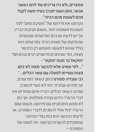
ממצרים, ולא היו צריכים עוד להם כאשר 
אבאר, ונתן השם יתברך בעיני משה לקבל 
מהם לעשות מהם הכיור".
הקדמנו את פירושו של "משיבת נפש" לפני 
תשובות פשוטות יותר, משום חביבות דבריו, 
אך יש לדעת שרבים הפרשנים שטוענים 
שהמיקום של מצוות הכיור בפרשתנו הוא 
בגלל שהוא למעשה משמש רק כהכשר 
מצווה, כפי שכותבים פרשנים רבים ובהם 
רבי 
יחזקאל בר מנוח 'חזקוני'
 –
"… לפי שאינו אלא להכשר מצוה לא כתב 
מצות עשייתו למעלה עם שאר הכלים… 
".
רבי עובדיה ספורנו
 כותב כשאר הפרשנים, 
אך מדגיש שהכיור הזה לא נועד להשכין 
שכינה כשאר הכלים. דבריו אינם סותרים את 
דברי הרש"ר הירש בצורה מוחלטת, אך הם 
לא ממש מתכתבים עם פירושו, משום שגם 
הרש"ר יכול אולי להסכים לדברי הספורנו, אך 
לדעתו ההכשר הוא כמו בגדי הכהונה 
שתפקידם להשרות קדושה. וזה לשונו של 
הספורנו –