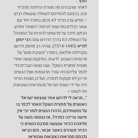
חפץ".
לאחר שהבהרנו מה מטרת הרחיצה מהכיור 
וכנו, ברצוננו להתייחס לשאלה ששאלו רבים 
– מדוע ענין הכיור לא נכתב בתורה יחד עם 
שאר הכלים בפרשות 'תרומה' ו'תצווה' ומדוע 
הכתוב חיכה עד פרשתנו להורות על המצווה?
על השאלה הזו בדרך הדרוש עונה 
רבי יוחנן 
לוריא
 (1514-1440), שהיה רב ופוסק ודרשן 
בקהילות אלזאס, בספרו "משיבת נפש" על 
פרשיות השבוע. לדעתו, המיקום נעשה אחרי 
מצוות 'מחצית השקל', שבו נצטוו הגברים כדי 
לכפר עליהם וזה עורר תרעומות אצל הנשים 
וכי הן לא זקוקות לכפרה, ועל כן מצוות הכיור 
היה על ידי נשות ישראל מהמראות הצובאות, 
וזה לשונו 
–
"…ונראה לי לדרוש אחר שנצטוו ישראל 
האנשים על מחצית השקל ונאמר לכפר בו 
על נפשותיכם, הרהרו הנשים לומר וכי אין 
אישה צריכה כפרה?, אז נצטווה משה על 
מלאכת הכיור שנעשה מנדבת הנשים כי 
הכיור מטהרם כאשר אבאר, והם הביאו 
נדבתם ממראות הצובאות שהוציאו 