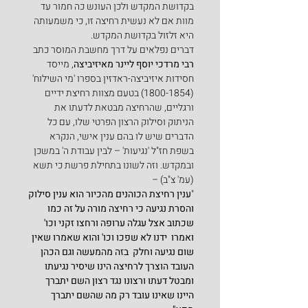
בקדושת המקדש ולכן העונש כה חמור עד 
מוות אם לא נעשית רחיצה זו, כי משמעותה 
היא זלזול בקדושת המקדש.
דברים נפלאים על דרך מחשבת המוסר כתב 
רבי מרדכי יוסף ליינר מאיזיביצה
, מייסד 
חסידות איזיביצה-ראדזין בספרו 'מי השילוח' 
(1800-1854) בטעם מצוות רחיצת ידיים 
ורגליים, שהרחיצה מבטאת לדעתו את 
הניתוק וסילוק הרצון הפרטי שלו, עם כל 
הדברים שיש לו בהם ענין אישי, הנקרא 
בשפת חז"ל 'נגיעות' – לבין עבודת ה' במשכן 
ובמקדש. וזה לשונו בתחילת פרשת כי תשא 
(עמ' צ"ב) –
"
ענין רחיצת הכוהנים מהכיור הוא ענין סילוק 
והסרת נגיעה כי רחיצה מורה על זה כמו 
שכתוב אצל עגלה ערופה ורחצו זקני וכו' 
ואמרו  ידנו לא שפכו וכו' והוא שאמרו שאין 
שום נגיעה וחלק  בזה מהמעשה וגם הכהן 
העובד הוצרך לרחיצה הינו שיסיר נגיעתו 
ומבטל דעתו ורצונו נגד רצון השם יתברך 
היינו שאינו עובד רק מה שהשם יתברך 