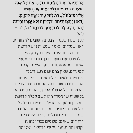
אֶת־יְדֵיהֶ֖ם וְאֶת־רַגְלֵיהֶֽם: (כ) בְּבֹאָ֞ם אֶל־אֹ֧הֶל 
מוֹעֵ֛ד יִרְחֲצוּ־מַ֖יִם וְלֹ֣א יָמֻ֑תוּ א֣וֹ בְגִשְׁתָּ֤ם 
אֶל־הַמִּזְבֵּ֙חַ֙ לְשָׁרֵ֔ת לְהַקְטִ֥יר אִשֶּׁ֖ה לַֽיקֹוָֽק: 
(כא) וְרָחֲצ֛וּ יְדֵיהֶ֥ם וְרַגְלֵיהֶ֖ם וְלֹ֣א יָמֻ֑תוּ וְהָיְתָ֨ה 
לָהֶ֧ם חָק־עוֹלָ֛ם ל֥וֹ וּלְזַרְע֖וֹ לְדֹרֹתָֽם" 
(ל', י"ח – 
כ"א).
לפני שנדון בכמה היבטים חשובים למצווה זו, 
ראוי שנקדים ונאמר שמצווה זו של רחצת 
ידיים ורגליים איננה משום נקיות, כפי 
שלצערנו יש החושבים כך גם בקרב אנשי 
אמונה בתמימותם, ובעיקר אצל חוקרים 
למיניהם, שאין בהם שום רגש והבנה 
לקדושת המשכן וכליו. על כן נביא בפתיחה 
את דבריו החשובים על מהות רחיצת הידיים 
והרגליים של 
הרש"ר הירש
, בהם מוכיח הוא 
בפשטות שהמטרה היא לשם קבלת קדושת 
המשכן והמקדש. הרש"ר הירש דוחה מכל 
וכל את התיאוריה שמדובר בנקיות והסיבה 
שמדובר בידיים ורגליים כי הם האיברים 
היחידים שאינם מכוסים בבגדי כהונה 
וקדושתם מגיעה על ידי הרחיצה, ואלו הם 