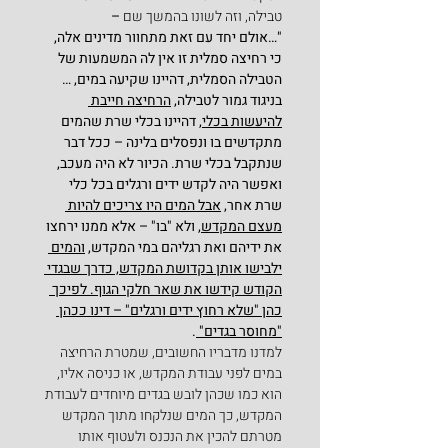
טבילה, וזה לשונו בהמשך שם 
–
"…אולם יחד עם זאת מתחוור מדינים אלה, 
כי רחיצה סמלית זו אין לה המשמעות של 
הטבילה הסמלית, דהיינו שקיעה במים, …
בניגוד גמור לטבילה, 
הרחיצה חייבת 
להיעשות בכלי,
 דהיינו בכלי שרת שהמים 
מתקדשים בו ונפסלים בלינה – ככל דבר 
שנתקבל בכלי שרת. הכיור לא היה מעכב, 
ואפשר היה לקדש ידים ורגלים בכל כלי 
שרת אחר, 
אבל המים היו צריכים להיות 
מעצם המקדש,
 ולא "בו" – אלא ממנו ירחצו 
את ידיהם ואת רגליהם במי המקדש, 
והמים 
ילבישו אותן בקדושת המקדש, כדרך שבגדי 
הקודש קידשו את שאר חלקי הגוף. לפיכך 
כהן "שלא רחוץ ידים ורגלים" – דינו ככהן 
"מחוסר בגדים" 
.
למדנו מדבריו החשובים, שמטרת הרחיצה 
במים לפני עבודת המקדש, או כניסה אליו, 
הוא כמו שכהן לובש בגדים מיוחדים לעבודת 
המקדש, כך המים שנלקחו מתוך המקדש 
מטרתם להכין את הנכנס ולעטוף אותו 