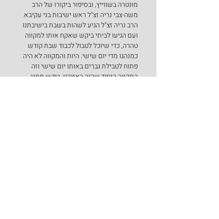
מונטרה בשווייץ, ובסיפור ביקורו של הרב 
משה-צבי נריה זצ"ל ראש ישיבות בני עקיבא. 
הרב נריה זצ"ל הגיע לשהות בשבת בישיבתנו 
ועם הגיעו לביתי ביקש שאקח אותו למקווה 
טהרה, כדי שיוכל לטבול לכבוד שבת קודש 
כמנהגו מדי יום שישי. היות והמקווה לא היה 
פתוח לטבילת גברים באותו יום שישי וזה 
המקווה היחיד שהיה באזורנו, ביקש ממני 
הרב נריה זצ"ל שאקח אותו לאגם ז'נבה 
הסמוך, כדי שיוכל לטבול שם. הסברתי לרב 
נריה, שאי אפשר לטבול באגם שהיה קפוא 
וזו ממש סכנת חיים – אולם הרב בשלו ואינו 
מוכן לוותר על הנהגתו לטבול בערב שבת. כל 
הפצרותיי ובקשותיי שמדובר בפיקוח נפש 
ממש ואינני מוכן להיות שליח לדבר כזה לא 
הועילו, הרב לא וויתר ואמר לי שיגיע לשם 
בכוחות עצמו. התייעצתי עם אחד הרבנים 
בישיבתנו ולאחר כחצי שעה חזר אלי ואמר, 
שהצליח לתאם במיוחד פתיחת מקווה עבור 
הרב נריה בעיירה אחרת הנמצאת כשלושים 
ק"מ, שם הסתבר שיש מקווה שלא פעל מאז 