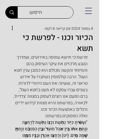
4 בספט׳ 2024
זמן קריאה 6 דקות
הכיור וכנו - לפרשת כי
תשא
פרשת כי תישא עמוסה באירועים, שמדרך 
הטבע מרכזים את עיקר העיסוק בהם 
והמיוחד והקשה מכולם הוא כמובן ענין 'חטא 
העגל'. הרבה קולמוסין נשתברו על אירוע 
טראגי זה, ששינה את העם היהודי לדורות. 
בשנים עברו עסקנו לא מעט ב'חטא העגל', 
ברם הפעם אנו רוצים לעסוק במצווה 'צדדית', 
לכאורה, בפרשתנו והיא מצוות 'קידוש ידיים 
ורגלים' באמצעות הכיור וכנו.
ואלה הפסוקים בפרשתנו:
"וְעָשִׂ֜יתָ כִּיּ֥וֹר נְחֹ֛שֶׁת וְכַנּ֥וֹ נְחֹ֖שֶׁת לְרָחְצָ֑ה 
וְנָתַתָּ֣ אֹת֗וֹ בֵּֽין־אֹ֤הֶל מוֹעֵד֙ וּבֵ֣ין הַמִּזְבֵּ֔חַ וְנָתַתָּ֥ 
שָׁ֖מָּה מָֽיִם: (יט) וְרָחֲצ֛וּ אַהֲרֹ֥ן וּבָנָ֖יו מִמֶּ֑נּוּ 