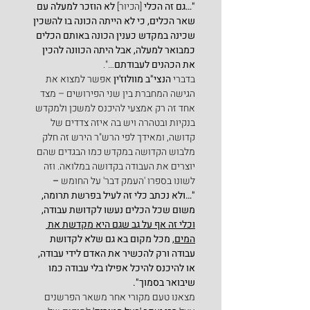
"…גם זה הכלי 
[הכיור] 
לא הוזכר למעלה עם 
שאר הכלים, כי לא הייתה הכונה בו להשכין 
שכינה במקדש כענין הכונה באותם הכלים 
כמבואר למעלה, אבל היתה הכוונה להכין 
את הכהנים לעבודתם
…".
בדברי 
הנצי"ב מוולוז'ין
 אפשר למצוא את 
הגישה המחברת בין שני הפירושים – מצד 
אחד זה רק אמצעי להיכנס למשכן ולמקדש 
בנקיות ובטהרה ויש בה איזה צדדים של 
קדושה, ומאידך לפי הרש"ר הירש זה חלק 
מלבוש הקדושה במקדש כמו הבגדים שהם 
יוצרים את העבודה בקדושה במלואה. וזה 
לשונו בספרו 'העמק דבר' על החומש 
–
"…ולא נכתב כלי זה לעיל בפרשת תרומה, 
משום שכל הכלים נעשו לקדושת עבודה, 
וכלי זה אף על גב שגם היא מקדשת את 
המים
, מכל מקום בא גם שלא לקדושת 
עבודה ורק להכשיר את האדם לידי עבודה, 
או להיכנס להיכל אפילו בלי עבודה כמו 
שיבואר בסמוך".
מצאנו טעם מקורי אחר משאר הפרשנים 