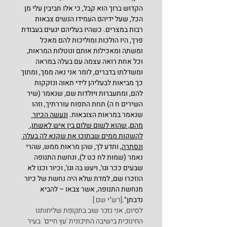
הקדוש ברוך הוא קבל, כי אלו חביבין עלי מן 
הכל, שעל ידיהם העמידו הנשים צבאות 
רבות במצרים. כשהיו בעליהם יגעים בעבודת 
פרך, היו הולכות ומוליכות להם מאכל 
ומשתה ומאכילות אותם ונוטלות המראות, 
וכל אחת רואה עצמה עם בעלה במראה 
ומשדלתו בדברים, לומר אני נאה ממך, ומתוך 
כך מביאות לבעליהן לידי תאוה ונזקקות 
להם, ומתעברות ויולדות שם, שנאמר (שיר 
השירים ח ה) תחת התפוח עוררתיך, וזהו 
שנאמר במראות הצובאות. 
ונעשה הכיור 
מהם, שהוא לשום שלום בין איש לאשתו, 
להשקות ממים שבתוכו את שקנא לה בעלה 
ונסתרה,
 ותדע לך, שהן מראות ממש, שהרי 
נאמר (שמות לח כט ל), ונחשת התנופה 
שבעים ככר וגו', ויעש בה וגו', וכיור וכנו לא 
הוזכרו שם, למדת שלא היה נחשת של כיור 
מנחשת התנופה, אשר צבאו – להביא 
נדבתן".
[רש"י שם ]
לסיום, אני נזכר שוב בתקופת שליחותנו 
החינוכית בישיבה התיכונית 'עץ חיים'  בעיר 