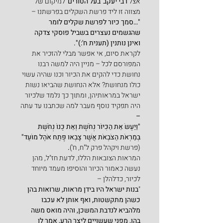
אצל 
רבי יעקב 'בעל הטורים' 
למיקום של 
מצווה זו ליד פרשת השקלים בפרשתנו –
"…סמך כיור לפרשת שקלים לומר 
שהגשמים נעצרים בשביל פוסקי צדקה 
ואינן נותנין (תענית ח':)".
לקראת סיום, אי אפשר מבלי להזכיר את 
המפורסם לכל – מניין היה למשה רבנו 
נחושת כדי להקים את הכיור וכנו שהיה עשוי 
כולו מנחושת? אלא הנחושת שהביאו נשות 
ישראל במראותיהן, ומתוך כך נלמד שלכיור 
היה תפקיד נוסף מעבר למה שכתבנו עד עתה 
–
"וַיַּעַשׂ אֵת הַכִּיּוֹר נְחֹשֶׁת וְאֵת כַּנּוֹ נְחֹשֶׁת 
בְּמַרְאֹת הַצֹּבְאֹת אֲשֶׁר צָבְאוּ פֶּתַח אֹהֶל מוֹעֵד" 
(פרשת ויקהל פרק ל"ח, ח')
.
המראות הצובאות הללו, לדעת חז"ל, מהן 
נעשה כאמור הכיור והוסיפו מעמד מיוחד 
לכיור, כדלהלן –
"
בנות ישראל היו בידן מראות, שרואות בהן 
כשהן מתקשטות, ואף אותן לא עכבו 
מלהביא לנדבת המשכן, והיה מואס משה 
בהן, מפני שעשויים ליצר הרע, אמר לו 