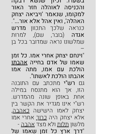
בשערו. וכיון שנשא רבקה 
והכניסה לאוהלה חזר האור 
למקומו, שנאמר 'ויביאה יצחק 
האהלה', ואין אהל אלא אור...
".
כנראה שלכך התכוון 
מדרש 
אגדה
 (בובר, שם), למרות 
שמלשונו נראה שמדובר בכל בן 
–
"
וינחם יצחק אחרי אמו. כל זמן 
שאמו של אדם בחייה 
אהבתו
הולכת עם אמו, מתה אמו 
אהבתו הולכת לאשתו".
גם 
רש"י
 מתכתב עם התובנה 
הזו, אך הוא מתנסח במילה 
אחת באופן שונה מהמדרש. 
רש"י אינו מגדיר את הקשר בין 
יצחק לאמו הישישה 
כאהבה
, 
אלא יצחק היה 
כרוך
 אחרי אמו 
מלשון 
תלות
 ולא מצד 
אהבה
 -
"
דרך ארץ כל זמן שאמו של 