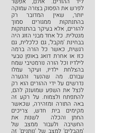
ליד ההורים. אולם, אפשר 
לפרש את הפסוק בצורה עמוקה 
יותר, שאין המדובר רק 
בהתנתקות ממגורים סמוך 
להורים, אלא בעיקר בהתנתקות 
מנטלית. כל אחד מבני הזוג היה 
בבחינת 'מקבל', גם כלכלית, גם 
רגשית, כאשר כל הורה ברמה 
כזו או אחרת דואג באופן טבעי 
לילדיו וכל הורה נורמטיבי שמח 
בהצלחת ילדיו, ועיקר עמלו 
עבורם. מה שהנער והנערה 
נדרשים על ידי ההורים הוא רק 
לנצל את השפע שמוענק להם, 
להתפתח ולצמוח. על רקע זה 
באה התורה ומזהירה, שכאשר 
מקימים בית חדש, צריכים 
החתן והכלה  לשנות את 
החשיבה ולעבור ממצב של 
'מקבלים' למצב של 'נותנים' זה 