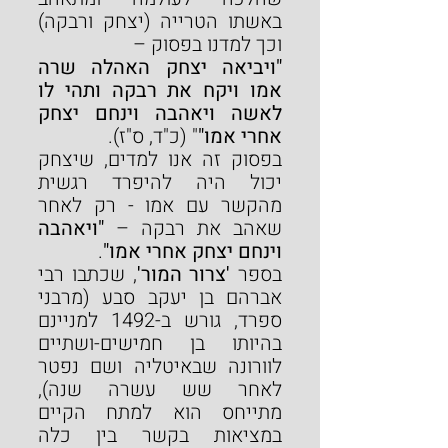
באשתו הטרייה (יצחק ורבקה) 
וכך למדנו בפסוק –
"ויביאה יצחק האהלה שרה 
אמו ויקח את רבקה ותהי לו 
לאשה ויאהבה וינחם יצחק 
אחרי אמו"
" (כ"ד, ס"ז).
בפסוק זה אנו למדים, שיצחק 
יכול היה להיפרד רגשית 
מהקשר עם אמו - רק לאחר 
שאהב את רבקה – 
"ויאהבה 
וינחם יצחק אחרי אמו"
.
בספר 
'צרור המור'
, שכתבו רבי 
אברהם בן יעקב סבע (מרבני 
ספרד, גורש ב-1492 למניינם 
בהיותו בן חמישים-ושתיים 
לוורונה שבאיטליה ושם נפטר 
לאחר שש עשרה שנה), 
מתייחס הוא למתח הקיים 
במציאות בקשר בין כלה 