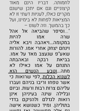
לחמותה. דבריו הינם מאוד 
קיצוניים וגם אם יתכן שישנם 
מקרים כאלו, לעניות דעתי זו לא 
המציאות לפחות לא בימינו, ועל 
כך בהמשך. וזה לשונו –
"...
וסיפר שהביאה אל אהל 
שרה אמו להיות 
במקומה...ויאהבה ויבא אליה 
וינחם יצחק אחרי אמו. להורות 
שאע"פ שנעצב מאד על אמו. 
בביאת רבקה ובאהבתה 
התנחם על אמו כאילו לא 
מתה...
וטבע הנשים הוא 
לשנוא הכלות, 
לפי שרואות כי 
אשר טפחו וריבו בניהם ועברו 
עליהם צרות רבות ורעות. וביום 
ובלילה שינה בעיניהן אינן 
רואות לגדלם ולהניקם בדדי 
בתוליהן. ומיד כשנושא אישה 
גם אלה תפשענה ואז יפשע 