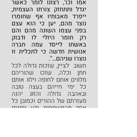
אמו וכו', רצונו לומר כאשר 
יגדל ותתחזק צורתו העצמית, 
ייפרד מאבותיו אף שחומרו 
נוצר מהם, יען כי הוא עצם 
בפני עצמו השונה מהם והם 
רק חומר היולי לו ודבוק 
באשתו לייסד עמה חברה 
אנושית חדשה כי לתכלית זו 
נוצרו שניהם…".
חשוב  לציין, שזכות גדולה לכל 
חתן וכלה, שזכו שהוריהם 
מלווים אותם לחופה וילוו אותם 
כל ימי חייהם בעצה טובה 
ובאהבה גדולה והזוג יהנה 
מעזרתם של ההורים וכמובן כל 
אחד מהמשפחות ידע ויפנים 
את מקומו החדש בתצרף 
המשפחתי לשמחת כולם.
תובנה חשובה נוספת מחכים 
אותנו 
רש"ר הירש
, שיש 