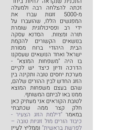
התכנית שנקראה 'לחיות ביחד' 
זכתה להצלחה רבה ולמעלה 
מ-5000 זוגות עברו את 
המפגשים הללו, שהועברו על 
ידי רב ופסיכולוגית שומרת 
תורה ומצוות.  הסדנא עסקה 
בנושאים הקשורים להקמת 
הבית היהודי ברוח מסורת 
ישראל ואחד הנושאים שעסקנו 
בו היה "משפחות המוצא" - 
הדרכה ודיון כיצד יש לקיים 
מערכת יחסים טובה ותקינה בין 
הזוג החדש לבין ההורים שלהם, 
שהם בעצם משפחות המוצא 
ממנו באו לביתם המשותף.
לטובת הקוראים אני מעתיק כאן 
חלק קצר ממה שכתבתי 
במאמר 
"דילמת הזוג הצעיר - 
כיבוד הורים מול זוגיות טובה – 
לפרשת בראשית"
 וממליץ לעיין 