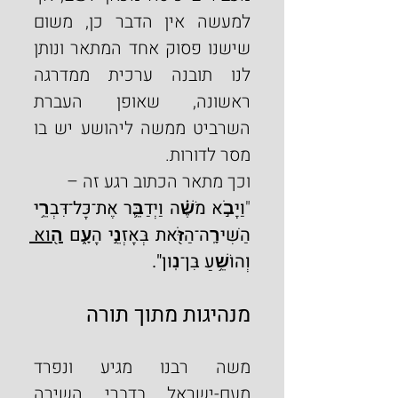
למעשה אין הדבר כן, משום 
שישנו פסוק אחד המתאר ונותן 
לנו תובנה ערכית ממדרגה 
ראשונה, שאופן העברת 
השרביט ממשה ליהושע יש בו 
מסר לדורות.
וכך מתאר הכתוב רגע זה –
"
וַיָּבֹ֣א מֹשֶׁ֗ה וַיְדַבֵּ֛ר אֶת־כָּל־דִּבְרֵ֥י 
הַשִּׁירָֽה־הַזֹּ֖את בְּאָזְנֵ֣י הָעָ֑ם 
ה֖וּא 
וְהוֹשֵׁ֥עַ בִּן־נֽוּן".
מנהיגות מתוך תורה
משה רבנו מגיע ונפרד 
מעם-ישראל בדברי השירה 