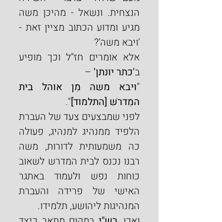
הנצחית. ונשאל - מהיכן משה 
מגיע ומדוע הכתוב מציין זאת - 
'ויבא משה'?
אלא אומרים חז"ל וכך מופיע 
ב
'כתר יונתן' 
–
"
ויבא משה מִן אוהל בית 
המִדרשׁ [התלמוד]
".
לפני שמבצעים צעד של העברת 
הלפיד ממנהיג למנהיג, פעולה 
כה משמעותית לדורות, משה 
רבנו נכנס לבית המדרש לשאוב 
כוחות נפש ולעמוד באתגר 
האישי של פרידה והעברת 
המנהיגות ליהושע, תלמידו.
ואכן, 
רש"י 
במקום מתאר כיצד 