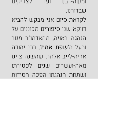
ומשה-רבנו ועד לצדיקים 
שבדורנו.
לקראת סיום אני מבקש להביא 
דווקא שני סיפורים מכוננים על 
הנהגה ראויה, מהאדמו"ר מגור 
ובעל ה
'שפת אמת'
, רבי יהודה 
אריה-לייב אלתר, שהשנה ציינו 
מאה-ועשרים שנים לפטירתו 
ושתחת הנהגתו הפכה חסידות 
'גור' לחסידות מרכזית בפולין 
ועד לימינו כאן בארץ-ישראל.
פעם אחת נסע רבי יהודה-לֵייבּ 
אלתֵּר מגוּר לחוץ לארץ. כמה 
חסידים ליוו אותו עד לגבול ושם 