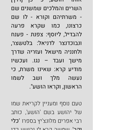
השרים והמלכים שמשנים שם 
- משרתיהם וקורא - לו שם 
כרצונו, כמו שקרא פרעה 
להבדיל, ליוסף: צפנת - פענח 
ונבוכדנצר לדניאל: בלטשצר, 
ולחנניה מישאל ועזריה שדרך 
מישך ועבד – נגו. ועכשיו 
מודיע קרא: שאינו משרת, כי 
נעשה מלך ושב לשמו 
הראשון, וקראו הושע".
טעם נוסף ומעניין לקריאת שמו 
של יהושע בשם 'הושע', כותב 
רבי אפרים מלונצ'יץ בספרו 
'כלי 
יקר'
, שמשה קרא לו יהושע כדי 