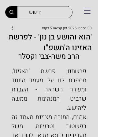
30 בספט׳ 2025
זמן קריאה 5 דקות
'הוא והושע בן נון' - לפרשת
האזינו ה'תשפ"ו
הרב משה-צבי וקסלר
פרשתנו, פרשת 'האזינו', 
מספרת לנו על מעמד מיוחד 
ומעורר השראה - העברת 
שרביט המנהיגות ממשה 
ליהושע.
אמנם, התורה מציינת מעמד זה 
בפשטות וטבעיות, משל 
מעבירים כיסא מכאן לשם, אך 