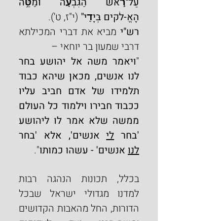
עַל־רֹ֣אשׁ הַגִּבְעָ֔ה וּמַטֵּ֥ה 
הָאֱ-לֹקים בְּיָדִֽי"
 (י"ז, ט').
רש"י
 מביא את דברי המכילתא 
דרבי שמעון בר יוחאי –
"
ויאמר משה אל יהושע בחר 
לנו אנשים, מכאן שיהא כבוד 
תלמידו של אדם חביב עליו 
ככבוד חבירו וילמוד כל העולם 
ממשה שלא אמר לו ליהושע 
'בחר 
לי
 אנשים', אלא 'בחר 
לנו
 אנשים' - עשהו כמותו
".
בכלל, תכונות הנהגה רבות 
למדנו מגדולי ישראל שבכל 
הדורות, החל מהאבות הקדושים 