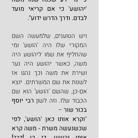
'יהושע' כי אם קריאי מועד 
לבדם. ודרך הדרש ידוע".
ויש הטוענים, שלמעשה השם 
המקורי שלו היה 'הושע' ומי 
שהחליף את שמו ליהושע היה 
משה, כאשר יהושע היה נער 
ושירת את משה וכך נהגו אז 
לשנות את שם המשרתים. יוצא 
אם-כן, שהשם 'הושע' הוא שם 
הכבוד שלו. וזה לשון 
רבי יוסף 
בכור שור
 –
"
וקרא אותו כאן 'הושע', לפי 
שכשנעשה משרת - משה קרא 
אותו יהושע, כי כן [דרך] 