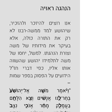
הנהגה ראויה
אנו רוצים להיזכר ולהזכיר, 
שיהושע למד ממשה-רבנו לא 
רק את התורה כולה, אלא 
בעיקר את מידותיו של משה 
וצורת הנהגתו. למשל, יחסו של 
משה לתלמידו יהושע שהשווה 
אותו אליו, כפי דברי חז"ל 
הידועים על הפסוק בספר שמות 
–
"וַיֹּ֨אמֶר מֹשֶׁ֤ה אֶל־יְהוֹשֻׁ֙עַ֙ 
בְּחַר־לָ֣נוּ אֲנָשִׁ֔ים וְצֵ֖א הִלָּחֵ֣ם 
בַּעֲמָלֵ֑ק מָחָ֗ר אָנֹכִ֤י נִצָּב֙ 