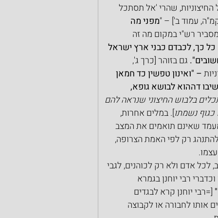
החיצוניות, שהרי 'אל תסתכל 
ה, עמוד ב'] – "
מפני מה 
מסביר רש"י במקום מה זה 
 כל כך, לכבדם כבני ארץ ישראל 
ובים". 
גם בזוהר [כרך ג', 
יות
 – "ואינון טפשין כד חמאן 
יבו דההוא לבושא גופא, 
ים בלבוש החיצוני שנראה להם 
 כגוף נשמתו
]. במלים אחרות, 
מעמד שאינם תואמים את המצב 
תנהג רק לפי האמת הצרופה, 
עצמו.
לכל אדם ולא רק לכוהנים, לגבי 
כדברי רבי יוחנן בגמרא 
 
[=רבי יוחנן קרא לבגדים 
 אותו לחבורה או לקבוצה 