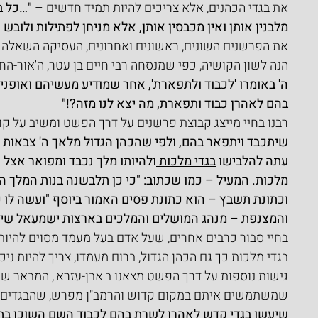
את בגדי הכהנים, אלא צריכים להיות תמיד חדשים – 
"…כל ב
מלבנין אותן ואין מכבסין אותן, אלא מניחן לפתילות ולובש
את הפרשנים השונים, ראשונים ואחרונים, העסיקה השאלה מ
הנה לשון הקושיה, כפי שמנסחה רבי חיים בן עטר, ה'אור-החיי
ה' באומרו 'לכבוד ולתפארת', אחר שמודיע מעשיהם ואופניה
בהם לאהרן כבוד ותפארת, מה יצא לנו מזה?!"
רבנו בחיי מייצג קבוצת פרשנים על דרך הפשט ומשיב על קוש
שיתכבד ויתפאר בהם, ולפי שהכהן הגדול מלאך ה' צבאות אצ
עתה להלבישו 
בגדי מלכות 
ולהיותו מלך נכבד ומפואר אצל 
מלכות. המעיל – כמו שכתוב: "כי כן תלבשנה בנות המלך הבתו
וכתונת תשבץ – הוא כתונת פסים האמור ביוסף "ועשה לו כתו
והמצנפת – מנהג המושלים והמלכים בארצות ישמעאל שית
בחיי סבור כרבים אחרים, שעל אדם בעל מעמד מסוים להיות
בגדי מלכות כך גם הכהן הגדול, ברום מעמדו, צריך להיות ני
גישות נוספות על דרך הפשט מצאנו ב'אבן-עזרא', המבאר שה
שמשתמשים איתם במקום קדוש והרמב"ן מפרש, שהבגדים נ
שיעשו בגדי קדש לאהרן לשרת בהם לכבוד השם השוכן בתוכ