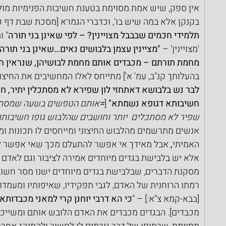
אין ספק, שיש אמת מסוימת בטענת חשיבות הפנימיות מול 
בקנקן אלא במה שיש בו', וכדברי הגמרא [מסכת שבת דף קמ"
תלמידי חכמים שבבבל מצויינין? – לפי שאינן בני תורה
" ו
'מצויינין' – 
"מציינין עצמן בלבושים נאים…שאינן בני תורה
מחמת תורתם – מכבדים אותם מחמת לבושיהן, שנראין חש
בהעלותך קנ"ב, עמ' א'] מתייחס לאלו המחשיבים את החיצונ
לבר נש בלבושא דאתחזי לון שפירא לא מסתכלין יתיר, חש
חשיבותא דגופא נשמתא" 
[
=
אותם הטפשים בשעה שמסתכל
שפיר לא מסתכלים  יותר וחושבים שהלבוש גופו חשיבותו
אנשים מתרשמים מהלבוש החיצוני ומייחסים לו תכונות ו
האמיתי
, 
אבל מאידך אי אפשר להתעלם מכך שאי אפשר לה
אלא יש בלבישת בגדים מיוחדים אמירה לציבור וגם לאדם 
מסקנת הדברים, שבלבישת בגדים מיוחדים ישנו מסר חשוב, 
רמתו הרוחנית של האדם, לגבי תפקידיו, שאיפותיו ומעמדו ו
[בבא-קמא צ"א:] – "
כי הא דרבי יוחנן קרי למאני מכבדותא"
מכבדים]. הבגדים מכבדים את האדם הלובש אותם ומשייכים