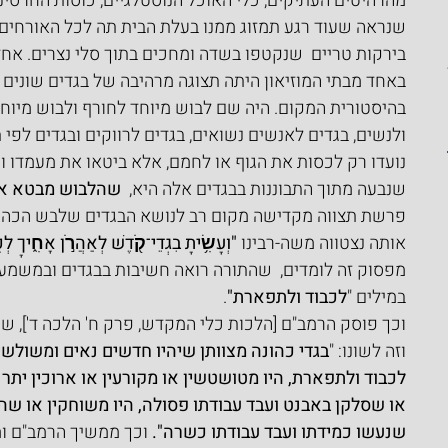
מהרהיטים העתיקים, כלי האוכל הנוסטלגיים, כוסות החרסינה 
שנראה שעוד רגע תמזוג ממנו בעלת הבית תה לכל האורחים,
בירקות טריים  שנקטפו בשדה ומחכים בתוך סלי נצרים. אח
באחד מבתי המוזיאון היתה תצוגה מרהיבה של בגדים שונים 
בהיסטורית המקום. היה שם לבוש מיוחד לחורף ולבוש מיוחד 
ולנשים, בגדים לאנשים נשואים, בגדים לרווקים ובגדים לפי 
נועדו רק לכסות את הגוף או לחמם, אלא ביטאו את מעמדו ו
שנבעה מתוך התבוננות בבגדים אלה היא,  
שהלבוש מבטא א
פרשת תצווה מקדישה מקום רב לנושא הבגדים שלבש הכהן. 
אותה נצטווה משה-רבינו 
"וְעָשִׂ֥יתָ בִגְדֵי־קֹ֖דֶשׁ לְאַהֲרֹ֣ן אָחִ֑יךָ לְ
מפסוק זה לומדים,  שהתורה רואה חשיבות בבגדים ובמשמע
במילים "
לכבוד ולתפארת"
. 
וכך פוסק הרמב"ם [הלכות כלי המקדש, פרק ח' הלכה ד'], שעל
וזה לשונו: "
בגדי כהונה מצוותן שיהיו חדשים נאים ומשולשי
לכבוד ולתפארת, היו מטושטשין או מקורעין או ארוכין יתר 
או שסלקן באבנט ועבד עבודתו פסולה, היו משוחקין או שהי
שנעשו כמידתו ועבד עבודתו כשרה".
 וכך ממשיך הרמב"ם ומ