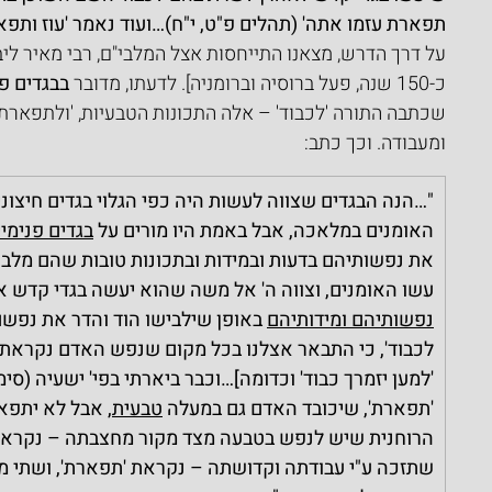
תפארת עזמו אתה' (תהלים פ"ט, י"ח)…ועוד נאמר 'עוז ותפא
על דרך הדרש, מצאנו התייחסות אצל המלבי"ם, רבי מאיר ליבוש
כ-150 שנה, פעל ברוסיה וברומניה]. לדעתו, מדובר 
בבגדים פנ
שכתבה התורה 'לכבוד' – אלה התכונות הטבעיות, 'ולתפארת
ומעבודה. וכך כתב: 
"…הנה הבגדים שצווה לעשות היה כפי הגלוי בגדים חיצוני
האומנים במלאכה, אבל באמת היו מורים על 
בגדים פנימיי
את נפשותיהם בדעות ובמידות ובתכונות טובות שהם מלבו
עשו האומנים, וצווה ה' אל משה שהוא יעשה בגדי קדש אלה
נפשותיהם ומידותיהם
 באופן שילבישו הוד והדר את נפשם 
לכבוד', כי התבאר אצלנו בכל מקום שנפש האדם נקראת 
'למען יזמרך כבוד' וכדומה]…וכבר ביארתי בפי' ישעיה (סימן ה
'תפארת', שיכובד האדם גם במעלה 
טבעית
, אבל לא יתפא
הרוחנית שיש לנפש בטבעה מצד מקור מחצבתה – נקראת '
שתזכה ע"י עבודתה וקדושתה – נקראת 'תפארת', ושתי מד