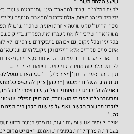
שיעשה להם משה…"
.
לדעת המלבי"ם, 'כבוד' ו'תפארת' הינן שתי דרגות שונות, כ
ידי מידותיו הטבעיות, אולם לדרגת 'תפארת' מגיעים על ידי 
ספר 'החינוך' נוקט שיטה אחרת ואומר, שהכהן שיש לו תפק
משהו אחר שיזכיר לו את מעמדו ואת תפקידו, בדיוק כשם 
בכל זמן ובכל מקום, גם אם הם בתפקידים עורפיים ולא לו
אינם סתם פקידים אלא חיילים וכן מקובל היום, שנושאי מ
בהתאם למעמדם – רופאים, נהגי אוטובוס, אחיות, מלצרים 
ללבוש 'תלבושת אחידה' כדי שיזכרו שהם תלמידים…
וכך כותב 'ספר החינוך' [מצוה צ"ט] –
 "…כי האדם נפעל לפי
וכוונותיו, והשליח המכפר [=הכהן] צריך להתפיס כל מחשבת
ראוי להתלבש בגדים מיוחדים אליה, שכשיסתכל בכל מקום 
ומתעורר בלבו לפני מי הוא עובד, וזה כעין תפילין שנצטו
לזכרון מחשבת הכשר. ואף על פי שגם הכהן היה מניח תפילי
זה…".
אולם, לעתים אנו שומעים טענה, גם מבני הנוער, מדוע ישנ
בעבודת ה' צריך להיות בפנימיות. ואמנם, האם יש מקום לטע