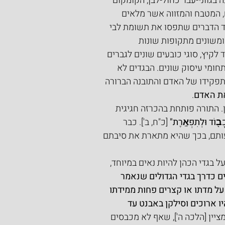
בגווני-עבר כחול-לבן, הקומקום 
 המטבח והמזווה אשר מלאים 
ד הדברים שתפסו את תשומת לבי 
ומשונים מתקופות שונות 
לקיץ, סוגי כובעים שונים לגברים 
תחומי עיסוק שונים. הבגדים לא 
תפקידו של האדם והתובנה הברורה 
ת האדם
.
התורה פותחת בהכרזה חגיגית 
כָב֖וֹד וּלְתִפְאָֽרֶת"
 [כ"ח, ב']. כבר 
ותם, בכך שהיא מתארת את סיבתם 
 בגדי הכהן להיות נאים במיוחד, 
ם כדרך בגדי הגדולים שנאמר 
על מדתו או קצרים פחות ממידתו 
ו ארוכים וסילקן באבנט עד 
ציין [הלכה ה'], שאף לא מכבסים 