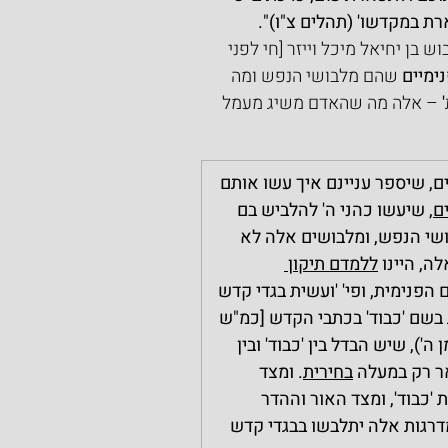
רת במקדשו' (תהלים צ"ו)".
 בן יחיאל מיכל וייזר [חי לפני 
ימיים 
שהם מלבושי הנפש ומה 
'
 – אלה מה שהאדם משיג מעמל 
ם, שיספר עניינם איך עשו אותם 
ם
, שיעשו כהני ה' להלביש בם 
שי הנפש, ומלבושים אלה לא 
, היינו 
ללמדם תיקון 
הפנימית, ופי' 'ועשית בגדי קדש 
בשם 'כבוד' בכתבי הקדש [כמ"ש 
'), שיש הבדל בין 'כבוד' ובין 
ר רק במעלה 
בחירית
. ומצד 
כבוד', ומצד האור וההדר 
רגות אלה יתלבשו בבגדי קדש 