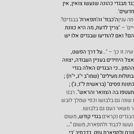
גד מבגדי כהונה שנעשו צואין, אין 
 חדשים
".
ה ענין
ה'כבוד' וה'תפארת'
 בבגדים?
ם' – "
צריך לדעת, מה היא כוונת 
ם? ואם להודיעו שבגדים אלו יש 
יה זו כך – "…
על דרך הפשט, 
ל היחידים בעניין העבודה, יצווה 
ההמון…כי הבגדים האלה בגדי 
לות מעילים" (שמו"ב י"ג, י"ח) ;  
נת פסים" (בראשית ל"ז, ג') ; 
עטפו בה הצוואר והראש". 
רבנו 
 שונה גם בלבושו וכפי שמלך לובש 
כר משאר העם גם בלבושו.
בגדים נקראים 
בגדי קודש, 
משום 
עשו לכבוד ולתפארת, משום 
"…
ם ולתפארת עזם, כדכתיב 'כי 