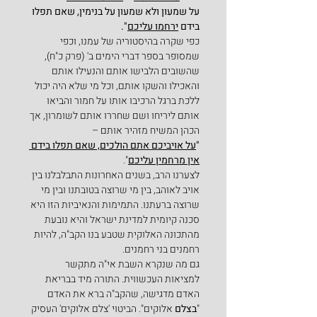
על שמעון ולא שמעון על בנימין, שאם תפלו 
בידם 
ירחמו עליכם
".
כפי שקרה בהיסטוריה של עמנו, וכפי 
שמסופר בספר דברי הימים ב' (פרק כ"ח), 
שהשובים הלבישו אותם והנעילו אותם 
והאכילו והשקו אותם, וכל מי שלא היה יכול 
ללכת ברגל הרכיבו אותו על חמור והביאו 
אותם ליריחו ושם שחררו אותם לשומרון, אך 
הכהן המשיח מזהיר אותם –
"
על אויביכם אתם הולכים, שאם תפלו בידם 
אין מרחמין עליכם
".
לצערנו הרב, בשנים האחרונות התבלבלנו בין 
אויב לאוהב, בין מי שרוצה בטובתנו ובין מי 
שרוצה ברעתנו. התמימות והנאיביות הזו היא 
סכנה קיומית למדינת ישראל והיא נובעת 
מהתכונה האלוקית שטבע בנו הקב"ה, להיות 
רחמנים בני רחמנים.
גם מה שנקרא השבת אי"ה מתקשר 
למציאות העכשווית. התורה מיד בבריאת 
האדם מדגישה, שהקב"ה ברא את האדם 
"
בצלם
 אלוקים". הביטוי 'צלם אלוקים' העסיק 