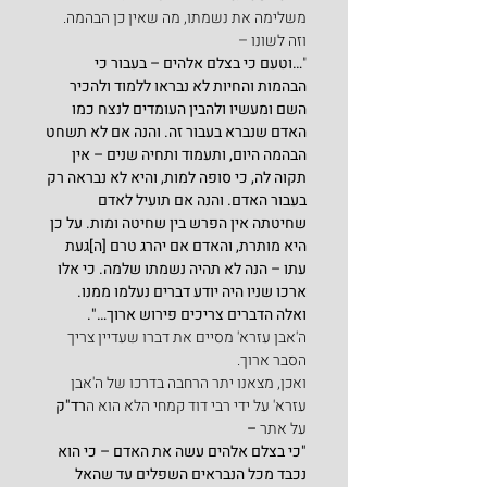
משלימה את נשמתו, מה שאין כן הבהמה. 
וזה לשונו –
"
…וטעם כי בצלם אלהים – בעבור כי 
הבהמות והחיות לא נבראו ללמוד ולהכיר 
השם ומעשיו ולהבין העומדים לנצח כמו 
האדם שנברא בעבור זה. והנה אם לא תשחט 
הבהמה היום, ותעמוד ותחיה שנים – אין 
תקוה לה, כי סופה למות, והיא לא נבראה רק 
בעבור האדם. והנה אם תועיל לאדם 
שחיטתה אין הפרש בין שחיטה ומות. על כן 
היא מותרת, והאדם אם יהרג טרם [ה]געת 
עתו – הנה לא תהיה נשמתו שלמה. כי אלו 
ארכו שניו היה יודע דברים נעלמו ממנו. 
ואלה הדברים צריכים פירוש ארוך…".
ה'אבן עזרא' מסיים את דברו שעדיין צריך 
הסבר ארוך.
ואכן, מצאנו יתר הרחבה בדרכו של ה'אבן 
עזרא' על ידי רבי דוד קמחי הלא הוא ה
רד"ק 
על אתר
 –
"כי בצלם אלהים עשה את האדם – כי הוא 
נכבד מכל הנבראים השפלים עד שהאל 