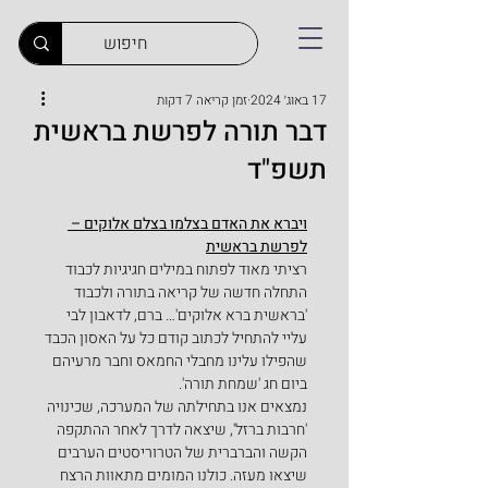
17 באוג׳ 2024
זמן קריאה 7 דקות
דבר תורה לפרשת בראשית
תשפ"ד
ויברא את האדם בצלמו בצלם אלוקים – 
לפרשת בראשית
רציתי מאוד לפתוח במילים חגיגיות לכבוד 
התחלה חדשה של קריאה בתורה ולכבוד 
'בראשית ברא אלוקים'… ברם, לדאבון לבי 
עליי להתחיל לכתוב קודם כל על האסון הכבד 
שהפילו עלינו מחבלי החמאס וחבר מרעיהם 
ביום חג 'שמחת תורה'.
נמצאים אנו בתחילתה של המערכה, שכינויה 
'חרבות ברזל', שיצאה לדרך לאחר ההתקפה 
הקשה והברברית של הטרוריסטים הערבים 
שיצאו מעזה. כולנו המומים מתאוות הרצח 