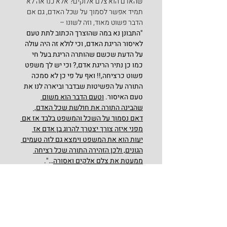
שהאדם הוא צלם אלוקים? אלא כנראה לא 
תמיד אפשר לסמוך על שכל האדם, גם אם 
הדבר פשוט מאוד, וזה לשונו –
"התבונן נא במה שהוצרך הכתוב לתת טעם 
לאיסור הריגת האדם, וכי לולא זה היה עולה 
על הדעת שכשם שהותרה הריגת בעל חי 
כמו כן נתיר הריגת אדם,? וכי יש לך משפט 
פשוט כרציחה,!! ואף על פי כן לא סמכה 
התורה על הפשיטות שבדבר וביארה לנו את 
טעם האיסור. 
וטעם הדבר הוא משום 
שהבינה התורה את חולשת שכל האדם, 
דאם נסמוך על השכל והמשפט בלבד אז אם 
מפני איזה צורך יצטרך להרוג בן אדם אז 
יעות הוא את המשפט וימצא גם לזה טעמים 
הגונים, ולכן הזהירה התורה שכל רציחה 
ממעטת את צלם אלקים ואסורה
…".
הנה כי כן, כותב רבי חיים בן עטר בפירושו 
'אור החיים'
 על התורה, שממחיש לנו איך 
יכולה להיות התנהגות כה לא אנושית, כפי 
שקרה במעשים הברברים של מחבלי 
החמאס. בעל ה'אור החיים' הקדוש מפרש 
בפירושו השני למילה 'צלם' בהתייחס לפסוק 