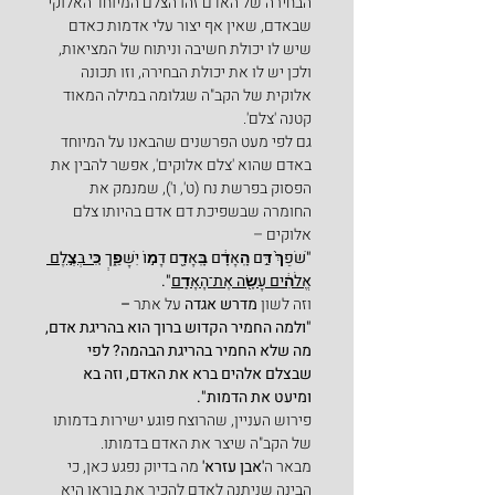
הבחירה של האדם זהו הצלם המיוחד האלוקי 
שבאדם, שאין אף יצור עלי אדמות כאדם 
שיש לו יכולת חשיבה וניתוח של המציאות, 
ולכן יש לו את יכולת הבחירה, וזו תכונה 
אלוקית של הקב"ה שגלומה במילה המאוד 
קטנה 'צלם'.
גם לפי מעט הפרשנים שהבאנו על המיוחד 
באדם שהוא 'צלם אלוקים', אפשר להבין את 
הפסוק בפרשת נח (ט', ו'), שמנמק את 
החומרה שבשפיכת דם אדם בהיותו צלם 
אלוקים –
"שֹׁפֵךְ֙ דַּ֣ם הָֽאָדָ֔ם בָּֽאָדָ֖ם דָּמ֣וֹ יִשָּׁפֵ֑ךְ 
כִּ֚י בְּצֶ֣לֶם 
אֱלֹהִ֔ים עָשָׂ֖ה אֶת־הָאָדָֽם
".
וזה לשון 
מדרש אגדה
 על אתר
 –
"ולמה החמיר הקדוש ברוך הוא בהריגת אדם, 
מה שלא החמיר בהריגת הבהמה? לפי 
שבצלם אלהים ברא את האדם, וזה בא 
ומיעט את הדמות".
פירוש העניין, שהרוצח פוגע ישירות בדמותו 
של הקב"ה שיצר את האדם בדמותו.
מבאר ה
'אבן עזרא'
 מה בדיוק נפגע כאן, כי 
הבינה שניתנה לאדם להכיר את בוראו היא 