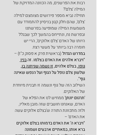
רבות את הפרשנים, מה הכוונה המדויקת של 
המילה 'צלם'?
תחילה נביא מספר פירושים מצומצם למילה 
'צלם', שהם חלק קטן בניסיון להתמודד עם 
משמעות המילה שמופיעה בפרשתנו 
ובפרשת נח, ונתייחס בהמשך לכך שבגלל 
היותו של האדם 'צלם אלוקים', הרי יש 
חומרה רבה ביותר על מעשי רצח.
במדרש הגדול
 (בראשית פרק א פסוק כ"ז) –
"ויברא אלהים את האדם בצלמו. זה 
בנין 
גופו.
 בצלם אלהים, 
זו נשמה שניתנה בו,
שלשון צלם נופל על הגוף ועל הנפש שאינה 
גוף".
השילוב הזה של גוף ונשמה זו תבנית מיוחדת 
של האלוקים.
'תרגום יונתן'
 ממחיש לנו את הפלא של 
האדם, שאנחנו חושבים שזה מובן מאליו, 
ולזה מתכוונת התורה ש'בצלם אלוקים עשה 
את האדם' –
"ויברא ה' את האדם בדמותו בצלם אלוקים 
ברא אותו, במאתיים ארבעים ושמונה 