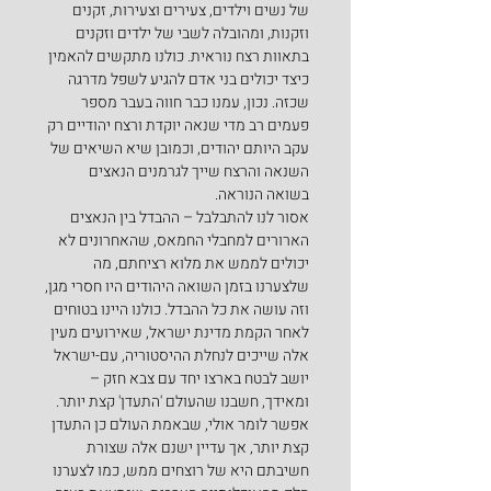
של נשים וילדים, צעירים וצעירות, זקנים 
וזקנות, ומהובלה לשבי של ילדים וזקנים 
בתאוות רצח נוראית. כולנו מתקשים להאמין 
כיצד יכולים בני אדם להגיע לשפל מדרגה 
שכזה. נכון, עמנו כבר חווה בעבר מספר 
פעמים רב מדי שנאה יוקדת ורצח יהודיים רק 
עקב היותם יהודים, וכמובן שיא השיאים של 
השנאה והרצח שייך לגרמנים הנאצים 
בשואה הנוראה.
אסור לנו להתבלבל – ההבדל בין הנאצים 
הארורים למחבלי החמאס, שהאחרונים לא 
יכולים לממש את מלוא רציחתם, מה 
שלצערנו בזמן השואה היהודים היו חסרי מגן, 
וזה עושה את כל ההבדל. כולנו היינו בטוחים 
לאחר הקמת מדינת ישראל, שאירועים מעין 
אלה שייכים לנחלת ההיסטוריה, עם-ישראל 
יושב לבטח בארצו יחד עם צבא חזק – 
ומאידך, חשבנו שהעולם 'התעדן' קצת יותר. 
אפשר לומר אולי, שבאמת העולם כן התעדן 
קצת יותר, אך עדיין ישנם אלה שצורת 
חשיבתם היא של רוצחים ממש, כמו לצערנו 