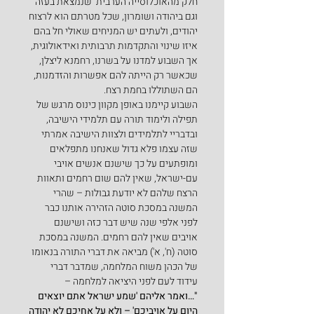
חלק מהאוכלוסייה הערבית  שנמצאת בעזה 
וגם ביהודה ושומרון, שכל מטרתם הוא לרצוח 
יהודים, ולעתים יש המניחים שאולי חל בהם 
איזו שינוי והתקדמות תרבותית ואידאולוגית, 
אך השבוע למדנו על בשרנו, רחמנא ליצלן, 
שכאשר רק הייתה להם אפשרות והזדמנות, 
הם השתוללו בחמת רצח.
השבוע קיימנו באופן מקוון כינוס מרגש של 
תפילה ולימוד תורה עם תלמידי הישיבה, 
ובדבריי לתלמידים ולצוות הישיבה אמרתי 
שזה עצמו פלא גדול שאנחנו מתפלאים 
ומופתעים על כך שישנם אנשים אויבי 
עם-ישראל, שאין להם שום רחמים ותאוות 
הרצח שלהם לא יודעת גבולות – שהרי 
המשנה במסכת סוטה הזהירה אותנו כבר 
לפני אלפי שנה שיש דבר כזה ושישנם 
אויבים שאין להם רחמים. המשנה במסכת 
סוטה (ח', א') מביאה את דברי התורה בנאומו 
של הכהן משוח המלחמה, שמדבר דברי 
עידוד לעם לפני היציאה למלחמה –
"…ואמר אליהם 'שמע ישראל אתם יוצאים 
היום 
על אויביכם'
 – 
ולא על אחיכם
 לא יהודה 