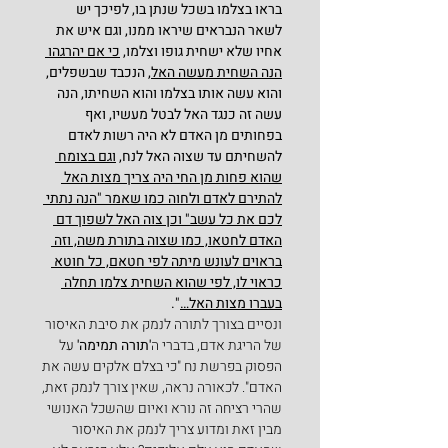
בראו בצלמו בשכל שנתן בו, לפיכך יש 
לשאר הנבראים שיראו ממנו, וגם איש את 
אחיו שלא ישחית גופו וצלמו, 
כי אם יהרגהו 
הנה השחית מעשה האל,
 הנכבד שבשפלים, 
והוא עשה אותו בצלמו והוא השחיתו, הנה 
עשה זה כנגד האל לבטל מעשיו, ואף 
בפחותים מן האדם לא היה רשות לאדם 
להשחיתם עד שצוה האל לנח, 
וגם בצומח 
שהוא פחות מן החי היה צריך מצות האל 
להתירם לאדם ולחוה כמו שאמר "הנה נתתי 
לכם את כל עשב" וכן צוה האל לשפוך דם 
האדם לחטאו, כמו שצוה בתורת משה, וזה 
בראוים לעונש מיתה לפי חטאם, כל חוטא 
כראוי לו, לפי שהוא השחית צלמו תחלה 
בעברו מצות האל…
".
ונסיים בצורך לתורה לנמק את סיבת האיסור 
של הריגת אדם, בדברי ה
'תורה תמימה' 
על 
הפסוק בפרשת נח "כי בצלם אלקים עשה את 
האדם". לכאורה נראה, שאין צורך לנמק זאת, 
שהרי רציחה זה נורא ואיום שהשכל האנושי 
מבין זאת ומדוע צריך לנמק את האיסור 