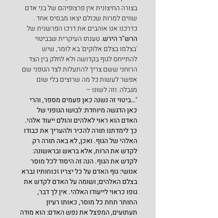
בצורה החיצונית אין פרצופיהם של בני אדם 
שווים למרות שכולם יצאו מבסיס אחד .
כדרכנו אנו אוהבים את דרכו הפרשנית של 
הרש"ר הירש
. טענתו העיקרית שבביטוי 
'בצלמו בצלם אלוקים' בא לומר, שיש 
להתייחס לגוף בקדושה ולא לחלק בין הצד 
הרוחני ששם צריך להתעלות לצד הגופני שם 
אפשר לעשות כל מה שרוצים בלי שום 
מגבלה. וזה לשונו –
"
…ביטוי זה נשנה כאן פעמים מספר, והרי 
כאן הדגשה מיוחדת: לבושו הגופני של 
האדם הוא ראוי לאלהים והולם ייעוד אלהי. 
כך לימדתנו תורה להכיר ולהעריך את כבודו 
האלהי של הגוף. ואכן, לא באה תורה רק 
לקדש את הרוח, אלא בראש ובראשונה: 
לקדש את הגוף. הנה זה היסוד לכל מוסר 
אנושי: גוף האדם על כל יצריו וכוחותיו נברא 
בצלם האלהים; ושומה על האדם לקדש את 
גופו כראוי לייעודו האלהי. אין לך דבר, 
החותר תחת כל מוסר, כאותו רעיון 
תעתועים, המפצל את נפש האדם: הוא מודה 