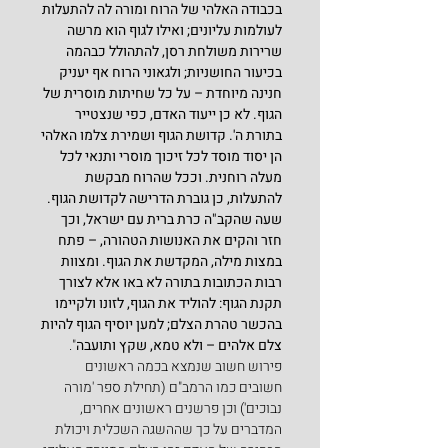
בכבודה האלהי של הרוח ומורה לה להתעלות 
לעולמות עליונים; ואילו לגוף הוא מרשה 
שרירות משולחת רסן, להתהולל כבהמה 
בכיעור החושניות; ולגאוני הרוח אף יעניק 
חנינה מיוחדת – על כל שחיתות מוסרית של 
הגוף. לא כן ייעוד האדם, כפי שנצטייר 
בתורת ה'. קדושת הגוף ושמירת צלמו האלהי 
הן יסוד מוסד לכל זיכוך מוסרי ותנאי לכל 
מעלה רוחנית. וככל שהרוח מבקשת 
להתעלות, כן גוברת הדרישה לקדושת הגוף. 
שעה שהקב"ה כרת ברית עם ישראל, וכך 
חזר והקים את האנושות הטהורה, – פתח 
במצות מילה, המקדשת את הגוף. ומצוות 
רבות הכתובות בתורה לא באו אלא לצורך 
תקנת הגוף: להוליד את הגוף, לזונו ולקיימו 
בהכשר טהרת הצלם; למען יוסיף הגוף להיות 
צלם אלהים – ולא טמא, שקץ ותועבה
".
פירוש חשוב שנמצא בכמה ראשונים 
חשובים כמו הרמב"ם (תחילת ספר 'מורה 
נבוכים') וכן פרשנים ראשונים אחרים, 
המדברים על כך שההשגה השכלית ויכולת 