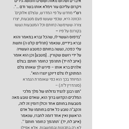
איברים ושלוש מאות ושִׁשׁים וחמשה גידים 
ויקרום עליהם עור וימלא אותו בשר ודם …".
רש"י
 מחדש על פי המדרש, ש'צלם אלוקים' 
הכוונה היא, שכפי שעשו פעם מטבעות, יצרו 
צורה ששימשה כחותם וכל המטבעות נעשו 
בקורנס על פיו 
–
"בדפוס העשוי לו, שהכל נברא במאמר והוא 
נברא בידיים, שנאמר (תהלים קלט ה) ותשת 
עלי כפכה, נעשה בחותם כמטבע העשויה 
על ידי רושם שקורין.. [מטבע] וכן הוא אומר 
(איוב לח יד) תתהפך כחומר חותם: בצלם 
אלהים ברא אותו – פירש לך שאותו צלם 
המתוקן לו צלם דיוקן יוצרו הוא".
המיוחד בכך הוא כפי שאומרת הגמרא 
(סנהדרין ל"ח.) –
"תנו רבנן: להגיד גדולתו של מלך מלכי 
המלכים הקדוש ברוך הוא, שאדם טובע מאה 
מטבעות בחותם אחד וכולן דומין זה לזה, 
והקב"ה טובע כל אדם בחותמו של אדם 
הראשון ואין אחד דומה לחברו, שנאמר 
(איוב לח, יד): 'תתהפך כחומר חותם' ".
לא רק בתכונות ובמחשבות, אלא אפילו 